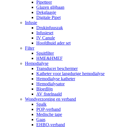
Pipetteer
Glazen glijbaan
Dekglaasje
Digitale Pipet
Infusie
Drukinfuuszak
Infusieset
IV Canule
Hoofdhuid ader set
Filter
Spuitfilter
HME&HMEF
Hemodialyse
Transducer beschermer
Katheter voor langdurige hemodialyse
Hemodialyse katheter
Hemodialysator
Bloedlijn
AV fistelnaald
Wondverzorging en verband
Spalk
POP-verband
Medische tape
Gaas
EHBO-verband