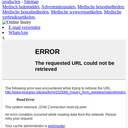
producten
-
Sitemap
Medisch hulpmiddel
,
Advertentiespuiten
,
Medische benodigdheden
,
Medische benodigdheden
,
Medische wegwerpartikelen
,
Medische
verbruiksartikelen
,
E-mail verzenden
WhatsApp
x