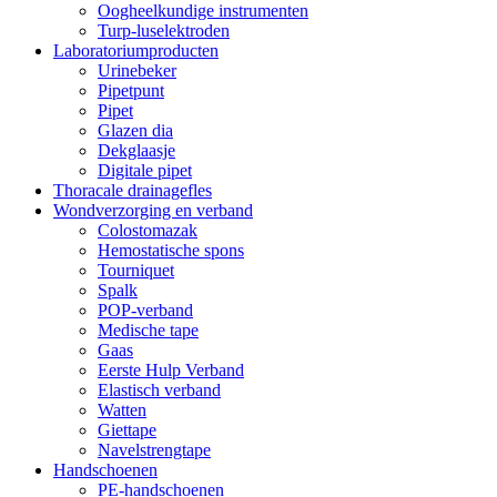
Oogheelkundige instrumenten
Turp-luselektroden
Laboratoriumproducten
Urinebeker
Pipetpunt
Pipet
Glazen dia
Dekglaasje
Digitale pipet
Thoracale drainagefles
Wondverzorging en verband
Colostomazak
Hemostatische spons
Tourniquet
Spalk
POP-verband
Medische tape
Gaas
Eerste Hulp Verband
Elastisch verband
Watten
Giettape
Navelstrengtape
Handschoenen
PE-handschoenen