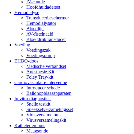
IV-canule
Hoofdhuidaderset
Hemodialyse
Transducerbeschermer
Hemodialysator
Bloedlijn
AV-fistelnaald
Bloeddruktransducer
Voeding
Voedingszak
Voedingspomp
EHBO-doos
Medische verbandset
Anesthesie Kit
Foley Tray-kit
Cardiovasculaire interventie
Introducer schede
Ballonopblaasapparaten
In vitro diagnostiek
Snelle testkit
Speekselverzamelingsset
Virusverzamelbuis
Virusverzamelingskit
Katheter en buis
Maagsonde