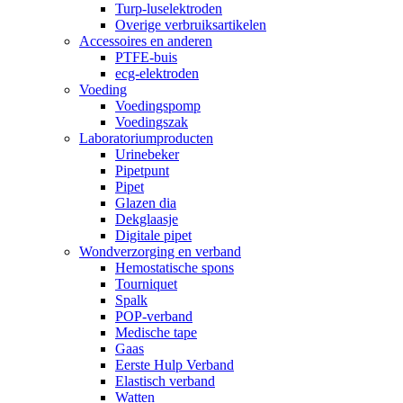
Turp-luselektroden
Overige verbruiksartikelen
Accessoires en anderen
PTFE-buis
ecg-elektroden
Voeding
Voedingspomp
Voedingszak
Laboratoriumproducten
Urinebeker
Pipetpunt
Pipet
Glazen dia
Dekglaasje
Digitale pipet
Wondverzorging en verband
Hemostatische spons
Tourniquet
Spalk
POP-verband
Medische tape
Gaas
Eerste Hulp Verband
Elastisch verband
Watten