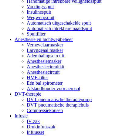
Handmatige intrekbare veiligheidsspuit
Voedingsspuit
Insulinespuit
Wegwerpspuit
Automatisch uitgeschakelde spuit
Automatisch intrekbare naaldspuit
Spuitfilter
Anesthesie en luchtwegbeheer
Vernevelaarmasker
Laryngeaal masker
Ademhalingscircuit
Anesthesiemasker
Anesthesiecircuitkit
Anesthesiecircuit
HME-filter
Eén bal spirometer
Afstandhouder voor aerosol
DVT-therapie
DVT pneumatische therapiepomp
DVT pneumatische therapiehuls
Compressiekousen
Infusie
IV-zak
Drukinfuuszak
Infuusset