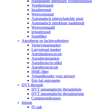
Handmatige intrekbare veiligheidsspuit
Voedingsspuit
Insulinespuit
Wegwerpspuit
Automatisch uitgeschakelde spuit
Automatisch intrekbare naaldspuit
Wegwerpnaald
irrigatiespuit
Spuitfilter
Anesthesie en luchtwegbeheer
Vernevelaarmasker
Laryngeaal masker
Ademhalingscircuit
Anesthesiemasker
Anesthesiecircuitkit
Anesthesiecircuit
HME-filter
Afstandhouder voor aerosol
Eén bal spirometer
DVT-therapie
DVT pneumatische therapiehuls
DVT pneumatische therapiepomp
Compressiekousen
Infusie
IV-zak