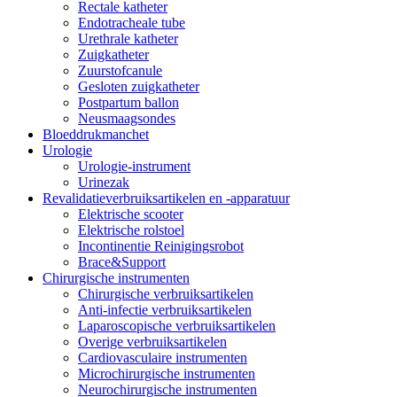
Rectale katheter
Endotracheale tube
Urethrale katheter
Zuigkatheter
Zuurstofcanule
Gesloten zuigkatheter
Postpartum ballon
Neusmaagsondes
Bloeddrukmanchet
Urologie
Urologie-instrument
Urinezak
Revalidatieverbruiksartikelen en -apparatuur
Elektrische scooter
Elektrische rolstoel
Incontinentie Reinigingsrobot
Brace&Support
Chirurgische instrumenten
Chirurgische verbruiksartikelen
Anti-infectie verbruiksartikelen
Laparoscopische verbruiksartikelen
Overige verbruiksartikelen
Cardiovasculaire instrumenten
Microchirurgische instrumenten
Neurochirurgische instrumenten