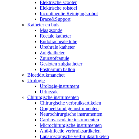
Elektrische scooter
Elektrische rolstoel
Incontinentie Reinigingsrobot
Brace&Support
Katheter en buis
Maagsonde
Rectale katheter
Endotracheale tube
Urethrale katheter
Zuigkatheter
Zuurstofcanule
Gesloten zuigkatheter
Postpartum ballon
Bloeddrukmanchet
Urologie
Urologie-instrument
Urinezak
Chirurgische instrumenten
Chirurgische verbruiksartikelen
Oogheelkundige instrumenten
Neurochirurgische instrumenten
Cardiovasculaire instrumenten
Microchirurgische instrumenten
Anti-infectie verbruiksartikelen
Laparoscopische verbruiksartikelen