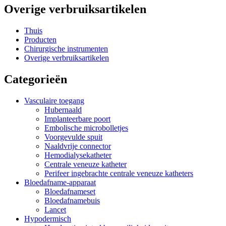
Overige verbruiksartikelen
Thuis
Producten
Chirurgische instrumenten
Overige verbruiksartikelen
Categorieën
Vasculaire toegang
Hubernaald
Implanteerbare poort
Embolische microbolletjes
Voorgevulde spuit
Naaldvrije connector
Hemodialysekatheter
Centrale veneuze katheter
Perifeer ingebrachte centrale veneuze katheters
Bloedafname-apparaat
Bloedafnameset
Bloedafnamebuis
Lancet
Hypodermisch