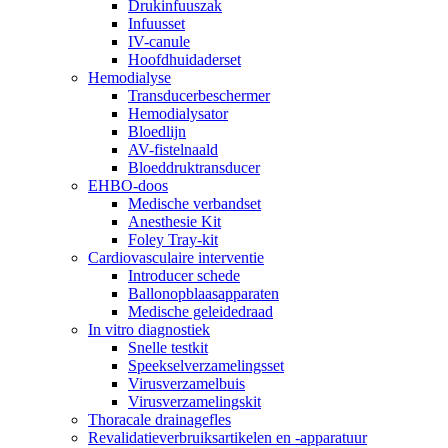
Drukinfuuszak
Infuusset
IV-canule
Hoofdhuidaderset
Hemodialyse
Transducerbeschermer
Hemodialysator
Bloedlijn
AV-fistelnaald
Bloeddruktransducer
EHBO-doos
Medische verbandset
Anesthesie Kit
Foley Tray-kit
Cardiovasculaire interventie
Introducer schede
Ballonopblaasapparaten
Medische geleidedraad
In vitro diagnostiek
Snelle testkit
Speekselverzamelingsset
Virusverzamelbuis
Virusverzamelingskit
Thoracale drainagefles
Revalidatieverbruiksartikelen en -apparatuur