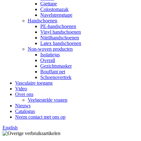
Giettape
Colostomazak
Navelstrengtape
Handschoenen
PE-handschoenen
Vinyl handschoenen
Nitrilhandschoenen
Latex handschoenen
Non-woven producten
Isolatiejas
Overall
Gezichtsmasker
Bouffant pet
Schoenovertrek
Vasculaire toegang
Video
Over ons
Veelgestelde vragen
Nieuws
Catalogus
Neem contact met ons op
English