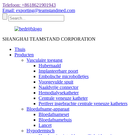
Telefoon: +8618621901943
Email: exporting@teamstandmed.com
SHANGHAI TEAMSTAND CORPORATION
Thuis
Producten
Vasculaire toegang
Hubernaald
Implanteerbare poort
Embolische microbolletjes
Voorgevulde spuit
Naaldvrije connector
Hemodialysekatheter
Centrale veneuze katheter
Perifeer ingebrachte centrale veneuze katheters
Bloedafname-apparaat
Bloedafnameset
Bloedafnamebuis
Lancet
Hypodermisch