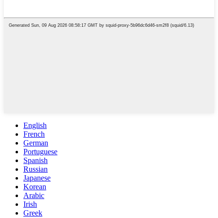
English
French
German
Portuguese
Spanish
Russian
Japanese
Korean
Arabic
Irish
Greek