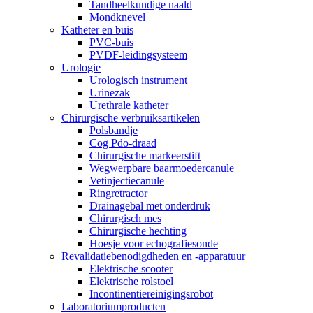
Tandheelkundige naald
Mondknevel
Katheter en buis
PVC-buis
PVDF-leidingsysteem
Urologie
Urologisch instrument
Urinezak
Urethrale katheter
Chirurgische verbruiksartikelen
Polsbandje
Cog Pdo-draad
Chirurgische markeerstift
Wegwerpbare baarmoedercanule
Vetinjectiecanule
Ringretractor
Drainagebal met onderdruk
Chirurgisch mes
Chirurgische hechting
Hoesje voor echografiesonde
Revalidatiebenodigdheden en -apparatuur
Elektrische scooter
Elektrische rolstoel
Incontinentiereinigingsrobot
Laboratoriumproducten