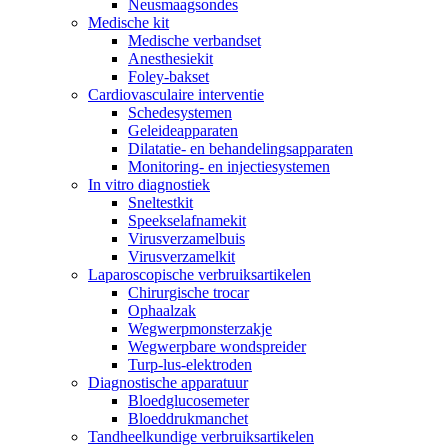
Neusmaagsondes
Medische kit
Medische verbandset
Anesthesiekit
Foley-bakset
Cardiovasculaire interventie
Schedesystemen
Geleideapparaten
Dilatatie- en behandelingsapparaten
Monitoring- en injectiesystemen
In vitro diagnostiek
Sneltestkit
Speekselafnamekit
Virusverzamelbuis
Virusverzamelkit
Laparoscopische verbruiksartikelen
Chirurgische trocar
Ophaalzak
Wegwerpmonsterzakje
Wegwerpbare wondspreider
Turp-lus-elektroden
Diagnostische apparatuur
Bloedglucosemeter
Bloeddrukmanchet
Tandheelkundige verbruiksartikelen