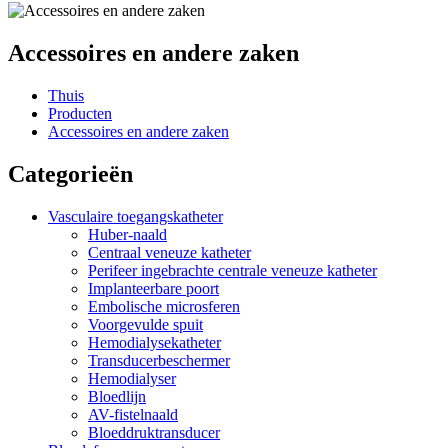
Accessoires en andere zaken
Thuis
Producten
Accessoires en andere zaken
Categorieën
Vasculaire toegangskatheter
Huber-naald
Centraal veneuze katheter
Perifeer ingebrachte centrale veneuze katheter
Implanteerbare poort
Embolische microsferen
Voorgevulde spuit
Hemodialysekatheter
Transducerbeschermer
Hemodialyser
Bloedlijn
AV-fistelnaald
Bloeddruktransducer