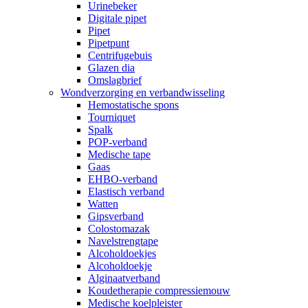
Urinebeker
Digitale pipet
Pipet
Pipetpunt
Centrifugebuis
Glazen dia
Omslagbrief
Wondverzorging en verbandwisseling
Hemostatische spons
Tourniquet
Spalk
POP-verband
Medische tape
Gaas
EHBO-verband
Elastisch verband
Watten
Gipsverband
Colostomazak
Navelstrengtape
Alcoholdoekjes
Alcoholdoekje
Alginaatverband
Koudetherapie compressiemouw
Medische koelpleister