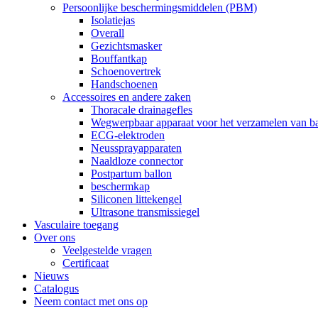
Persoonlijke beschermingsmiddelen (PBM)
Isolatiejas
Overall
Gezichtsmasker
Bouffantkap
Schoenovertrek
Handschoenen
Accessoires en andere zaken
Thoracale drainagefles
Wegwerpbaar apparaat voor het verzamelen van ba
ECG-elektroden
Neussprayapparaten
Naaldloze connector
Postpartum ballon
beschermkap
Siliconen littekengel
Ultrasone transmissiegel
Vasculaire toegang
Over ons
Veelgestelde vragen
Certificaat
Nieuws
Catalogus
Neem contact met ons op