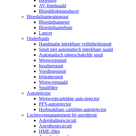
Bloedlijn
AV-fistelnaald
Bloeddruktransducer
Bloedafnameapparaat
Bloedafnameset
Bloedafnamebuis
Lancet
Onderhuids
Handmatig intrekbare veiligheidsspuit
Spuit met automatisch intrekbare naald
Automatisch uitgeschakelde spuit
Wegwerpspuit
Insulinespuit
Voedingsspuit
Irrigatiespuit
Wegwerpnaald
Spuitfilter
Autoinjector
Wegwerpcartridge auto-injector
PFS-autoinjector
Herbruikbare cartridge-autoinjector
Luchtwegmanagement bij anesthesie
Ademhalingscircuit
Anesthesiecircuit
HME-filter