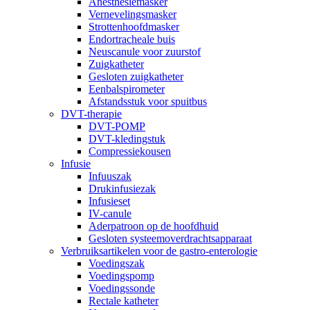
Anesthesiemasker
Vernevelingsmasker
Strottenhoofdmasker
Endortracheale buis
Neuscanule voor zuurstof
Zuigkatheter
Gesloten zuigkatheter
Eenbalspirometer
Afstandsstuk voor spuitbus
DVT-therapie
DVT-POMP
DVT-kledingstuk
Compressiekousen
Infusie
Infuuszak
Drukinfusiezak
Infusieset
IV-canule
Aderpatroon op de hoofdhuid
Gesloten systeemoverdrachtsapparaat
Verbruiksartikelen voor de gastro-enterologie
Voedingszak
Voedingspomp
Voedingssonde
Rectale katheter