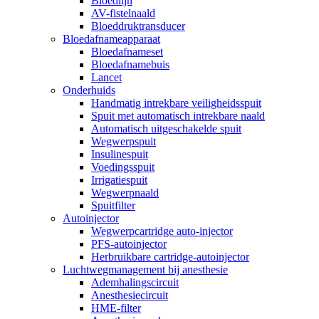
Bloedlijn
AV-fistelnaald
Bloeddruktransducer
Bloedafnameapparaat
Bloedafnameset
Bloedafnamebuis
Lancet
Onderhuids
Handmatig intrekbare veiligheidsspuit
Spuit met automatisch intrekbare naald
Automatisch uitgeschakelde spuit
Wegwerpspuit
Insulinespuit
Voedingsspuit
Irrigatiespuit
Wegwerpnaald
Spuitfilter
Autoinjector
Wegwerpcartridge auto-injector
PFS-autoinjector
Herbruikbare cartridge-autoinjector
Luchtwegmanagement bij anesthesie
Ademhalingscircuit
Anesthesiecircuit
HME-filter