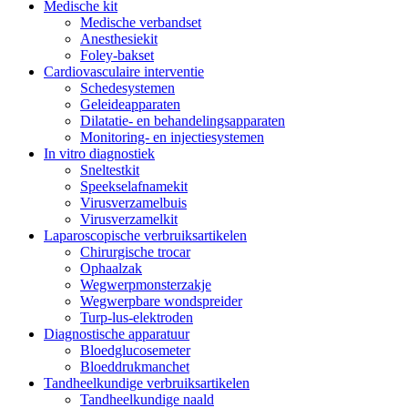
Medische kit
Medische verbandset
Anesthesiekit
Foley-bakset
Cardiovasculaire interventie
Schedesystemen
Geleideapparaten
Dilatatie- en behandelingsapparaten
Monitoring- en injectiesystemen
In vitro diagnostiek
Sneltestkit
Speekselafnamekit
Virusverzamelbuis
Virusverzamelkit
Laparoscopische verbruiksartikelen
Chirurgische trocar
Ophaalzak
Wegwerpmonsterzakje
Wegwerpbare wondspreider
Turp-lus-elektroden
Diagnostische apparatuur
Bloedglucosemeter
Bloeddrukmanchet
Tandheelkundige verbruiksartikelen
Tandheelkundige naald