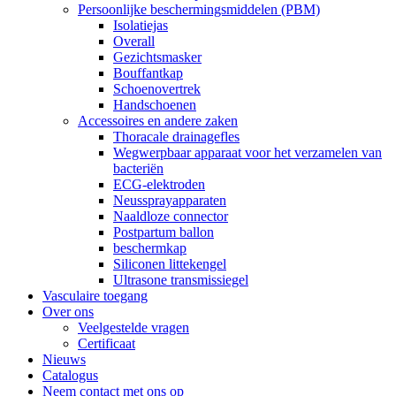
Persoonlijke beschermingsmiddelen (PBM)
Isolatiejas
Overall
Gezichtsmasker
Bouffantkap
Schoenovertrek
Handschoenen
Accessoires en andere zaken
Thoracale drainagefles
Wegwerpbaar apparaat voor het verzamelen van
bacteriën
ECG-elektroden
Neussprayapparaten
Naaldloze connector
Postpartum ballon
beschermkap
Siliconen littekengel
Ultrasone transmissiegel
Vasculaire toegang
Over ons
Veelgestelde vragen
Certificaat
Nieuws
Catalogus
Neem contact met ons op