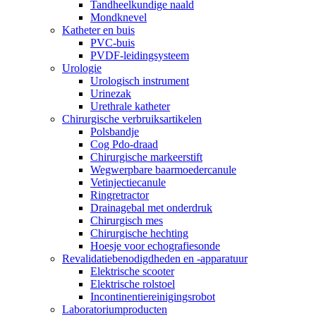
Tandheelkundige naald
Mondknevel
Katheter en buis
PVC-buis
PVDF-leidingsysteem
Urologie
Urologisch instrument
Urinezak
Urethrale katheter
Chirurgische verbruiksartikelen
Polsbandje
Cog Pdo-draad
Chirurgische markeerstift
Wegwerpbare baarmoedercanule
Vetinjectiecanule
Ringretractor
Drainagebal met onderdruk
Chirurgisch mes
Chirurgische hechting
Hoesje voor echografiesonde
Revalidatiebenodigdheden en -apparatuur
Elektrische scooter
Elektrische rolstoel
Incontinentiereinigingsrobot
Laboratoriumproducten