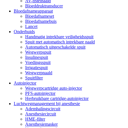
AV-fistelnaald
Bloeddruktransducer
Bloedafnameapparaat
Bloedafnameset
Bloedafnamebuis
Lancet
Onderhuids
Handmatig intrekbare veiligheidsspuit
Spuit met automatisch intrekbare naald
Automatisch uitgeschakelde spuit
Wegwerpspuit
Insulinespuit
Voedingsspuit
Irrigatiespuit
Wegwerpnaald
Spuitfilter
Autoinjector
Wegwerpcartridge auto-injector
PFS-autoinjector
Herbruikbare cartridge-autoinjector
Luchtwegmanagement bij anesthesie
Ademhalingscircuit
Anesthesiecircuit
HME-filter
Anesthesiemasker