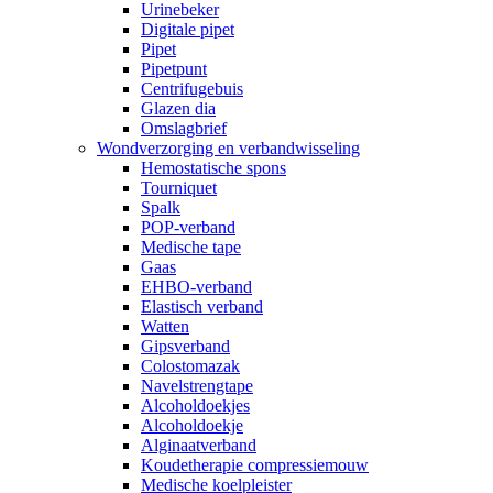
Urinebeker
Digitale pipet
Pipet
Pipetpunt
Centrifugebuis
Glazen dia
Omslagbrief
Wondverzorging en verbandwisseling
Hemostatische spons
Tourniquet
Spalk
POP-verband
Medische tape
Gaas
EHBO-verband
Elastisch verband
Watten
Gipsverband
Colostomazak
Navelstrengtape
Alcoholdoekjes
Alcoholdoekje
Alginaatverband
Koudetherapie compressiemouw
Medische koelpleister