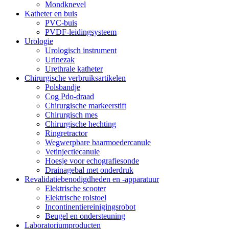
Mondknevel
Katheter en buis
PVC-buis
PVDF-leidingsysteem
Urologie
Urologisch instrument
Urinezak
Urethrale katheter
Chirurgische verbruiksartikelen
Polsbandje
Cog Pdo-draad
Chirurgische markeerstift
Chirurgisch mes
Chirurgische hechting
Ringretractor
Wegwerpbare baarmoedercanule
Vetinjectiecanule
Hoesje voor echografiesonde
Drainagebal met onderdruk
Revalidatiebenodigdheden en -apparatuur
Elektrische scooter
Elektrische rolstoel
Incontinentiereinigingsrobot
Beugel en ondersteuning
Laboratoriumproducten