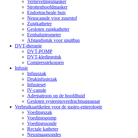
Vernevelingsmasker
Strottenhoofdmasker
Endortracheale buis
Neuscanule voor zuurstof
Zuigkatheter
Gesloten zuigkatheter
Eenbalspirometer
Afstandsstuk voor spuitbus
DVT-therapie
DVT-POMP
DVT-kledingstuk
Compressiekousen
Infusie
Infuuszak
Drukinfusiezak
Infusieset
IV-canule
Aderpatroon op de hoofdhuid
Gesloten systeemoverdrachtsapparaat
Verbruiksartikelen voor de gastro-enterologie
Voedingszak
Voedingspomp
Voedingssonde
Rectale katheter
Neusmaagsondes