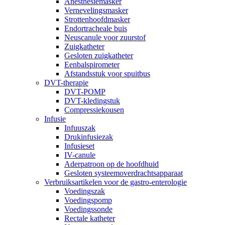
Anesthesiemasker
Vernevelingsmasker
Strottenhoofdmasker
Endortracheale buis
Neuscanule voor zuurstof
Zuigkatheter
Gesloten zuigkatheter
Eenbalspirometer
Afstandsstuk voor spuitbus
DVT-therapie
DVT-POMP
DVT-kledingstuk
Compressiekousen
Infusie
Infuuszak
Drukinfusiezak
Infusieset
IV-canule
Aderpatroon op de hoofdhuid
Gesloten systeemoverdrachtsapparaat
Verbruiksartikelen voor de gastro-enterologie
Voedingszak
Voedingspomp
Voedingssonde
Rectale katheter