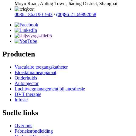
Moyu Road, Anting Town, Jiading District, Shanghai
0086-18621901943
/
(00)86-21-69892058
Producten
Vasculaire toegangskatheter
Bloedafnameapparaat
Onderhuids
Autoinjector
Luchtwegmanagement bij anesthesie
DVT-therapie
Infusie
Snelle links
Over ons
Fabrieksrondleiding