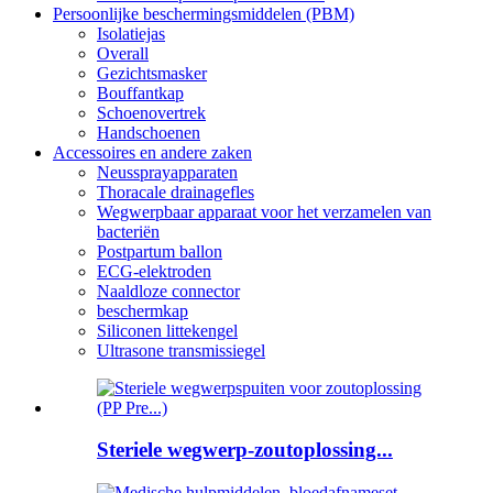
Persoonlijke beschermingsmiddelen (PBM)
Isolatiejas
Overall
Gezichtsmasker
Bouffantkap
Schoenovertrek
Handschoenen
Accessoires en andere zaken
Neussprayapparaten
Thoracale drainagefles
Wegwerpbaar apparaat voor het verzamelen van
bacteriën
Postpartum ballon
ECG-elektroden
Naaldloze connector
beschermkap
Siliconen littekengel
Ultrasone transmissiegel
Steriele wegwerp-zoutoplossing...