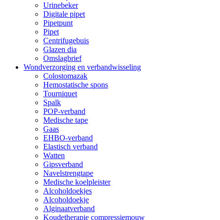
Urinebeker
Digitale pipet
Pipetpunt
Pipet
Centrifugebuis
Glazen dia
Omslagbrief
Wondverzorging en verbandwisseling
Colostomazak
Hemostatische spons
Tourniquet
Spalk
POP-verband
Medische tape
Gaas
EHBO-verband
Elastisch verband
Watten
Gipsverband
Navelstrengtape
Medische koelpleister
Alcoholdoekjes
Alcoholdoekje
Alginaatverband
Koudetherapie compressiemouw