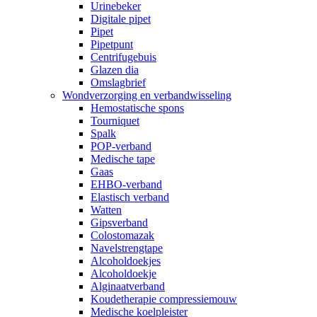
Urinebeker
Digitale pipet
Pipet
Pipetpunt
Centrifugebuis
Glazen dia
Omslagbrief
Wondverzorging en verbandwisseling
Hemostatische spons
Tourniquet
Spalk
POP-verband
Medische tape
Gaas
EHBO-verband
Elastisch verband
Watten
Gipsverband
Colostomazak
Navelstrengtape
Alcoholdoekjes
Alcoholdoekje
Alginaatverband
Koudetherapie compressiemouw
Medische koelpleister