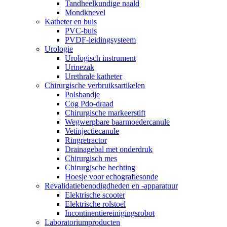
Tandheelkundige naald
Mondknevel
Katheter en buis
PVC-buis
PVDF-leidingsysteem
Urologie
Urologisch instrument
Urinezak
Urethrale katheter
Chirurgische verbruiksartikelen
Polsbandje
Cog Pdo-draad
Chirurgische markeerstift
Wegwerpbare baarmoedercanule
Vetinjectiecanule
Ringretractor
Drainagebal met onderdruk
Chirurgisch mes
Chirurgische hechting
Hoesje voor echografiesonde
Revalidatiebenodigdheden en -apparatuur
Elektrische scooter
Elektrische rolstoel
Incontinentiereinigingsrobot
Laboratoriumproducten