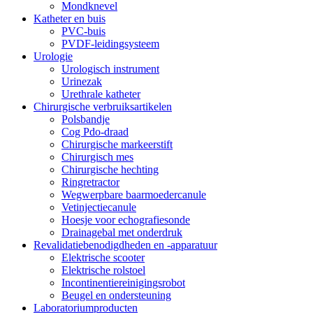
Mondknevel
Katheter en buis
PVC-buis
PVDF-leidingsysteem
Urologie
Urologisch instrument
Urinezak
Urethrale katheter
Chirurgische verbruiksartikelen
Polsbandje
Cog Pdo-draad
Chirurgische markeerstift
Chirurgisch mes
Chirurgische hechting
Ringretractor
Wegwerpbare baarmoedercanule
Vetinjectiecanule
Hoesje voor echografiesonde
Drainagebal met onderdruk
Revalidatiebenodigdheden en -apparatuur
Elektrische scooter
Elektrische rolstoel
Incontinentiereinigingsrobot
Beugel en ondersteuning
Laboratoriumproducten