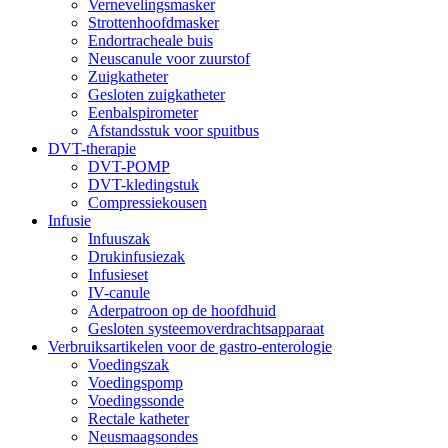
Vernevelingsmasker
Strottenhoofdmasker
Endortracheale buis
Neuscanule voor zuurstof
Zuigkatheter
Gesloten zuigkatheter
Eenbalspirometer
Afstandsstuk voor spuitbus
DVT-therapie
DVT-POMP
DVT-kledingstuk
Compressiekousen
Infusie
Infuuszak
Drukinfusiezak
Infusieset
IV-canule
Aderpatroon op de hoofdhuid
Gesloten systeemoverdrachtsapparaat
Verbruiksartikelen voor de gastro-enterologie
Voedingszak
Voedingspomp
Voedingssonde
Rectale katheter
Neusmaagsondes