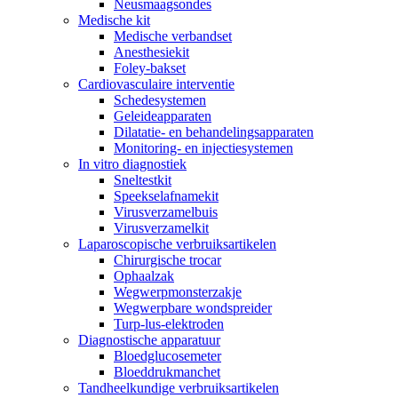
Neusmaagsondes
Medische kit
Medische verbandset
Anesthesiekit
Foley-bakset
Cardiovasculaire interventie
Schedesystemen
Geleideapparaten
Dilatatie- en behandelingsapparaten
Monitoring- en injectiesystemen
In vitro diagnostiek
Sneltestkit
Speekselafnamekit
Virusverzamelbuis
Virusverzamelkit
Laparoscopische verbruiksartikelen
Chirurgische trocar
Ophaalzak
Wegwerpmonsterzakje
Wegwerpbare wondspreider
Turp-lus-elektroden
Diagnostische apparatuur
Bloedglucosemeter
Bloeddrukmanchet
Tandheelkundige verbruiksartikelen