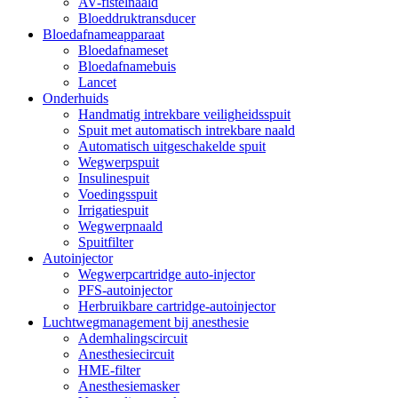
AV-fistelnaald
Bloeddruktransducer
Bloedafnameapparaat
Bloedafnameset
Bloedafnamebuis
Lancet
Onderhuids
Handmatig intrekbare veiligheidsspuit
Spuit met automatisch intrekbare naald
Automatisch uitgeschakelde spuit
Wegwerpspuit
Insulinespuit
Voedingsspuit
Irrigatiespuit
Wegwerpnaald
Spuitfilter
Autoinjector
Wegwerpcartridge auto-injector
PFS-autoinjector
Herbruikbare cartridge-autoinjector
Luchtwegmanagement bij anesthesie
Ademhalingscircuit
Anesthesiecircuit
HME-filter
Anesthesiemasker