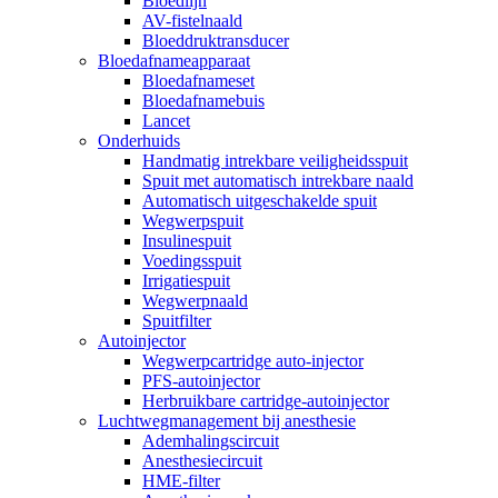
Bloedlijn
AV-fistelnaald
Bloeddruktransducer
Bloedafnameapparaat
Bloedafnameset
Bloedafnamebuis
Lancet
Onderhuids
Handmatig intrekbare veiligheidsspuit
Spuit met automatisch intrekbare naald
Automatisch uitgeschakelde spuit
Wegwerpspuit
Insulinespuit
Voedingsspuit
Irrigatiespuit
Wegwerpnaald
Spuitfilter
Autoinjector
Wegwerpcartridge auto-injector
PFS-autoinjector
Herbruikbare cartridge-autoinjector
Luchtwegmanagement bij anesthesie
Ademhalingscircuit
Anesthesiecircuit
HME-filter