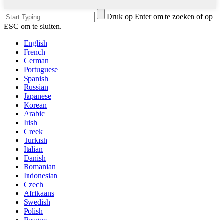
Druk op Enter om te zoeken of op
ESC om te sluiten.
English
French
German
Portuguese
Spanish
Russian
Japanese
Korean
Arabic
Irish
Greek
Turkish
Italian
Danish
Romanian
Indonesian
Czech
Afrikaans
Swedish
Polish
Basque