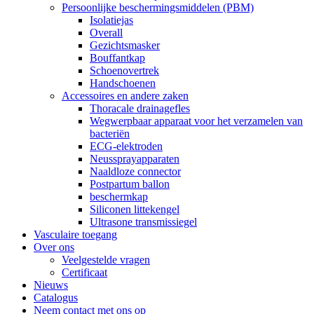
Persoonlijke beschermingsmiddelen (PBM)
Isolatiejas
Overall
Gezichtsmasker
Bouffantkap
Schoenovertrek
Handschoenen
Accessoires en andere zaken
Thoracale drainagefles
Wegwerpbaar apparaat voor het verzamelen van
bacteriën
ECG-elektroden
Neussprayapparaten
Naaldloze connector
Postpartum ballon
beschermkap
Siliconen littekengel
Ultrasone transmissiegel
Vasculaire toegang
Over ons
Veelgestelde vragen
Certificaat
Nieuws
Catalogus
Neem contact met ons op