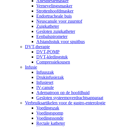
Anesthesiemasker
Vernevelingsmasker
Strottenhoofdmasker
Endortracheale buis
Neuscanule voor zuurstof
Zuigkatheter
Gesloten zuigkatheter
Eenbalspirometer
Afstandsstuk voor spuitbus
DVT-therapie
DVT-POMP
DVT-kledingstuk
Compressiekousen
Infusie
Infuuszak
Drukinfusiezak
Infusieset
IV-canule
Aderpatroon op de hoofdhuid
Gesloten systeemoverdrachtsapparaat
Verbruiksartikelen voor de gastro-enterologie
Voedingszak
Voedingspomp
Voedingssonde
Rectale katheter