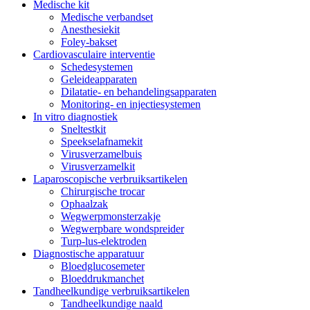
Medische kit
Medische verbandset
Anesthesiekit
Foley-bakset
Cardiovasculaire interventie
Schedesystemen
Geleideapparaten
Dilatatie- en behandelingsapparaten
Monitoring- en injectiesystemen
In vitro diagnostiek
Sneltestkit
Speekselafnamekit
Virusverzamelbuis
Virusverzamelkit
Laparoscopische verbruiksartikelen
Chirurgische trocar
Ophaalzak
Wegwerpmonsterzakje
Wegwerpbare wondspreider
Turp-lus-elektroden
Diagnostische apparatuur
Bloedglucosemeter
Bloeddrukmanchet
Tandheelkundige verbruiksartikelen
Tandheelkundige naald