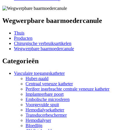
Wegwerpbare baarmoedercanule
Thuis
Producten
Chirurgische verbruiksartikelen
Wegwerpbare baarmoedercanule
Categorieën
Vasculaire toegangskatheter
Huber-naald
Centraal veneuze katheter
Perifeer ingebrachte centrale veneuze katheter
Implanteerbare poort
Embolische microsferen
Voorgevulde spuit
Hemodialysekatheter
Transducerbeschermer
Hemodialyser
Bloedlijn