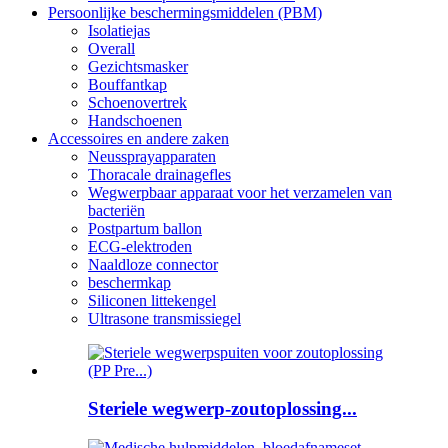
Persoonlijke beschermingsmiddelen (PBM)
Isolatiejas
Overall
Gezichtsmasker
Bouffantkap
Schoenovertrek
Handschoenen
Accessoires en andere zaken
Neussprayapparaten
Thoracale drainagefles
Wegwerpbaar apparaat voor het verzamelen van
bacteriën
Postpartum ballon
ECG-elektroden
Naaldloze connector
beschermkap
Siliconen littekengel
Ultrasone transmissiegel
Steriele wegwerp-zoutoplossing...