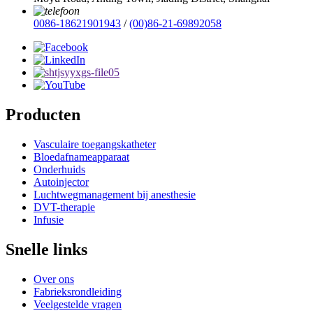
0086-18621901943
/
(00)86-21-69892058
Producten
Vasculaire toegangskatheter
Bloedafnameapparaat
Onderhuids
Autoinjector
Luchtwegmanagement bij anesthesie
DVT-therapie
Infusie
Snelle links
Over ons
Fabrieksrondleiding
Veelgestelde vragen