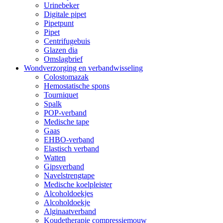
Urinebeker
Digitale pipet
Pipetpunt
Pipet
Centrifugebuis
Glazen dia
Omslagbrief
Wondverzorging en verbandwisseling
Colostomazak
Hemostatische spons
Tourniquet
Spalk
POP-verband
Medische tape
Gaas
EHBO-verband
Elastisch verband
Watten
Gipsverband
Navelstrengtape
Medische koelpleister
Alcoholdoekjes
Alcoholdoekje
Alginaatverband
Koudetherapie compressiemouw