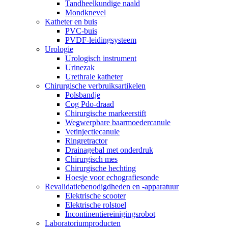
Tandheelkundige naald
Mondknevel
Katheter en buis
PVC-buis
PVDF-leidingsysteem
Urologie
Urologisch instrument
Urinezak
Urethrale katheter
Chirurgische verbruiksartikelen
Polsbandje
Cog Pdo-draad
Chirurgische markeerstift
Wegwerpbare baarmoedercanule
Vetinjectiecanule
Ringretractor
Drainagebal met onderdruk
Chirurgisch mes
Chirurgische hechting
Hoesje voor echografiesonde
Revalidatiebenodigdheden en -apparatuur
Elektrische scooter
Elektrische rolstoel
Incontinentiereinigingsrobot
Laboratoriumproducten