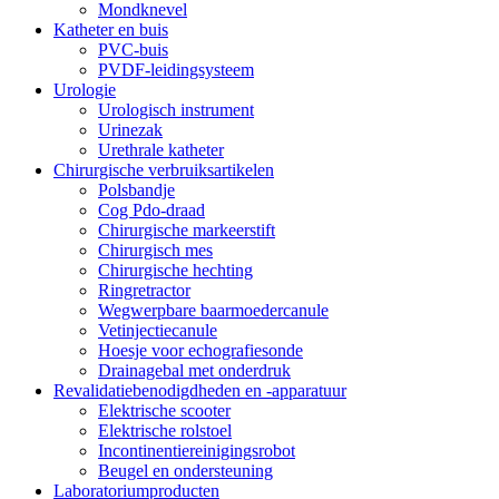
Mondknevel
Katheter en buis
PVC-buis
PVDF-leidingsysteem
Urologie
Urologisch instrument
Urinezak
Urethrale katheter
Chirurgische verbruiksartikelen
Polsbandje
Cog Pdo-draad
Chirurgische markeerstift
Chirurgisch mes
Chirurgische hechting
Ringretractor
Wegwerpbare baarmoedercanule
Vetinjectiecanule
Hoesje voor echografiesonde
Drainagebal met onderdruk
Revalidatiebenodigdheden en -apparatuur
Elektrische scooter
Elektrische rolstoel
Incontinentiereinigingsrobot
Beugel en ondersteuning
Laboratoriumproducten