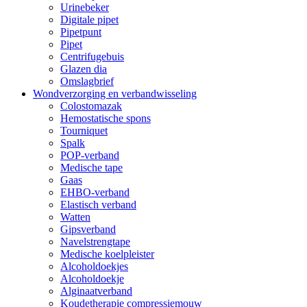
Urinebeker
Digitale pipet
Pipetpunt
Pipet
Centrifugebuis
Glazen dia
Omslagbrief
Wondverzorging en verbandwisseling
Colostomazak
Hemostatische spons
Tourniquet
Spalk
POP-verband
Medische tape
Gaas
EHBO-verband
Elastisch verband
Watten
Gipsverband
Navelstrengtape
Medische koelpleister
Alcoholdoekjes
Alcoholdoekje
Alginaatverband
Koudetherapie compressiemouw