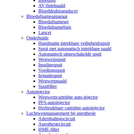
Bloedlijn
AV-fistelnaald
Bloeddruktransducer
Bloedafnameapparaat
Bloedafnameset
Bloedafnamebuis
Lancet
Onderhuids
Handmatig intrekbare veiligheidsspuit
Spuit met automatisch intrekbare naald
Automatisch uitgeschakelde spuit
Wegwerpspuit
Insulinespuit
Voedingsspuit
Irrigatiespuit
Wegwerpnaald
Spuitfilter
Autoinjector
Wegwerpcartridge auto-injector
PFS-autoinjector
Herbruikbare cartridge-autoinjector
Luchtwegmanagement bij anesthesie
Ademhalingscircuit
Anesthesiecircuit
HME-filter