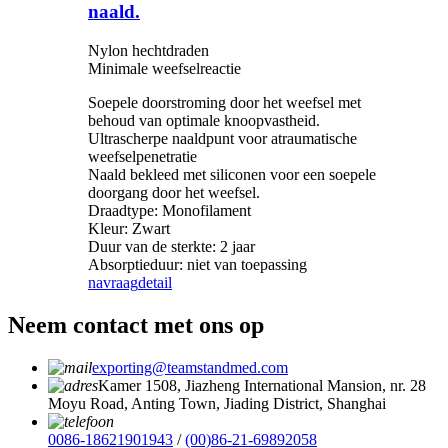
naald.
Nylon hechtdraden
Minimale weefselreactie
Soepele doorstroming door het weefsel met
behoud van optimale knoopvastheid.
Ultrascherpe naaldpunt voor atraumatische
weefselpenetratie
Naald bekleed met siliconen voor een soepele
doorgang door het weefsel.
Draadtype: Monofilament
Kleur: Zwart
Duur van de sterkte: 2 jaar
Absorptieduur: niet van toepassing
navraag
detail
Neem contact met ons op
exporting@teamstandmed.com
Kamer 1508, Jiazheng International Mansion, nr. 28
Moyu Road, Anting Town, Jiading District, Shanghai
0086-18621901943
/
(00)86-21-69892058