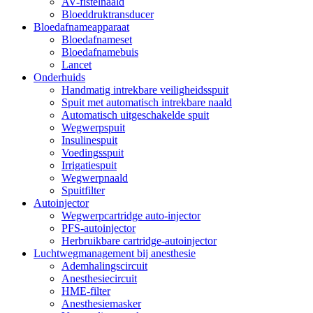
AV-fistelnaald
Bloeddruktransducer
Bloedafnameapparaat
Bloedafnameset
Bloedafnamebuis
Lancet
Onderhuids
Handmatig intrekbare veiligheidsspuit
Spuit met automatisch intrekbare naald
Automatisch uitgeschakelde spuit
Wegwerpspuit
Insulinespuit
Voedingsspuit
Irrigatiespuit
Wegwerpnaald
Spuitfilter
Autoinjector
Wegwerpcartridge auto-injector
PFS-autoinjector
Herbruikbare cartridge-autoinjector
Luchtwegmanagement bij anesthesie
Ademhalingscircuit
Anesthesiecircuit
HME-filter
Anesthesiemasker