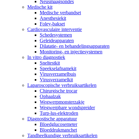
Neusmaagsondes
Medische kit
Medische verbandset
Anesthesiekit
Foley-bakset
Cardiovasculaire interventie
Schedesystemen
Geleideapparaten
Dilatatie- en behandelingsapparaten
Monitoring- en injectiesystemen
In vitro diagnostiek
Sneltestkit
Speekselafnamekit
Virusverzamelbuis
Virusverzamelkit
Laparoscopische verbruiksartikelen
Chirurgische trocar
Ophaalzak
Wegwerpmonsterzakje
Wegwerpbare wondspreider
Turp-lus-elektroden
Diagnostische apparatuur
Bloedglucosemeter
Bloeddrukmanchet
Tandheelkundige verbruiksartikelen