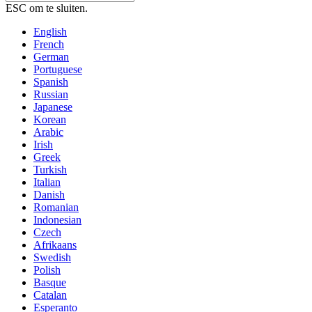
ESC om te sluiten.
English
French
German
Portuguese
Spanish
Russian
Japanese
Korean
Arabic
Irish
Greek
Turkish
Italian
Danish
Romanian
Indonesian
Czech
Afrikaans
Swedish
Polish
Basque
Catalan
Esperanto