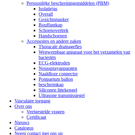
Persoonlijke beschermingsmiddelen (PBM)
Isolatiejas
Overall
Gezichtsmasker
Bouffantkap
Schoenovertrek
Handschoenen
Accessoires en andere zaken
Thoracale drainagefles
Wegwerpbaar apparaat voor het verzamelen van
bacteriën
ECG-elektroden
Neussprayapparaten
Naaldloze connector
Postpartum ballon
beschermkap
Siliconen littekengel
Ultrasone transmissiegel
Vasculaire toegang
Over ons
Veelgestelde vragen
Certificaat
Nieuws
Catalogus
Neem contact met ons op