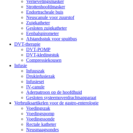
Vernevelingsmasker
Strottenhoofdmasker
Endortracheale buis
Neuscanule voor zuurstof
Zuigkatheter
Gesloten zuigkatheter
Eenbalspirometer
Afstandsstuk voor spuitbus
DVT-therapie
DVT-POMP
DVT-kledingstuk
Compressiekousen
Infusie
Infuuszak
Drukinfusiezak
Infusieset
IV-canule
Aderpatroon op de hoofdhuid
Gesloten systeemoverdrachtsapparaat
Verbruiksartikelen voor de gastro-enterologie
Voedingszak
Voedingspomp
Voedingssonde
Rectale katheter
Neusmaagsondes