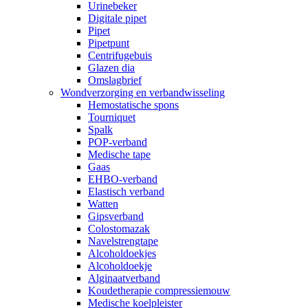
Urinebeker
Digitale pipet
Pipet
Pipetpunt
Centrifugebuis
Glazen dia
Omslagbrief
Wondverzorging en verbandwisseling
Hemostatische spons
Tourniquet
Spalk
POP-verband
Medische tape
Gaas
EHBO-verband
Elastisch verband
Watten
Gipsverband
Colostomazak
Navelstrengtape
Alcoholdoekjes
Alcoholdoekje
Alginaatverband
Koudetherapie compressiemouw
Medische koelpleister