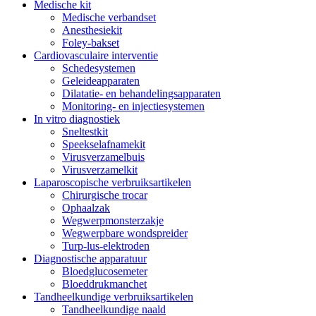
Medische kit
Medische verbandset
Anesthesiekit
Foley-bakset
Cardiovasculaire interventie
Schedesystemen
Geleideapparaten
Dilatatie- en behandelingsapparaten
Monitoring- en injectiesystemen
In vitro diagnostiek
Sneltestkit
Speekselafnamekit
Virusverzamelbuis
Virusverzamelkit
Laparoscopische verbruiksartikelen
Chirurgische trocar
Ophaalzak
Wegwerpmonsterzakje
Wegwerpbare wondspreider
Turp-lus-elektroden
Diagnostische apparatuur
Bloedglucosemeter
Bloeddrukmanchet
Tandheelkundige verbruiksartikelen
Tandheelkundige naald