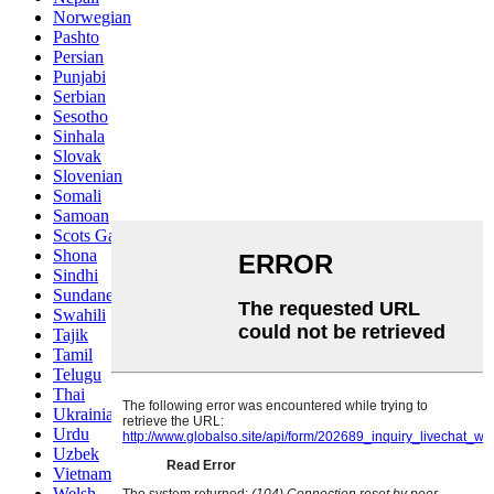
Norwegian
Pashto
Persian
Punjabi
Serbian
Sesotho
Sinhala
Slovak
Slovenian
Somali
Samoan
Scots Gaelic
Shona
Sindhi
Sundanese
Swahili
Tajik
Tamil
Telugu
Thai
Ukrainian
Urdu
Uzbek
Vietnamese
Welsh