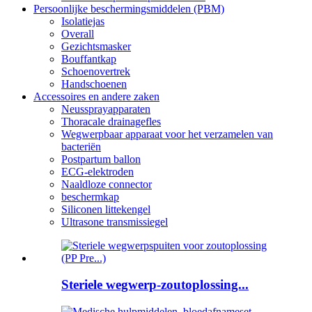
Persoonlijke beschermingsmiddelen (PBM)
Isolatiejas
Overall
Gezichtsmasker
Bouffantkap
Schoenovertrek
Handschoenen
Accessoires en andere zaken
Neussprayapparaten
Thoracale drainagefles
Wegwerpbaar apparaat voor het verzamelen van
bacteriën
Postpartum ballon
ECG-elektroden
Naaldloze connector
beschermkap
Siliconen littekengel
Ultrasone transmissiegel
Steriele wegwerp-zoutoplossing...