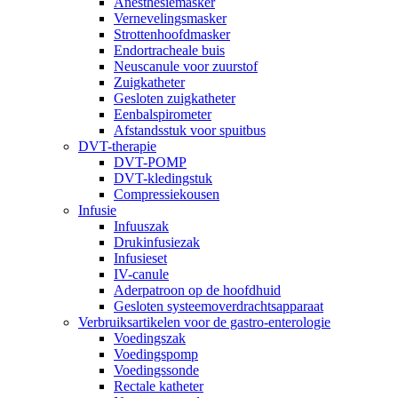
Anesthesiemasker
Vernevelingsmasker
Strottenhoofdmasker
Endortracheale buis
Neuscanule voor zuurstof
Zuigkatheter
Gesloten zuigkatheter
Eenbalspirometer
Afstandsstuk voor spuitbus
DVT-therapie
DVT-POMP
DVT-kledingstuk
Compressiekousen
Infusie
Infuuszak
Drukinfusiezak
Infusieset
IV-canule
Aderpatroon op de hoofdhuid
Gesloten systeemoverdrachtsapparaat
Verbruiksartikelen voor de gastro-enterologie
Voedingszak
Voedingspomp
Voedingssonde
Rectale katheter