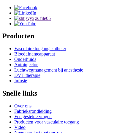
Producten
Vasculaire toegangskatheter
Bloedafnameapparaat
Onderhuids
Autoinjector
Luchtwegmanagement bij anesthesie
DVT-therapie
Infusie
Snelle links
Over ons
Fabrieksrondleiding
Veelgestelde vragen
Producten voor vasculaire toegang
Video
Neem contact met ons op