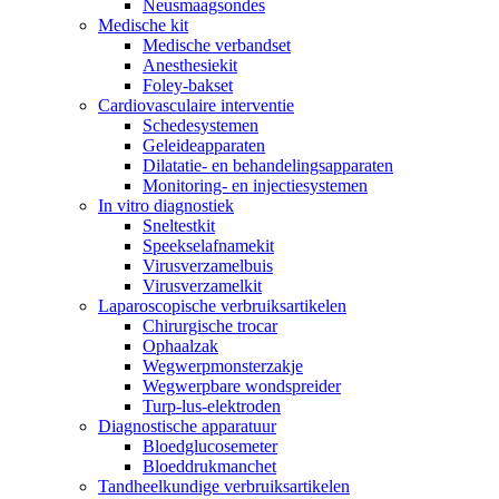
Neusmaagsondes
Medische kit
Medische verbandset
Anesthesiekit
Foley-bakset
Cardiovasculaire interventie
Schedesystemen
Geleideapparaten
Dilatatie- en behandelingsapparaten
Monitoring- en injectiesystemen
In vitro diagnostiek
Sneltestkit
Speekselafnamekit
Virusverzamelbuis
Virusverzamelkit
Laparoscopische verbruiksartikelen
Chirurgische trocar
Ophaalzak
Wegwerpmonsterzakje
Wegwerpbare wondspreider
Turp-lus-elektroden
Diagnostische apparatuur
Bloedglucosemeter
Bloeddrukmanchet
Tandheelkundige verbruiksartikelen