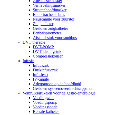
Anesthesiemasker
Vernevelingsmasker
Strottenhoofdmasker
Endortracheale buis
Neuscanule voor zuurstof
Zuigkatheter
Gesloten zuigkatheter
Eenbalspirometer
Afstandsstuk voor spuitbus
DVT-therapie
DVT-POMP
DVT-kledingstuk
Compressiekousen
Infusie
Infuuszak
Drukinfusiezak
Infusieset
IV-canule
Aderpatroon op de hoofdhuid
Gesloten systeemoverdrachtsapparaat
Verbruiksartikelen voor de gastro-enterologie
Voedingszak
Voedingspomp
Voedingssonde
Rectale katheter