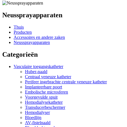
Neussprayapparaten
Thuis
Producten
Accessoires en andere zaken
Neussprayapparaten
Categorieën
Vasculaire toegangskatheter
Huber-naald
Centraal veneuze katheter
Perifeer ingebrachte centrale veneuze katheter
Implanteerbare poort
Embolische microsferen
Voorgevulde spuit
Hemodialysekatheter
Transducerbeschermer
Hemodialyser
Bloedlijn
AV-fistelnaald