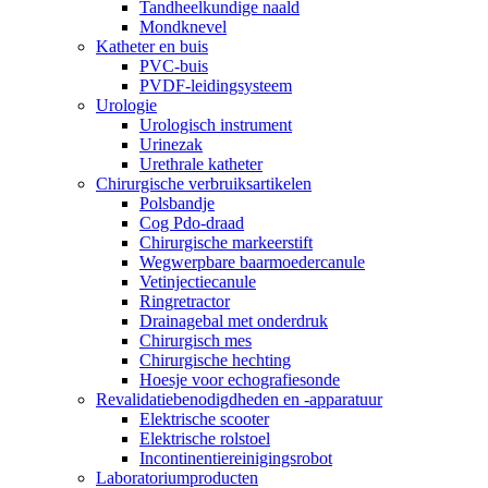
Tandheelkundige naald
Mondknevel
Katheter en buis
PVC-buis
PVDF-leidingsysteem
Urologie
Urologisch instrument
Urinezak
Urethrale katheter
Chirurgische verbruiksartikelen
Polsbandje
Cog Pdo-draad
Chirurgische markeerstift
Wegwerpbare baarmoedercanule
Vetinjectiecanule
Ringretractor
Drainagebal met onderdruk
Chirurgisch mes
Chirurgische hechting
Hoesje voor echografiesonde
Revalidatiebenodigdheden en -apparatuur
Elektrische scooter
Elektrische rolstoel
Incontinentiereinigingsrobot
Laboratoriumproducten