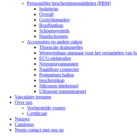
Persoonlijke beschermingsmiddelen (PBM)
Isolatiejas
Overall
Gezichtsmasker
Bouffantkap
Schoenovertrek
Handschoenen
Accessoires en andere zaken
Thoracale drainagefles
Wegwerpbaar apparaat voor het verzamelen van ba
ECG-elektroden
Neussprayapparaten
Naaldloze connector
Postpartum ballon
beschermkap
Siliconen littekengel
Ultrasone transmissiegel
Vasculaire toegang
Over ons
Veelgestelde vragen
Certificaat
Nieuws
Catalogus
Neem contact met ons op