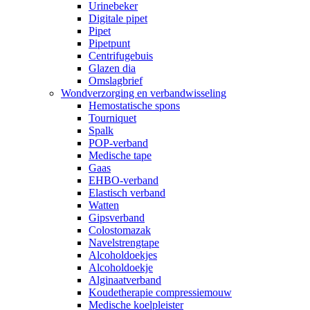
Urinebeker
Digitale pipet
Pipet
Pipetpunt
Centrifugebuis
Glazen dia
Omslagbrief
Wondverzorging en verbandwisseling
Hemostatische spons
Tourniquet
Spalk
POP-verband
Medische tape
Gaas
EHBO-verband
Elastisch verband
Watten
Gipsverband
Colostomazak
Navelstrengtape
Alcoholdoekjes
Alcoholdoekje
Alginaatverband
Koudetherapie compressiemouw
Medische koelpleister