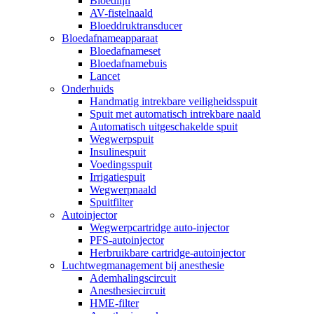
Bloedlijn
AV-fistelnaald
Bloeddruktransducer
Bloedafnameapparaat
Bloedafnameset
Bloedafnamebuis
Lancet
Onderhuids
Handmatig intrekbare veiligheidsspuit
Spuit met automatisch intrekbare naald
Automatisch uitgeschakelde spuit
Wegwerpspuit
Insulinespuit
Voedingsspuit
Irrigatiespuit
Wegwerpnaald
Spuitfilter
Autoinjector
Wegwerpcartridge auto-injector
PFS-autoinjector
Herbruikbare cartridge-autoinjector
Luchtwegmanagement bij anesthesie
Ademhalingscircuit
Anesthesiecircuit
HME-filter