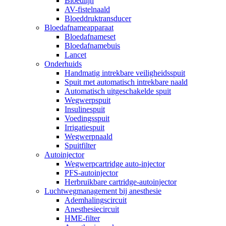
Bloedlijn
AV-fistelnaald
Bloeddruktransducer
Bloedafnameapparaat
Bloedafnameset
Bloedafnamebuis
Lancet
Onderhuids
Handmatig intrekbare veiligheidsspuit
Spuit met automatisch intrekbare naald
Automatisch uitgeschakelde spuit
Wegwerpspuit
Insulinespuit
Voedingsspuit
Irrigatiespuit
Wegwerpnaald
Spuitfilter
Autoinjector
Wegwerpcartridge auto-injector
PFS-autoinjector
Herbruikbare cartridge-autoinjector
Luchtwegmanagement bij anesthesie
Ademhalingscircuit
Anesthesiecircuit
HME-filter