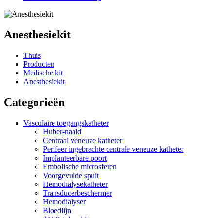
Anesthesiekit
Thuis
Producten
Medische kit
Anesthesiekit
Categorieën
Vasculaire toegangskatheter
Huber-naald
Centraal veneuze katheter
Perifeer ingebrachte centrale veneuze katheter
Implanteerbare poort
Embolische microsferen
Voorgevulde spuit
Hemodialysekatheter
Transducerbeschermer
Hemodialyser
Bloedlijn