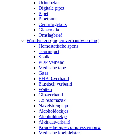
Urinebeker
Digitale pipet
Pipet
Pipetpunt
Centrifugebuis
Glazen dia
Omslagbrief
Wondverzorging en verbandwisseling
Hemostatische spons
Tourniquet
Spalk
POP-verband
Medische tape
Gaas
EHBO-verband
Elastisch verband
Watten
Gipsverband
Colostomazak
Navelstrengtape
Alcoholdoekjes
Alcoholdoekje
Alginaatverband
Koudetherapie compressiemouw
Medische koelpleister