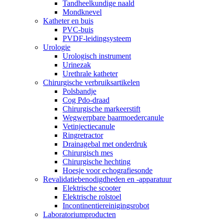
Tandheelkundige naald
Mondknevel
Katheter en buis
PVC-buis
PVDF-leidingsysteem
Urologie
Urologisch instrument
Urinezak
Urethrale katheter
Chirurgische verbruiksartikelen
Polsbandje
Cog Pdo-draad
Chirurgische markeerstift
Wegwerpbare baarmoedercanule
Vetinjectiecanule
Ringretractor
Drainagebal met onderdruk
Chirurgisch mes
Chirurgische hechting
Hoesje voor echografiesonde
Revalidatiebenodigdheden en -apparatuur
Elektrische scooter
Elektrische rolstoel
Incontinentiereinigingsrobot
Laboratoriumproducten