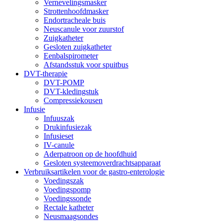
Vernevelingsmasker
Strottenhoofdmasker
Endortracheale buis
Neuscanule voor zuurstof
Zuigkatheter
Gesloten zuigkatheter
Eenbalspirometer
Afstandsstuk voor spuitbus
DVT-therapie
DVT-POMP
DVT-kledingstuk
Compressiekousen
Infusie
Infuuszak
Drukinfusiezak
Infusieset
IV-canule
Aderpatroon op de hoofdhuid
Gesloten systeemoverdrachtsapparaat
Verbruiksartikelen voor de gastro-enterologie
Voedingszak
Voedingspomp
Voedingssonde
Rectale katheter
Neusmaagsondes