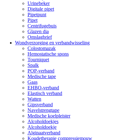
Urinebeker
Digitale pipet
Pipetpunt
Pipet
Centrifugebuis
Glazen dia
Omslagbrief
Wondverzorging en verbandwisseling
Colostomazak
Hemostatische spons
Tourniquet
Spalk
POP-verband
Medische tape
Gaas
EHBO-verband
Elastisch verband
Watten
Gipsverband
Navelstrengtape
Medische koelpleister
Alcoholdoekjes
Alcoholdoekje
Alginaatverband
Koudetherapie compressiemouw