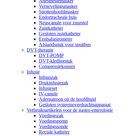
Anesthesiemasker
Vernevelingsmasker
Strottenhoofdmasker
Endortracheale buis
Neuscanule voor zuurstof
Zuigkatheter
Gesloten zuigkatheter
Eenbalspirometer
Afstandsstuk voor spuitbus
DVT-therapie
DVT-POMP
DVT-kledingstuk
Compressiekousen
Infusie
Infuuszak
Drukinfusiezak
Infusieset
IV-canule
Aderpatroon op de hoofdhuid
Gesloten systeemoverdrachtsapparaat
Verbruiksartikelen voor de gastro-enterologie
Voedingszak
Voedingspomp
Voedingssonde
Rectale katheter