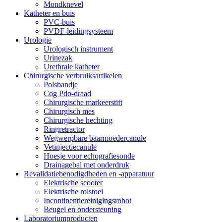
Mondknevel
Katheter en buis
PVC-buis
PVDF-leidingsysteem
Urologie
Urologisch instrument
Urinezak
Urethrale katheter
Chirurgische verbruiksartikelen
Polsbandje
Cog Pdo-draad
Chirurgische markeerstift
Chirurgisch mes
Chirurgische hechting
Ringretractor
Wegwerpbare baarmoedercanule
Vetinjectiecanule
Hoesje voor echografiesonde
Drainagebal met onderdruk
Revalidatiebenodigdheden en -apparatuur
Elektrische scooter
Elektrische rolstoel
Incontinentiereinigingsrobot
Beugel en ondersteuning
Laboratoriumproducten