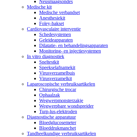
Neusmaagsondes
Medische kit
Medische verbandset
Anesthesiekit
Foley-bakset
Cardiovasculaire interventie
Schedesystemen
Geleideapparaten
Dilatatie- en behandelingsapparaten
Monitoring- en injectiesystemen
In vitro diagnostiek
Sneltestkit
Speekselafnamekit
Virusverzamelbuis
Virusverzamelkit
Laparoscopische verbruiksartikelen
Chirurgische trocar
Ophaalzak
Wegwerpmonsterzakje
Wegwerpbare wondspreider
Turp-lus-elektroden
Diagnostische apparatuur
Bloedglucosemeter
Bloeddrukmanchet
Tandheelkundige verbruiksartikelen