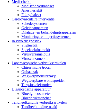
Medische kit
Medische verbandset
Anesthesiekit
Foley-bakset
Cardiovasculaire interventie
Schedesystemen
Geleideapparaten
Dilatatie- en behandelingsapparaten
Monitoring- en injectiesystemen
In vitro diagnostiek
Sneltestkit
Speekselafnamekit
Virusverzamelbuis
Virusverzamelkit
Laparoscopische verbruiksartikelen
Chirurgische trocar
Ophaalzak
Wegwerpmonsterzakje
Wegwerpbare wondspreider
Turp-lus-elektroden
Diagnostische apparatuur
Bloedglucosemeter
Bloeddrukmanchet
Tandheelkundige verbruiksartikelen
Tandheelkundige naald