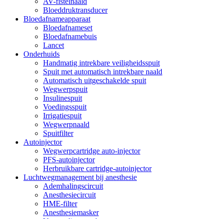
AV-fistelnaald
Bloeddruktransducer
Bloedafnameapparaat
Bloedafnameset
Bloedafnamebuis
Lancet
Onderhuids
Handmatig intrekbare veiligheidsspuit
Spuit met automatisch intrekbare naald
Automatisch uitgeschakelde spuit
Wegwerpspuit
Insulinespuit
Voedingsspuit
Irrigatiespuit
Wegwerpnaald
Spuitfilter
Autoinjector
Wegwerpcartridge auto-injector
PFS-autoinjector
Herbruikbare cartridge-autoinjector
Luchtwegmanagement bij anesthesie
Ademhalingscircuit
Anesthesiecircuit
HME-filter
Anesthesiemasker