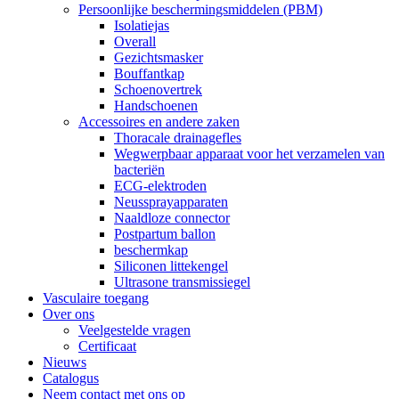
Persoonlijke beschermingsmiddelen (PBM)
Isolatiejas
Overall
Gezichtsmasker
Bouffantkap
Schoenovertrek
Handschoenen
Accessoires en andere zaken
Thoracale drainagefles
Wegwerpbaar apparaat voor het verzamelen van
bacteriën
ECG-elektroden
Neussprayapparaten
Naaldloze connector
Postpartum ballon
beschermkap
Siliconen littekengel
Ultrasone transmissiegel
Vasculaire toegang
Over ons
Veelgestelde vragen
Certificaat
Nieuws
Catalogus
Neem contact met ons op