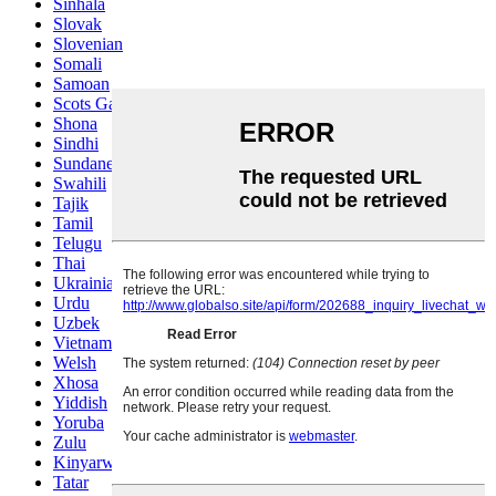
Sinhala
Slovak
Slovenian
Somali
Samoan
Scots Gaelic
Shona
Sindhi
Sundanese
Swahili
Tajik
Tamil
Telugu
Thai
Ukrainian
Urdu
Uzbek
Vietnamese
Welsh
Xhosa
Yiddish
Yoruba
Zulu
Kinyarwanda
Tatar