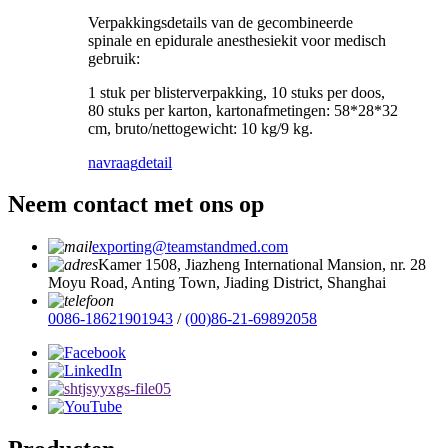
Verpakkingsdetails van de gecombineerde
spinale en epidurale anesthesiekit voor medisch
gebruik:
1 stuk per blisterverpakking, 10 stuks per doos,
80 stuks per karton, kartonafmetingen: 58*28*32
cm, bruto/nettogewicht: 10 kg/9 kg.
navraag
detail
Neem contact met ons op
exporting@teamstandmed.com
Kamer 1508, Jiazheng International Mansion, nr. 28
Moyu Road, Anting Town, Jiading District, Shanghai
0086-18621901943
/
(00)86-21-69892058