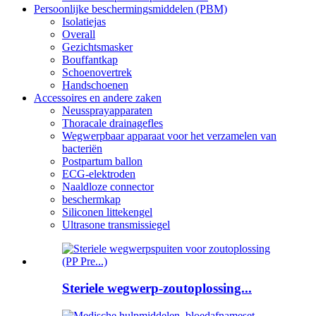
Persoonlijke beschermingsmiddelen (PBM)
Isolatiejas
Overall
Gezichtsmasker
Bouffantkap
Schoenovertrek
Handschoenen
Accessoires en andere zaken
Neussprayapparaten
Thoracale drainagefles
Wegwerpbaar apparaat voor het verzamelen van
bacteriën
Postpartum ballon
ECG-elektroden
Naaldloze connector
beschermkap
Siliconen littekengel
Ultrasone transmissiegel
Steriele wegwerp-zoutoplossing...