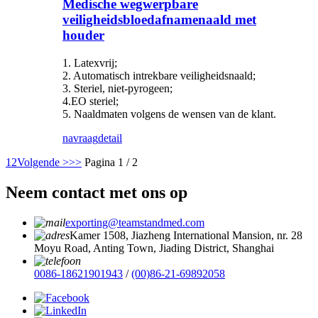
Medische wegwerpbare
veiligheidsbloedafnamenaald met
houder
1. Latexvrij;
2. Automatisch intrekbare veiligheidsnaald;
3. Steriel, niet-pyrogeen;
4.EO steriel;
5. Naaldmaten volgens de wensen van de klant.
navraag
detail
1
2
Volgende >
>>
Pagina 1 / 2
Neem contact met ons op
exporting@teamstandmed.com
Kamer 1508, Jiazheng International Mansion, nr. 28
Moyu Road, Anting Town, Jiading District, Shanghai
0086-18621901943
/
(00)86-21-69892058