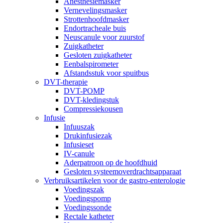
Anesthesiemasker
Vernevelingsmasker
Strottenhoofdmasker
Endortracheale buis
Neuscanule voor zuurstof
Zuigkatheter
Gesloten zuigkatheter
Eenbalspirometer
Afstandsstuk voor spuitbus
DVT-therapie
DVT-POMP
DVT-kledingstuk
Compressiekousen
Infusie
Infuuszak
Drukinfusiezak
Infusieset
IV-canule
Aderpatroon op de hoofdhuid
Gesloten systeemoverdrachtsapparaat
Verbruiksartikelen voor de gastro-enterologie
Voedingszak
Voedingspomp
Voedingssonde
Rectale katheter