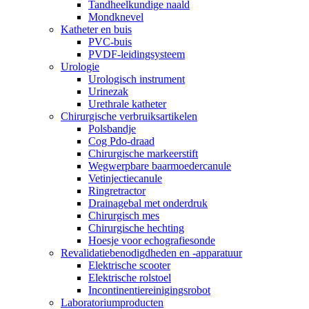
Tandheelkundige naald
Mondknevel
Katheter en buis
PVC-buis
PVDF-leidingsysteem
Urologie
Urologisch instrument
Urinezak
Urethrale katheter
Chirurgische verbruiksartikelen
Polsbandje
Cog Pdo-draad
Chirurgische markeerstift
Wegwerpbare baarmoedercanule
Vetinjectiecanule
Ringretractor
Drainagebal met onderdruk
Chirurgisch mes
Chirurgische hechting
Hoesje voor echografiesonde
Revalidatiebenodigdheden en -apparatuur
Elektrische scooter
Elektrische rolstoel
Incontinentiereinigingsrobot
Laboratoriumproducten