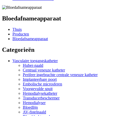
Bloedafnameapparaat
Thuis
Producten
Bloedafnameapparaat
Categorieën
Vasculaire toegangskatheter
Huber-naald
Centraal veneuze katheter
Perifeer ingebrachte centrale veneuze katheter
Implanteerbare poort
Embolische microsferen
Voorgevulde spuit
Hemodialysekatheter
Transducerbeschermer
Hemodialyser
Bloedlijn
AV-fistelnaald