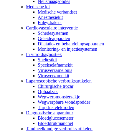
Neusmaagsondes
Medische kit
Medische verbandset
Anesthesiekit
Foley-bakset
Cardiovasculaire interventie
Schedesystemen
Geleideapparaten
Dilatatie- en behandelingsapparaten
Monitoring- en injectiesystemen
In vitro diagnostiek
Sneltestkit
Speekselafnamekit
Virusverzamelbuis
Virusverzamelkit
Laparoscopische verbruiksartikelen
Chirurgische trocar
Ophaalzak
Wegwerpmonsterzakje
Wegwerpbare wondspreider
Turp-lus-elektroden
Diagnostische apparatuur
Bloedglucosemeter
Bloeddrukmanchet
Tandheelkundige verbruiksartikelen