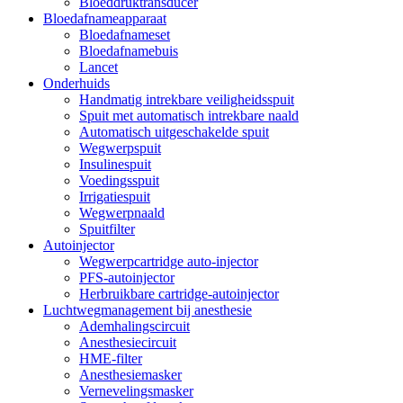
Bloeddruktransducer
Bloedafnameapparaat
Bloedafnameset
Bloedafnamebuis
Lancet
Onderhuids
Handmatig intrekbare veiligheidsspuit
Spuit met automatisch intrekbare naald
Automatisch uitgeschakelde spuit
Wegwerpspuit
Insulinespuit
Voedingsspuit
Irrigatiespuit
Wegwerpnaald
Spuitfilter
Autoinjector
Wegwerpcartridge auto-injector
PFS-autoinjector
Herbruikbare cartridge-autoinjector
Luchtwegmanagement bij anesthesie
Ademhalingscircuit
Anesthesiecircuit
HME-filter
Anesthesiemasker
Vernevelingsmasker