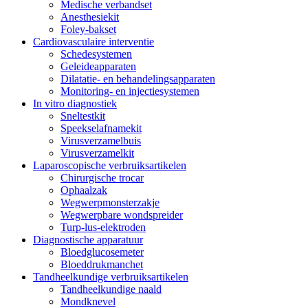
Medische verbandset
Anesthesiekit
Foley-bakset
Cardiovasculaire interventie
Schedesystemen
Geleideapparaten
Dilatatie- en behandelingsapparaten
Monitoring- en injectiesystemen
In vitro diagnostiek
Sneltestkit
Speekselafnamekit
Virusverzamelbuis
Virusverzamelkit
Laparoscopische verbruiksartikelen
Chirurgische trocar
Ophaalzak
Wegwerpmonsterzakje
Wegwerpbare wondspreider
Turp-lus-elektroden
Diagnostische apparatuur
Bloedglucosemeter
Bloeddrukmanchet
Tandheelkundige verbruiksartikelen
Tandheelkundige naald
Mondknevel