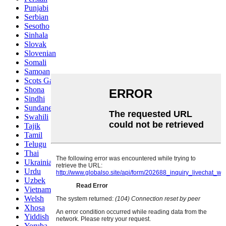
Punjabi
Serbian
Sesotho
Sinhala
Slovak
Slovenian
Somali
Samoan
Scots Gaelic
Shona
Sindhi
Sundanese
Swahili
Tajik
Tamil
Telugu
Thai
Ukrainian
Urdu
Uzbek
Vietnamese
Welsh
Xhosa
Yiddish
Yoruba