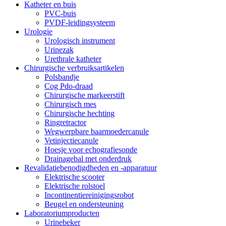
Katheter en buis
PVC-buis
PVDF-leidingsysteem
Urologie
Urologisch instrument
Urinezak
Urethrale katheter
Chirurgische verbruiksartikelen
Polsbandje
Cog Pdo-draad
Chirurgische markeerstift
Chirurgisch mes
Chirurgische hechting
Ringretractor
Wegwerpbare baarmoedercanule
Vetinjectiecanule
Hoesje voor echografiesonde
Drainagebal met onderdruk
Revalidatiebenodigdheden en -apparatuur
Elektrische scooter
Elektrische rolstoel
Incontinentiereinigingsrobot
Beugel en ondersteuning
Laboratoriumproducten
Urinebeker