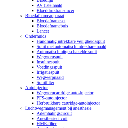
Bloedlijn
AV-fistelnaald
Bloeddruktransducer
Bloedafnameapparaat
Bloedafnameset
Bloedafnamebuis
Lancet
Onderhuids
Handmatig intrekbare veiligheidsspuit
Spuit met automatisch intrekbare naald
Automatisch uitgeschakelde spuit
Wegwerpspuit
Insulinespuit
Voedingsspuit
Irrigatiespuit
Wegwerpnaald
Spuitfilter
Autoinjector
Wegwerpcartridge auto-injector
PFS-autoinjector
Herbruikbare cartridge-autoinjector
Luchtwegmanagement bij anesthesie
Ademhalingscircuit
Anesthesiecircuit
HME-filter