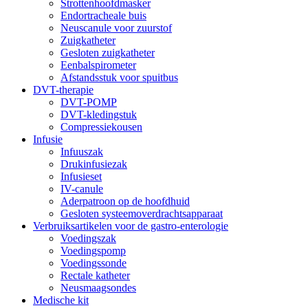
Strottenhoofdmasker
Endortracheale buis
Neuscanule voor zuurstof
Zuigkatheter
Gesloten zuigkatheter
Eenbalspirometer
Afstandsstuk voor spuitbus
DVT-therapie
DVT-POMP
DVT-kledingstuk
Compressiekousen
Infusie
Infuuszak
Drukinfusiezak
Infusieset
IV-canule
Aderpatroon op de hoofdhuid
Gesloten systeemoverdrachtsapparaat
Verbruiksartikelen voor de gastro-enterologie
Voedingszak
Voedingspomp
Voedingssonde
Rectale katheter
Neusmaagsondes
Medische kit