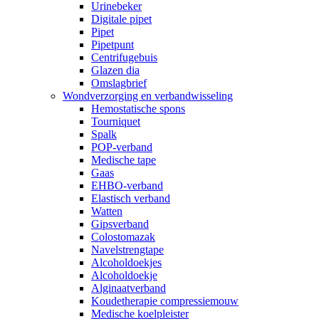
Urinebeker
Digitale pipet
Pipet
Pipetpunt
Centrifugebuis
Glazen dia
Omslagbrief
Wondverzorging en verbandwisseling
Hemostatische spons
Tourniquet
Spalk
POP-verband
Medische tape
Gaas
EHBO-verband
Elastisch verband
Watten
Gipsverband
Colostomazak
Navelstrengtape
Alcoholdoekjes
Alcoholdoekje
Alginaatverband
Koudetherapie compressiemouw
Medische koelpleister