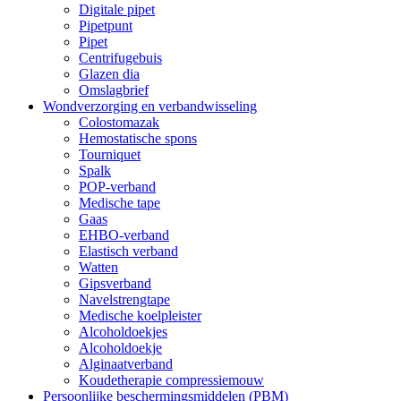
Digitale pipet
Pipetpunt
Pipet
Centrifugebuis
Glazen dia
Omslagbrief
Wondverzorging en verbandwisseling
Colostomazak
Hemostatische spons
Tourniquet
Spalk
POP-verband
Medische tape
Gaas
EHBO-verband
Elastisch verband
Watten
Gipsverband
Navelstrengtape
Medische koelpleister
Alcoholdoekjes
Alcoholdoekje
Alginaatverband
Koudetherapie compressiemouw
Persoonlijke beschermingsmiddelen (PBM)