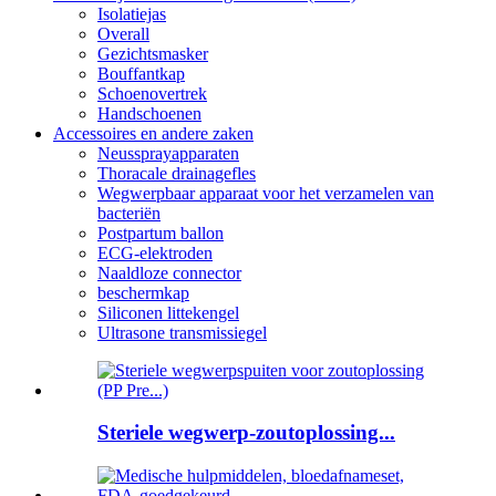
Isolatiejas
Overall
Gezichtsmasker
Bouffantkap
Schoenovertrek
Handschoenen
Accessoires en andere zaken
Neussprayapparaten
Thoracale drainagefles
Wegwerpbaar apparaat voor het verzamelen van
bacteriën
Postpartum ballon
ECG-elektroden
Naaldloze connector
beschermkap
Siliconen littekengel
Ultrasone transmissiegel
Steriele wegwerp-zoutoplossing...