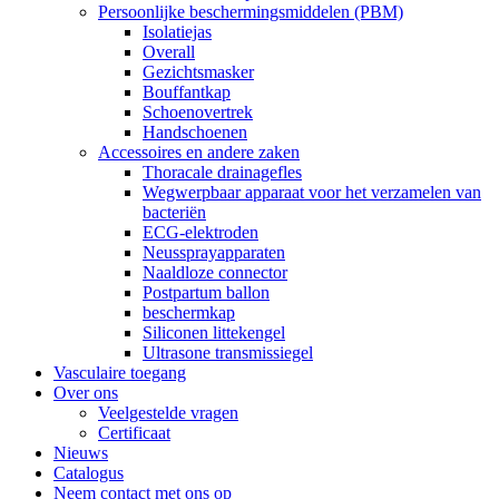
Persoonlijke beschermingsmiddelen (PBM)
Isolatiejas
Overall
Gezichtsmasker
Bouffantkap
Schoenovertrek
Handschoenen
Accessoires en andere zaken
Thoracale drainagefles
Wegwerpbaar apparaat voor het verzamelen van
bacteriën
ECG-elektroden
Neussprayapparaten
Naaldloze connector
Postpartum ballon
beschermkap
Siliconen littekengel
Ultrasone transmissiegel
Vasculaire toegang
Over ons
Veelgestelde vragen
Certificaat
Nieuws
Catalogus
Neem contact met ons op