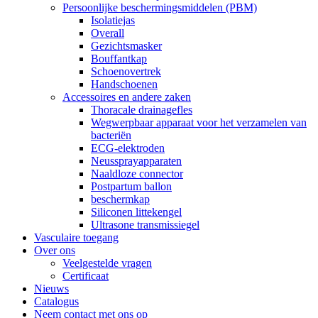
Persoonlijke beschermingsmiddelen (PBM)
Isolatiejas
Overall
Gezichtsmasker
Bouffantkap
Schoenovertrek
Handschoenen
Accessoires en andere zaken
Thoracale drainagefles
Wegwerpbaar apparaat voor het verzamelen van
bacteriën
ECG-elektroden
Neussprayapparaten
Naaldloze connector
Postpartum ballon
beschermkap
Siliconen littekengel
Ultrasone transmissiegel
Vasculaire toegang
Over ons
Veelgestelde vragen
Certificaat
Nieuws
Catalogus
Neem contact met ons op