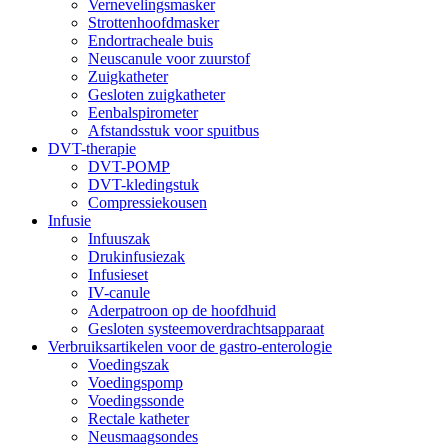
Vernevelingsmasker
Strottenhoofdmasker
Endortracheale buis
Neuscanule voor zuurstof
Zuigkatheter
Gesloten zuigkatheter
Eenbalspirometer
Afstandsstuk voor spuitbus
DVT-therapie
DVT-POMP
DVT-kledingstuk
Compressiekousen
Infusie
Infuuszak
Drukinfusiezak
Infusieset
IV-canule
Aderpatroon op de hoofdhuid
Gesloten systeemoverdrachtsapparaat
Verbruiksartikelen voor de gastro-enterologie
Voedingszak
Voedingspomp
Voedingssonde
Rectale katheter
Neusmaagsondes