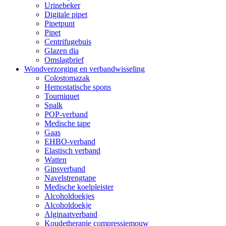
Urinebeker
Digitale pipet
Pipetpunt
Pipet
Centrifugebuis
Glazen dia
Omslagbrief
Wondverzorging en verbandwisseling
Colostomazak
Hemostatische spons
Tourniquet
Spalk
POP-verband
Medische tape
Gaas
EHBO-verband
Elastisch verband
Watten
Gipsverband
Navelstrengtape
Medische koelpleister
Alcoholdoekjes
Alcoholdoekje
Alginaatverband
Koudetherapie compressiemouw