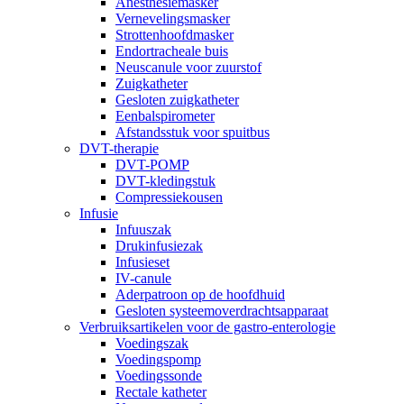
Anesthesiemasker
Vernevelingsmasker
Strottenhoofdmasker
Endortracheale buis
Neuscanule voor zuurstof
Zuigkatheter
Gesloten zuigkatheter
Eenbalspirometer
Afstandsstuk voor spuitbus
DVT-therapie
DVT-POMP
DVT-kledingstuk
Compressiekousen
Infusie
Infuuszak
Drukinfusiezak
Infusieset
IV-canule
Aderpatroon op de hoofdhuid
Gesloten systeemoverdrachtsapparaat
Verbruiksartikelen voor de gastro-enterologie
Voedingszak
Voedingspomp
Voedingssonde
Rectale katheter