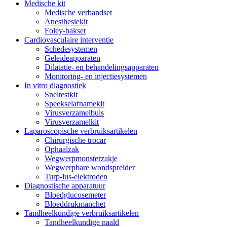
Medische kit
Medische verbandset
Anesthesiekit
Foley-bakset
Cardiovasculaire interventie
Schedesystemen
Geleideapparaten
Dilatatie- en behandelingsapparaten
Monitoring- en injectiesystemen
In vitro diagnostiek
Sneltestkit
Speekselafnamekit
Virusverzamelbuis
Virusverzamelkit
Laparoscopische verbruiksartikelen
Chirurgische trocar
Ophaalzak
Wegwerpmonsterzakje
Wegwerpbare wondspreider
Turp-lus-elektroden
Diagnostische apparatuur
Bloedglucosemeter
Bloeddrukmanchet
Tandheelkundige verbruiksartikelen
Tandheelkundige naald