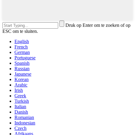
Druk op Enter om te zoeken of op
ESC om te sluiten.
English
French
German
Portuguese
Spanish
Russian
Japanese
Korean
Arabic
Irish
Greek
Turkish
Italian
Danish
Romanian
Indonesian
Czech
Afrikaans