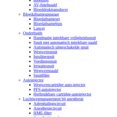
Bloedlijn
AV-fistelnaald
Bloeddruktransducer
Bloedafnameapparaat
Bloedafnameset
Bloedafnamebuis
Lancet
Onderhuids
Handmatig intrekbare veiligheidsspuit
Spuit met automatisch intrekbare naald
Automatisch uitgeschakelde spuit
Wegwerpspuit
Insulinespuit
Voedingsspuit
Irrigatiespuit
Wegwerpnaald
Spuitfilter
Autoinjector
Wegwerpcartridge auto-injector
PFS-autoinjector
Herbruikbare cartridge-autoinjector
Luchtwegmanagement bij anesthesie
Ademhalingscircuit
Anesthesiecircuit
HME-filter