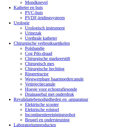
Mondknevel
Katheter en buis
PVC-buis
PVDF-leidingsysteem
Urologie
Urologisch instrument
Urinezak
Urethrale katheter
Chirurgische verbruiksartikelen
Polsbandje
Cog Pdo-draad
Chirurgische markeerstift
Chirurgisch mes
Chirurgische hechting
Ringretractor
Wegwerpbare baarmoedercanule
Vetinjectiecanule
Hoesje voor echografiesonde
Drainagebal met onderdruk
Revalidatiebenodigdheden en -apparatuur
Elektrische scooter
Elektrische rolstoel
Incontinentiereinigingsrobot
Beugel en ondersteuning
Laboratoriumproducten