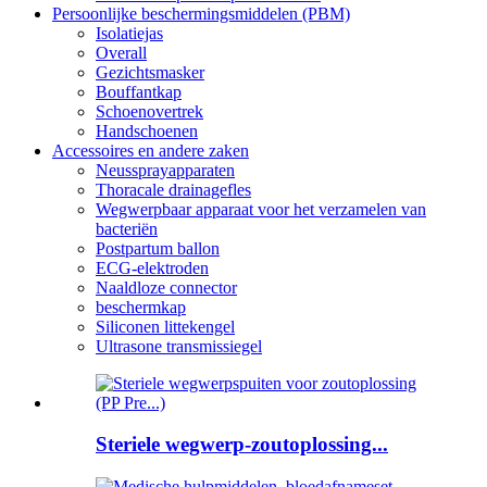
Persoonlijke beschermingsmiddelen (PBM)
Isolatiejas
Overall
Gezichtsmasker
Bouffantkap
Schoenovertrek
Handschoenen
Accessoires en andere zaken
Neussprayapparaten
Thoracale drainagefles
Wegwerpbaar apparaat voor het verzamelen van
bacteriën
Postpartum ballon
ECG-elektroden
Naaldloze connector
beschermkap
Siliconen littekengel
Ultrasone transmissiegel
Steriele wegwerp-zoutoplossing...