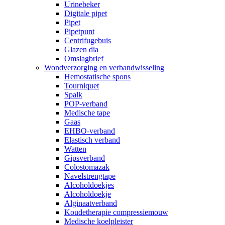
Urinebeker
Digitale pipet
Pipet
Pipetpunt
Centrifugebuis
Glazen dia
Omslagbrief
Wondverzorging en verbandwisseling
Hemostatische spons
Tourniquet
Spalk
POP-verband
Medische tape
Gaas
EHBO-verband
Elastisch verband
Watten
Gipsverband
Colostomazak
Navelstrengtape
Alcoholdoekjes
Alcoholdoekje
Alginaatverband
Koudetherapie compressiemouw
Medische koelpleister