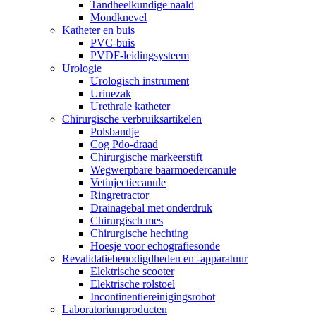
Tandheelkundige naald
Mondknevel
Katheter en buis
PVC-buis
PVDF-leidingsysteem
Urologie
Urologisch instrument
Urinezak
Urethrale katheter
Chirurgische verbruiksartikelen
Polsbandje
Cog Pdo-draad
Chirurgische markeerstift
Wegwerpbare baarmoedercanule
Vetinjectiecanule
Ringretractor
Drainagebal met onderdruk
Chirurgisch mes
Chirurgische hechting
Hoesje voor echografiesonde
Revalidatiebenodigdheden en -apparatuur
Elektrische scooter
Elektrische rolstoel
Incontinentiereinigingsrobot
Laboratoriumproducten