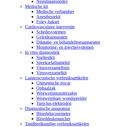
Neusmaagsondes
Medische kit
Medische verbandset
Anesthesiekit
Foley-bakset
Cardiovasculaire interventie
Schedesystemen
Geleideapparaten
Dilatatie- en behandelingsapparaten
Monitoring- en injectiesystemen
In vitro diagnostiek
Sneltestkit
Speekselafnamekit
Virusverzamelbuis
Virusverzamelkit
Laparoscopische verbruiksartikelen
Chirurgische trocar
Ophaalzak
Wegwerpmonsterzakje
Wegwerpbare wondspreider
Turp-lus-elektroden
Diagnostische apparatuur
Bloedglucosemeter
Bloeddrukmanchet
Tandheelkundige verbruiksartikelen