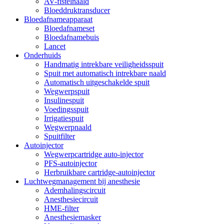
AV-fistelnaald
Bloeddruktransducer
Bloedafnameapparaat
Bloedafnameset
Bloedafnamebuis
Lancet
Onderhuids
Handmatig intrekbare veiligheidsspuit
Spuit met automatisch intrekbare naald
Automatisch uitgeschakelde spuit
Wegwerpspuit
Insulinespuit
Voedingsspuit
Irrigatiespuit
Wegwerpnaald
Spuitfilter
Autoinjector
Wegwerpcartridge auto-injector
PFS-autoinjector
Herbruikbare cartridge-autoinjector
Luchtwegmanagement bij anesthesie
Ademhalingscircuit
Anesthesiecircuit
HME-filter
Anesthesiemasker