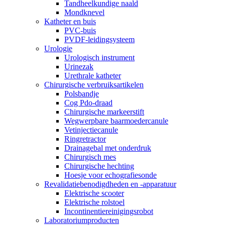
Tandheelkundige naald
Mondknevel
Katheter en buis
PVC-buis
PVDF-leidingsysteem
Urologie
Urologisch instrument
Urinezak
Urethrale katheter
Chirurgische verbruiksartikelen
Polsbandje
Cog Pdo-draad
Chirurgische markeerstift
Wegwerpbare baarmoedercanule
Vetinjectiecanule
Ringretractor
Drainagebal met onderdruk
Chirurgisch mes
Chirurgische hechting
Hoesje voor echografiesonde
Revalidatiebenodigdheden en -apparatuur
Elektrische scooter
Elektrische rolstoel
Incontinentiereinigingsrobot
Laboratoriumproducten