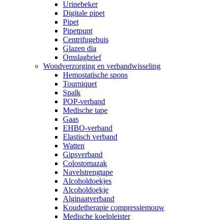
Urinebeker
Digitale pipet
Pipet
Pipetpunt
Centrifugebuis
Glazen dia
Omslagbrief
Wondverzorging en verbandwisseling
Hemostatische spons
Tourniquet
Spalk
POP-verband
Medische tape
Gaas
EHBO-verband
Elastisch verband
Watten
Gipsverband
Colostomazak
Navelstrengtape
Alcoholdoekjes
Alcoholdoekje
Alginaatverband
Koudetherapie compressiemouw
Medische koelpleister