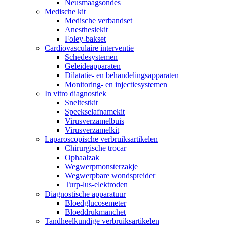
Neusmaagsondes
Medische kit
Medische verbandset
Anesthesiekit
Foley-bakset
Cardiovasculaire interventie
Schedesystemen
Geleideapparaten
Dilatatie- en behandelingsapparaten
Monitoring- en injectiesystemen
In vitro diagnostiek
Sneltestkit
Speekselafnamekit
Virusverzamelbuis
Virusverzamelkit
Laparoscopische verbruiksartikelen
Chirurgische trocar
Ophaalzak
Wegwerpmonsterzakje
Wegwerpbare wondspreider
Turp-lus-elektroden
Diagnostische apparatuur
Bloedglucosemeter
Bloeddrukmanchet
Tandheelkundige verbruiksartikelen