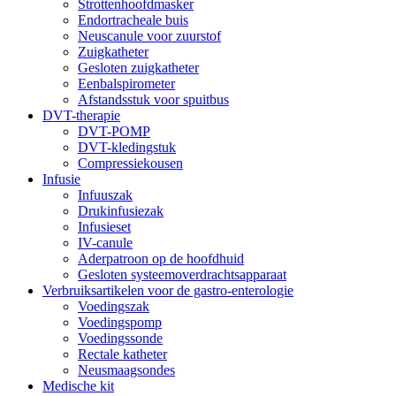
Strottenhoofdmasker
Endortracheale buis
Neuscanule voor zuurstof
Zuigkatheter
Gesloten zuigkatheter
Eenbalspirometer
Afstandsstuk voor spuitbus
DVT-therapie
DVT-POMP
DVT-kledingstuk
Compressiekousen
Infusie
Infuuszak
Drukinfusiezak
Infusieset
IV-canule
Aderpatroon op de hoofdhuid
Gesloten systeemoverdrachtsapparaat
Verbruiksartikelen voor de gastro-enterologie
Voedingszak
Voedingspomp
Voedingssonde
Rectale katheter
Neusmaagsondes
Medische kit