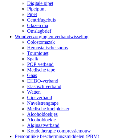
Digitale pipet
Pipetpunt
Pipet
Centrifugebuis
Glazen dia
Omslagbrief
Wondverzorging en verbandwisseling
Colostomazak
Hemostatische spons
Tourniquet
Spalk
POP-verband
Medische tape
Gaas
EHBO-verband
Elastisch verband
Watten
Gipsverband
Navelstrengtape
Medische koelpleister
Alcoholdoekjes
Alcoholdoekje
Alginaatverband
Koudetherapie compressiemouw
Persoonlijke beschermingsmiddelen (PBM)