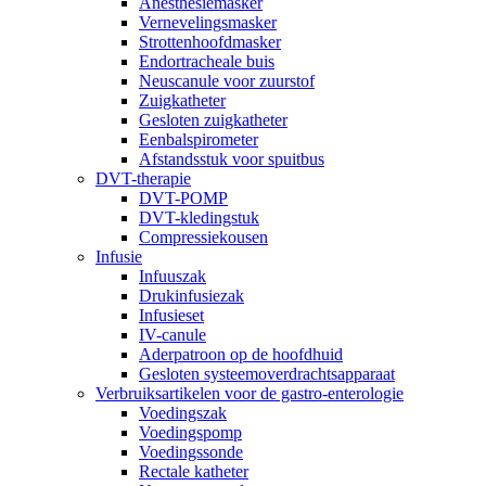
Anesthesiemasker
Vernevelingsmasker
Strottenhoofdmasker
Endortracheale buis
Neuscanule voor zuurstof
Zuigkatheter
Gesloten zuigkatheter
Eenbalspirometer
Afstandsstuk voor spuitbus
DVT-therapie
DVT-POMP
DVT-kledingstuk
Compressiekousen
Infusie
Infuuszak
Drukinfusiezak
Infusieset
IV-canule
Aderpatroon op de hoofdhuid
Gesloten systeemoverdrachtsapparaat
Verbruiksartikelen voor de gastro-enterologie
Voedingszak
Voedingspomp
Voedingssonde
Rectale katheter