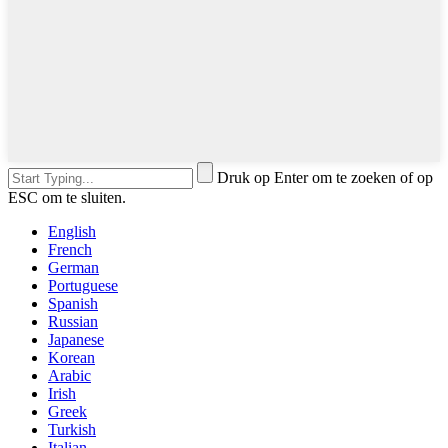
Druk op Enter om te zoeken of op
ESC om te sluiten.
English
French
German
Portuguese
Spanish
Russian
Japanese
Korean
Arabic
Irish
Greek
Turkish
Italian