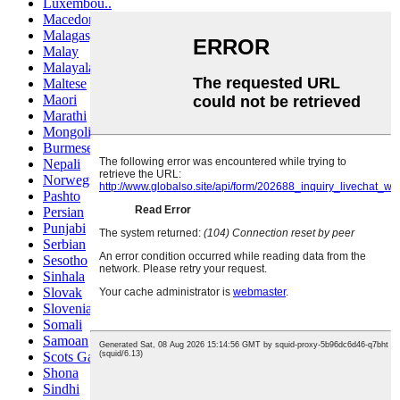
Luxembou..
Macedonian
Malagasy
Malay
Malayalam
Maltese
Maori
Marathi
Mongolian
Burmese
Nepali
Norwegian
Pashto
Persian
Punjabi
Serbian
Sesotho
Sinhala
Slovak
Slovenian
Somali
Samoan
Scots Gaelic
Shona
Sindhi