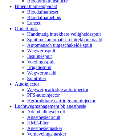
Bloeddruktransducer
Bloedafnameapparaat
Bloedafnameset
Bloedafnamebuis
Lancet
Onderhuids
Handmatig intrekbare veiligheidsspuit
Spuit met automatisch intrekbare naald
Automatisch uitgeschakelde spuit
Wegwerpspuit
Insulinespuit
Voedingsspuit
Irrigatiespuit
Wegwerpnaald
Spuitfilter
Autoinjector
Wegwerpcartridge auto-injector
PFS-autoinjector
Herbruikbare cartridge-autoinjector
Luchtwegmanagement bij anesthesie
Ademhalingscircuit
Anesthesiecircuit
HME-filter
Anesthesiemasker
Vernevelingsmasker