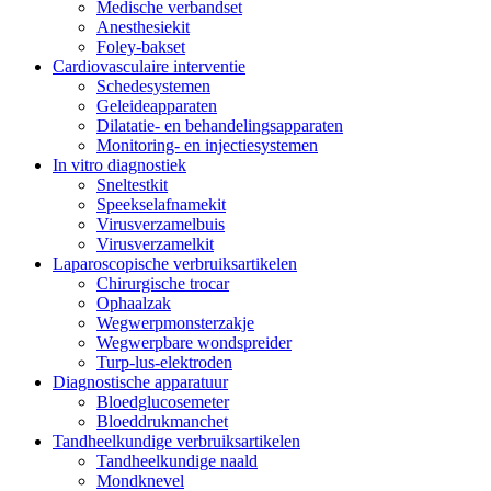
Medische verbandset
Anesthesiekit
Foley-bakset
Cardiovasculaire interventie
Schedesystemen
Geleideapparaten
Dilatatie- en behandelingsapparaten
Monitoring- en injectiesystemen
In vitro diagnostiek
Sneltestkit
Speekselafnamekit
Virusverzamelbuis
Virusverzamelkit
Laparoscopische verbruiksartikelen
Chirurgische trocar
Ophaalzak
Wegwerpmonsterzakje
Wegwerpbare wondspreider
Turp-lus-elektroden
Diagnostische apparatuur
Bloedglucosemeter
Bloeddrukmanchet
Tandheelkundige verbruiksartikelen
Tandheelkundige naald
Mondknevel