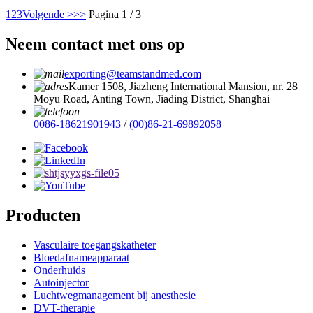
1
2
3
Volgende >
>>
Pagina 1 / 3
Neem contact met ons op
exporting@teamstandmed.com
Kamer 1508, Jiazheng International Mansion, nr. 28
Moyu Road, Anting Town, Jiading District, Shanghai
0086-18621901943
/
(00)86-21-69892058
Producten
Vasculaire toegangskatheter
Bloedafnameapparaat
Onderhuids
Autoinjector
Luchtwegmanagement bij anesthesie
DVT-therapie