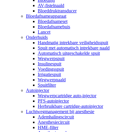
Bloedlijn
AV-fistelnaald
Bloeddruktransducer
Bloedafnameapparaat
Bloedafnameset
Bloedafnamebuis
Lancet
Onderhuids
Handmatig intrekbare veiligheidsspuit
Spuit met automatisch intrekbare naald
Automatisch uitgeschakelde spuit
Wegwerpspuit
Insulinespuit
Voedingsspuit
Irrigatiespuit
Wegwerpnaald
Spuitfilter
Autoinjector
Wegwerpcartridge auto-injector
PFS-autoinjector
Herbruikbare cartridge-autoinjector
Luchtwegmanagement bij anesthesie
Ademhalingscircuit
Anesthesiecircuit
HME-filter