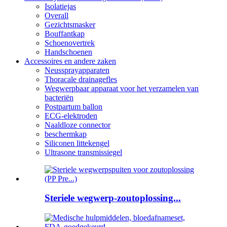
Isolatiejas
Overall
Gezichtsmasker
Bouffantkap
Schoenovertrek
Handschoenen
Accessoires en andere zaken
Neussprayapparaten
Thoracale drainagefles
Wegwerpbaar apparaat voor het verzamelen van
bacteriën
Postpartum ballon
ECG-elektroden
Naaldloze connector
beschermkap
Siliconen littekengel
Ultrasone transmissiegel
Steriele wegwerp-zoutoplossing...