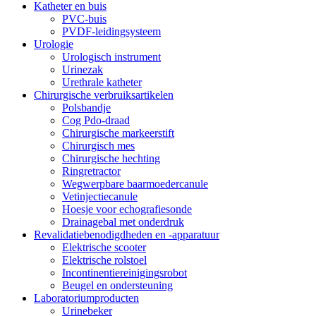
Katheter en buis
PVC-buis
PVDF-leidingsysteem
Urologie
Urologisch instrument
Urinezak
Urethrale katheter
Chirurgische verbruiksartikelen
Polsbandje
Cog Pdo-draad
Chirurgische markeerstift
Chirurgisch mes
Chirurgische hechting
Ringretractor
Wegwerpbare baarmoedercanule
Vetinjectiecanule
Hoesje voor echografiesonde
Drainagebal met onderdruk
Revalidatiebenodigdheden en -apparatuur
Elektrische scooter
Elektrische rolstoel
Incontinentiereinigingsrobot
Beugel en ondersteuning
Laboratoriumproducten
Urinebeker