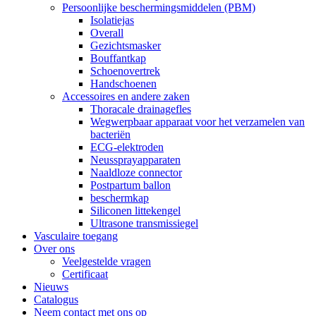
Persoonlijke beschermingsmiddelen (PBM)
Isolatiejas
Overall
Gezichtsmasker
Bouffantkap
Schoenovertrek
Handschoenen
Accessoires en andere zaken
Thoracale drainagefles
Wegwerpbaar apparaat voor het verzamelen van
bacteriën
ECG-elektroden
Neussprayapparaten
Naaldloze connector
Postpartum ballon
beschermkap
Siliconen littekengel
Ultrasone transmissiegel
Vasculaire toegang
Over ons
Veelgestelde vragen
Certificaat
Nieuws
Catalogus
Neem contact met ons op