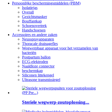
Persoonlijke beschermingsmiddelen (PBM)
Isolatiejas
Overall
Gezichtsmasker
Bouffantkap
Schoenovertrek
Handschoenen
Accessoires en andere zaken
Neussprayapparaten
Thoracale drainagefles
Wegwerpbaar apparaat voor het verzamelen van
bacteriën
Postpartum ballon
ECG-elektroden
Naaldloze connector
beschermkap
Siliconen littekengel
Ultrasone transmissiegel
Steriele wegwerp-zoutoplossing...