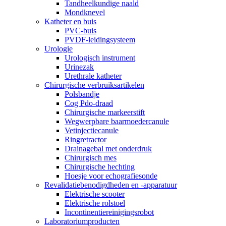
Tandheelkundige naald
Mondknevel
Katheter en buis
PVC-buis
PVDF-leidingsysteem
Urologie
Urologisch instrument
Urinezak
Urethrale katheter
Chirurgische verbruiksartikelen
Polsbandje
Cog Pdo-draad
Chirurgische markeerstift
Wegwerpbare baarmoedercanule
Vetinjectiecanule
Ringretractor
Drainagebal met onderdruk
Chirurgisch mes
Chirurgische hechting
Hoesje voor echografiesonde
Revalidatiebenodigdheden en -apparatuur
Elektrische scooter
Elektrische rolstoel
Incontinentiereinigingsrobot
Laboratoriumproducten