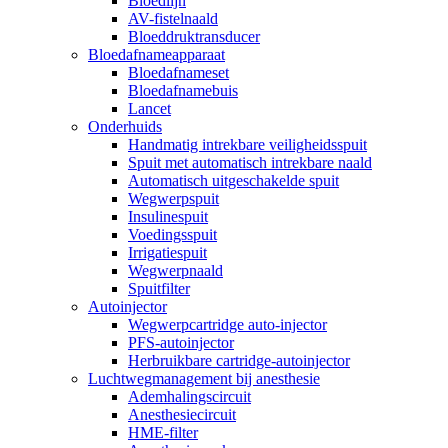
Bloedlijn
AV-fistelnaald
Bloeddruktransducer
Bloedafnameapparaat
Bloedafnameset
Bloedafnamebuis
Lancet
Onderhuids
Handmatig intrekbare veiligheidsspuit
Spuit met automatisch intrekbare naald
Automatisch uitgeschakelde spuit
Wegwerpspuit
Insulinespuit
Voedingsspuit
Irrigatiespuit
Wegwerpnaald
Spuitfilter
Autoinjector
Wegwerpcartridge auto-injector
PFS-autoinjector
Herbruikbare cartridge-autoinjector
Luchtwegmanagement bij anesthesie
Ademhalingscircuit
Anesthesiecircuit
HME-filter