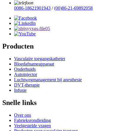
0086-18621901943
/
(00)86-21-69892058
Producten
Vasculaire toegangskatheter
Bloedafnameapparaat
Onderhuids
Autoinjector
Luchtwegmanagement bij anesthesie
DVT-therapie
Infusie
Snelle links
Over ons
Fabrieksrondleiding
Veelgestelde vragen
Producten voor vasculaire toegang