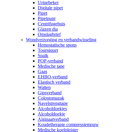
Urinebeker
Digitale pipet
Pipet
Pipetpunt
Centrifugebuis
Glazen dia
Omslagbrief
Wondverzorging en verbandwisseling
Hemostatische spons
Tourniquet
Spalk
POP-verband
Medische tape
Gaas
EHBO-verband
Elastisch verband
Watten
Gipsverband
Colostomazak
Navelstrengtape
Alcoholdoekjes
Alcoholdoekje
Alginaatverband
Koudetherapie compressiemouw
Medische koelpleister