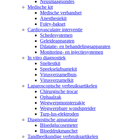
Neusmaagsondes
Medische kit
Medische verbandset
Anesthesiekit
Foley-bakset
Cardiovasculaire interventie
Schedesystemen
Geleideapparaten
Dilatatie- en behandelingsapparaten
Monitoring- en injectiesystemen
In vitro diagnostiek
Sneltestkit
Speekselafnamekit
Virusverzamelbuis
Virusverzamelkit
Laparoscopische verbruiksartikelen
Chirurgische trocar
Ophaalzak
Wegwerpmonsterzakje
Wegwerpbare wondspreider
Turp-lus-elektroden
Diagnostische apparatuur
Bloedglucosemeter
Bloeddrukmanchet
Tandheelkundige verbruiksartikelen