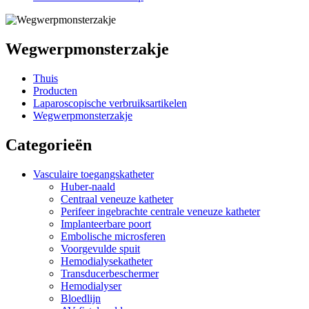
Wegwerpmonsterzakje
Thuis
Producten
Laparoscopische verbruiksartikelen
Wegwerpmonsterzakje
Categorieën
Vasculaire toegangskatheter
Huber-naald
Centraal veneuze katheter
Perifeer ingebrachte centrale veneuze katheter
Implanteerbare poort
Embolische microsferen
Voorgevulde spuit
Hemodialysekatheter
Transducerbeschermer
Hemodialyser
Bloedlijn