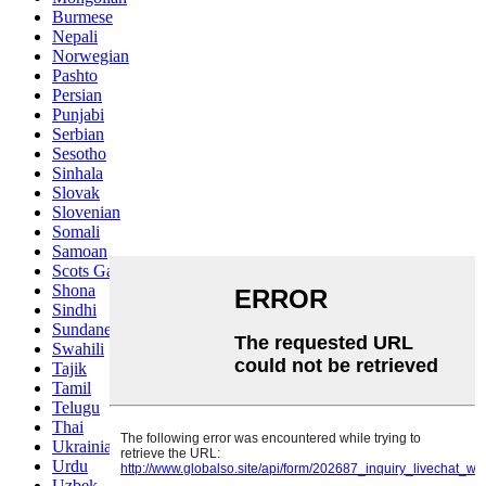
Burmese
Nepali
Norwegian
Pashto
Persian
Punjabi
Serbian
Sesotho
Sinhala
Slovak
Slovenian
Somali
Samoan
Scots Gaelic
Shona
Sindhi
Sundanese
Swahili
Tajik
Tamil
Telugu
Thai
Ukrainian
Urdu
Uzbek