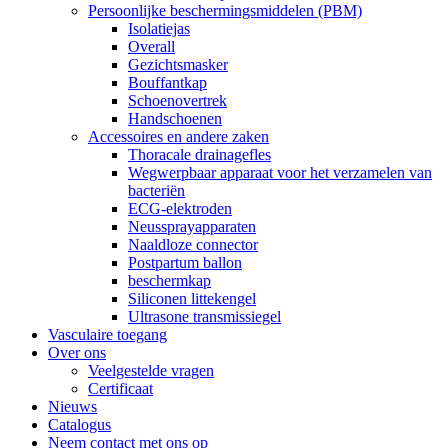
Persoonlijke beschermingsmiddelen (PBM)
Isolatiejas
Overall
Gezichtsmasker
Bouffantkap
Schoenovertrek
Handschoenen
Accessoires en andere zaken
Thoracale drainagefles
Wegwerpbaar apparaat voor het verzamelen van
bacteriën
ECG-elektroden
Neussprayapparaten
Naaldloze connector
Postpartum ballon
beschermkap
Siliconen littekengel
Ultrasone transmissiegel
Vasculaire toegang
Over ons
Veelgestelde vragen
Certificaat
Nieuws
Catalogus
Neem contact met ons op