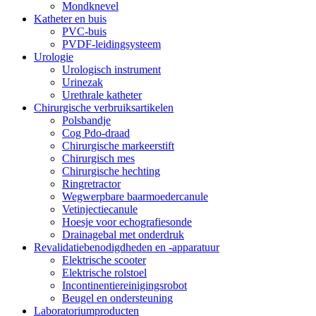
Mondknevel
Katheter en buis
PVC-buis
PVDF-leidingsysteem
Urologie
Urologisch instrument
Urinezak
Urethrale katheter
Chirurgische verbruiksartikelen
Polsbandje
Cog Pdo-draad
Chirurgische markeerstift
Chirurgisch mes
Chirurgische hechting
Ringretractor
Wegwerpbare baarmoedercanule
Vetinjectiecanule
Hoesje voor echografiesonde
Drainagebal met onderdruk
Revalidatiebenodigdheden en -apparatuur
Elektrische scooter
Elektrische rolstoel
Incontinentiereinigingsrobot
Beugel en ondersteuning
Laboratoriumproducten