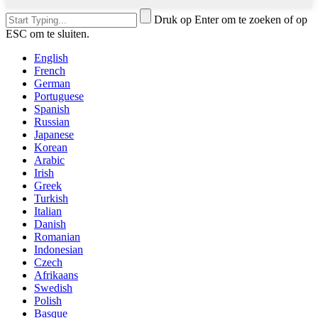
Druk op Enter om te zoeken of op
ESC om te sluiten.
English
French
German
Portuguese
Spanish
Russian
Japanese
Korean
Arabic
Irish
Greek
Turkish
Italian
Danish
Romanian
Indonesian
Czech
Afrikaans
Swedish
Polish
Basque