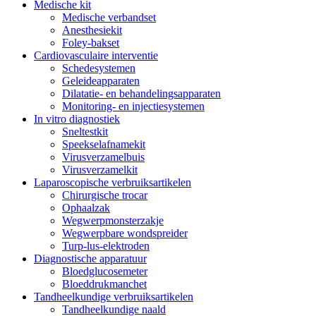
Medische kit
Medische verbandset
Anesthesiekit
Foley-bakset
Cardiovasculaire interventie
Schedesystemen
Geleideapparaten
Dilatatie- en behandelingsapparaten
Monitoring- en injectiesystemen
In vitro diagnostiek
Sneltestkit
Speekselafnamekit
Virusverzamelbuis
Virusverzamelkit
Laparoscopische verbruiksartikelen
Chirurgische trocar
Ophaalzak
Wegwerpmonsterzakje
Wegwerpbare wondspreider
Turp-lus-elektroden
Diagnostische apparatuur
Bloedglucosemeter
Bloeddrukmanchet
Tandheelkundige verbruiksartikelen
Tandheelkundige naald