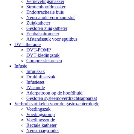
Vernevelingsmasker
Strottenhoofdmasker
Endortracheale buis
Neuscanule voor zuurstof
Zuigkatheter
Gesloten zuigkatheter
Eenbalspirometer
Afstandsstuk voor spuitbus
DVT-therapie
DVT-POMP
DVT-kledingstuk
Compressiekousen
Infusie
Infuuszak
Drukinfusiezak
Infusieset
IV-canule
Aderpatroon op de hoofdhuid
Gesloten systeemoverdrachtsapparaat
Verbruiksartikelen voor de gastro-enterologie
Voedingszak
Voedingspomp
Voedingssonde
Rectale katheter
Neusmaagsondes