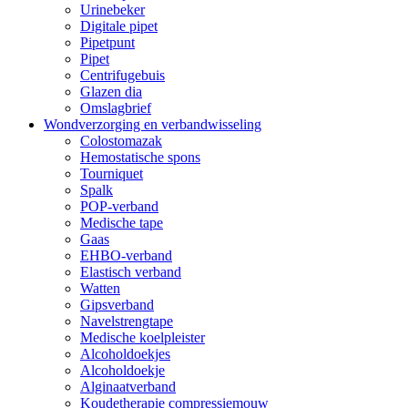
Urinebeker
Digitale pipet
Pipetpunt
Pipet
Centrifugebuis
Glazen dia
Omslagbrief
Wondverzorging en verbandwisseling
Colostomazak
Hemostatische spons
Tourniquet
Spalk
POP-verband
Medische tape
Gaas
EHBO-verband
Elastisch verband
Watten
Gipsverband
Navelstrengtape
Medische koelpleister
Alcoholdoekjes
Alcoholdoekje
Alginaatverband
Koudetherapie compressiemouw