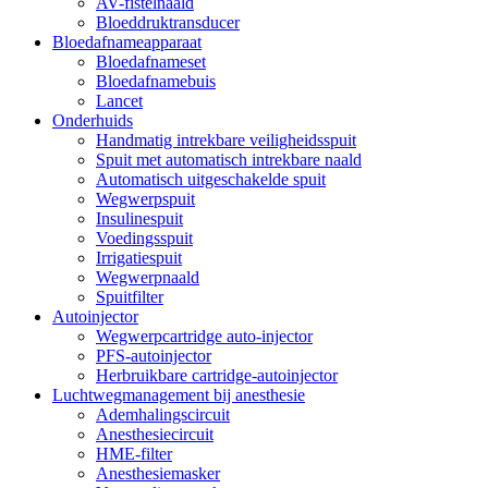
AV-fistelnaald
Bloeddruktransducer
Bloedafnameapparaat
Bloedafnameset
Bloedafnamebuis
Lancet
Onderhuids
Handmatig intrekbare veiligheidsspuit
Spuit met automatisch intrekbare naald
Automatisch uitgeschakelde spuit
Wegwerpspuit
Insulinespuit
Voedingsspuit
Irrigatiespuit
Wegwerpnaald
Spuitfilter
Autoinjector
Wegwerpcartridge auto-injector
PFS-autoinjector
Herbruikbare cartridge-autoinjector
Luchtwegmanagement bij anesthesie
Ademhalingscircuit
Anesthesiecircuit
HME-filter
Anesthesiemasker