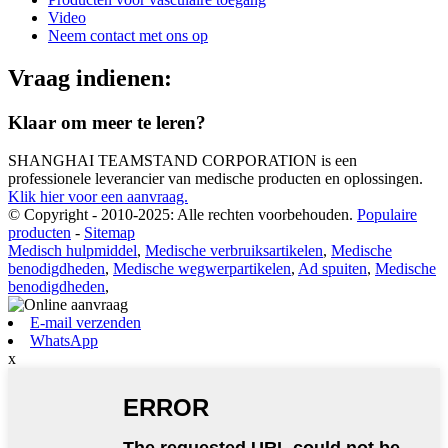
Video
Neem contact met ons op
Vraag indienen:
Klaar om meer te leren?
SHANGHAI TEAMSTAND CORPORATION is een
professionele leverancier van medische producten en oplossingen.
Klik hier voor een aanvraag.
© Copyright - 2010-2025: Alle rechten voorbehouden.
Populaire
producten
-
Sitemap
Medisch hulpmiddel
,
Medische verbruiksartikelen
,
Medische
benodigdheden
,
Medische wegwerpartikelen
,
Ad spuiten
,
Medische
benodigdheden
,
E-mail verzenden
WhatsApp
x