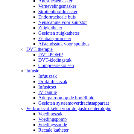
Anesthesiemasker
Vernevelingsmasker
Strottenhoofdmasker
Endortracheale buis
Neuscanule voor zuurstof
Zuigkatheter
Gesloten zuigkatheter
Eenbalspirometer
Afstandsstuk voor spuitbus
DVT-therapie
DVT-POMP
DVT-kledingstuk
Compressiekousen
Infusie
Infuuszak
Drukinfusiezak
Infusieset
IV-canule
Aderpatroon op de hoofdhuid
Gesloten systeemoverdrachtsapparaat
Verbruiksartikelen voor de gastro-enterologie
Voedingszak
Voedingspomp
Voedingssonde
Rectale katheter