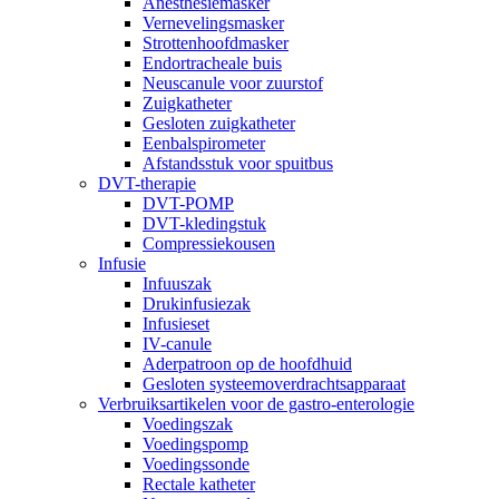
Anesthesiemasker
Vernevelingsmasker
Strottenhoofdmasker
Endortracheale buis
Neuscanule voor zuurstof
Zuigkatheter
Gesloten zuigkatheter
Eenbalspirometer
Afstandsstuk voor spuitbus
DVT-therapie
DVT-POMP
DVT-kledingstuk
Compressiekousen
Infusie
Infuuszak
Drukinfusiezak
Infusieset
IV-canule
Aderpatroon op de hoofdhuid
Gesloten systeemoverdrachtsapparaat
Verbruiksartikelen voor de gastro-enterologie
Voedingszak
Voedingspomp
Voedingssonde
Rectale katheter