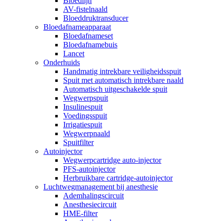
Bloedlijn
AV-fistelnaald
Bloeddruktransducer
Bloedafnameapparaat
Bloedafnameset
Bloedafnamebuis
Lancet
Onderhuids
Handmatig intrekbare veiligheidsspuit
Spuit met automatisch intrekbare naald
Automatisch uitgeschakelde spuit
Wegwerpspuit
Insulinespuit
Voedingsspuit
Irrigatiespuit
Wegwerpnaald
Spuitfilter
Autoinjector
Wegwerpcartridge auto-injector
PFS-autoinjector
Herbruikbare cartridge-autoinjector
Luchtwegmanagement bij anesthesie
Ademhalingscircuit
Anesthesiecircuit
HME-filter