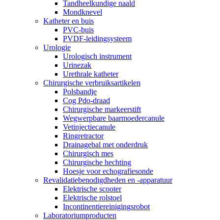
Tandheelkundige naald
Mondknevel
Katheter en buis
PVC-buis
PVDF-leidingsysteem
Urologie
Urologisch instrument
Urinezak
Urethrale katheter
Chirurgische verbruiksartikelen
Polsbandje
Cog Pdo-draad
Chirurgische markeerstift
Wegwerpbare baarmoedercanule
Vetinjectiecanule
Ringretractor
Drainagebal met onderdruk
Chirurgisch mes
Chirurgische hechting
Hoesje voor echografiesonde
Revalidatiebenodigdheden en -apparatuur
Elektrische scooter
Elektrische rolstoel
Incontinentiereinigingsrobot
Laboratoriumproducten