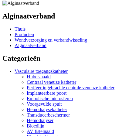
Alginaatverband
Thuis
Producten
Wondverzorging en verbandwisseling
Alginaatverband
Categorieën
Vasculaire toegangskatheter
Huber-naald
Centraal veneuze katheter
Perifeer ingebrachte centrale veneuze katheter
Implanteerbare poort
Embolische microsferen
Voorgevulde spuit
Hemodialysekatheter
Transducerbeschermer
Hemodialyser
Bloedlijn
AV-fistelnaald