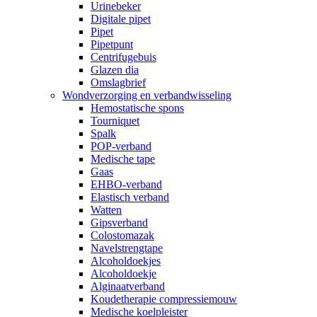
Urinebeker
Digitale pipet
Pipet
Pipetpunt
Centrifugebuis
Glazen dia
Omslagbrief
Wondverzorging en verbandwisseling
Hemostatische spons
Tourniquet
Spalk
POP-verband
Medische tape
Gaas
EHBO-verband
Elastisch verband
Watten
Gipsverband
Colostomazak
Navelstrengtape
Alcoholdoekjes
Alcoholdoekje
Alginaatverband
Koudetherapie compressiemouw
Medische koelpleister