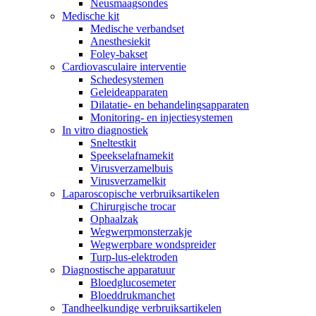
Neusmaagsondes
Medische kit
Medische verbandset
Anesthesiekit
Foley-bakset
Cardiovasculaire interventie
Schedesystemen
Geleideapparaten
Dilatatie- en behandelingsapparaten
Monitoring- en injectiesystemen
In vitro diagnostiek
Sneltestkit
Speekselafnamekit
Virusverzamelbuis
Virusverzamelkit
Laparoscopische verbruiksartikelen
Chirurgische trocar
Ophaalzak
Wegwerpmonsterzakje
Wegwerpbare wondspreider
Turp-lus-elektroden
Diagnostische apparatuur
Bloedglucosemeter
Bloeddrukmanchet
Tandheelkundige verbruiksartikelen