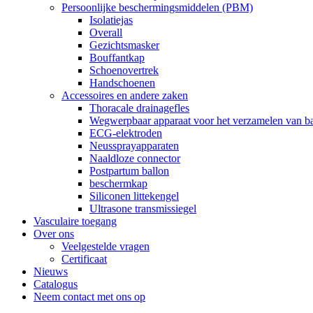
Persoonlijke beschermingsmiddelen (PBM)
Isolatiejas
Overall
Gezichtsmasker
Bouffantkap
Schoenovertrek
Handschoenen
Accessoires en andere zaken
Thoracale drainagefles
Wegwerpbaar apparaat voor het verzamelen van ba
ECG-elektroden
Neussprayapparaten
Naaldloze connector
Postpartum ballon
beschermkap
Siliconen littekengel
Ultrasone transmissiegel
Vasculaire toegang
Over ons
Veelgestelde vragen
Certificaat
Nieuws
Catalogus
Neem contact met ons op