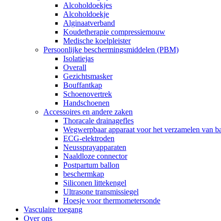
Alcoholdoekjes
Alcoholdoekje
Alginaatverband
Koudetherapie compressiemouw
Medische koelpleister
Persoonlijke beschermingsmiddelen (PBM)
Isolatiejas
Overall
Gezichtsmasker
Bouffantkap
Schoenovertrek
Handschoenen
Accessoires en andere zaken
Thoracale drainagefles
Wegwerpbaar apparaat voor het verzamelen van ba
ECG-elektroden
Neussprayapparaten
Naaldloze connector
Postpartum ballon
beschermkap
Siliconen littekengel
Ultrasone transmissiegel
Hoesje voor thermometersonde
Vasculaire toegang
Over ons