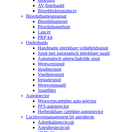
Bloedlijn
AV-fistelnaald
Bloeddruktransducer
Bloedafnameapparaat
Bloedafnameset
Bloedafnamebuis
Lancet
PRP-kit
Onderhuids
Handmatig intrekbare veiligheidsspuit
Spuit met automatisch intrekbare naald
Automatisch uitgeschakelde spuit
Wegwerpspuit
Insulinespuit
Voedingsspuit
Irrigatiespuit
Wegwerpnaald
Spuitfilter
Autoinjector
Wegwerpcartridge auto-injector
PFS-autoinjector
Herbruikbare cartridge-autoinjector
Luchtwegmanagement bij anesthesie
Ademhalingscircuit
Anesthesiecircuit