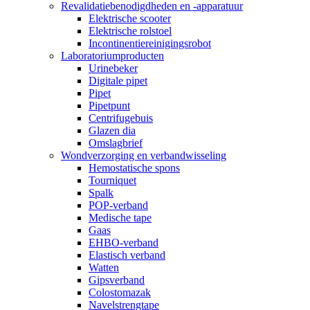
Revalidatiebenodigdheden en -apparatuur
Elektrische scooter
Elektrische rolstoel
Incontinentiereinigingsrobot
Laboratoriumproducten
Urinebeker
Digitale pipet
Pipet
Pipetpunt
Centrifugebuis
Glazen dia
Omslagbrief
Wondverzorging en verbandwisseling
Hemostatische spons
Tourniquet
Spalk
POP-verband
Medische tape
Gaas
EHBO-verband
Elastisch verband
Watten
Gipsverband
Colostomazak
Navelstrengtape