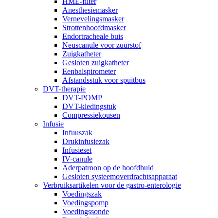
HME-filter
Anesthesiemasker
Vernevelingsmasker
Strottenhoofdmasker
Endortracheale buis
Neuscanule voor zuurstof
Zuigkatheter
Gesloten zuigkatheter
Eenbalspirometer
Afstandsstuk voor spuitbus
DVT-therapie
DVT-POMP
DVT-kledingstuk
Compressiekousen
Infusie
Infuuszak
Drukinfusiezak
Infusieset
IV-canule
Aderpatroon op de hoofdhuid
Gesloten systeemoverdrachtsapparaat
Verbruiksartikelen voor de gastro-enterologie
Voedingszak
Voedingspomp
Voedingssonde