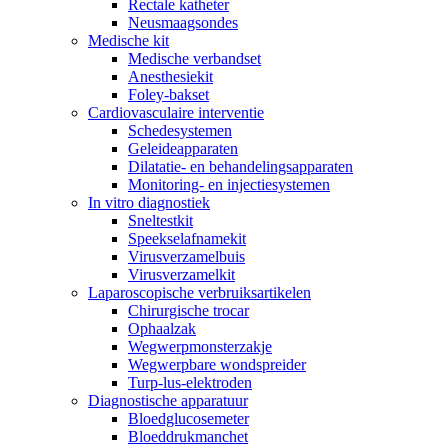
Rectale katheter
Neusmaagsondes
Medische kit
Medische verbandset
Anesthesiekit
Foley-bakset
Cardiovasculaire interventie
Schedesystemen
Geleideapparaten
Dilatatie- en behandelingsapparaten
Monitoring- en injectiesystemen
In vitro diagnostiek
Sneltestkit
Speekselafnamekit
Virusverzamelbuis
Virusverzamelkit
Laparoscopische verbruiksartikelen
Chirurgische trocar
Ophaalzak
Wegwerpmonsterzakje
Wegwerpbare wondspreider
Turp-lus-elektroden
Diagnostische apparatuur
Bloedglucosemeter
Bloeddrukmanchet