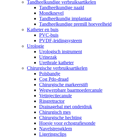
Tandheelkundige verbruiksartikelen
Tandheelkundige naald
Mondknevel
Tandheelkundig implantaat
Tandheelkundige premill hoeveelheid
Katheter en buis
PVC-buis
PVDF-leidingsysteem
Urologie
Urologisch instrument
Urinezak
Urethrale katheter
Chirurgische verbruiksartikelen
Polsbandje
Cog Pdo-draad
Chirurgische markeerstift
Wegwerpbare baarmoedercanule
Vetinjectiecanule
Ringretractor
Drainagebal met onderdruk
Chirurgisch mes
Chirurgische hechting
Hoesje voor echografiesonde
Navelstrengklem
Ligeringsclips