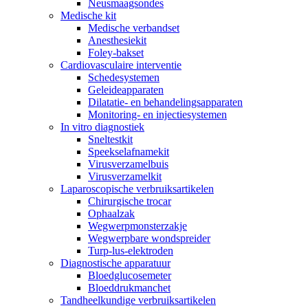
Neusmaagsondes
Medische kit
Medische verbandset
Anesthesiekit
Foley-bakset
Cardiovasculaire interventie
Schedesystemen
Geleideapparaten
Dilatatie- en behandelingsapparaten
Monitoring- en injectiesystemen
In vitro diagnostiek
Sneltestkit
Speekselafnamekit
Virusverzamelbuis
Virusverzamelkit
Laparoscopische verbruiksartikelen
Chirurgische trocar
Ophaalzak
Wegwerpmonsterzakje
Wegwerpbare wondspreider
Turp-lus-elektroden
Diagnostische apparatuur
Bloedglucosemeter
Bloeddrukmanchet
Tandheelkundige verbruiksartikelen