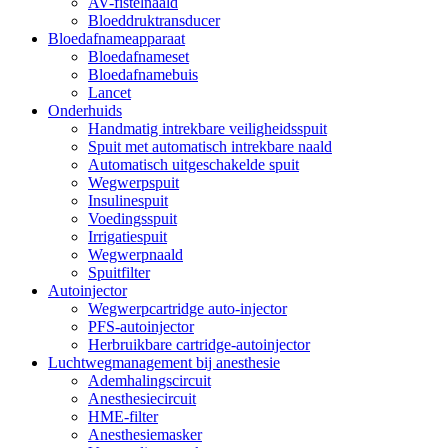
AV-fistelnaald
Bloeddruktransducer
Bloedafnameapparaat
Bloedafnameset
Bloedafnamebuis
Lancet
Onderhuids
Handmatig intrekbare veiligheidsspuit
Spuit met automatisch intrekbare naald
Automatisch uitgeschakelde spuit
Wegwerpspuit
Insulinespuit
Voedingsspuit
Irrigatiespuit
Wegwerpnaald
Spuitfilter
Autoinjector
Wegwerpcartridge auto-injector
PFS-autoinjector
Herbruikbare cartridge-autoinjector
Luchtwegmanagement bij anesthesie
Ademhalingscircuit
Anesthesiecircuit
HME-filter
Anesthesiemasker