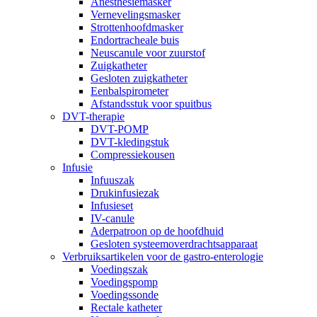
Anesthesiemasker
Vernevelingsmasker
Strottenhoofdmasker
Endortracheale buis
Neuscanule voor zuurstof
Zuigkatheter
Gesloten zuigkatheter
Eenbalspirometer
Afstandsstuk voor spuitbus
DVT-therapie
DVT-POMP
DVT-kledingstuk
Compressiekousen
Infusie
Infuuszak
Drukinfusiezak
Infusieset
IV-canule
Aderpatroon op de hoofdhuid
Gesloten systeemoverdrachtsapparaat
Verbruiksartikelen voor de gastro-enterologie
Voedingszak
Voedingspomp
Voedingssonde
Rectale katheter