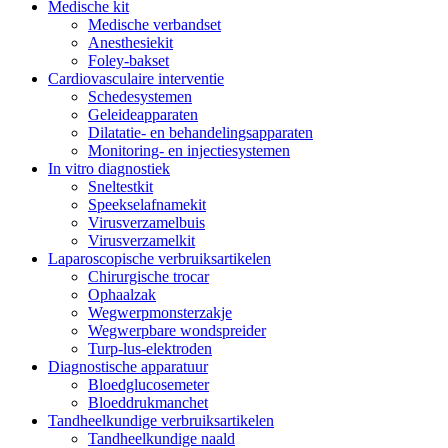
Medische kit
Medische verbandset
Anesthesiekit
Foley-bakset
Cardiovasculaire interventie
Schedesystemen
Geleideapparaten
Dilatatie- en behandelingsapparaten
Monitoring- en injectiesystemen
In vitro diagnostiek
Sneltestkit
Speekselafnamekit
Virusverzamelbuis
Virusverzamelkit
Laparoscopische verbruiksartikelen
Chirurgische trocar
Ophaalzak
Wegwerpmonsterzakje
Wegwerpbare wondspreider
Turp-lus-elektroden
Diagnostische apparatuur
Bloedglucosemeter
Bloeddrukmanchet
Tandheelkundige verbruiksartikelen
Tandheelkundige naald