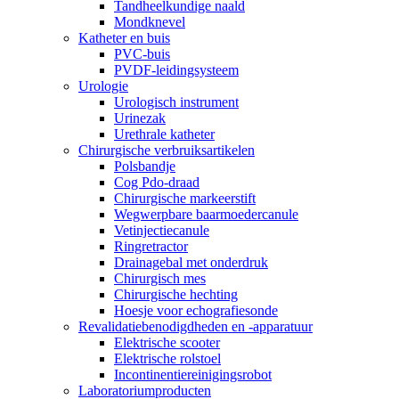
Tandheelkundige naald
Mondknevel
Katheter en buis
PVC-buis
PVDF-leidingsysteem
Urologie
Urologisch instrument
Urinezak
Urethrale katheter
Chirurgische verbruiksartikelen
Polsbandje
Cog Pdo-draad
Chirurgische markeerstift
Wegwerpbare baarmoedercanule
Vetinjectiecanule
Ringretractor
Drainagebal met onderdruk
Chirurgisch mes
Chirurgische hechting
Hoesje voor echografiesonde
Revalidatiebenodigdheden en -apparatuur
Elektrische scooter
Elektrische rolstoel
Incontinentiereinigingsrobot
Laboratoriumproducten