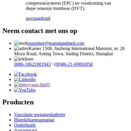
compressiesysteem (EPC) ter voorkoming van
diepe veneuze trombose (DVT).
navraag
detail
Neem contact met ons op
exporting@teamstandmed.com
Kamer 1508, Jiazheng International Mansion, nr. 28
Moyu Road, Anting Town, Jiading District, Shanghai
0086-18621901943
/
(00)86-21-69892058
Producten
Vasculaire toegangskatheter
Bloedafnameapparaat
Onderhuids
Autoinjector