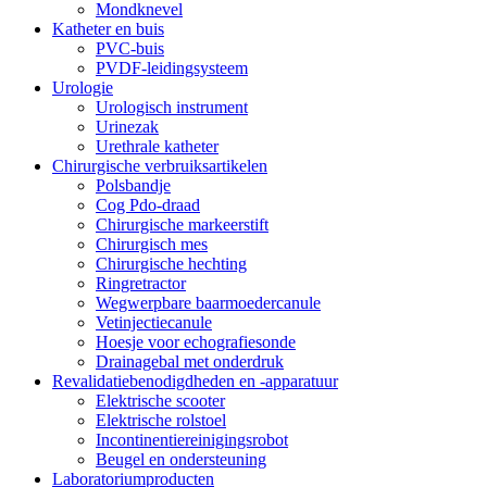
Mondknevel
Katheter en buis
PVC-buis
PVDF-leidingsysteem
Urologie
Urologisch instrument
Urinezak
Urethrale katheter
Chirurgische verbruiksartikelen
Polsbandje
Cog Pdo-draad
Chirurgische markeerstift
Chirurgisch mes
Chirurgische hechting
Ringretractor
Wegwerpbare baarmoedercanule
Vetinjectiecanule
Hoesje voor echografiesonde
Drainagebal met onderdruk
Revalidatiebenodigdheden en -apparatuur
Elektrische scooter
Elektrische rolstoel
Incontinentiereinigingsrobot
Beugel en ondersteuning
Laboratoriumproducten