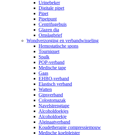
Urinebeker
Digitale pipet
Pipet
Pipetpunt
Centrifugebuis
Glazen dia
Omslagbrief
Wondverzorging en verbandwisseling
Hemostatische spons
Tourniquet
Spalk
POP-verband
Medische tape
Gaas
EHBO-verband
Elastisch verband
Watten
Gipsverband
Colostomazak
Navelstrengtape
Alcoholdoekjes
Alcoholdoekje
Alginaatverband
Koudetherapie compressiemouw
Medische koelpleister