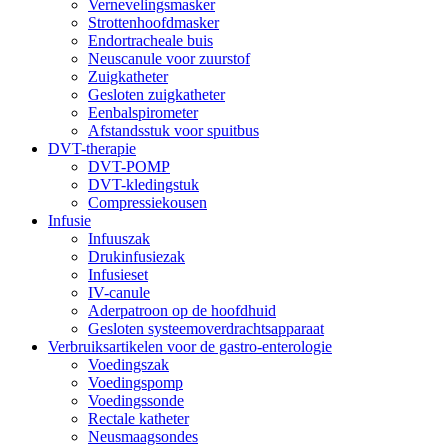
Vernevelingsmasker
Strottenhoofdmasker
Endortracheale buis
Neuscanule voor zuurstof
Zuigkatheter
Gesloten zuigkatheter
Eenbalspirometer
Afstandsstuk voor spuitbus
DVT-therapie
DVT-POMP
DVT-kledingstuk
Compressiekousen
Infusie
Infuuszak
Drukinfusiezak
Infusieset
IV-canule
Aderpatroon op de hoofdhuid
Gesloten systeemoverdrachtsapparaat
Verbruiksartikelen voor de gastro-enterologie
Voedingszak
Voedingspomp
Voedingssonde
Rectale katheter
Neusmaagsondes