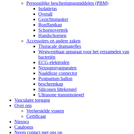
Persoonlijke beschermingsmiddelen (PBM)
Isolatiejas
Overall
Gezichtsmasker
Bouffantkap
Schoenovertrek
Handschoenen
Accessoires en andere zaken
Thoracale drainagefles
Wegwerpbaar apparaat voor het verzamelen van
bacteriën
ECG-elektroden
Neussprayapparaten
Naaldloze connector
Postpartum ballon
beschermkap
Siliconen littekengel
Ultrasone transmissiegel
Vasculaire toegang
Over ons
Veelgestelde vragen
Certificaat
Nieuws
Catalogus
Neem contact met ons op