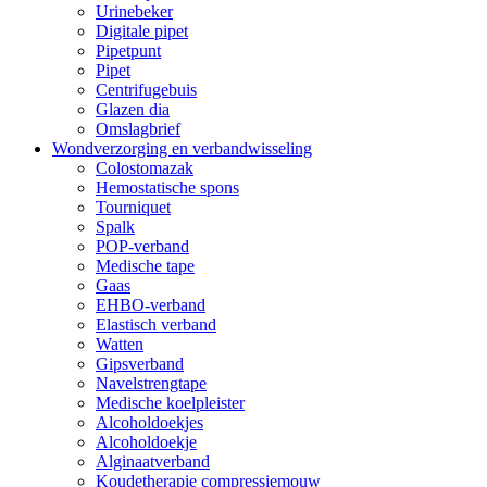
Urinebeker
Digitale pipet
Pipetpunt
Pipet
Centrifugebuis
Glazen dia
Omslagbrief
Wondverzorging en verbandwisseling
Colostomazak
Hemostatische spons
Tourniquet
Spalk
POP-verband
Medische tape
Gaas
EHBO-verband
Elastisch verband
Watten
Gipsverband
Navelstrengtape
Medische koelpleister
Alcoholdoekjes
Alcoholdoekje
Alginaatverband
Koudetherapie compressiemouw