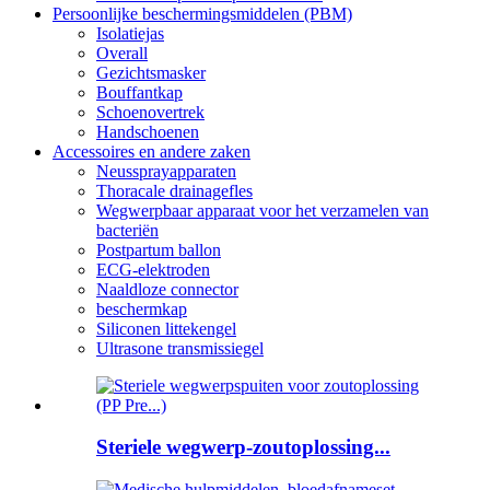
Persoonlijke beschermingsmiddelen (PBM)
Isolatiejas
Overall
Gezichtsmasker
Bouffantkap
Schoenovertrek
Handschoenen
Accessoires en andere zaken
Neussprayapparaten
Thoracale drainagefles
Wegwerpbaar apparaat voor het verzamelen van
bacteriën
Postpartum ballon
ECG-elektroden
Naaldloze connector
beschermkap
Siliconen littekengel
Ultrasone transmissiegel
Steriele wegwerp-zoutoplossing...