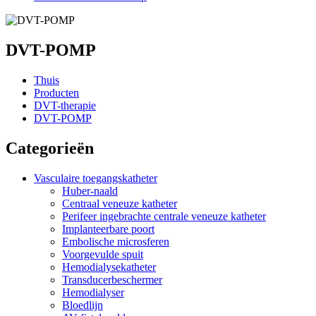
DVT-POMP
Thuis
Producten
DVT-therapie
DVT-POMP
Categorieën
Vasculaire toegangskatheter
Huber-naald
Centraal veneuze katheter
Perifeer ingebrachte centrale veneuze katheter
Implanteerbare poort
Embolische microsferen
Voorgevulde spuit
Hemodialysekatheter
Transducerbeschermer
Hemodialyser
Bloedlijn