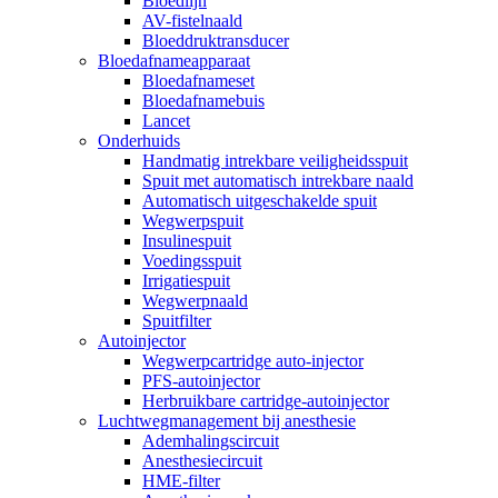
Bloedlijn
AV-fistelnaald
Bloeddruktransducer
Bloedafnameapparaat
Bloedafnameset
Bloedafnamebuis
Lancet
Onderhuids
Handmatig intrekbare veiligheidsspuit
Spuit met automatisch intrekbare naald
Automatisch uitgeschakelde spuit
Wegwerpspuit
Insulinespuit
Voedingsspuit
Irrigatiespuit
Wegwerpnaald
Spuitfilter
Autoinjector
Wegwerpcartridge auto-injector
PFS-autoinjector
Herbruikbare cartridge-autoinjector
Luchtwegmanagement bij anesthesie
Ademhalingscircuit
Anesthesiecircuit
HME-filter