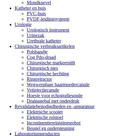
Mondknevel
Katheter en buis
PVC-buis
PVDF-leidingsysteem
Urologie
Urologisch instrument
Urinezak
Urethrale katheter
Chirurgische verbruiksartikelen
Polsbandje
Cog Pdo-draad
Chirurgische markeerstift
Chirurgisch mes
Chirurgische hechting
Ringretractor
Wegwerpbare baarmoedercanule
Vetinjectiecanule
Hoesje voor echografiesonde
Drainagebal met onderdruk
Revalidatiebenodigdheden en -apparatuur
Elektrische scooter
Elektrische rolstoel
Incontinentiereinigingsrobot
Beugel en ondersteuning
Laboratoriumproducten