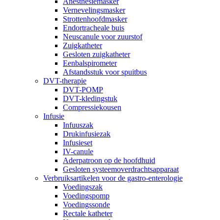
Anesthesiemasker
Vernevelingsmasker
Strottenhoofdmasker
Endortracheale buis
Neuscanule voor zuurstof
Zuigkatheter
Gesloten zuigkatheter
Eenbalspirometer
Afstandsstuk voor spuitbus
DVT-therapie
DVT-POMP
DVT-kledingstuk
Compressiekousen
Infusie
Infuuszak
Drukinfusiezak
Infusieset
IV-canule
Aderpatroon op de hoofdhuid
Gesloten systeemoverdrachtsapparaat
Verbruiksartikelen voor de gastro-enterologie
Voedingszak
Voedingspomp
Voedingssonde
Rectale katheter