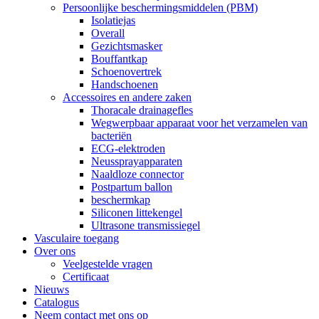
Persoonlijke beschermingsmiddelen (PBM)
Isolatiejas
Overall
Gezichtsmasker
Bouffantkap
Schoenovertrek
Handschoenen
Accessoires en andere zaken
Thoracale drainagefles
Wegwerpbaar apparaat voor het verzamelen van
bacteriën
ECG-elektroden
Neussprayapparaten
Naaldloze connector
Postpartum ballon
beschermkap
Siliconen littekengel
Ultrasone transmissiegel
Vasculaire toegang
Over ons
Veelgestelde vragen
Certificaat
Nieuws
Catalogus
Neem contact met ons op