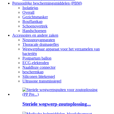
Persoonlijke beschermingsmiddelen (PBM)
Isolatiejas
Overall
Gezichtsmasker
Bouffantkap
Schoenovertrek
Handschoenen
Accessoires en andere zaken
Neussprayapparaten
Thoracale drainagefles
Wegwerpbaar apparaat voor het verzamelen van
bacteriën
Postpartum ballon
ECG-elektroden
Naaldloze connector
beschermkap
Siliconen littekengel
Ultrasone transmissiegel
Steriele wegwerp-zoutoplossing...