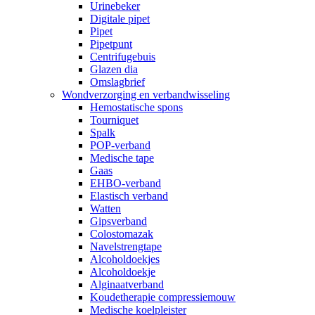
Urinebeker
Digitale pipet
Pipet
Pipetpunt
Centrifugebuis
Glazen dia
Omslagbrief
Wondverzorging en verbandwisseling
Hemostatische spons
Tourniquet
Spalk
POP-verband
Medische tape
Gaas
EHBO-verband
Elastisch verband
Watten
Gipsverband
Colostomazak
Navelstrengtape
Alcoholdoekjes
Alcoholdoekje
Alginaatverband
Koudetherapie compressiemouw
Medische koelpleister