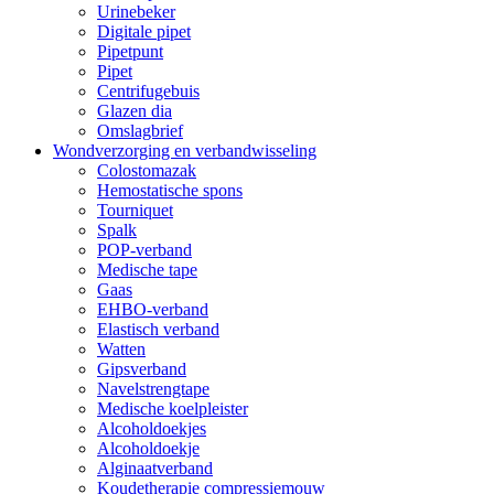
Urinebeker
Digitale pipet
Pipetpunt
Pipet
Centrifugebuis
Glazen dia
Omslagbrief
Wondverzorging en verbandwisseling
Colostomazak
Hemostatische spons
Tourniquet
Spalk
POP-verband
Medische tape
Gaas
EHBO-verband
Elastisch verband
Watten
Gipsverband
Navelstrengtape
Medische koelpleister
Alcoholdoekjes
Alcoholdoekje
Alginaatverband
Koudetherapie compressiemouw