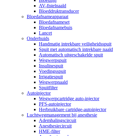
Bloedlijn
AV-fistelnaald
Bloeddruktransducer
Bloedafnameapparaat
Bloedafnameset
Bloedafnamebuis
Lancet
Onderhuids
Handmatig intrekbare veiligheidsspuit
Spuit met automatisch intrekbare naald
Automatisch uitgeschakelde spuit
Wegwerpspuit
Insulinespuit
Voedingsspuit
Irrigatiespuit
Wegwerpnaald
Spuitfilter
Autoinjector
Wegwerpcartridge auto-injector
PFS-autoinjector
Herbruikbare cartridge-autoinjector
Luchtwegmanagement bij anesthesie
Ademhalingscircuit
Anesthesiecircuit
HME-filter