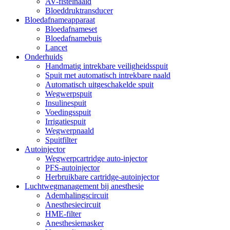
AV-fistelnaald
Bloeddruktransducer
Bloedafnameapparaat
Bloedafnameset
Bloedafnamebuis
Lancet
Onderhuids
Handmatig intrekbare veiligheidsspuit
Spuit met automatisch intrekbare naald
Automatisch uitgeschakelde spuit
Wegwerpspuit
Insulinespuit
Voedingsspuit
Irrigatiespuit
Wegwerpnaald
Spuitfilter
Autoinjector
Wegwerpcartridge auto-injector
PFS-autoinjector
Herbruikbare cartridge-autoinjector
Luchtwegmanagement bij anesthesie
Ademhalingscircuit
Anesthesiecircuit
HME-filter
Anesthesiemasker