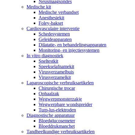
Neusmaagsondes
Medische kit
Medische verbandset
Anesthesiekit
Foley-bakset
Cardiovasculaire interventie
Schedesystemen
Geleideapparaten
Dilatatie- en behandelingsapparaten
Monitoring- en injectiesystemen
In vitro diagnostiek
Sneltestkit
Speekselafnamekit
Virusverzamelbuis
Virusverzamelkit
Laparoscopische verbruiksartikelen
Chirurgische trocar
Ophaalzak
Wegwerpmonsterzakje
Wegwerpbare wondspreider
Turp-lus-elektroden
Diagnostische apparatuur
Bloedglucosemeter
Bloeddrukmanchet
Tandheelkundige verbruiksartikelen