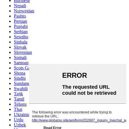
Burmese
Nepali
Norwegian
Pashto
Persian
Punjabi
Serbian
Sesotho
Sinhala
Slovak
Slovenian
Somali
Samoan
Scots Gaelic
Shona
Sindhi
Sundanese
Swahili
Tajik
Tamil
Telugu
Thai
Ukrainian
Urdu
Uzbek