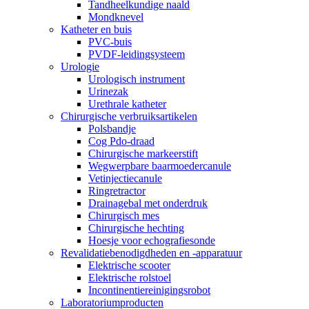
Tandheelkundige naald
Mondknevel
Katheter en buis
PVC-buis
PVDF-leidingsysteem
Urologie
Urologisch instrument
Urinezak
Urethrale katheter
Chirurgische verbruiksartikelen
Polsbandje
Cog Pdo-draad
Chirurgische markeerstift
Wegwerpbare baarmoedercanule
Vetinjectiecanule
Ringretractor
Drainagebal met onderdruk
Chirurgisch mes
Chirurgische hechting
Hoesje voor echografiesonde
Revalidatiebenodigdheden en -apparatuur
Elektrische scooter
Elektrische rolstoel
Incontinentiereinigingsrobot
Laboratoriumproducten