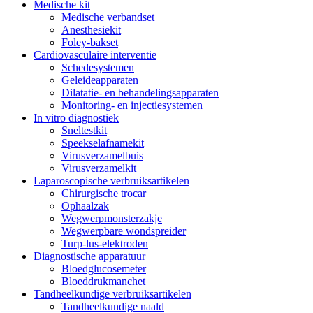
Medische kit
Medische verbandset
Anesthesiekit
Foley-bakset
Cardiovasculaire interventie
Schedesystemen
Geleideapparaten
Dilatatie- en behandelingsapparaten
Monitoring- en injectiesystemen
In vitro diagnostiek
Sneltestkit
Speekselafnamekit
Virusverzamelbuis
Virusverzamelkit
Laparoscopische verbruiksartikelen
Chirurgische trocar
Ophaalzak
Wegwerpmonsterzakje
Wegwerpbare wondspreider
Turp-lus-elektroden
Diagnostische apparatuur
Bloedglucosemeter
Bloeddrukmanchet
Tandheelkundige verbruiksartikelen
Tandheelkundige naald