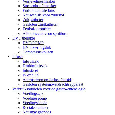
Vernevelingsmasker
Strottenhoofdmasker
Endortracheale buis
Neuscanule voor zuurstof
Zuigkatheter
Gesloten zuigkatheter
Eenbalspirometer
Afstandsstuk voor spuitbus
DVT-therapie
DVT-POMP
DVT-kledingstuk
Compressiekousen
Infusie
Infuuszak
Drukinfusiezak
Infusieset
IV-canule
Aderpatroon op de hoofdhuid
Gesloten systeemoverdrachtsapparaat
Verbruiksartikelen voor de gastro-enterologie
Voedingszak
Voedingspomp
Voedingssonde
Rectale katheter
Neusmaagsondes