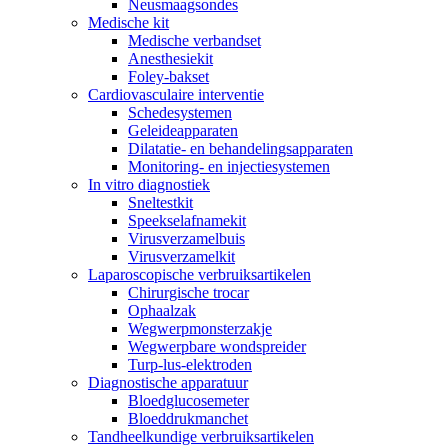
Neusmaagsondes
Medische kit
Medische verbandset
Anesthesiekit
Foley-bakset
Cardiovasculaire interventie
Schedesystemen
Geleideapparaten
Dilatatie- en behandelingsapparaten
Monitoring- en injectiesystemen
In vitro diagnostiek
Sneltestkit
Speekselafnamekit
Virusverzamelbuis
Virusverzamelkit
Laparoscopische verbruiksartikelen
Chirurgische trocar
Ophaalzak
Wegwerpmonsterzakje
Wegwerpbare wondspreider
Turp-lus-elektroden
Diagnostische apparatuur
Bloedglucosemeter
Bloeddrukmanchet
Tandheelkundige verbruiksartikelen