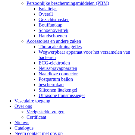
Persoonlijke beschermingsmiddelen (PBM)
Isolatiejas
Overall
Gezichtsmasker
Bouffantkap
Schoenovertrek
Handschoenen
Accessoires en andere zaken
Thoracale drainagefles
Wegwerpbaar apparaat voor het verzamelen van
bacteriën
ECG-elektroden
Neussprayapparaten
Naaldloze connector
Postpartum ballon
beschermkap
Siliconen littekengel
Ultrasone transmissiegel
Vasculaire toegang
Over ons
Veelgestelde vragen
Certificaat
Nieuws
Catalogus
Neem contact met ons op