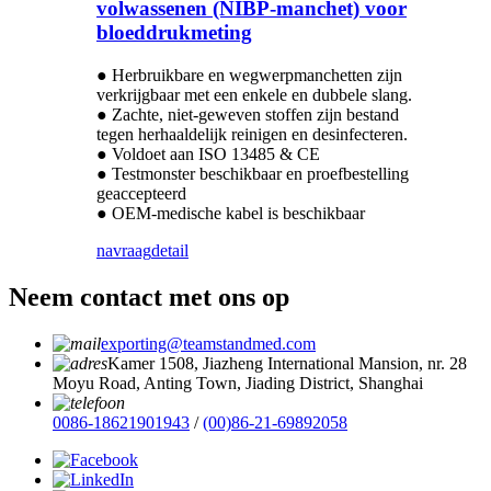
volwassenen (NIBP-manchet) voor
bloeddrukmeting
● Herbruikbare en wegwerpmanchetten zijn
verkrijgbaar met een enkele en dubbele slang.
● Zachte, niet-geweven stoffen zijn bestand
tegen herhaaldelijk reinigen en desinfecteren.
● Voldoet aan ISO 13485 & CE
● Testmonster beschikbaar en proefbestelling
geaccepteerd
● OEM-medische kabel is beschikbaar
navraag
detail
Neem contact met ons op
exporting@teamstandmed.com
Kamer 1508, Jiazheng International Mansion, nr. 28
Moyu Road, Anting Town, Jiading District, Shanghai
0086-18621901943
/
(00)86-21-69892058