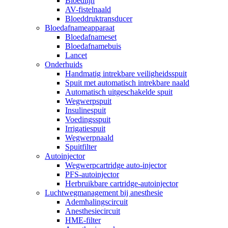
Bloedlijn
AV-fistelnaald
Bloeddruktransducer
Bloedafnameapparaat
Bloedafnameset
Bloedafnamebuis
Lancet
Onderhuids
Handmatig intrekbare veiligheidsspuit
Spuit met automatisch intrekbare naald
Automatisch uitgeschakelde spuit
Wegwerpspuit
Insulinespuit
Voedingsspuit
Irrigatiespuit
Wegwerpnaald
Spuitfilter
Autoinjector
Wegwerpcartridge auto-injector
PFS-autoinjector
Herbruikbare cartridge-autoinjector
Luchtwegmanagement bij anesthesie
Ademhalingscircuit
Anesthesiecircuit
HME-filter