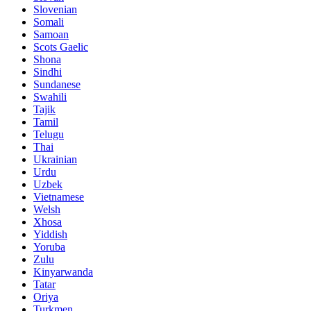
Slovenian
Somali
Samoan
Scots Gaelic
Shona
Sindhi
Sundanese
Swahili
Tajik
Tamil
Telugu
Thai
Ukrainian
Urdu
Uzbek
Vietnamese
Welsh
Xhosa
Yiddish
Yoruba
Zulu
Kinyarwanda
Tatar
Oriya
Turkmen