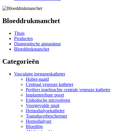
Bloeddrukmanchet
Thuis
Producten
Diagnostische apparatuur
Bloeddrukmanchet
Categorieën
Vasculaire toegangskatheter
Huber-naald
Centraal veneuze katheter
Perifeer ingebrachte centrale veneuze katheter
Implanteerbare poort
Embolische microsferen
Voorgevulde spuit
Hemodialysekatheter
Transducerbeschermer
Hemodialyser
Bloedlijn