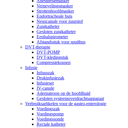
Anesthesiemasker
Vernevelingsmasker
Strottenhoofdmasker
Endortracheale buis
Neuscanule voor zuurstof
Zuigkatheter
Gesloten zuigkatheter
Eenbalspirometer
Afstandsstuk voor spuitbus
DVT-therapie
DVT-POMP
DVT-kledingstuk
Compressiekousen
Infusie
Infuuszak
Drukinfusiezak
Infusieset
IV-canule
Aderpatroon op de hoofdhuid
Gesloten systeemoverdrachtsapparaat
Verbruiksartikelen voor de gastro-enterologie
Voedingszak
Voedingspomp
Voedingssonde
Rectale katheter