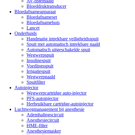
AV-fistelnaald
Bloeddruktransducer
Bloedafnameapparaat
Bloedafnameset
Bloedafnamebuis
Lancet
Onderhuids
Handmatig intrekbare veiligheidsspuit
Spuit met automatisch intrekbare naald
Automatisch uitgeschakelde spuit
Wegwerpspuit
Insulinespuit
Voedingsspuit
Irrigatiespuit
Wegwerpnaald
Spuitfilter
Autoinjector
Wegwerpcartridge auto-injector
PFS-autoinjector
Herbruikbare cartridge-autoinjector
Luchtwegmanagement bij anesthesie
Ademhalingscircuit
Anesthesiecircuit
HME-filter
Anesthesiemasker