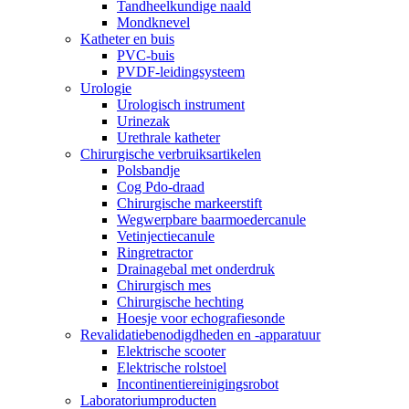
Tandheelkundige naald
Mondknevel
Katheter en buis
PVC-buis
PVDF-leidingsysteem
Urologie
Urologisch instrument
Urinezak
Urethrale katheter
Chirurgische verbruiksartikelen
Polsbandje
Cog Pdo-draad
Chirurgische markeerstift
Wegwerpbare baarmoedercanule
Vetinjectiecanule
Ringretractor
Drainagebal met onderdruk
Chirurgisch mes
Chirurgische hechting
Hoesje voor echografiesonde
Revalidatiebenodigdheden en -apparatuur
Elektrische scooter
Elektrische rolstoel
Incontinentiereinigingsrobot
Laboratoriumproducten