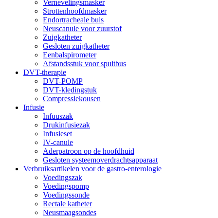
Vernevelingsmasker
Strottenhoofdmasker
Endortracheale buis
Neuscanule voor zuurstof
Zuigkatheter
Gesloten zuigkatheter
Eenbalspirometer
Afstandsstuk voor spuitbus
DVT-therapie
DVT-POMP
DVT-kledingstuk
Compressiekousen
Infusie
Infuuszak
Drukinfusiezak
Infusieset
IV-canule
Aderpatroon op de hoofdhuid
Gesloten systeemoverdrachtsapparaat
Verbruiksartikelen voor de gastro-enterologie
Voedingszak
Voedingspomp
Voedingssonde
Rectale katheter
Neusmaagsondes