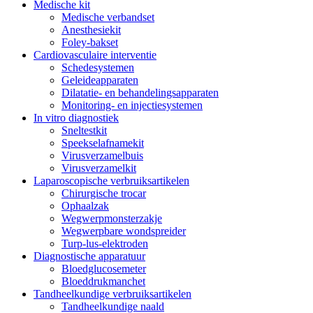
Medische kit
Medische verbandset
Anesthesiekit
Foley-bakset
Cardiovasculaire interventie
Schedesystemen
Geleideapparaten
Dilatatie- en behandelingsapparaten
Monitoring- en injectiesystemen
In vitro diagnostiek
Sneltestkit
Speekselafnamekit
Virusverzamelbuis
Virusverzamelkit
Laparoscopische verbruiksartikelen
Chirurgische trocar
Ophaalzak
Wegwerpmonsterzakje
Wegwerpbare wondspreider
Turp-lus-elektroden
Diagnostische apparatuur
Bloedglucosemeter
Bloeddrukmanchet
Tandheelkundige verbruiksartikelen
Tandheelkundige naald