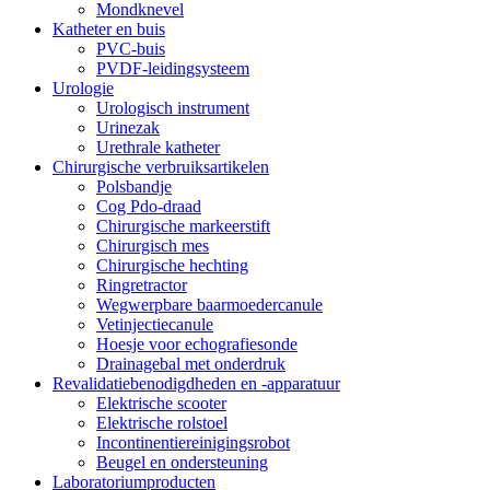
Mondknevel
Katheter en buis
PVC-buis
PVDF-leidingsysteem
Urologie
Urologisch instrument
Urinezak
Urethrale katheter
Chirurgische verbruiksartikelen
Polsbandje
Cog Pdo-draad
Chirurgische markeerstift
Chirurgisch mes
Chirurgische hechting
Ringretractor
Wegwerpbare baarmoedercanule
Vetinjectiecanule
Hoesje voor echografiesonde
Drainagebal met onderdruk
Revalidatiebenodigdheden en -apparatuur
Elektrische scooter
Elektrische rolstoel
Incontinentiereinigingsrobot
Beugel en ondersteuning
Laboratoriumproducten