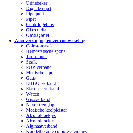
Urinebeker
Digitale pipet
Pipetpunt
Pipet
Centrifugebuis
Glazen dia
Omslagbrief
Wondverzorging en verbandwisseling
Colostomazak
Hemostatische spons
Tourniquet
Spalk
POP-verband
Medische tape
Gaas
EHBO-verband
Elastisch verband
Watten
Gipsverband
Navelstrengtape
Medische koelpleister
Alcoholdoekjes
Alcoholdoekje
Alginaatverband
Koudetherapie compressiemouw