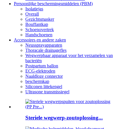
Persoonlijke beschermingsmiddelen (PBM)
Isolatiejas
Overall
Gezichtsmasker
Bouffantkap
Schoenovertrek
Handschoenen
Accessoires en andere zaken
Neussprayapparaten
Thoracale drainagefles
Wegwerpbaar apparaat voor het verzamelen van
bacteriën
Postpartum ballon
ECG-elektroden
Naaldloze connector
beschermkap
Siliconen littekengel
Ultrasone transmissiegel
Steriele wegwerp-zoutoplossing...