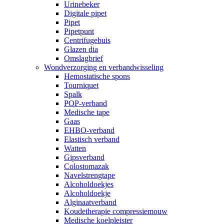
Urinebeker
Digitale pipet
Pipet
Pipetpunt
Centrifugebuis
Glazen dia
Omslagbrief
Wondverzorging en verbandwisseling
Hemostatische spons
Tourniquet
Spalk
POP-verband
Medische tape
Gaas
EHBO-verband
Elastisch verband
Watten
Gipsverband
Colostomazak
Navelstrengtape
Alcoholdoekjes
Alcoholdoekje
Alginaatverband
Koudetherapie compressiemouw
Medische koelpleister