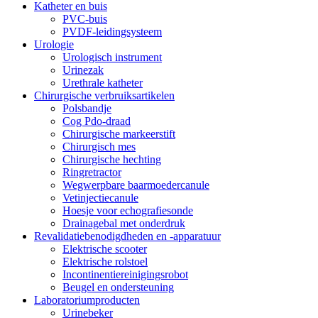
Katheter en buis
PVC-buis
PVDF-leidingsysteem
Urologie
Urologisch instrument
Urinezak
Urethrale katheter
Chirurgische verbruiksartikelen
Polsbandje
Cog Pdo-draad
Chirurgische markeerstift
Chirurgisch mes
Chirurgische hechting
Ringretractor
Wegwerpbare baarmoedercanule
Vetinjectiecanule
Hoesje voor echografiesonde
Drainagebal met onderdruk
Revalidatiebenodigdheden en -apparatuur
Elektrische scooter
Elektrische rolstoel
Incontinentiereinigingsrobot
Beugel en ondersteuning
Laboratoriumproducten
Urinebeker