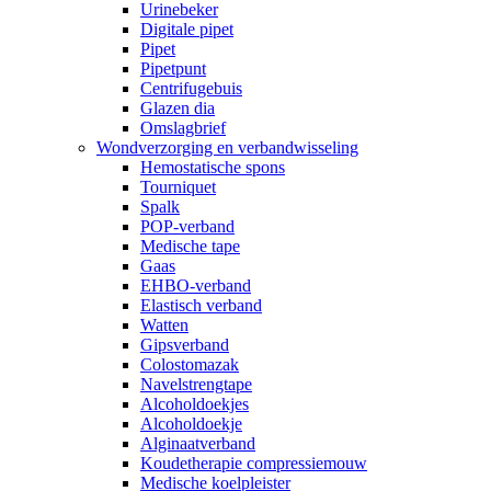
Urinebeker
Digitale pipet
Pipet
Pipetpunt
Centrifugebuis
Glazen dia
Omslagbrief
Wondverzorging en verbandwisseling
Hemostatische spons
Tourniquet
Spalk
POP-verband
Medische tape
Gaas
EHBO-verband
Elastisch verband
Watten
Gipsverband
Colostomazak
Navelstrengtape
Alcoholdoekjes
Alcoholdoekje
Alginaatverband
Koudetherapie compressiemouw
Medische koelpleister