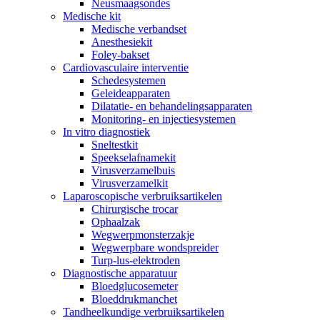
Neusmaagsondes
Medische kit
Medische verbandset
Anesthesiekit
Foley-bakset
Cardiovasculaire interventie
Schedesystemen
Geleideapparaten
Dilatatie- en behandelingsapparaten
Monitoring- en injectiesystemen
In vitro diagnostiek
Sneltestkit
Speekselafnamekit
Virusverzamelbuis
Virusverzamelkit
Laparoscopische verbruiksartikelen
Chirurgische trocar
Ophaalzak
Wegwerpmonsterzakje
Wegwerpbare wondspreider
Turp-lus-elektroden
Diagnostische apparatuur
Bloedglucosemeter
Bloeddrukmanchet
Tandheelkundige verbruiksartikelen