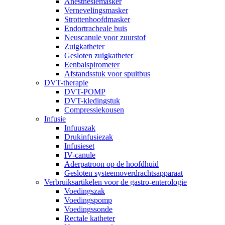
Anesthesiemasker
Vernevelingsmasker
Strottenhoofdmasker
Endortracheale buis
Neuscanule voor zuurstof
Zuigkatheter
Gesloten zuigkatheter
Eenbalspirometer
Afstandsstuk voor spuitbus
DVT-therapie
DVT-POMP
DVT-kledingstuk
Compressiekousen
Infusie
Infuuszak
Drukinfusiezak
Infusieset
IV-canule
Aderpatroon op de hoofdhuid
Gesloten systeemoverdrachtsapparaat
Verbruiksartikelen voor de gastro-enterologie
Voedingszak
Voedingspomp
Voedingssonde
Rectale katheter