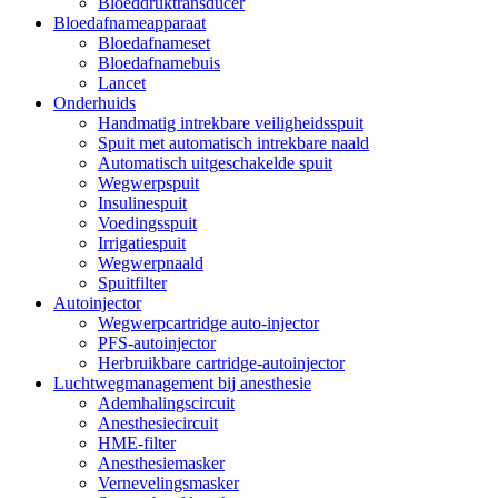
Bloeddruktransducer
Bloedafnameapparaat
Bloedafnameset
Bloedafnamebuis
Lancet
Onderhuids
Handmatig intrekbare veiligheidsspuit
Spuit met automatisch intrekbare naald
Automatisch uitgeschakelde spuit
Wegwerpspuit
Insulinespuit
Voedingsspuit
Irrigatiespuit
Wegwerpnaald
Spuitfilter
Autoinjector
Wegwerpcartridge auto-injector
PFS-autoinjector
Herbruikbare cartridge-autoinjector
Luchtwegmanagement bij anesthesie
Ademhalingscircuit
Anesthesiecircuit
HME-filter
Anesthesiemasker
Vernevelingsmasker