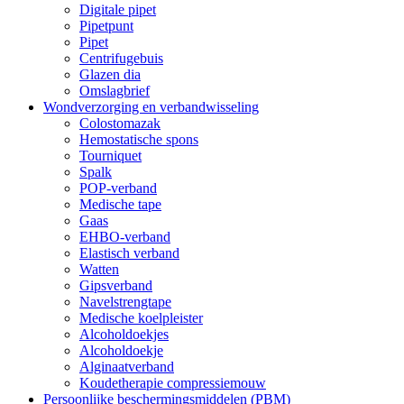
Digitale pipet
Pipetpunt
Pipet
Centrifugebuis
Glazen dia
Omslagbrief
Wondverzorging en verbandwisseling
Colostomazak
Hemostatische spons
Tourniquet
Spalk
POP-verband
Medische tape
Gaas
EHBO-verband
Elastisch verband
Watten
Gipsverband
Navelstrengtape
Medische koelpleister
Alcoholdoekjes
Alcoholdoekje
Alginaatverband
Koudetherapie compressiemouw
Persoonlijke beschermingsmiddelen (PBM)