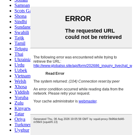
Samoan
Scots Gaelic
Shona
Sindhi
Sundanese
Swahili
Tajik
Tamil
Telugu
Thai
Ukrainian
Urdu
Uzbek
Vietnamese
Welsh
Xhosa
Yiddish
Yoruba
Zulu
Kinyarwanda
Tatar
Oriya
Turkmen
Uyghur