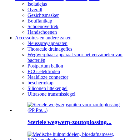
Isolatiejas
Overall
Gezichtsmasker
Bouffantkap
Schoenovertrek
Handschoenen
Accessoires en andere zaken
Neussprayapparaten
Thoracale drainagefles
Wegwerpbaar apparaat voor het verzamelen van
bacteriën
Postpartum ballon
ECG-elektroden
Naaldloze connector
beschermkap
Siliconen littekengel
Ultrasone transmissiegel
Steriele wegwerp-zoutoplossing...