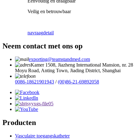
Eenvoudig en draagbaar
Veilig en betrouwbaar
navraag
detail
Neem contact met ons op
exporting@teamstandmed.com
Kamer 1508, Jiazheng International Mansion, nr. 28
Moyu Road, Anting Town, Jiading District, Shanghai
0086-18621901943
/
(00)86-21-69892058
Producten
Vasculaire toegangskatheter