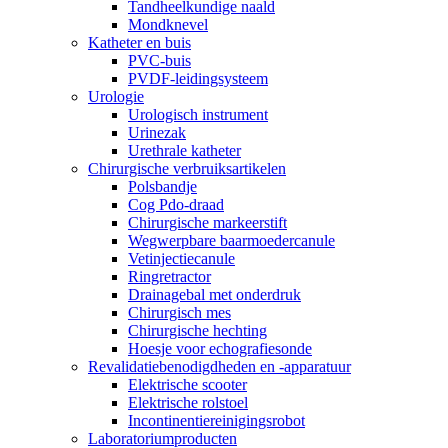
Tandheelkundige naald
Mondknevel
Katheter en buis
PVC-buis
PVDF-leidingsysteem
Urologie
Urologisch instrument
Urinezak
Urethrale katheter
Chirurgische verbruiksartikelen
Polsbandje
Cog Pdo-draad
Chirurgische markeerstift
Wegwerpbare baarmoedercanule
Vetinjectiecanule
Ringretractor
Drainagebal met onderdruk
Chirurgisch mes
Chirurgische hechting
Hoesje voor echografiesonde
Revalidatiebenodigdheden en -apparatuur
Elektrische scooter
Elektrische rolstoel
Incontinentiereinigingsrobot
Laboratoriumproducten