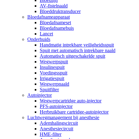
Bloedlijn
AV-fistelnaald
Bloeddruktransducer
Bloedafnameapparaat
Bloedafnameset
Bloedafnamebuis
Lancet
Onderhuids
Handmatig intrekbare veiligheidsspuit
Spuit met automatisch intrekbare naald
Automatisch uitgeschakelde spuit
Wegwerpspuit
Insulinespuit
Voedingsspuit
Irrigatiespuit
Wegwerpnaald
Spuitfilter
Autoinjector
Wegwerpcartridge auto-injector
PFS-autoinjector
Herbruikbare cartridge-autoinjector
Luchtwegmanagement bij anesthesie
Ademhalingscircuit
Anesthesiecircuit
HME-filter