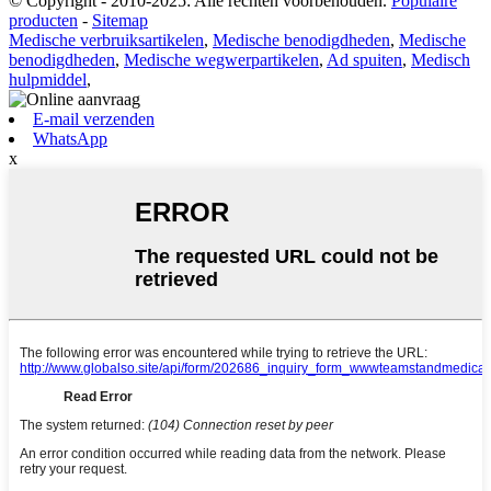
© Copyright - 2010-2025: Alle rechten voorbehouden.
Populaire
producten
-
Sitemap
Medische verbruiksartikelen
,
Medische benodigdheden
,
Medische
benodigdheden
,
Medische wegwerpartikelen
,
Ad spuiten
,
Medisch
hulpmiddel
,
E-mail verzenden
WhatsApp
x