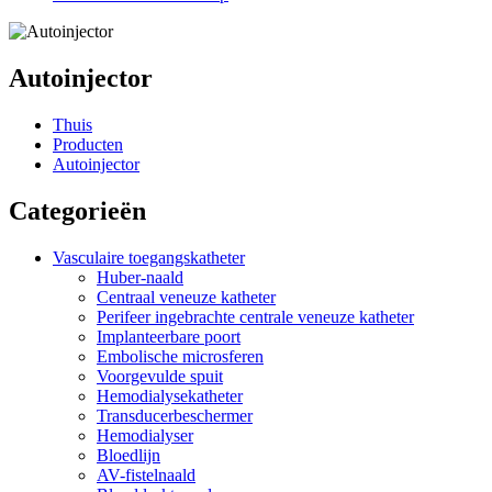
Autoinjector
Thuis
Producten
Autoinjector
Categorieën
Vasculaire toegangskatheter
Huber-naald
Centraal veneuze katheter
Perifeer ingebrachte centrale veneuze katheter
Implanteerbare poort
Embolische microsferen
Voorgevulde spuit
Hemodialysekatheter
Transducerbeschermer
Hemodialyser
Bloedlijn
AV-fistelnaald