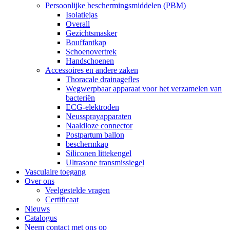
Persoonlijke beschermingsmiddelen (PBM)
Isolatiejas
Overall
Gezichtsmasker
Bouffantkap
Schoenovertrek
Handschoenen
Accessoires en andere zaken
Thoracale drainagefles
Wegwerpbaar apparaat voor het verzamelen van
bacteriën
ECG-elektroden
Neussprayapparaten
Naaldloze connector
Postpartum ballon
beschermkap
Siliconen littekengel
Ultrasone transmissiegel
Vasculaire toegang
Over ons
Veelgestelde vragen
Certificaat
Nieuws
Catalogus
Neem contact met ons op