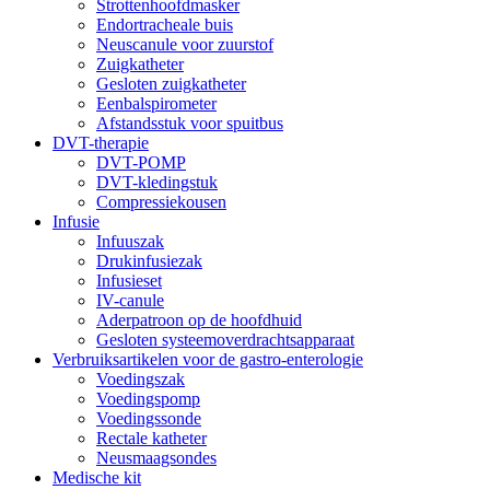
Strottenhoofdmasker
Endortracheale buis
Neuscanule voor zuurstof
Zuigkatheter
Gesloten zuigkatheter
Eenbalspirometer
Afstandsstuk voor spuitbus
DVT-therapie
DVT-POMP
DVT-kledingstuk
Compressiekousen
Infusie
Infuuszak
Drukinfusiezak
Infusieset
IV-canule
Aderpatroon op de hoofdhuid
Gesloten systeemoverdrachtsapparaat
Verbruiksartikelen voor de gastro-enterologie
Voedingszak
Voedingspomp
Voedingssonde
Rectale katheter
Neusmaagsondes
Medische kit