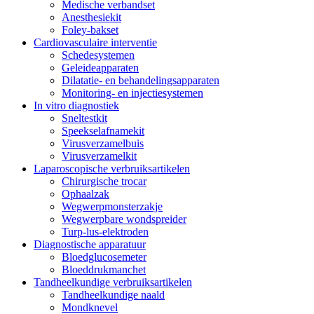
Medische verbandset
Anesthesiekit
Foley-bakset
Cardiovasculaire interventie
Schedesystemen
Geleideapparaten
Dilatatie- en behandelingsapparaten
Monitoring- en injectiesystemen
In vitro diagnostiek
Sneltestkit
Speekselafnamekit
Virusverzamelbuis
Virusverzamelkit
Laparoscopische verbruiksartikelen
Chirurgische trocar
Ophaalzak
Wegwerpmonsterzakje
Wegwerpbare wondspreider
Turp-lus-elektroden
Diagnostische apparatuur
Bloedglucosemeter
Bloeddrukmanchet
Tandheelkundige verbruiksartikelen
Tandheelkundige naald
Mondknevel