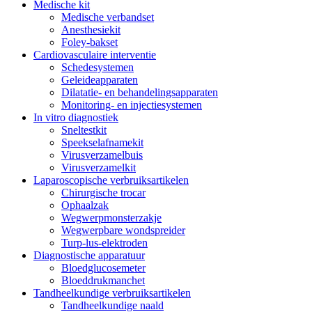
Medische kit
Medische verbandset
Anesthesiekit
Foley-bakset
Cardiovasculaire interventie
Schedesystemen
Geleideapparaten
Dilatatie- en behandelingsapparaten
Monitoring- en injectiesystemen
In vitro diagnostiek
Sneltestkit
Speekselafnamekit
Virusverzamelbuis
Virusverzamelkit
Laparoscopische verbruiksartikelen
Chirurgische trocar
Ophaalzak
Wegwerpmonsterzakje
Wegwerpbare wondspreider
Turp-lus-elektroden
Diagnostische apparatuur
Bloedglucosemeter
Bloeddrukmanchet
Tandheelkundige verbruiksartikelen
Tandheelkundige naald