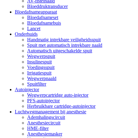
AV-fistelnaald
Bloeddruktransducer
Bloedafnameapparaat
Bloedafnameset
Bloedafnamebuis
Lancet
Onderhuids
Handmatig intrekbare veiligheidsspuit
Spuit met automatisch intrekbare naald
Automatisch uitgeschakelde spuit
Wegwerpspuit
Insulinespuit
Voedingsspuit
Irrigatiespuit
Wegwerpnaald
Spuitfilter
Autoinjector
Wegwerpcartridge auto-injector
PFS-autoinjector
Herbruikbare cartridge-autoinjector
Luchtwegmanagement bij anesthesie
Ademhalingscircuit
Anesthesiecircuit
HME-filter
Anesthesiemasker