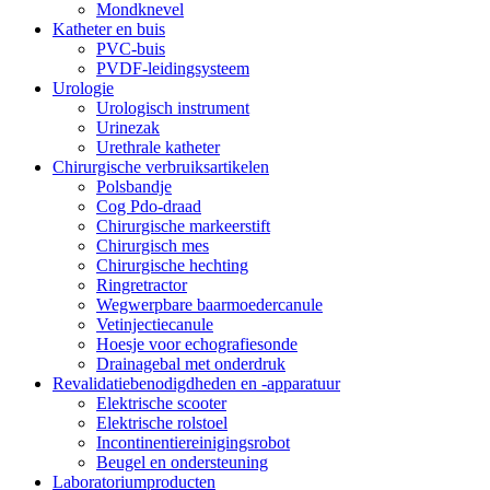
Mondknevel
Katheter en buis
PVC-buis
PVDF-leidingsysteem
Urologie
Urologisch instrument
Urinezak
Urethrale katheter
Chirurgische verbruiksartikelen
Polsbandje
Cog Pdo-draad
Chirurgische markeerstift
Chirurgisch mes
Chirurgische hechting
Ringretractor
Wegwerpbare baarmoedercanule
Vetinjectiecanule
Hoesje voor echografiesonde
Drainagebal met onderdruk
Revalidatiebenodigdheden en -apparatuur
Elektrische scooter
Elektrische rolstoel
Incontinentiereinigingsrobot
Beugel en ondersteuning
Laboratoriumproducten