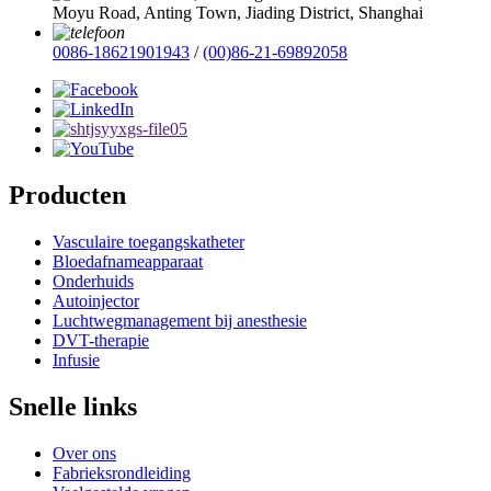
Moyu Road, Anting Town, Jiading District, Shanghai
0086-18621901943
/
(00)86-21-69892058
Producten
Vasculaire toegangskatheter
Bloedafnameapparaat
Onderhuids
Autoinjector
Luchtwegmanagement bij anesthesie
DVT-therapie
Infusie
Snelle links
Over ons
Fabrieksrondleiding