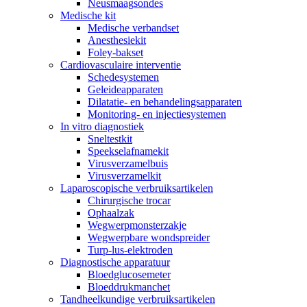
Neusmaagsondes
Medische kit
Medische verbandset
Anesthesiekit
Foley-bakset
Cardiovasculaire interventie
Schedesystemen
Geleideapparaten
Dilatatie- en behandelingsapparaten
Monitoring- en injectiesystemen
In vitro diagnostiek
Sneltestkit
Speekselafnamekit
Virusverzamelbuis
Virusverzamelkit
Laparoscopische verbruiksartikelen
Chirurgische trocar
Ophaalzak
Wegwerpmonsterzakje
Wegwerpbare wondspreider
Turp-lus-elektroden
Diagnostische apparatuur
Bloedglucosemeter
Bloeddrukmanchet
Tandheelkundige verbruiksartikelen