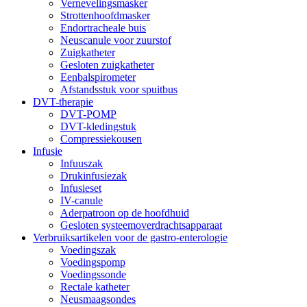
Vernevelingsmasker
Strottenhoofdmasker
Endortracheale buis
Neuscanule voor zuurstof
Zuigkatheter
Gesloten zuigkatheter
Eenbalspirometer
Afstandsstuk voor spuitbus
DVT-therapie
DVT-POMP
DVT-kledingstuk
Compressiekousen
Infusie
Infuuszak
Drukinfusiezak
Infusieset
IV-canule
Aderpatroon op de hoofdhuid
Gesloten systeemoverdrachtsapparaat
Verbruiksartikelen voor de gastro-enterologie
Voedingszak
Voedingspomp
Voedingssonde
Rectale katheter
Neusmaagsondes