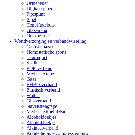
Urinebeker
Digitale pipet
Pipetpunt
Pipet
Centrifugebuis
Glazen dia
Omslagbrief
Wondverzorging en verbandwisseling
Colostomazak
Hemostatische spons
Tourniquet
Spalk
POP-verband
Medische tape
Gaas
EHBO-verband
Elastisch verband
Watten
Gipsverband
Navelstrengtape
Medische koelpleister
Alcoholdoekjes
Alcoholdoekje
Alginaatverband
Koudetherapie compressiemouw