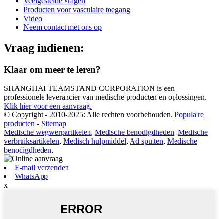
Veelgestelde vragen
Producten voor vasculaire toegang
Video
Neem contact met ons op
Vraag indienen:
Klaar om meer te leren?
SHANGHAI TEAMSTAND CORPORATION is een
professionele leverancier van medische producten en oplossingen.
Klik hier voor een aanvraag.
© Copyright - 2010-2025: Alle rechten voorbehouden.
Populaire
producten
-
Sitemap
Medische wegwerpartikelen
,
Medische benodigdheden
,
Medische
verbruiksartikelen
,
Medisch hulpmiddel
,
Ad spuiten
,
Medische
benodigdheden
,
E-mail verzenden
WhatsApp
x