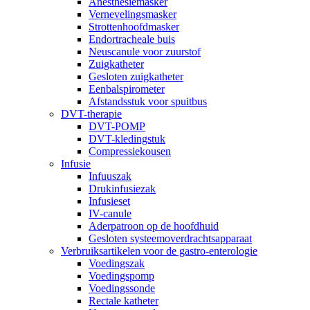
Anesthesiemasker
Vernevelingsmasker
Strottenhoofdmasker
Endortracheale buis
Neuscanule voor zuurstof
Zuigkatheter
Gesloten zuigkatheter
Eenbalspirometer
Afstandsstuk voor spuitbus
DVT-therapie
DVT-POMP
DVT-kledingstuk
Compressiekousen
Infusie
Infuuszak
Drukinfusiezak
Infusieset
IV-canule
Aderpatroon op de hoofdhuid
Gesloten systeemoverdrachtsapparaat
Verbruiksartikelen voor de gastro-enterologie
Voedingszak
Voedingspomp
Voedingssonde
Rectale katheter