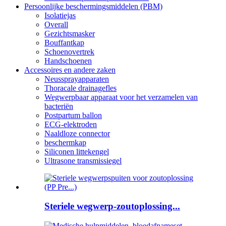
Persoonlijke beschermingsmiddelen (PBM)
Isolatiejas
Overall
Gezichtsmasker
Bouffantkap
Schoenovertrek
Handschoenen
Accessoires en andere zaken
Neussprayapparaten
Thoracale drainagefles
Wegwerpbaar apparaat voor het verzamelen van
bacteriën
Postpartum ballon
ECG-elektroden
Naaldloze connector
beschermkap
Siliconen littekengel
Ultrasone transmissiegel
Steriele wegwerp-zoutoplossing...