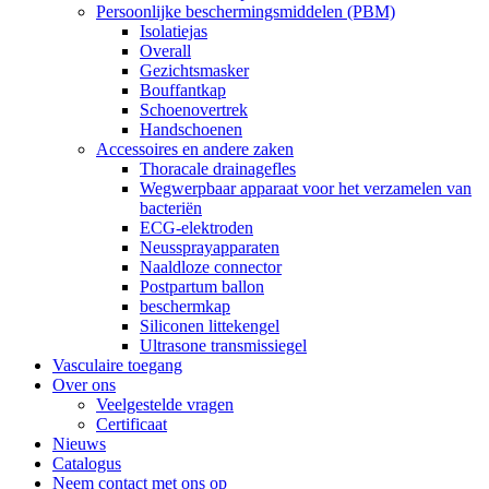
Persoonlijke beschermingsmiddelen (PBM)
Isolatiejas
Overall
Gezichtsmasker
Bouffantkap
Schoenovertrek
Handschoenen
Accessoires en andere zaken
Thoracale drainagefles
Wegwerpbaar apparaat voor het verzamelen van
bacteriën
ECG-elektroden
Neussprayapparaten
Naaldloze connector
Postpartum ballon
beschermkap
Siliconen littekengel
Ultrasone transmissiegel
Vasculaire toegang
Over ons
Veelgestelde vragen
Certificaat
Nieuws
Catalogus
Neem contact met ons op