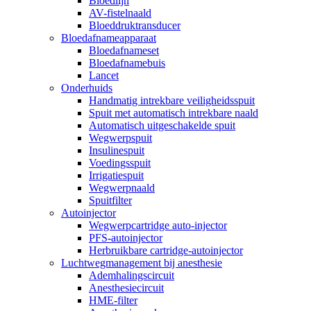
Bloedlijn
AV-fistelnaald
Bloeddruktransducer
Bloedafnameapparaat
Bloedafnameset
Bloedafnamebuis
Lancet
Onderhuids
Handmatig intrekbare veiligheidsspuit
Spuit met automatisch intrekbare naald
Automatisch uitgeschakelde spuit
Wegwerpspuit
Insulinespuit
Voedingsspuit
Irrigatiespuit
Wegwerpnaald
Spuitfilter
Autoinjector
Wegwerpcartridge auto-injector
PFS-autoinjector
Herbruikbare cartridge-autoinjector
Luchtwegmanagement bij anesthesie
Ademhalingscircuit
Anesthesiecircuit
HME-filter