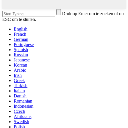
Druk op Enter om te zoeken of op
ESC om te sluiten.
English
French
German
Portuguese
Spanish
Russian
Japanese
Korean
Arabic
Irish
Greek
Turkish
Italian
Danish
Romanian
Indonesian
Czech
Afrikaans
Swedish
Polish