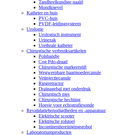
Tandheelkundige naald
Mondknevel
Katheter en buis
PVC-buis
PVDF-leidingsysteem
Urologie
Urologisch instrument
Urinezak
Urethrale katheter
Chirurgische verbruiksartikelen
Polsbandje
Cog Pdo-draad
Chirurgische markeerstift
Wegwerpbare baarmoedercanule
Vetinjectiecanule
Ringretractor
Drainagebal met onderdruk
Chirurgisch mes
Chirurgische hechting
Hoesje voor echografiesonde
Revalidatiebenodigdheden en -apparatuur
Elektrische scooter
Elektrische rolstoel
Incontinentiereinigingsrobot
Laboratoriumproducten