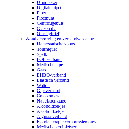
Urinebeker
Digitale pipet
Pipet
Pipetpunt
Centrifugebuis
Glazen dia
Omslagbrief
Wondverzorging en verbandwisseling
Hemostatische spons
Tourniquet
Spalk
POP-verband
Medische tape
Gaas
EHBO-verband
Elastisch verband
Watten
Gipsverband
Colostomazak
Navelstrengtape
Alcoholdoekjes
Alcoholdoekje
Alginaatverband
Koudetherapie compressiemouw
Medische koelpleister