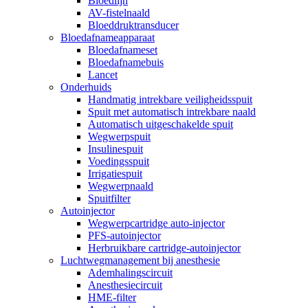
Bloedlijn
AV-fistelnaald
Bloeddruktransducer
Bloedafnameapparaat
Bloedafnameset
Bloedafnamebuis
Lancet
Onderhuids
Handmatig intrekbare veiligheidsspuit
Spuit met automatisch intrekbare naald
Automatisch uitgeschakelde spuit
Wegwerpspuit
Insulinespuit
Voedingsspuit
Irrigatiespuit
Wegwerpnaald
Spuitfilter
Autoinjector
Wegwerpcartridge auto-injector
PFS-autoinjector
Herbruikbare cartridge-autoinjector
Luchtwegmanagement bij anesthesie
Ademhalingscircuit
Anesthesiecircuit
HME-filter