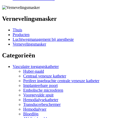
Vernevelingsmasker
Thuis
Producten
Luchtwegmanagement bij anesthesie
Vernevelingsmasker
Categorieën
Vasculaire toegangskatheter
Huber-naald
Centraal veneuze katheter
Perifeer ingebrachte centrale veneuze katheter
Implanteerbare poort
Embolische microsferen
Voorgevulde spuit
Hemodialysekatheter
Transducerbeschermer
Hemodialyser
Bloedlijn