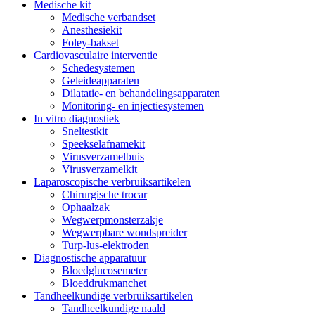
Medische kit
Medische verbandset
Anesthesiekit
Foley-bakset
Cardiovasculaire interventie
Schedesystemen
Geleideapparaten
Dilatatie- en behandelingsapparaten
Monitoring- en injectiesystemen
In vitro diagnostiek
Sneltestkit
Speekselafnamekit
Virusverzamelbuis
Virusverzamelkit
Laparoscopische verbruiksartikelen
Chirurgische trocar
Ophaalzak
Wegwerpmonsterzakje
Wegwerpbare wondspreider
Turp-lus-elektroden
Diagnostische apparatuur
Bloedglucosemeter
Bloeddrukmanchet
Tandheelkundige verbruiksartikelen
Tandheelkundige naald