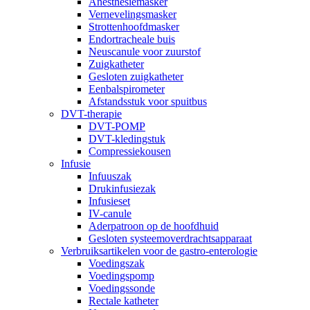
Anesthesiemasker
Vernevelingsmasker
Strottenhoofdmasker
Endortracheale buis
Neuscanule voor zuurstof
Zuigkatheter
Gesloten zuigkatheter
Eenbalspirometer
Afstandsstuk voor spuitbus
DVT-therapie
DVT-POMP
DVT-kledingstuk
Compressiekousen
Infusie
Infuuszak
Drukinfusiezak
Infusieset
IV-canule
Aderpatroon op de hoofdhuid
Gesloten systeemoverdrachtsapparaat
Verbruiksartikelen voor de gastro-enterologie
Voedingszak
Voedingspomp
Voedingssonde
Rectale katheter