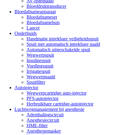
AV-fistelnaald
Bloeddruktransducer
Bloedafnameapparaat
Bloedafnameset
Bloedafnamebuis
Lancet
Onderhuids
Handmatig intrekbare veiligheidsspuit
Spuit met automatisch intrekbare naald
Automatisch uitgeschakelde spuit
Wegwerpspuit
Insulinespuit
Voedingsspuit
Irrigatiespuit
Wegwerpnaald
Spuitfilter
Autoinjector
Wegwerpcartridge auto-injector
PFS-autoinjector
Herbruikbare cartridge-autoinjector
Luchtwegmanagement bij anesthesie
Ademhalingscircuit
Anesthesiecircuit
HME-filter
Anesthesiemasker