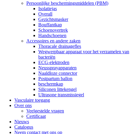
Persoonlijke beschermingsmiddelen (PBM)
Isolatiejas
Overall
Gezichtsmasker
Bouffantkap
Schoenovertrek
Handschoenen
Accessoires en andere zaken
Thoracale drainagefles
Wegwerpbaar apparaat voor het verzamelen van
bacteriën
ECG-elektroden
Neussprayapparaten
Naaldloze connector
Postpartum ballon
beschermkap
Siliconen littekengel
Ultrasone transmissiegel
Vasculaire toegang
Over ons
Veelgestelde vragen
Certificaat
Nieuws
Catalogus
Neem contact met ons op