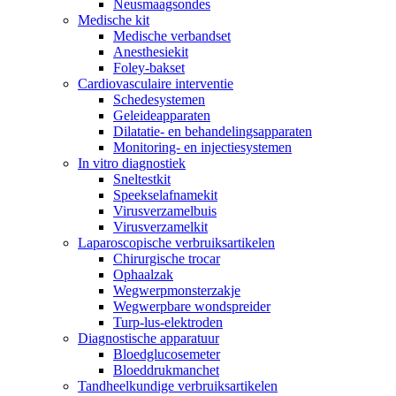
Neusmaagsondes
Medische kit
Medische verbandset
Anesthesiekit
Foley-bakset
Cardiovasculaire interventie
Schedesystemen
Geleideapparaten
Dilatatie- en behandelingsapparaten
Monitoring- en injectiesystemen
In vitro diagnostiek
Sneltestkit
Speekselafnamekit
Virusverzamelbuis
Virusverzamelkit
Laparoscopische verbruiksartikelen
Chirurgische trocar
Ophaalzak
Wegwerpmonsterzakje
Wegwerpbare wondspreider
Turp-lus-elektroden
Diagnostische apparatuur
Bloedglucosemeter
Bloeddrukmanchet
Tandheelkundige verbruiksartikelen