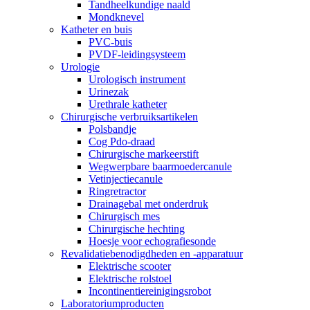
Tandheelkundige naald
Mondknevel
Katheter en buis
PVC-buis
PVDF-leidingsysteem
Urologie
Urologisch instrument
Urinezak
Urethrale katheter
Chirurgische verbruiksartikelen
Polsbandje
Cog Pdo-draad
Chirurgische markeerstift
Wegwerpbare baarmoedercanule
Vetinjectiecanule
Ringretractor
Drainagebal met onderdruk
Chirurgisch mes
Chirurgische hechting
Hoesje voor echografiesonde
Revalidatiebenodigdheden en -apparatuur
Elektrische scooter
Elektrische rolstoel
Incontinentiereinigingsrobot
Laboratoriumproducten