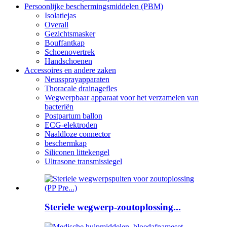
Persoonlijke beschermingsmiddelen (PBM)
Isolatiejas
Overall
Gezichtsmasker
Bouffantkap
Schoenovertrek
Handschoenen
Accessoires en andere zaken
Neussprayapparaten
Thoracale drainagefles
Wegwerpbaar apparaat voor het verzamelen van
bacteriën
Postpartum ballon
ECG-elektroden
Naaldloze connector
beschermkap
Siliconen littekengel
Ultrasone transmissiegel
Steriele wegwerp-zoutoplossing...