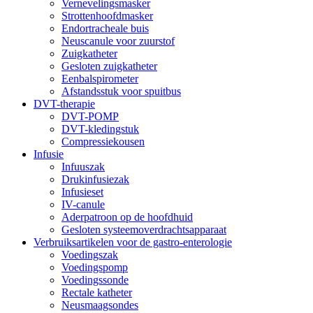
Vernevelingsmasker
Strottenhoofdmasker
Endortracheale buis
Neuscanule voor zuurstof
Zuigkatheter
Gesloten zuigkatheter
Eenbalspirometer
Afstandsstuk voor spuitbus
DVT-therapie
DVT-POMP
DVT-kledingstuk
Compressiekousen
Infusie
Infuuszak
Drukinfusiezak
Infusieset
IV-canule
Aderpatroon op de hoofdhuid
Gesloten systeemoverdrachtsapparaat
Verbruiksartikelen voor de gastro-enterologie
Voedingszak
Voedingspomp
Voedingssonde
Rectale katheter
Neusmaagsondes