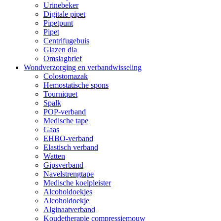
Urinebeker
Digitale pipet
Pipetpunt
Pipet
Centrifugebuis
Glazen dia
Omslagbrief
Wondverzorging en verbandwisseling
Colostomazak
Hemostatische spons
Tourniquet
Spalk
POP-verband
Medische tape
Gaas
EHBO-verband
Elastisch verband
Watten
Gipsverband
Navelstrengtape
Medische koelpleister
Alcoholdoekjes
Alcoholdoekje
Alginaatverband
Koudetherapie compressiemouw