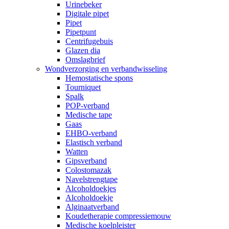
Urinebeker
Digitale pipet
Pipet
Pipetpunt
Centrifugebuis
Glazen dia
Omslagbrief
Wondverzorging en verbandwisseling
Hemostatische spons
Tourniquet
Spalk
POP-verband
Medische tape
Gaas
EHBO-verband
Elastisch verband
Watten
Gipsverband
Colostomazak
Navelstrengtape
Alcoholdoekjes
Alcoholdoekje
Alginaatverband
Koudetherapie compressiemouw
Medische koelpleister