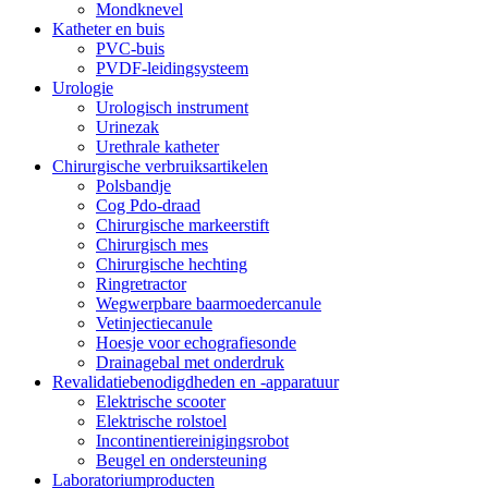
Mondknevel
Katheter en buis
PVC-buis
PVDF-leidingsysteem
Urologie
Urologisch instrument
Urinezak
Urethrale katheter
Chirurgische verbruiksartikelen
Polsbandje
Cog Pdo-draad
Chirurgische markeerstift
Chirurgisch mes
Chirurgische hechting
Ringretractor
Wegwerpbare baarmoedercanule
Vetinjectiecanule
Hoesje voor echografiesonde
Drainagebal met onderdruk
Revalidatiebenodigdheden en -apparatuur
Elektrische scooter
Elektrische rolstoel
Incontinentiereinigingsrobot
Beugel en ondersteuning
Laboratoriumproducten