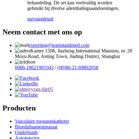
behandeling. De set kan veelvuldig worden
gebruikt bij diverse ademhalingsaandoeningen.
navraag
detail
Neem contact met ons op
exporting@teamstandmed.com
Kamer 1508, Jiazheng International Mansion, nr. 28
Moyu Road, Anting Town, Jiading District, Shanghai
0086-18621901943
/
(00)86-21-69892058
Producten
Vasculaire toegangskatheter
Bloedafnameapparaat
Onderhuids
Autoinjector