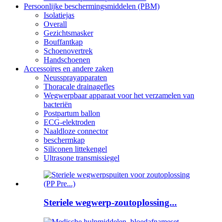
Persoonlijke beschermingsmiddelen (PBM)
Isolatiejas
Overall
Gezichtsmasker
Bouffantkap
Schoenovertrek
Handschoenen
Accessoires en andere zaken
Neussprayapparaten
Thoracale drainagefles
Wegwerpbaar apparaat voor het verzamelen van
bacteriën
Postpartum ballon
ECG-elektroden
Naaldloze connector
beschermkap
Siliconen littekengel
Ultrasone transmissiegel
Steriele wegwerp-zoutoplossing...