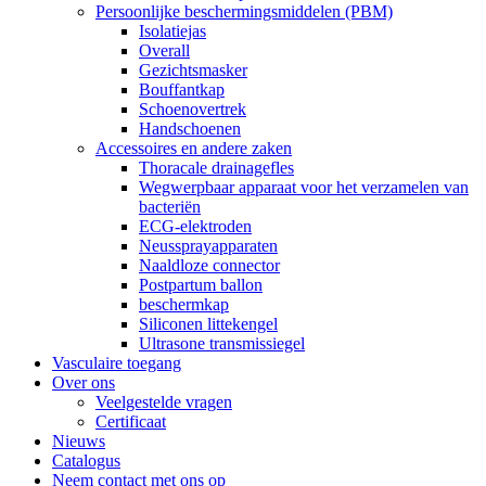
Persoonlijke beschermingsmiddelen (PBM)
Isolatiejas
Overall
Gezichtsmasker
Bouffantkap
Schoenovertrek
Handschoenen
Accessoires en andere zaken
Thoracale drainagefles
Wegwerpbaar apparaat voor het verzamelen van
bacteriën
ECG-elektroden
Neussprayapparaten
Naaldloze connector
Postpartum ballon
beschermkap
Siliconen littekengel
Ultrasone transmissiegel
Vasculaire toegang
Over ons
Veelgestelde vragen
Certificaat
Nieuws
Catalogus
Neem contact met ons op