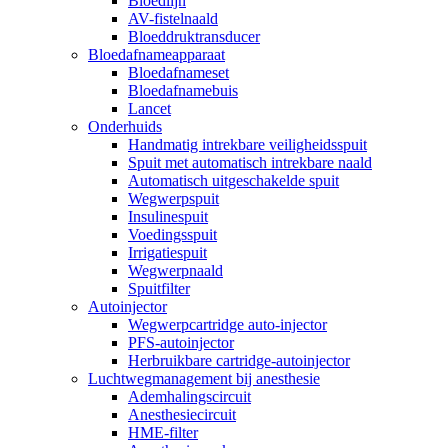
Bloedlijn
AV-fistelnaald
Bloeddruktransducer
Bloedafnameapparaat
Bloedafnameset
Bloedafnamebuis
Lancet
Onderhuids
Handmatig intrekbare veiligheidsspuit
Spuit met automatisch intrekbare naald
Automatisch uitgeschakelde spuit
Wegwerpspuit
Insulinespuit
Voedingsspuit
Irrigatiespuit
Wegwerpnaald
Spuitfilter
Autoinjector
Wegwerpcartridge auto-injector
PFS-autoinjector
Herbruikbare cartridge-autoinjector
Luchtwegmanagement bij anesthesie
Ademhalingscircuit
Anesthesiecircuit
HME-filter