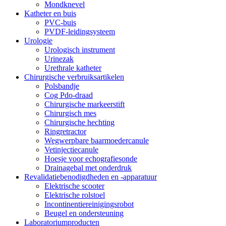
Mondknevel
Katheter en buis
PVC-buis
PVDF-leidingsysteem
Urologie
Urologisch instrument
Urinezak
Urethrale katheter
Chirurgische verbruiksartikelen
Polsbandje
Cog Pdo-draad
Chirurgische markeerstift
Chirurgisch mes
Chirurgische hechting
Ringretractor
Wegwerpbare baarmoedercanule
Vetinjectiecanule
Hoesje voor echografiesonde
Drainagebal met onderdruk
Revalidatiebenodigdheden en -apparatuur
Elektrische scooter
Elektrische rolstoel
Incontinentiereinigingsrobot
Beugel en ondersteuning
Laboratoriumproducten