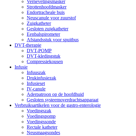
Vernevelingsmasker
Strottenhoofdmasker
Endortracheale buis
Neuscanule voor zuurstof
Zuigkatheter
Gesloten zuigkatheter
Eenbalspirometer
Afstandsstuk voor spuitbus
DVT-therapie
DVT-POMP
DVT-kledingstuk
Compressiekousen
Infusie
Infuuszak
Drukinfusiezak
Infusieset
IV-canule
Aderpatroon op de hoofdhuid
Gesloten systeemoverdrachtsapparaat
Verbruiksartikelen voor de gastro-enterologie
Voedingszak
Voedingspomp
Voedingssonde
Rectale katheter
Neusmaagsondes