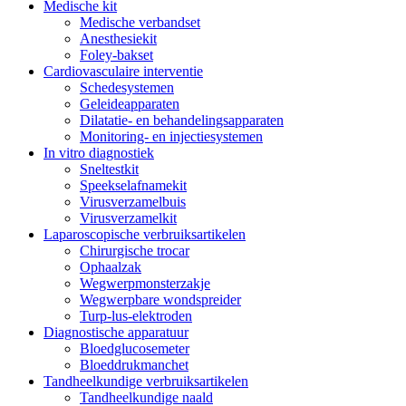
Medische kit
Medische verbandset
Anesthesiekit
Foley-bakset
Cardiovasculaire interventie
Schedesystemen
Geleideapparaten
Dilatatie- en behandelingsapparaten
Monitoring- en injectiesystemen
In vitro diagnostiek
Sneltestkit
Speekselafnamekit
Virusverzamelbuis
Virusverzamelkit
Laparoscopische verbruiksartikelen
Chirurgische trocar
Ophaalzak
Wegwerpmonsterzakje
Wegwerpbare wondspreider
Turp-lus-elektroden
Diagnostische apparatuur
Bloedglucosemeter
Bloeddrukmanchet
Tandheelkundige verbruiksartikelen
Tandheelkundige naald