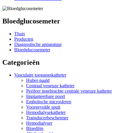
Bloedglucosemeter
Thuis
Producten
Diagnostische apparatuur
Bloedglucosemeter
Categorieën
Vasculaire toegangskatheter
Huber-naald
Centraal veneuze katheter
Perifeer ingebrachte centrale veneuze katheter
Implanteerbare poort
Embolische microsferen
Voorgevulde spuit
Hemodialysekatheter
Transducerbeschermer
Hemodialyser
Bloedlijn