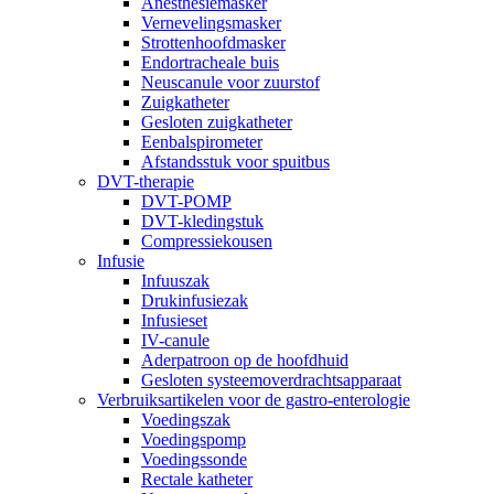
Anesthesiemasker
Vernevelingsmasker
Strottenhoofdmasker
Endortracheale buis
Neuscanule voor zuurstof
Zuigkatheter
Gesloten zuigkatheter
Eenbalspirometer
Afstandsstuk voor spuitbus
DVT-therapie
DVT-POMP
DVT-kledingstuk
Compressiekousen
Infusie
Infuuszak
Drukinfusiezak
Infusieset
IV-canule
Aderpatroon op de hoofdhuid
Gesloten systeemoverdrachtsapparaat
Verbruiksartikelen voor de gastro-enterologie
Voedingszak
Voedingspomp
Voedingssonde
Rectale katheter