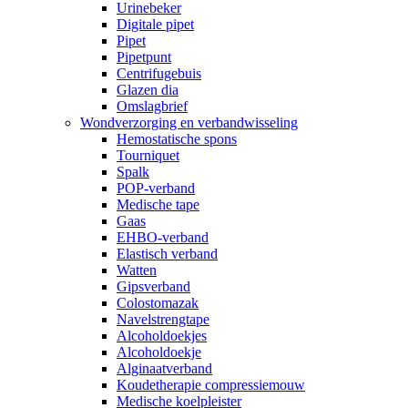
Urinebeker
Digitale pipet
Pipet
Pipetpunt
Centrifugebuis
Glazen dia
Omslagbrief
Wondverzorging en verbandwisseling
Hemostatische spons
Tourniquet
Spalk
POP-verband
Medische tape
Gaas
EHBO-verband
Elastisch verband
Watten
Gipsverband
Colostomazak
Navelstrengtape
Alcoholdoekjes
Alcoholdoekje
Alginaatverband
Koudetherapie compressiemouw
Medische koelpleister