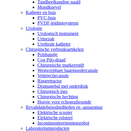
Tandheelkundige naald
Mondknevel
Katheter en buis
PVC-buis
PVDF-leidingsysteem
Urologie
Urologisch instrument
Urinezak
Urethrale katheter
Chirurgische verbruiksartikelen
Polsbandje
Cog Pdo-draad
Chirurgische markeerstift
Wegwerpbare baarmoedercanule
Vetinjectiecanule
Ringretractor
Drainagebal met onderdruk
Chirurgisch mes
Chirurgische hechting
Hoesje voor echografiesonde
Revalidatiebenodigdheden en -apparatuur
Elektrische scooter
Elektrische rolstoel
Incontinentiereinigingsrobot
Laboratoriumproducten