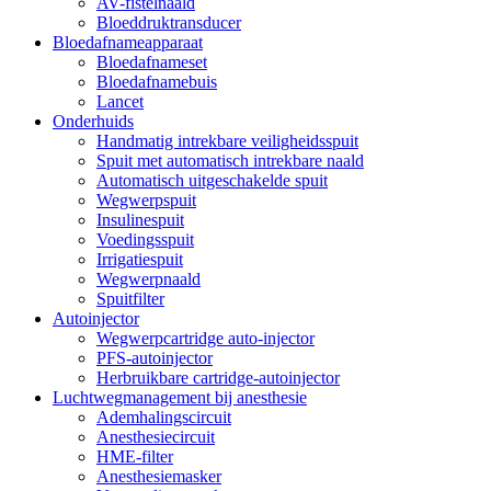
AV-fistelnaald
Bloeddruktransducer
Bloedafnameapparaat
Bloedafnameset
Bloedafnamebuis
Lancet
Onderhuids
Handmatig intrekbare veiligheidsspuit
Spuit met automatisch intrekbare naald
Automatisch uitgeschakelde spuit
Wegwerpspuit
Insulinespuit
Voedingsspuit
Irrigatiespuit
Wegwerpnaald
Spuitfilter
Autoinjector
Wegwerpcartridge auto-injector
PFS-autoinjector
Herbruikbare cartridge-autoinjector
Luchtwegmanagement bij anesthesie
Ademhalingscircuit
Anesthesiecircuit
HME-filter
Anesthesiemasker