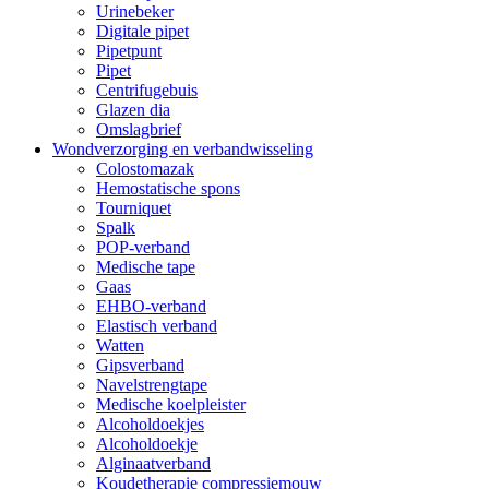
Urinebeker
Digitale pipet
Pipetpunt
Pipet
Centrifugebuis
Glazen dia
Omslagbrief
Wondverzorging en verbandwisseling
Colostomazak
Hemostatische spons
Tourniquet
Spalk
POP-verband
Medische tape
Gaas
EHBO-verband
Elastisch verband
Watten
Gipsverband
Navelstrengtape
Medische koelpleister
Alcoholdoekjes
Alcoholdoekje
Alginaatverband
Koudetherapie compressiemouw