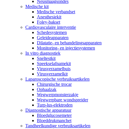
Neusmaagsondes
Medische kit
Medische verbandset
Anesthesiekit
Foley-bakset
Cardiovasculaire interventie
Schedesystemen
Geleideapparaten
Dilatatie- en behandelingsapparaten
Monitoring- en injectiesystemen
In vitro diagnostiek
Sneltestkit
Speekselafnamekit
Virusverzamelbuis
Virusverzamelkit
Laparoscopische verbruiksartikelen
Chirurgische trocar
Ophaalzak
Wegwerpmonsterzakje
Wegwerpbare wondspreider
Turp-lus-elektroden
Diagnostische apparatuur
Bloedglucosemeter
Bloeddrukmanchet
Tandheelkundige verbruiksartikelen