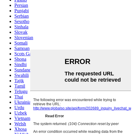
Persian
Punjabi
Serbian
Sesotho
Sinhala
Slovak
Slovenian
Somali
Samoan
Scots Gaelic
Shona
Sindhi
Sundanese
Swahili
Tajik
Tamil
Telugu
Thai
Ukrainian
Urdu
Uzbek
Vietnamese
Welsh
Xhosa