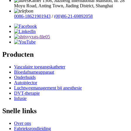
Kamer 1508, Jiazheng International Mansion, nr. 28
Moyu Road, Anting Town, Jiading District, Shanghai
0086-18621901943
/
(00)86-21-69892058
Producten
Vasculaire toegangskatheter
Bloedafnameapparaat
Onderhuids
Autoinjector
Luchtwegmanagement bij anesthesie
DVT-therapie
Infusie
Snelle links
Over ons
Fabrieksrondleiding