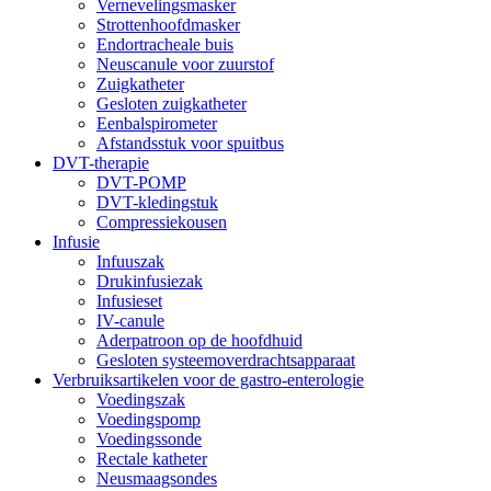
Vernevelingsmasker
Strottenhoofdmasker
Endortracheale buis
Neuscanule voor zuurstof
Zuigkatheter
Gesloten zuigkatheter
Eenbalspirometer
Afstandsstuk voor spuitbus
DVT-therapie
DVT-POMP
DVT-kledingstuk
Compressiekousen
Infusie
Infuuszak
Drukinfusiezak
Infusieset
IV-canule
Aderpatroon op de hoofdhuid
Gesloten systeemoverdrachtsapparaat
Verbruiksartikelen voor de gastro-enterologie
Voedingszak
Voedingspomp
Voedingssonde
Rectale katheter
Neusmaagsondes