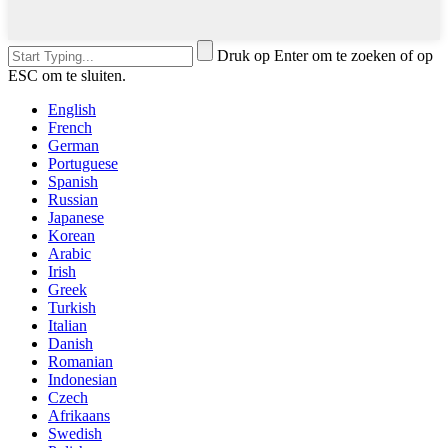
Druk op Enter om te zoeken of op
ESC om te sluiten.
English
French
German
Portuguese
Spanish
Russian
Japanese
Korean
Arabic
Irish
Greek
Turkish
Italian
Danish
Romanian
Indonesian
Czech
Afrikaans
Swedish