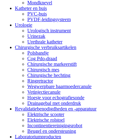
Mondknevel
Katheter en buis
PVC-buis
PVDF-leidingsysteem
Urologie
Urologisch instrument
Urinezak
Urethrale katheter
Chirurgische verbruiksartikelen
Polsbandje
Cog Pdo-draad
Chirurgische markeerstift
Chirurgisch mes
Chirurgische hechting
Ringretractor
Wegwerpbare baarmoedercanule
Vetinjectiecanule
Hoesje voor echografiesonde
Drainagebal met onderdruk
Revalidatiebenodigdheden en -apparatuur
Elektrische scooter
Elektrische rolstoel
Incontinentiereinigingsrobot
Beugel en ondersteuning
Laboratoriumproducten