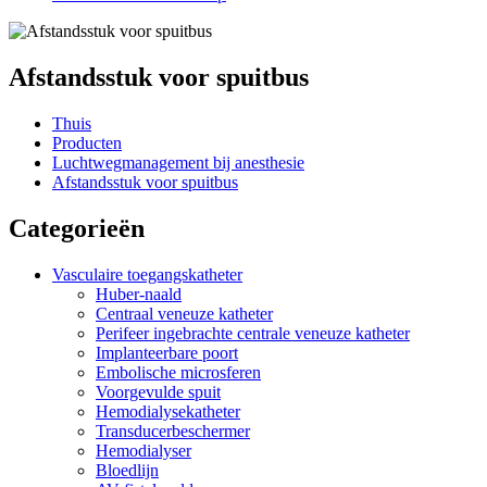
Afstandsstuk voor spuitbus
Thuis
Producten
Luchtwegmanagement bij anesthesie
Afstandsstuk voor spuitbus
Categorieën
Vasculaire toegangskatheter
Huber-naald
Centraal veneuze katheter
Perifeer ingebrachte centrale veneuze katheter
Implanteerbare poort
Embolische microsferen
Voorgevulde spuit
Hemodialysekatheter
Transducerbeschermer
Hemodialyser
Bloedlijn