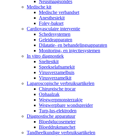
Neusmaagsondes
Medische kit
Medische verbandset
Anesthesiekit
Foley-bakset
Cardiovasculaire interventie
Schedesystemen
Geleideapparaten
Dilatatie- en behandelingsapparaten
Monitoring- en injectiesystemen
In vitro diagnostiek
Sneltestkit
Speekselafnamekit
Virusverzamelbuis
Virusverzamelkit
Laparoscopische verbruiksartikelen
Chirurgische trocar
Ophaalzak
Wegwerpmonsterzakje
Wegwerpbare wondspreider
Turp-lus-elektroden
Diagnostische apparatuur
Bloedglucosemeter
Bloeddrukmanchet
Tandheelkundige verbruiksartikelen