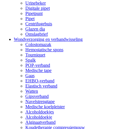
Urinebeker
Digitale pipet
Pipetpunt
Pipet
Centrifugebuis
Glazen dia
Omslagbrief
Wondverzorging en verbandwisseling
Colostomazak
Hemostatische spons
Tourniquet
Spalk
POP-verband
Medische tape
Gaas
EHBO-verband
Elastisch verband
Watten
Gipsverband
Navelstrengtape
Medische koelpleister
Alcoholdoekjes
Alcoholdoekje
Alginaatverband
Koudetherapie compressiemouw