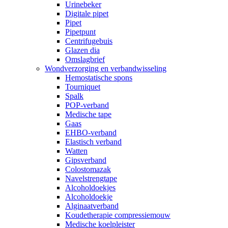
Urinebeker
Digitale pipet
Pipet
Pipetpunt
Centrifugebuis
Glazen dia
Omslagbrief
Wondverzorging en verbandwisseling
Hemostatische spons
Tourniquet
Spalk
POP-verband
Medische tape
Gaas
EHBO-verband
Elastisch verband
Watten
Gipsverband
Colostomazak
Navelstrengtape
Alcoholdoekjes
Alcoholdoekje
Alginaatverband
Koudetherapie compressiemouw
Medische koelpleister