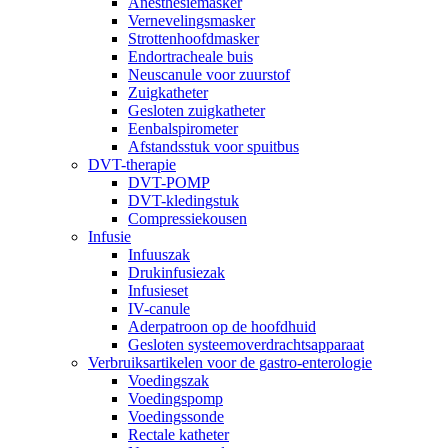
Anesthesiemasker
Vernevelingsmasker
Strottenhoofdmasker
Endortracheale buis
Neuscanule voor zuurstof
Zuigkatheter
Gesloten zuigkatheter
Eenbalspirometer
Afstandsstuk voor spuitbus
DVT-therapie
DVT-POMP
DVT-kledingstuk
Compressiekousen
Infusie
Infuuszak
Drukinfusiezak
Infusieset
IV-canule
Aderpatroon op de hoofdhuid
Gesloten systeemoverdrachtsapparaat
Verbruiksartikelen voor de gastro-enterologie
Voedingszak
Voedingspomp
Voedingssonde
Rectale katheter