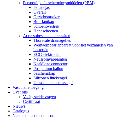
Persoonlijke beschermingsmiddelen (PBM)
Isolatiejas
Overall
Gezichtsmasker
Bouffantkap
Schoenovertrek
Handschoenen
Accessoires en andere zaken
Thoracale drainagefles
Wegwerpbaar apparaat voor het verzamelen van
bacteriën
ECG-elektroden
Neussprayapparaten
Naaldloze connector
Postpartum ballon
beschermkap
Siliconen littekengel
Ultrasone transmissiegel
Vasculaire toegang
Over ons
Veelgestelde vragen
Certificaat
Nieuws
Catalogus
Neem contact met ons op