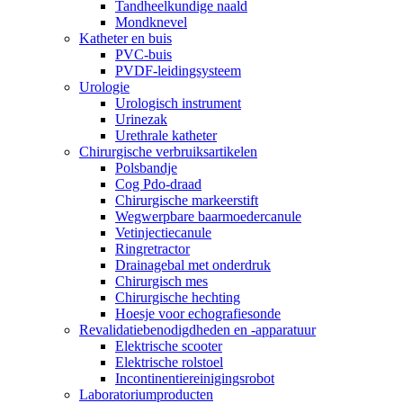
Tandheelkundige naald
Mondknevel
Katheter en buis
PVC-buis
PVDF-leidingsysteem
Urologie
Urologisch instrument
Urinezak
Urethrale katheter
Chirurgische verbruiksartikelen
Polsbandje
Cog Pdo-draad
Chirurgische markeerstift
Wegwerpbare baarmoedercanule
Vetinjectiecanule
Ringretractor
Drainagebal met onderdruk
Chirurgisch mes
Chirurgische hechting
Hoesje voor echografiesonde
Revalidatiebenodigdheden en -apparatuur
Elektrische scooter
Elektrische rolstoel
Incontinentiereinigingsrobot
Laboratoriumproducten