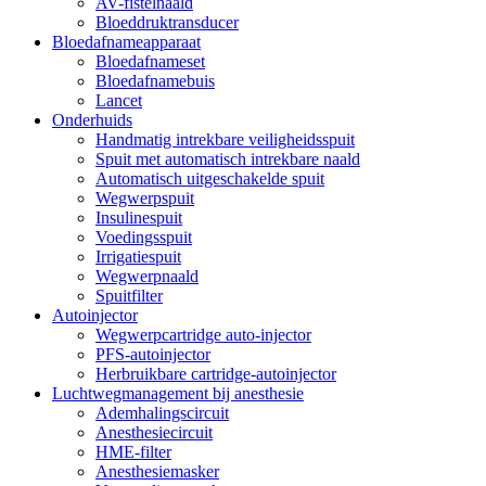
AV-fistelnaald
Bloeddruktransducer
Bloedafnameapparaat
Bloedafnameset
Bloedafnamebuis
Lancet
Onderhuids
Handmatig intrekbare veiligheidsspuit
Spuit met automatisch intrekbare naald
Automatisch uitgeschakelde spuit
Wegwerpspuit
Insulinespuit
Voedingsspuit
Irrigatiespuit
Wegwerpnaald
Spuitfilter
Autoinjector
Wegwerpcartridge auto-injector
PFS-autoinjector
Herbruikbare cartridge-autoinjector
Luchtwegmanagement bij anesthesie
Ademhalingscircuit
Anesthesiecircuit
HME-filter
Anesthesiemasker