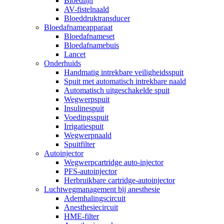
Bloedlijn
AV-fistelnaald
Bloeddruktransducer
Bloedafnameapparaat
Bloedafnameset
Bloedafnamebuis
Lancet
Onderhuids
Handmatig intrekbare veiligheidsspuit
Spuit met automatisch intrekbare naald
Automatisch uitgeschakelde spuit
Wegwerpspuit
Insulinespuit
Voedingsspuit
Irrigatiespuit
Wegwerpnaald
Spuitfilter
Autoinjector
Wegwerpcartridge auto-injector
PFS-autoinjector
Herbruikbare cartridge-autoinjector
Luchtwegmanagement bij anesthesie
Ademhalingscircuit
Anesthesiecircuit
HME-filter