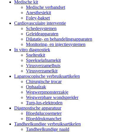
Medische kit
Medische verbandset
Anesthesiekit
Foley-bakset
Cardiovasculaire interventie
Schedesystemen
Geleideapparaten
Dilatatie- en behandelingsapparaten
Monitoring- en injectiesystemen
In vitro diagnostiek
Sneltestkit
Speekselafnamekit
Virusverzamelbuis
Virusverzamelkit
Laparoscopische verbruiksartikelen
Chirurgische trocar
Ophaalzak
Wegwerpmonsterzakje
Wegwerpbare wondspreider
Turp-lus-elektroden
Diagnostische apparatuur
Bloedglucosemeter
Bloeddrukmanchet
Tandheelkundige verbruiksartikelen
Tandheelkundige naald