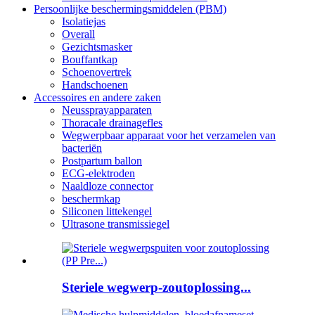
Persoonlijke beschermingsmiddelen (PBM)
Isolatiejas
Overall
Gezichtsmasker
Bouffantkap
Schoenovertrek
Handschoenen
Accessoires en andere zaken
Neussprayapparaten
Thoracale drainagefles
Wegwerpbaar apparaat voor het verzamelen van
bacteriën
Postpartum ballon
ECG-elektroden
Naaldloze connector
beschermkap
Siliconen littekengel
Ultrasone transmissiegel
Steriele wegwerp-zoutoplossing...