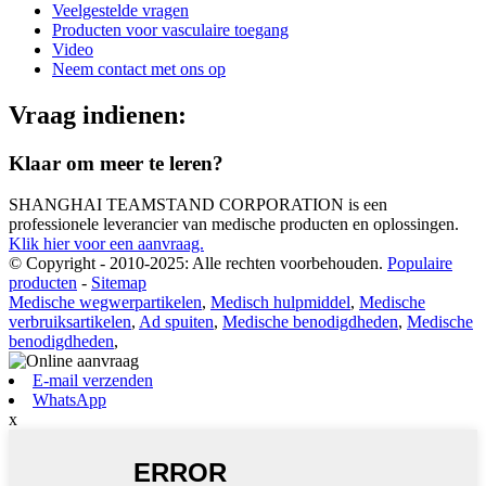
Veelgestelde vragen
Producten voor vasculaire toegang
Video
Neem contact met ons op
Vraag indienen:
Klaar om meer te leren?
SHANGHAI TEAMSTAND CORPORATION is een
professionele leverancier van medische producten en oplossingen.
Klik hier voor een aanvraag.
© Copyright - 2010-2025: Alle rechten voorbehouden.
Populaire
producten
-
Sitemap
Medische wegwerpartikelen
,
Medisch hulpmiddel
,
Medische
verbruiksartikelen
,
Ad spuiten
,
Medische benodigdheden
,
Medische
benodigdheden
,
E-mail verzenden
WhatsApp
x