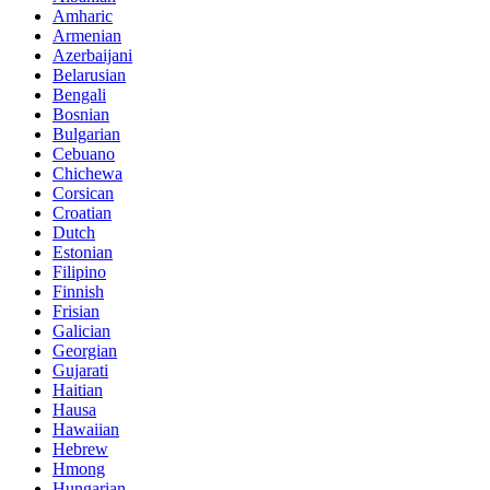
Amharic
Armenian
Azerbaijani
Belarusian
Bengali
Bosnian
Bulgarian
Cebuano
Chichewa
Corsican
Croatian
Dutch
Estonian
Filipino
Finnish
Frisian
Galician
Georgian
Gujarati
Haitian
Hausa
Hawaiian
Hebrew
Hmong
Hungarian