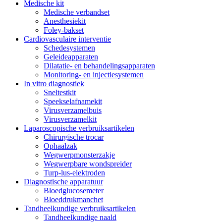
Medische kit
Medische verbandset
Anesthesiekit
Foley-bakset
Cardiovasculaire interventie
Schedesystemen
Geleideapparaten
Dilatatie- en behandelingsapparaten
Monitoring- en injectiesystemen
In vitro diagnostiek
Sneltestkit
Speekselafnamekit
Virusverzamelbuis
Virusverzamelkit
Laparoscopische verbruiksartikelen
Chirurgische trocar
Ophaalzak
Wegwerpmonsterzakje
Wegwerpbare wondspreider
Turp-lus-elektroden
Diagnostische apparatuur
Bloedglucosemeter
Bloeddrukmanchet
Tandheelkundige verbruiksartikelen
Tandheelkundige naald