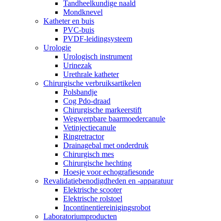
Tandheelkundige naald
Mondknevel
Katheter en buis
PVC-buis
PVDF-leidingsysteem
Urologie
Urologisch instrument
Urinezak
Urethrale katheter
Chirurgische verbruiksartikelen
Polsbandje
Cog Pdo-draad
Chirurgische markeerstift
Wegwerpbare baarmoedercanule
Vetinjectiecanule
Ringretractor
Drainagebal met onderdruk
Chirurgisch mes
Chirurgische hechting
Hoesje voor echografiesonde
Revalidatiebenodigdheden en -apparatuur
Elektrische scooter
Elektrische rolstoel
Incontinentiereinigingsrobot
Laboratoriumproducten