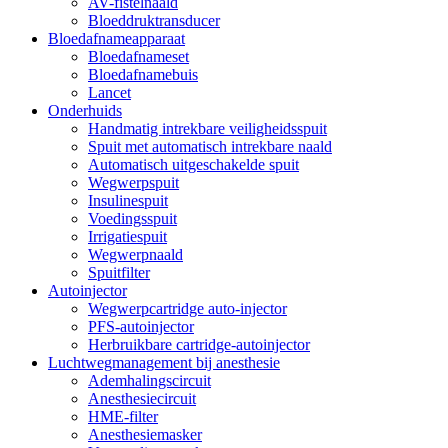
AV-fistelnaald
Bloeddruktransducer
Bloedafnameapparaat
Bloedafnameset
Bloedafnamebuis
Lancet
Onderhuids
Handmatig intrekbare veiligheidsspuit
Spuit met automatisch intrekbare naald
Automatisch uitgeschakelde spuit
Wegwerpspuit
Insulinespuit
Voedingsspuit
Irrigatiespuit
Wegwerpnaald
Spuitfilter
Autoinjector
Wegwerpcartridge auto-injector
PFS-autoinjector
Herbruikbare cartridge-autoinjector
Luchtwegmanagement bij anesthesie
Ademhalingscircuit
Anesthesiecircuit
HME-filter
Anesthesiemasker