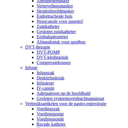
Anesthesiemasker
Vernevelingsmasker
Strottenhoofdmasker
Endortracheale buis
Neuscanule voor zuurstof
Zuigkatheter
Gesloten zuigkatheter
Eenbalspirometer
Afstandsstuk voor spuitbus
DVT-therapie
DVT-POMP
DVT-kledingstuk
Compressiekousen
Infusie
Infuuszak
Drukinfusiezak
Infusieset
IV-canule
Aderpatroon op de hoofdhuid
Gesloten systeemoverdrachtsapparaat
Verbruiksartikelen voor de gastro-enterologie
Voedingszak
Voedingspomp
Voedingssonde
Rectale katheter