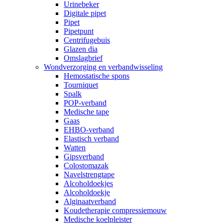
Urinebeker
Digitale pipet
Pipet
Pipetpunt
Centrifugebuis
Glazen dia
Omslagbrief
Wondverzorging en verbandwisseling
Hemostatische spons
Tourniquet
Spalk
POP-verband
Medische tape
Gaas
EHBO-verband
Elastisch verband
Watten
Gipsverband
Colostomazak
Navelstrengtape
Alcoholdoekjes
Alcoholdoekje
Alginaatverband
Koudetherapie compressiemouw
Medische koelpleister