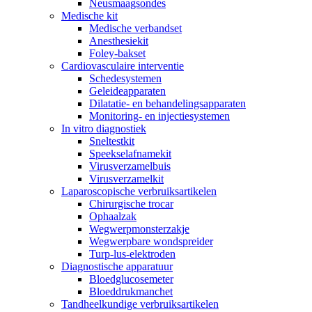
Neusmaagsondes
Medische kit
Medische verbandset
Anesthesiekit
Foley-bakset
Cardiovasculaire interventie
Schedesystemen
Geleideapparaten
Dilatatie- en behandelingsapparaten
Monitoring- en injectiesystemen
In vitro diagnostiek
Sneltestkit
Speekselafnamekit
Virusverzamelbuis
Virusverzamelkit
Laparoscopische verbruiksartikelen
Chirurgische trocar
Ophaalzak
Wegwerpmonsterzakje
Wegwerpbare wondspreider
Turp-lus-elektroden
Diagnostische apparatuur
Bloedglucosemeter
Bloeddrukmanchet
Tandheelkundige verbruiksartikelen