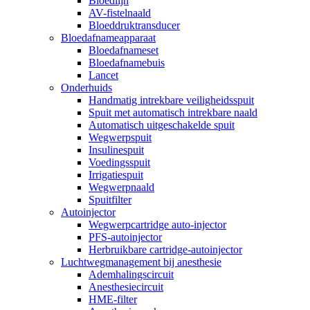
Bloedlijn
AV-fistelnaald
Bloeddruktransducer
Bloedafnameapparaat
Bloedafnameset
Bloedafnamebuis
Lancet
Onderhuids
Handmatig intrekbare veiligheidsspuit
Spuit met automatisch intrekbare naald
Automatisch uitgeschakelde spuit
Wegwerpspuit
Insulinespuit
Voedingsspuit
Irrigatiespuit
Wegwerpnaald
Spuitfilter
Autoinjector
Wegwerpcartridge auto-injector
PFS-autoinjector
Herbruikbare cartridge-autoinjector
Luchtwegmanagement bij anesthesie
Ademhalingscircuit
Anesthesiecircuit
HME-filter