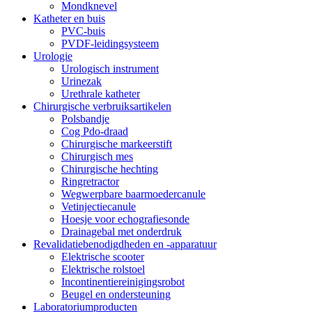
Mondknevel
Katheter en buis
PVC-buis
PVDF-leidingsysteem
Urologie
Urologisch instrument
Urinezak
Urethrale katheter
Chirurgische verbruiksartikelen
Polsbandje
Cog Pdo-draad
Chirurgische markeerstift
Chirurgisch mes
Chirurgische hechting
Ringretractor
Wegwerpbare baarmoedercanule
Vetinjectiecanule
Hoesje voor echografiesonde
Drainagebal met onderdruk
Revalidatiebenodigdheden en -apparatuur
Elektrische scooter
Elektrische rolstoel
Incontinentiereinigingsrobot
Beugel en ondersteuning
Laboratoriumproducten