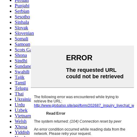
Persian
Punjabi
Serbian
Sesotho
Sinhala
Slovak
Slovenian
Somali
Samoan
Scots Gaelic
Shona
Sindhi
Sundanese
Swahili
Tajik
Tamil
Telugu
Thai
Ukrainian
Urdu
Uzbek
Vietnamese
Welsh
Xhosa
Yiddish