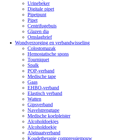
Urinebeker
Digitale pipet
Pipetpunt
Pipet
Centrifugebuis
Glazen dia
Omslagbrief
Wondverzorging en verbandwisseling
Colostomazak
Hemostatische spons
Tourniquet
Spalk
POP-verband
Medische tape
Gaas
EHBO-verband
Elastisch verband
Watten
Gipsverband
Navelstrengtape
Medische koelpleister
Alcoholdoekjes
Alcoholdoekje
Alginaatverband
Koudetherapie compressiemouw