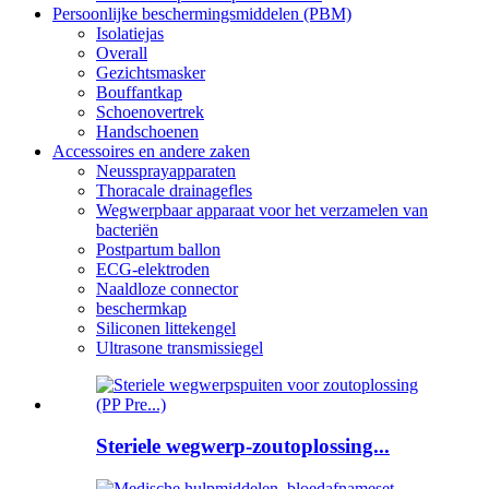
Persoonlijke beschermingsmiddelen (PBM)
Isolatiejas
Overall
Gezichtsmasker
Bouffantkap
Schoenovertrek
Handschoenen
Accessoires en andere zaken
Neussprayapparaten
Thoracale drainagefles
Wegwerpbaar apparaat voor het verzamelen van
bacteriën
Postpartum ballon
ECG-elektroden
Naaldloze connector
beschermkap
Siliconen littekengel
Ultrasone transmissiegel
Steriele wegwerp-zoutoplossing...