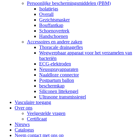
Persoonlijke beschermingsmiddelen (PBM)
Isolatiejas
Overall
Gezichtsmasker
Bouffantkap
Schoenovertrek
Handschoenen
Accessoires en andere zaken
Thoracale drainagefles
Wegwerpbaar apparaat voor het verzamelen van
bacteriën
ECG-elektroden
Neussprayapparaten
Naaldloze connector
Postpartum ballon
beschermkap
Siliconen littekengel
Ultrasone transmissiegel
Vasculaire toegang
Over ons
Veelgestelde vragen
Certificaat
Nieuws
Catalogus
Neem contact met ons op