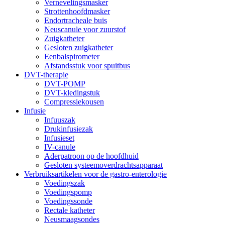
Vernevelingsmasker
Strottenhoofdmasker
Endortracheale buis
Neuscanule voor zuurstof
Zuigkatheter
Gesloten zuigkatheter
Eenbalspirometer
Afstandsstuk voor spuitbus
DVT-therapie
DVT-POMP
DVT-kledingstuk
Compressiekousen
Infusie
Infuuszak
Drukinfusiezak
Infusieset
IV-canule
Aderpatroon op de hoofdhuid
Gesloten systeemoverdrachtsapparaat
Verbruiksartikelen voor de gastro-enterologie
Voedingszak
Voedingspomp
Voedingssonde
Rectale katheter
Neusmaagsondes