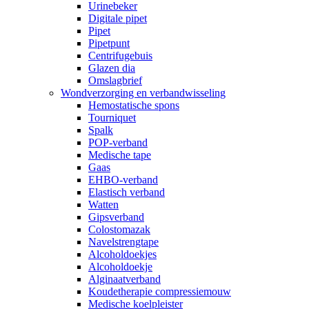
Urinebeker
Digitale pipet
Pipet
Pipetpunt
Centrifugebuis
Glazen dia
Omslagbrief
Wondverzorging en verbandwisseling
Hemostatische spons
Tourniquet
Spalk
POP-verband
Medische tape
Gaas
EHBO-verband
Elastisch verband
Watten
Gipsverband
Colostomazak
Navelstrengtape
Alcoholdoekjes
Alcoholdoekje
Alginaatverband
Koudetherapie compressiemouw
Medische koelpleister