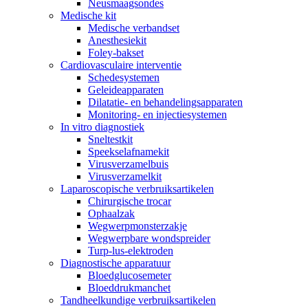
Neusmaagsondes
Medische kit
Medische verbandset
Anesthesiekit
Foley-bakset
Cardiovasculaire interventie
Schedesystemen
Geleideapparaten
Dilatatie- en behandelingsapparaten
Monitoring- en injectiesystemen
In vitro diagnostiek
Sneltestkit
Speekselafnamekit
Virusverzamelbuis
Virusverzamelkit
Laparoscopische verbruiksartikelen
Chirurgische trocar
Ophaalzak
Wegwerpmonsterzakje
Wegwerpbare wondspreider
Turp-lus-elektroden
Diagnostische apparatuur
Bloedglucosemeter
Bloeddrukmanchet
Tandheelkundige verbruiksartikelen