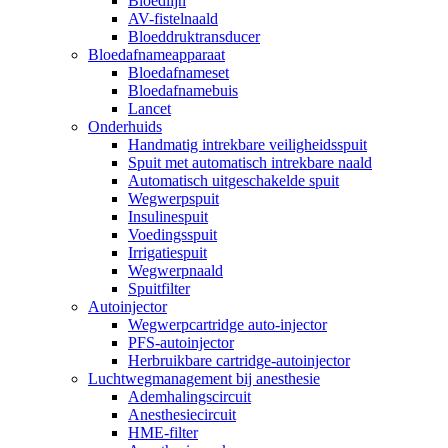
Bloedlijn
AV-fistelnaald
Bloeddruktransducer
Bloedafnameapparaat
Bloedafnameset
Bloedafnamebuis
Lancet
Onderhuids
Handmatig intrekbare veiligheidsspuit
Spuit met automatisch intrekbare naald
Automatisch uitgeschakelde spuit
Wegwerpspuit
Insulinespuit
Voedingsspuit
Irrigatiespuit
Wegwerpnaald
Spuitfilter
Autoinjector
Wegwerpcartridge auto-injector
PFS-autoinjector
Herbruikbare cartridge-autoinjector
Luchtwegmanagement bij anesthesie
Ademhalingscircuit
Anesthesiecircuit
HME-filter