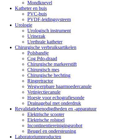
Mondknevel
Katheter en buis
PVC-buis
PVDF-leidingsysteem
Urologie
Urologisch instrument
Urinezak
Urethrale katheter
Chirurgische verbruiksartikelen
Polsbandje
Cog Pdo-draad
Chirurgische markeerstift
Chirurgisch mes
Chirurgische hechting
Ringretractor
Wegwerpbare baarmoedercanule
Vetinjectiecanule
Hoesje voor echografiesonde
Drainagebal met onderdruk
Revalidatiebenodigdheden en -apparatuur
Elektrische scooter
Elektrische rolstoel
Incontinentiereinigingsrobot
Beugel en ondersteuning
Laboratoriumproducten