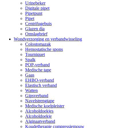
Urinebeker
Digitale pipet
Pipetpunt
Pipet
Centrifugebuis
Glazen dia
Omslagbrief
Wondverzorging en verbandwisseling
Colostomazak
Hemostatische spons
Tourniquet
Spalk
POP-verband
Medische tape
Gaas
EHBO-verband
Elastisch verband
Watten
Gipsverband
Navelstrengtape
Medische koelpleister
Alcoholdoekjes
Alcoholdoekje
Alginaatverband
Koudetherapie compressiemouw