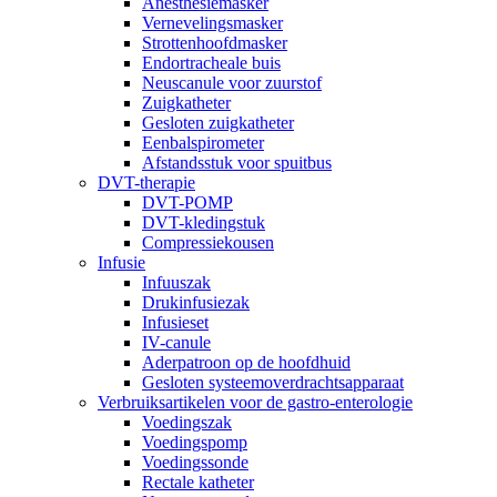
Anesthesiemasker
Vernevelingsmasker
Strottenhoofdmasker
Endortracheale buis
Neuscanule voor zuurstof
Zuigkatheter
Gesloten zuigkatheter
Eenbalspirometer
Afstandsstuk voor spuitbus
DVT-therapie
DVT-POMP
DVT-kledingstuk
Compressiekousen
Infusie
Infuuszak
Drukinfusiezak
Infusieset
IV-canule
Aderpatroon op de hoofdhuid
Gesloten systeemoverdrachtsapparaat
Verbruiksartikelen voor de gastro-enterologie
Voedingszak
Voedingspomp
Voedingssonde
Rectale katheter