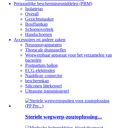
Persoonlijke beschermingsmiddelen (PBM)
Isolatiejas
Overall
Gezichtsmasker
Bouffantkap
Schoenovertrek
Handschoenen
Accessoires en andere zaken
Neussprayapparaten
Thoracale drainagefles
Wegwerpbaar apparaat voor het verzamelen van
bacteriën
Postpartum ballon
ECG-elektroden
Naaldloze connector
beschermkap
Siliconen littekengel
Ultrasone transmissiegel
Steriele wegwerp-zoutoplossing...