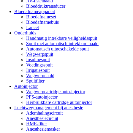
AV-fistelnaald
Bloeddruktransducer
Bloedafnameapparaat
Bloedafnameset
Bloedafnamebuis
Lancet
Onderhuids
Handmatig intrekbare veiligheidsspuit
Spuit met automatisch intrekbare naald
Automatisch uitgeschakelde spuit
Wegwerpspuit
Insulinespuit
Voedingsspuit
Irrigatiespuit
Wegwerpnaald
Spuitfilter
Autoinjector
Wegwerpcartridge auto-injector
PFS-autoinjector
Herbruikbare cartridge-autoinjector
Luchtwegmanagement bij anesthesie
Ademhalingscircuit
Anesthesiecircuit
HME-filter
Anesthesiemasker