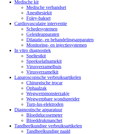
Medische kit
Medische verbandset
Anesthesiekit
Foley-bakset
Cardiovasculaire interventie
Schedesystemen
Geleideapparaten
Dilatatie- en behandelingsapparaten
Monitoring- en injectiesystemen
In vitro diagnostiek
Sneltestkit
Speekselafnamekit
Virusverzamelbuis
Virusverzamelkit
Laparoscopische verbruiksartikelen
Chirurgische trocar
Ophaalzak
Wegwerpmonsterzakje
Wegwerpbare wondspreider
Turp-lus-elektroden
Diagnostische apparatuur
Bloedglucosemeter
Bloeddrukmanchet
Tandheelkundige verbruiksartikelen
Tandheelkundige naald