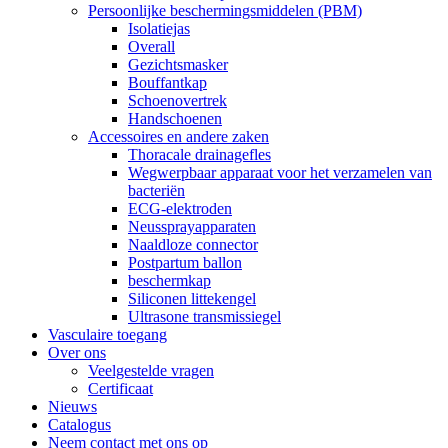
Persoonlijke beschermingsmiddelen (PBM)
Isolatiejas
Overall
Gezichtsmasker
Bouffantkap
Schoenovertrek
Handschoenen
Accessoires en andere zaken
Thoracale drainagefles
Wegwerpbaar apparaat voor het verzamelen van
bacteriën
ECG-elektroden
Neussprayapparaten
Naaldloze connector
Postpartum ballon
beschermkap
Siliconen littekengel
Ultrasone transmissiegel
Vasculaire toegang
Over ons
Veelgestelde vragen
Certificaat
Nieuws
Catalogus
Neem contact met ons op