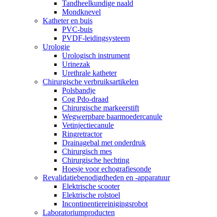
Tandheelkundige naald
Mondknevel
Katheter en buis
PVC-buis
PVDF-leidingsysteem
Urologie
Urologisch instrument
Urinezak
Urethrale katheter
Chirurgische verbruiksartikelen
Polsbandje
Cog Pdo-draad
Chirurgische markeerstift
Wegwerpbare baarmoedercanule
Vetinjectiecanule
Ringretractor
Drainagebal met onderdruk
Chirurgisch mes
Chirurgische hechting
Hoesje voor echografiesonde
Revalidatiebenodigdheden en -apparatuur
Elektrische scooter
Elektrische rolstoel
Incontinentiereinigingsrobot
Laboratoriumproducten