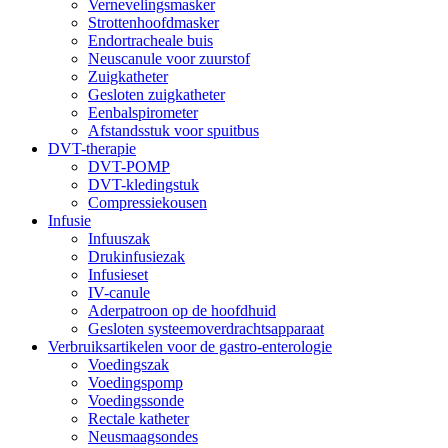
Vernevelingsmasker
Strottenhoofdmasker
Endortracheale buis
Neuscanule voor zuurstof
Zuigkatheter
Gesloten zuigkatheter
Eenbalspirometer
Afstandsstuk voor spuitbus
DVT-therapie
DVT-POMP
DVT-kledingstuk
Compressiekousen
Infusie
Infuuszak
Drukinfusiezak
Infusieset
IV-canule
Aderpatroon op de hoofdhuid
Gesloten systeemoverdrachtsapparaat
Verbruiksartikelen voor de gastro-enterologie
Voedingszak
Voedingspomp
Voedingssonde
Rectale katheter
Neusmaagsondes