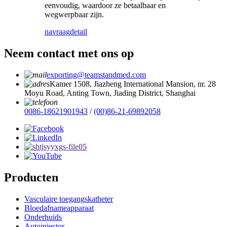
eenvoudig, waardoor ze betaalbaar en
wegwerpbaar zijn.
navraag
detail
Neem contact met ons op
exporting@teamstandmed.com
Kamer 1508, Jiazheng International Mansion, nr. 28
Moyu Road, Anting Town, Jiading District, Shanghai
0086-18621901943
/
(00)86-21-69892058
Producten
Vasculaire toegangskatheter
Bloedafnameapparaat
Onderhuids
Autoinjector