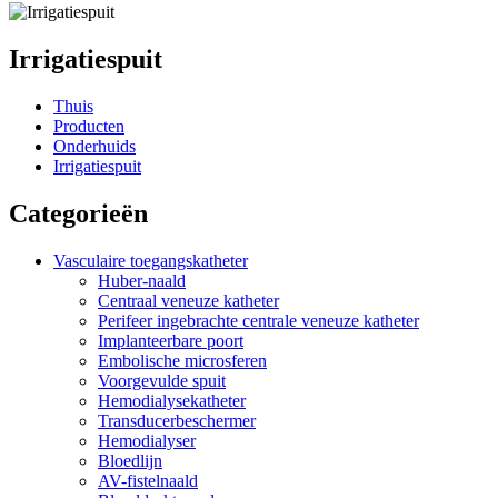
Irrigatiespuit
Thuis
Producten
Onderhuids
Irrigatiespuit
Categorieën
Vasculaire toegangskatheter
Huber-naald
Centraal veneuze katheter
Perifeer ingebrachte centrale veneuze katheter
Implanteerbare poort
Embolische microsferen
Voorgevulde spuit
Hemodialysekatheter
Transducerbeschermer
Hemodialyser
Bloedlijn
AV-fistelnaald