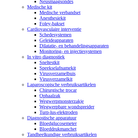
Neusmaagsondes
Medische kit
Medische verbandset
Anesthesiekit
Foley-bakset
Cardiovasculaire interventie
Schedesystemen
Geleideapparaten
Dilatatie- en behandelingsapparaten
Monitoring- en injectiesystemen
In vitro diagnostiek
Sneltestkit
Speekselafnamekit
Virusverzamelbuis
Virusverzamelkit
Laparoscopische verbruiksartikelen
Chirurgische trocar
Ophaalzak
Wegwerpmonsterzakje
Wegwerpbare wondspreider
Turp-lus-elektroden
Diagnostische apparatuur
Bloedglucosemeter
Bloeddrukmanchet
Tandheelkundige verbruiksartikelen