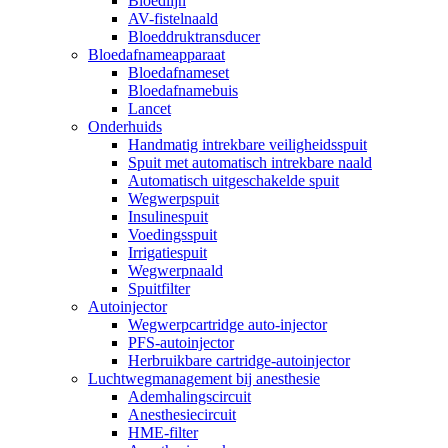
Bloedlijn
AV-fistelnaald
Bloeddruktransducer
Bloedafnameapparaat
Bloedafnameset
Bloedafnamebuis
Lancet
Onderhuids
Handmatig intrekbare veiligheidsspuit
Spuit met automatisch intrekbare naald
Automatisch uitgeschakelde spuit
Wegwerpspuit
Insulinespuit
Voedingsspuit
Irrigatiespuit
Wegwerpnaald
Spuitfilter
Autoinjector
Wegwerpcartridge auto-injector
PFS-autoinjector
Herbruikbare cartridge-autoinjector
Luchtwegmanagement bij anesthesie
Ademhalingscircuit
Anesthesiecircuit
HME-filter