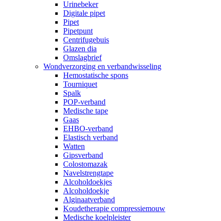
Urinebeker
Digitale pipet
Pipet
Pipetpunt
Centrifugebuis
Glazen dia
Omslagbrief
Wondverzorging en verbandwisseling
Hemostatische spons
Tourniquet
Spalk
POP-verband
Medische tape
Gaas
EHBO-verband
Elastisch verband
Watten
Gipsverband
Colostomazak
Navelstrengtape
Alcoholdoekjes
Alcoholdoekje
Alginaatverband
Koudetherapie compressiemouw
Medische koelpleister