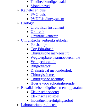
Tandheelkundige naald
Mondknevel
Katheter en buis
PVC-buis
PVDF-leidingsysteem
Urologie
Urologisch instrument
Urinezak
Urethrale katheter
Chirurgische verbruiksartikelen
Polsbandje
Cog Pdo-draad
Chirurgische markeerstift
Wegwerpbare baarmoedercanule
Vetinjectiecanule
Ringretractor
Drainagebal met onderdruk
Chirurgisch mes
Chirurgische hechting
Hoesje voor echografiesonde
Revalidatiebenodigdheden en -apparatuur
Elektrische scooter
Elektrische rolstoel
Incontinentiereinigingsrobot
Laboratoriumproducten