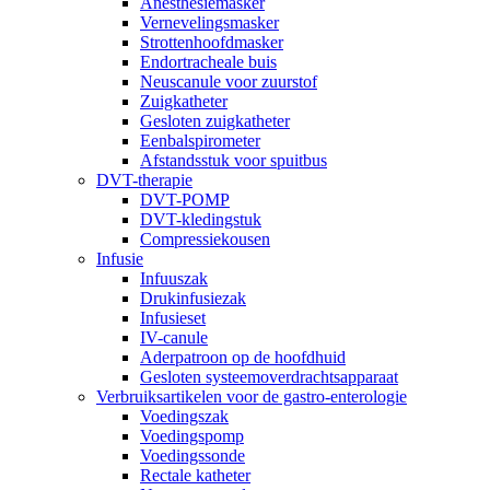
Anesthesiemasker
Vernevelingsmasker
Strottenhoofdmasker
Endortracheale buis
Neuscanule voor zuurstof
Zuigkatheter
Gesloten zuigkatheter
Eenbalspirometer
Afstandsstuk voor spuitbus
DVT-therapie
DVT-POMP
DVT-kledingstuk
Compressiekousen
Infusie
Infuuszak
Drukinfusiezak
Infusieset
IV-canule
Aderpatroon op de hoofdhuid
Gesloten systeemoverdrachtsapparaat
Verbruiksartikelen voor de gastro-enterologie
Voedingszak
Voedingspomp
Voedingssonde
Rectale katheter