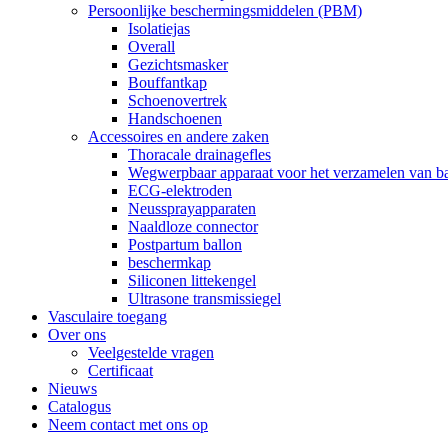
Persoonlijke beschermingsmiddelen (PBM)
Isolatiejas
Overall
Gezichtsmasker
Bouffantkap
Schoenovertrek
Handschoenen
Accessoires en andere zaken
Thoracale drainagefles
Wegwerpbaar apparaat voor het verzamelen van ba
ECG-elektroden
Neussprayapparaten
Naaldloze connector
Postpartum ballon
beschermkap
Siliconen littekengel
Ultrasone transmissiegel
Vasculaire toegang
Over ons
Veelgestelde vragen
Certificaat
Nieuws
Catalogus
Neem contact met ons op