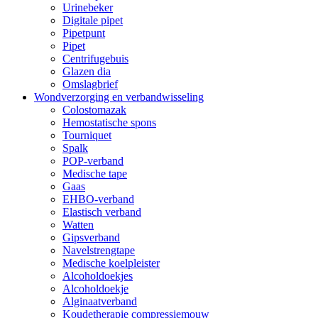
Urinebeker
Digitale pipet
Pipetpunt
Pipet
Centrifugebuis
Glazen dia
Omslagbrief
Wondverzorging en verbandwisseling
Colostomazak
Hemostatische spons
Tourniquet
Spalk
POP-verband
Medische tape
Gaas
EHBO-verband
Elastisch verband
Watten
Gipsverband
Navelstrengtape
Medische koelpleister
Alcoholdoekjes
Alcoholdoekje
Alginaatverband
Koudetherapie compressiemouw