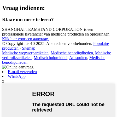
Vraag indienen:
Klaar om meer te leren?
SHANGHAI TEAMSTAND CORPORATION is een
professionele leverancier van medische producten en oplossingen.
Klik hier voor een aanvraag.
© Copyright - 2010-2025: Alle rechten voorbehouden.
Populaire
producten
-
Sitemap
Medische wegwerpartikelen
,
Medische benodigdheden
,
Medische
verbruiksartikelen
,
Medisch hulpmiddel
,
Ad spuiten
,
Medische
benodigdheden
,
E-mail verzenden
WhatsApp
x