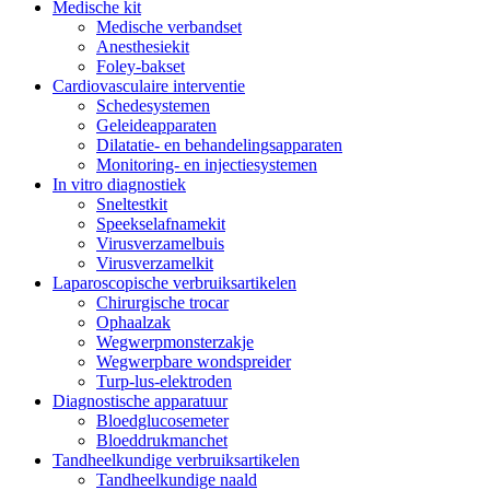
Medische kit
Medische verbandset
Anesthesiekit
Foley-bakset
Cardiovasculaire interventie
Schedesystemen
Geleideapparaten
Dilatatie- en behandelingsapparaten
Monitoring- en injectiesystemen
In vitro diagnostiek
Sneltestkit
Speekselafnamekit
Virusverzamelbuis
Virusverzamelkit
Laparoscopische verbruiksartikelen
Chirurgische trocar
Ophaalzak
Wegwerpmonsterzakje
Wegwerpbare wondspreider
Turp-lus-elektroden
Diagnostische apparatuur
Bloedglucosemeter
Bloeddrukmanchet
Tandheelkundige verbruiksartikelen
Tandheelkundige naald