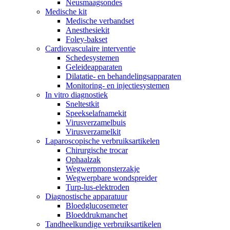
Neusmaagsondes
Medische kit
Medische verbandset
Anesthesiekit
Foley-bakset
Cardiovasculaire interventie
Schedesystemen
Geleideapparaten
Dilatatie- en behandelingsapparaten
Monitoring- en injectiesystemen
In vitro diagnostiek
Sneltestkit
Speekselafnamekit
Virusverzamelbuis
Virusverzamelkit
Laparoscopische verbruiksartikelen
Chirurgische trocar
Ophaalzak
Wegwerpmonsterzakje
Wegwerpbare wondspreider
Turp-lus-elektroden
Diagnostische apparatuur
Bloedglucosemeter
Bloeddrukmanchet
Tandheelkundige verbruiksartikelen