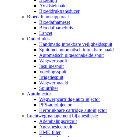
Bloedlijn
AV-fistelnaald
Bloeddruktransducer
Bloedafnameapparaat
Bloedafnameset
Bloedafnamebuis
Lancet
Onderhuids
Handmatig intrekbare veiligheidsspuit
Spuit met automatisch intrekbare naald
Automatisch uitgeschakelde spuit
Wegwerpspuit
Insulinespuit
Voedingsspuit
Irrigatiespuit
Wegwerpnaald
Spuitfilter
Autoinjector
Wegwerpcartridge auto-injector
PFS-autoinjector
Herbruikbare cartridge-autoinjector
Luchtwegmanagement bij anesthesie
Ademhalingscircuit
Anesthesiecircuit
HME-filter