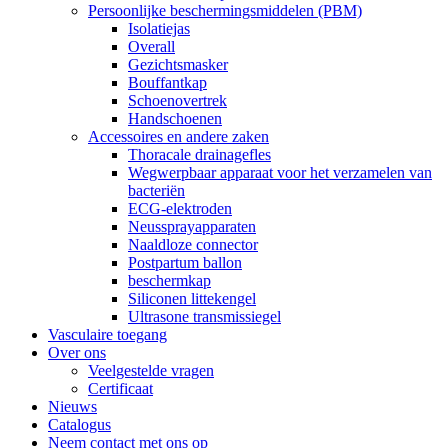
Persoonlijke beschermingsmiddelen (PBM)
Isolatiejas
Overall
Gezichtsmasker
Bouffantkap
Schoenovertrek
Handschoenen
Accessoires en andere zaken
Thoracale drainagefles
Wegwerpbaar apparaat voor het verzamelen van
bacteriën
ECG-elektroden
Neussprayapparaten
Naaldloze connector
Postpartum ballon
beschermkap
Siliconen littekengel
Ultrasone transmissiegel
Vasculaire toegang
Over ons
Veelgestelde vragen
Certificaat
Nieuws
Catalogus
Neem contact met ons op