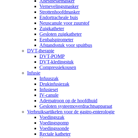
Anesthesiemasker
Vernevelingsmasker
Strottenhoofdmasker
Endortracheale buis
Neuscanule voor zuurstof
Zuigkatheter
Gesloten zuigkatheter
Eenbalspirometer
Afstandsstuk voor spuitbus
DVT-therapie
DVT-POMP
DVT-kledingstuk
Compressiekousen
Infusie
Infuuszak
Drukinfusiezak
Infusieset
IV-canule
Aderpatroon op de hoofdhuid
Gesloten systeemoverdrachtsapparaat
Verbruiksartikelen voor de gastro-enterologie
Voedingszak
Voedingspomp
Voedingssonde
Rectale katheter