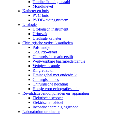
Tandheelkundige naald
Mondknevel
Katheter en buis
PVC-buis
PVDF-leidingsysteem
Urologie
Urologisch instrument
Urinezak
Urethrale katheter
Chirurgische verbruiksartikelen
Polsbandje
Cog Pdo-draad
Chirurgische markeerstift
Wegwerpbare baarmoedercanule
Vetinjectiecanule
Ringretractor
Drainagebal met onderdruk
Chirurgisch mes
Chirurgische hechting
Hoesje voor echografiesonde
Revalidatiebenodigdheden en -apparatuur
Elektrische scooter
Elektrische rolstoel
Incontinentiereinigingsrobot
Laboratoriumproducten