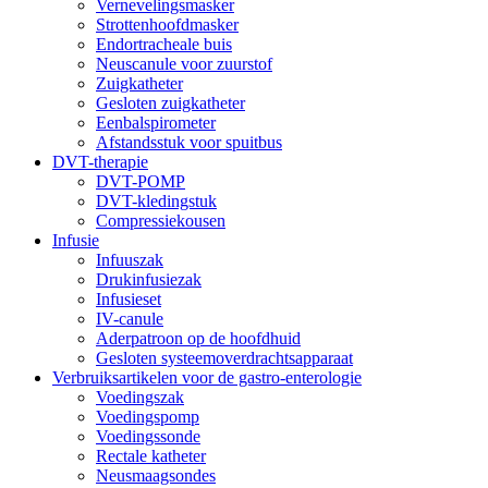
Vernevelingsmasker
Strottenhoofdmasker
Endortracheale buis
Neuscanule voor zuurstof
Zuigkatheter
Gesloten zuigkatheter
Eenbalspirometer
Afstandsstuk voor spuitbus
DVT-therapie
DVT-POMP
DVT-kledingstuk
Compressiekousen
Infusie
Infuuszak
Drukinfusiezak
Infusieset
IV-canule
Aderpatroon op de hoofdhuid
Gesloten systeemoverdrachtsapparaat
Verbruiksartikelen voor de gastro-enterologie
Voedingszak
Voedingspomp
Voedingssonde
Rectale katheter
Neusmaagsondes