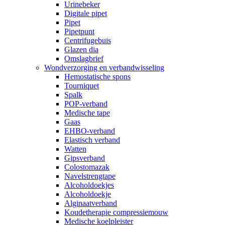
Urinebeker
Digitale pipet
Pipet
Pipetpunt
Centrifugebuis
Glazen dia
Omslagbrief
Wondverzorging en verbandwisseling
Hemostatische spons
Tourniquet
Spalk
POP-verband
Medische tape
Gaas
EHBO-verband
Elastisch verband
Watten
Gipsverband
Colostomazak
Navelstrengtape
Alcoholdoekjes
Alcoholdoekje
Alginaatverband
Koudetherapie compressiemouw
Medische koelpleister