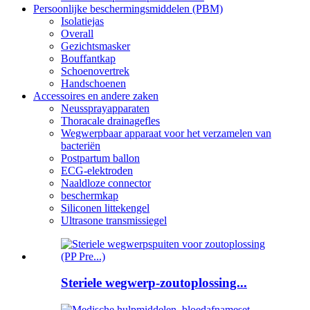
Persoonlijke beschermingsmiddelen (PBM)
Isolatiejas
Overall
Gezichtsmasker
Bouffantkap
Schoenovertrek
Handschoenen
Accessoires en andere zaken
Neussprayapparaten
Thoracale drainagefles
Wegwerpbaar apparaat voor het verzamelen van
bacteriën
Postpartum ballon
ECG-elektroden
Naaldloze connector
beschermkap
Siliconen littekengel
Ultrasone transmissiegel
Steriele wegwerp-zoutoplossing...