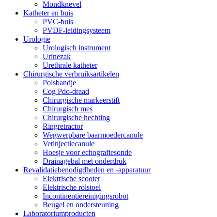
Mondknevel
Katheter en buis
PVC-buis
PVDF-leidingsysteem
Urologie
Urologisch instrument
Urinezak
Urethrale katheter
Chirurgische verbruiksartikelen
Polsbandje
Cog Pdo-draad
Chirurgische markeerstift
Chirurgisch mes
Chirurgische hechting
Ringretractor
Wegwerpbare baarmoedercanule
Vetinjectiecanule
Hoesje voor echografiesonde
Drainagebal met onderdruk
Revalidatiebenodigdheden en -apparatuur
Elektrische scooter
Elektrische rolstoel
Incontinentiereinigingsrobot
Beugel en ondersteuning
Laboratoriumproducten