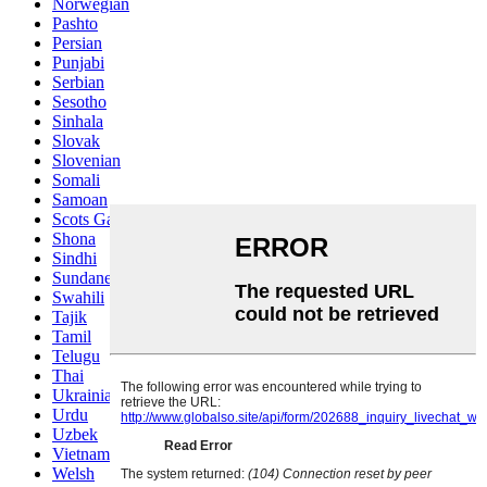
Norwegian
Pashto
Persian
Punjabi
Serbian
Sesotho
Sinhala
Slovak
Slovenian
Somali
Samoan
Scots Gaelic
Shona
Sindhi
Sundanese
Swahili
Tajik
Tamil
Telugu
Thai
Ukrainian
Urdu
Uzbek
Vietnamese
Welsh