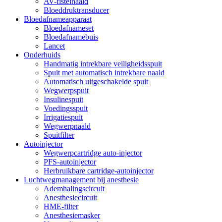
AV-fistelnaald
Bloeddruktransducer
Bloedafnameapparaat
Bloedafnameset
Bloedafnamebuis
Lancet
Onderhuids
Handmatig intrekbare veiligheidsspuit
Spuit met automatisch intrekbare naald
Automatisch uitgeschakelde spuit
Wegwerpspuit
Insulinespuit
Voedingsspuit
Irrigatiespuit
Wegwerpnaald
Spuitfilter
Autoinjector
Wegwerpcartridge auto-injector
PFS-autoinjector
Herbruikbare cartridge-autoinjector
Luchtwegmanagement bij anesthesie
Ademhalingscircuit
Anesthesiecircuit
HME-filter
Anesthesiemasker