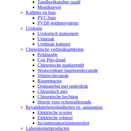
Tandheelkundige naald
Mondknevel
Katheter en buis
PVC-buis
PVDF-leidingsysteem
Urologie
Urologisch instrument
Urinezak
Urethrale katheter
Chirurgische verbruiksartikelen
Polsbandje
Cog Pdo-draad
Chirurgische markeerstift
Wegwerpbare baarmoedercanule
Vetinjectiecanule
Ringretractor
Drainagebal met onderdruk
Chirurgisch mes
Chirurgische hechting
Hoesje voor echografiesonde
Revalidatiebenodigdheden en -apparatuur
Elektrische scooter
Elektrische rolstoel
Incontinentiereinigingsrobot
Laboratoriumproducten