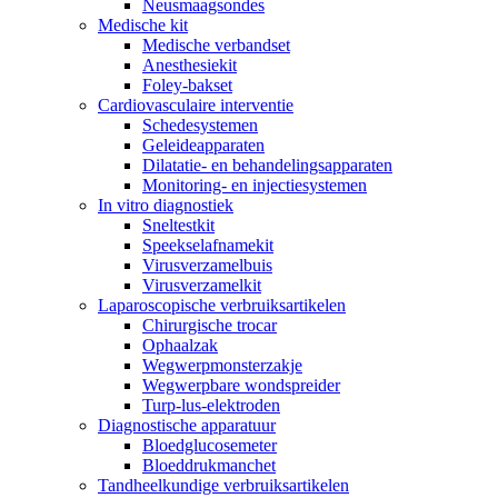
Neusmaagsondes
Medische kit
Medische verbandset
Anesthesiekit
Foley-bakset
Cardiovasculaire interventie
Schedesystemen
Geleideapparaten
Dilatatie- en behandelingsapparaten
Monitoring- en injectiesystemen
In vitro diagnostiek
Sneltestkit
Speekselafnamekit
Virusverzamelbuis
Virusverzamelkit
Laparoscopische verbruiksartikelen
Chirurgische trocar
Ophaalzak
Wegwerpmonsterzakje
Wegwerpbare wondspreider
Turp-lus-elektroden
Diagnostische apparatuur
Bloedglucosemeter
Bloeddrukmanchet
Tandheelkundige verbruiksartikelen