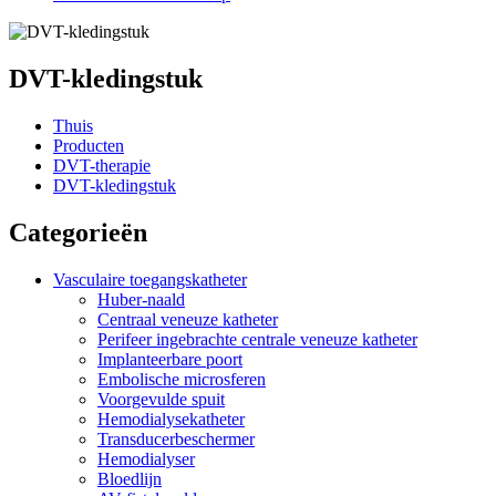
DVT-kledingstuk
Thuis
Producten
DVT-therapie
DVT-kledingstuk
Categorieën
Vasculaire toegangskatheter
Huber-naald
Centraal veneuze katheter
Perifeer ingebrachte centrale veneuze katheter
Implanteerbare poort
Embolische microsferen
Voorgevulde spuit
Hemodialysekatheter
Transducerbeschermer
Hemodialyser
Bloedlijn