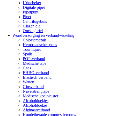
Urinebeker
Digitale pipet
Pipetpunt
Pipet
Centrifugebuis
Glazen dia
Omslagbrief
Wondverzorging en verbandwisseling
Colostomazak
Hemostatische spons
Tourniquet
Spalk
POP-verband
Medische tape
Gaas
EHBO-verband
Elastisch verband
Watten
Gipsverband
Navelstrengtape
Medische koelpleister
Alcoholdoekjes
Alcoholdoekje
Alginaatverband
Koudetherapie compressiemouw