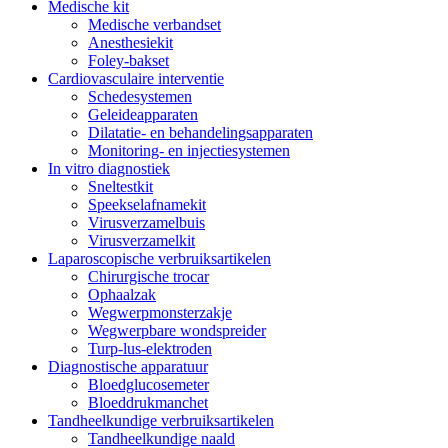
Medische kit
Medische verbandset
Anesthesiekit
Foley-bakset
Cardiovasculaire interventie
Schedesystemen
Geleideapparaten
Dilatatie- en behandelingsapparaten
Monitoring- en injectiesystemen
In vitro diagnostiek
Sneltestkit
Speekselafnamekit
Virusverzamelbuis
Virusverzamelkit
Laparoscopische verbruiksartikelen
Chirurgische trocar
Ophaalzak
Wegwerpmonsterzakje
Wegwerpbare wondspreider
Turp-lus-elektroden
Diagnostische apparatuur
Bloedglucosemeter
Bloeddrukmanchet
Tandheelkundige verbruiksartikelen
Tandheelkundige naald