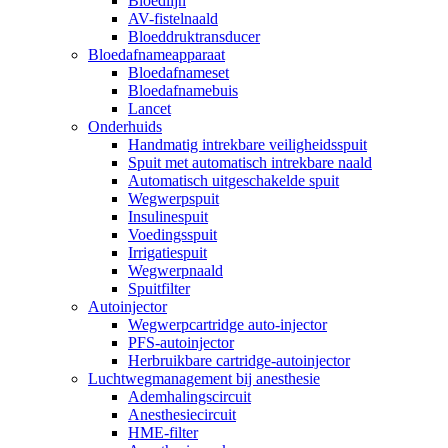
Bloedlijn
AV-fistelnaald
Bloeddruktransducer
Bloedafnameapparaat
Bloedafnameset
Bloedafnamebuis
Lancet
Onderhuids
Handmatig intrekbare veiligheidsspuit
Spuit met automatisch intrekbare naald
Automatisch uitgeschakelde spuit
Wegwerpspuit
Insulinespuit
Voedingsspuit
Irrigatiespuit
Wegwerpnaald
Spuitfilter
Autoinjector
Wegwerpcartridge auto-injector
PFS-autoinjector
Herbruikbare cartridge-autoinjector
Luchtwegmanagement bij anesthesie
Ademhalingscircuit
Anesthesiecircuit
HME-filter