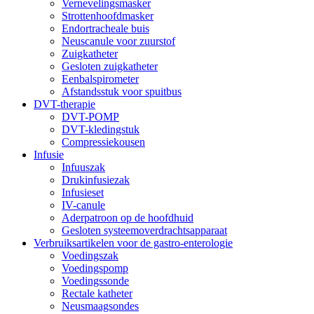
Vernevelingsmasker
Strottenhoofdmasker
Endortracheale buis
Neuscanule voor zuurstof
Zuigkatheter
Gesloten zuigkatheter
Eenbalspirometer
Afstandsstuk voor spuitbus
DVT-therapie
DVT-POMP
DVT-kledingstuk
Compressiekousen
Infusie
Infuuszak
Drukinfusiezak
Infusieset
IV-canule
Aderpatroon op de hoofdhuid
Gesloten systeemoverdrachtsapparaat
Verbruiksartikelen voor de gastro-enterologie
Voedingszak
Voedingspomp
Voedingssonde
Rectale katheter
Neusmaagsondes