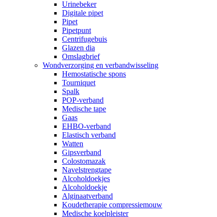
Urinebeker
Digitale pipet
Pipet
Pipetpunt
Centrifugebuis
Glazen dia
Omslagbrief
Wondverzorging en verbandwisseling
Hemostatische spons
Tourniquet
Spalk
POP-verband
Medische tape
Gaas
EHBO-verband
Elastisch verband
Watten
Gipsverband
Colostomazak
Navelstrengtape
Alcoholdoekjes
Alcoholdoekje
Alginaatverband
Koudetherapie compressiemouw
Medische koelpleister