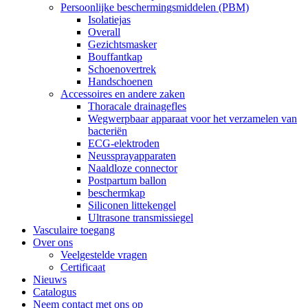
Persoonlijke beschermingsmiddelen (PBM)
Isolatiejas
Overall
Gezichtsmasker
Bouffantkap
Schoenovertrek
Handschoenen
Accessoires en andere zaken
Thoracale drainagefles
Wegwerpbaar apparaat voor het verzamelen van
bacteriën
ECG-elektroden
Neussprayapparaten
Naaldloze connector
Postpartum ballon
beschermkap
Siliconen littekengel
Ultrasone transmissiegel
Vasculaire toegang
Over ons
Veelgestelde vragen
Certificaat
Nieuws
Catalogus
Neem contact met ons op