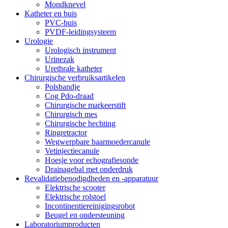
Mondknevel
Katheter en buis
PVC-buis
PVDF-leidingsysteem
Urologie
Urologisch instrument
Urinezak
Urethrale katheter
Chirurgische verbruiksartikelen
Polsbandje
Cog Pdo-draad
Chirurgische markeerstift
Chirurgisch mes
Chirurgische hechting
Ringretractor
Wegwerpbare baarmoedercanule
Vetinjectiecanule
Hoesje voor echografiesonde
Drainagebal met onderdruk
Revalidatiebenodigdheden en -apparatuur
Elektrische scooter
Elektrische rolstoel
Incontinentiereinigingsrobot
Beugel en ondersteuning
Laboratoriumproducten