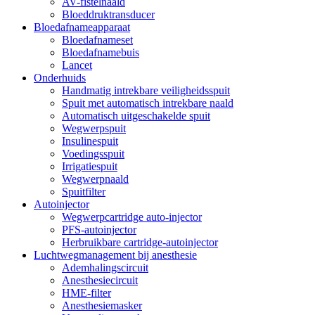
AV-fistelnaald
Bloeddruktransducer
Bloedafnameapparaat
Bloedafnameset
Bloedafnamebuis
Lancet
Onderhuids
Handmatig intrekbare veiligheidsspuit
Spuit met automatisch intrekbare naald
Automatisch uitgeschakelde spuit
Wegwerpspuit
Insulinespuit
Voedingsspuit
Irrigatiespuit
Wegwerpnaald
Spuitfilter
Autoinjector
Wegwerpcartridge auto-injector
PFS-autoinjector
Herbruikbare cartridge-autoinjector
Luchtwegmanagement bij anesthesie
Ademhalingscircuit
Anesthesiecircuit
HME-filter
Anesthesiemasker