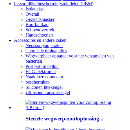
Persoonlijke beschermingsmiddelen (PBM)
Isolatiejas
Overall
Gezichtsmasker
Bouffantkap
Schoenovertrek
Handschoenen
Accessoires en andere zaken
Neussprayapparaten
Thoracale drainagefles
Wegwerpbaar apparaat voor het verzamelen van
bacteriën
Postpartum ballon
ECG-elektroden
Naaldloze connector
beschermkap
Siliconen littekengel
Ultrasone transmissiegel
Steriele wegwerp-zoutoplossing...