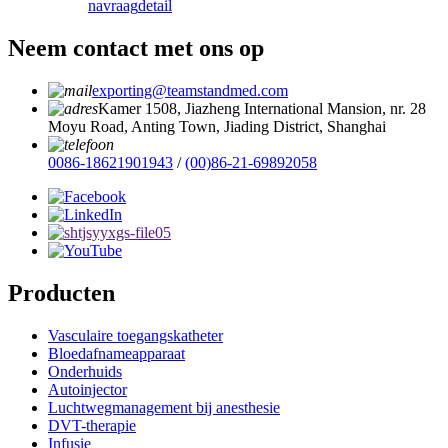
navraag
detail
Neem contact met ons op
exporting@teamstandmed.com
Kamer 1508, Jiazheng International Mansion, nr. 28
Moyu Road, Anting Town, Jiading District, Shanghai
0086-18621901943
/
(00)86-21-69892058
Producten
Vasculaire toegangskatheter
Bloedafnameapparaat
Onderhuids
Autoinjector
Luchtwegmanagement bij anesthesie
DVT-therapie
Infusie