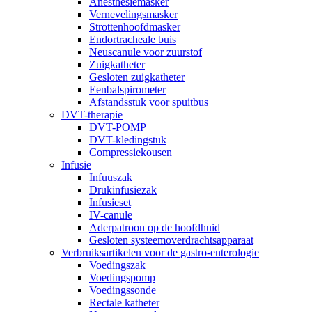
Anesthesiemasker
Vernevelingsmasker
Strottenhoofdmasker
Endortracheale buis
Neuscanule voor zuurstof
Zuigkatheter
Gesloten zuigkatheter
Eenbalspirometer
Afstandsstuk voor spuitbus
DVT-therapie
DVT-POMP
DVT-kledingstuk
Compressiekousen
Infusie
Infuuszak
Drukinfusiezak
Infusieset
IV-canule
Aderpatroon op de hoofdhuid
Gesloten systeemoverdrachtsapparaat
Verbruiksartikelen voor de gastro-enterologie
Voedingszak
Voedingspomp
Voedingssonde
Rectale katheter