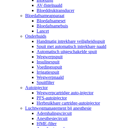
Bloedlijn
AV-fistelnaald
Bloeddruktransducer
Bloedafnameapparaat
Bloedafnameset
Bloedafnamebuis
Lancet
Onderhuids
Handmatig intrekbare veiligheidsspuit
Spuit met automatisch intrekbare naald
Automatisch uitgeschakelde spuit
Wegwerpspuit
Insulinespuit
Voedingsspuit
Irrigatiespuit
Wegwerpnaald
Spuitfilter
Autoinjector
Wegwerpcartridge auto-injector
PFS-autoinjector
Herbruikbare cartridge-autoinjector
Luchtwegmanagement bij anesthesie
Ademhalingscircuit
Anesthesiecircuit
HME-filter