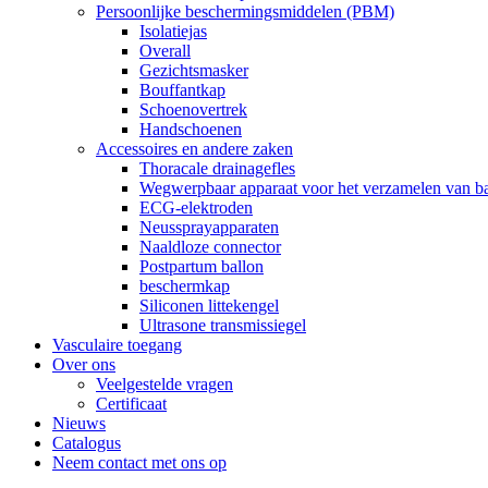
Persoonlijke beschermingsmiddelen (PBM)
Isolatiejas
Overall
Gezichtsmasker
Bouffantkap
Schoenovertrek
Handschoenen
Accessoires en andere zaken
Thoracale drainagefles
Wegwerpbaar apparaat voor het verzamelen van ba
ECG-elektroden
Neussprayapparaten
Naaldloze connector
Postpartum ballon
beschermkap
Siliconen littekengel
Ultrasone transmissiegel
Vasculaire toegang
Over ons
Veelgestelde vragen
Certificaat
Nieuws
Catalogus
Neem contact met ons op