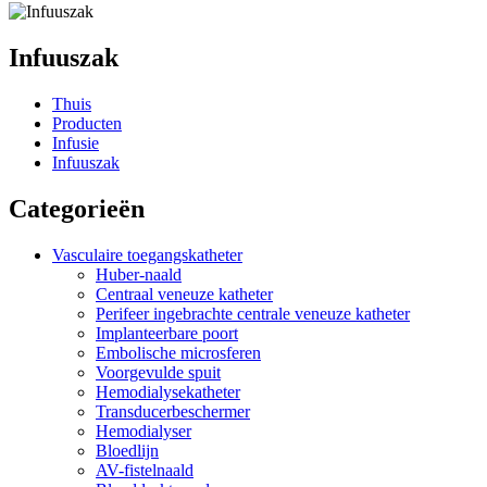
Infuuszak
Thuis
Producten
Infusie
Infuuszak
Categorieën
Vasculaire toegangskatheter
Huber-naald
Centraal veneuze katheter
Perifeer ingebrachte centrale veneuze katheter
Implanteerbare poort
Embolische microsferen
Voorgevulde spuit
Hemodialysekatheter
Transducerbeschermer
Hemodialyser
Bloedlijn
AV-fistelnaald