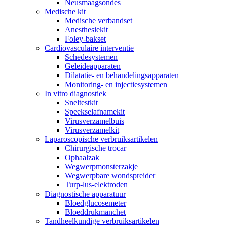
Neusmaagsondes
Medische kit
Medische verbandset
Anesthesiekit
Foley-bakset
Cardiovasculaire interventie
Schedesystemen
Geleideapparaten
Dilatatie- en behandelingsapparaten
Monitoring- en injectiesystemen
In vitro diagnostiek
Sneltestkit
Speekselafnamekit
Virusverzamelbuis
Virusverzamelkit
Laparoscopische verbruiksartikelen
Chirurgische trocar
Ophaalzak
Wegwerpmonsterzakje
Wegwerpbare wondspreider
Turp-lus-elektroden
Diagnostische apparatuur
Bloedglucosemeter
Bloeddrukmanchet
Tandheelkundige verbruiksartikelen