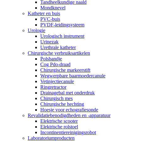
Tandheelkundige naald
Mondknevel
Katheter en buis
PVC-buis
PVDF-leidingsysteem
Urologie
Urologisch instrument
Urinezak
Urethrale katheter
Chirurgische verbruiksartikelen
Polsbandje
Cog Pdo-draad
Chirurgische markeerstift
Wegwerpbare baarmoedercanule
Vetinjectiecanule
Ringretractor
Drainagebal met onderdruk
Chirurgisch mes
Chirurgische hechting
Hoesje voor echografiesonde
Revalidatiebenodigdheden en -apparatuur
Elektrische scooter
Elektrische rolstoel
Incontinentiereinigingsrobot
Laboratoriumproducten