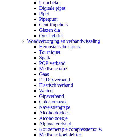
Urinebeker
Digitale pipet
Pipet
Pipetpunt
Centrifugebuis
Glazen dia
Omslagbrief
Wondverzorging en verbandwisseling
Hemostatische spons
Tourniquet
Spalk
POP-verband
Medische tape
Gaas
EHBO-verband
Elastisch verband
Watten
Gipsverband
Colostomazak
Navelstrengtape
Alcoholdoekjes
Alcoholdoekje
Alginaatverband
Koudetherapie compressiemouw
Medische koelpleister