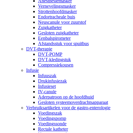
Anesthesiemasker
Vernevelingsmasker
Strottenhoofdmasker
Endortracheale buis
Neuscanule voor zuurstof
Zuigkatheter
Gesloten zuigkatheter
Eenbalspirometer
Afstandsstuk voor spuitbus
DVT-therapie
DVT-POMP
DVT-kledingstuk
Compressiekousen
Infusie
Infuuszak
Drukinfusiezak
Infusieset
IV-canule
Aderpatroon op de hoofdhuid
Gesloten systeemoverdrachtsapparaat
Verbruiksartikelen voor de gastro-enterologie
Voedingszak
Voedingspomp
Voedingssonde
Rectale katheter