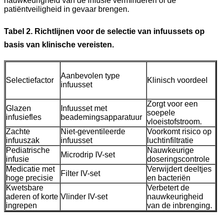
nauwkeurigheid van de infusie verminderen of de
patiëntveiligheid in gevaar brengen.
Tabel 2. Richtlijnen voor de selectie van infuussets op
basis van klinische vereisten.
Aanbevolen type
Selectiefactor
Klinisch voordeel
infuusset
Zorgt voor een
Glazen
Infuusset met
soepele
infusiefles
beademingsapparatuur
vloeistofstroom.
Zachte
Niet-geventileerde
Voorkomt risico op
infuuszak
infuusset
luchtinfiltratie
Pediatrische
Nauwkeurige
Microdrip IV-set
infusie
doseringscontrole
Medicatie met
Verwijdert deeltjes
Filter IV-set
hoge precisie
en bacteriën
Kwetsbare
Verbetert de
aderen of korte
Vlinder IV-set
nauwkeurigheid
ingrepen
van de inbrenging.