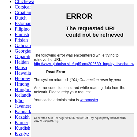
Chichewa
Corsican
Croatian
Dutch
Estonian
Filipino
Finnish
Frisian
Galician
Georgian
Gujarati
Haitian
Hausa
Hawaiian
Hebrew
Hmong
Hungarian
Icelandic
Igbo
Javanese
Kannada
Kazakh
Khmer
Kurdish
Kyrgyz