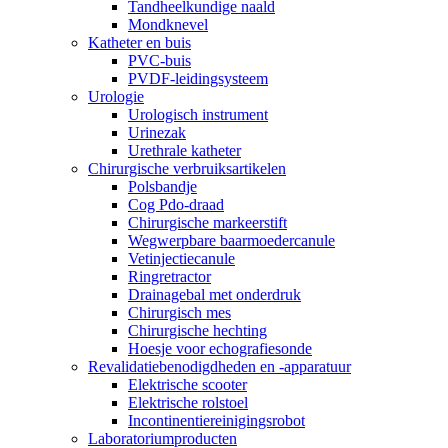
Tandheelkundige naald
Mondknevel
Katheter en buis
PVC-buis
PVDF-leidingsysteem
Urologie
Urologisch instrument
Urinezak
Urethrale katheter
Chirurgische verbruiksartikelen
Polsbandje
Cog Pdo-draad
Chirurgische markeerstift
Wegwerpbare baarmoedercanule
Vetinjectiecanule
Ringretractor
Drainagebal met onderdruk
Chirurgisch mes
Chirurgische hechting
Hoesje voor echografiesonde
Revalidatiebenodigdheden en -apparatuur
Elektrische scooter
Elektrische rolstoel
Incontinentiereinigingsrobot
Laboratoriumproducten