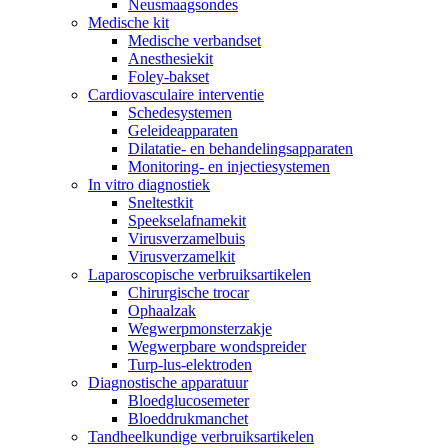
Neusmaagsondes
Medische kit
Medische verbandset
Anesthesiekit
Foley-bakset
Cardiovasculaire interventie
Schedesystemen
Geleideapparaten
Dilatatie- en behandelingsapparaten
Monitoring- en injectiesystemen
In vitro diagnostiek
Sneltestkit
Speekselafnamekit
Virusverzamelbuis
Virusverzamelkit
Laparoscopische verbruiksartikelen
Chirurgische trocar
Ophaalzak
Wegwerpmonsterzakje
Wegwerpbare wondspreider
Turp-lus-elektroden
Diagnostische apparatuur
Bloedglucosemeter
Bloeddrukmanchet
Tandheelkundige verbruiksartikelen