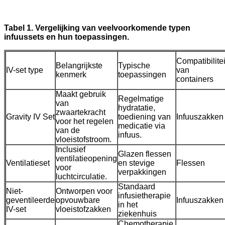
Tabel 1. Vergelijking van veelvoorkomende typen
infuussets en hun toepassingen.
Compatibilitei
Belangrijkste
Typische
IV-set type
van
kenmerk
toepassingen
containers
Maakt gebruik
Regelmatige
van
hydratatie,
zwaartekracht
Gravity IV Set
toediening van
Infuuszakken
voor het regelen
medicatie via
van de
infuus.
vloeistofstroom.
Inclusief
Glazen flessen
ventilatieopening
Ventilatieset
en stevige
Flessen
voor
verpakkingen
luchtcirculatie.
Standaard
Niet-
Ontworpen voor
infusietherapie
geventileerde
opvouwbare
Infuuszakken
in het
IV-set
vloeistofzakken
ziekenhuis
Chemotherapie,