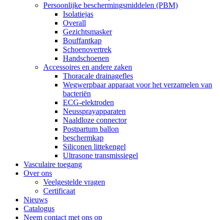
Persoonlijke beschermingsmiddelen (PBM)
Isolatiejas
Overall
Gezichtsmasker
Bouffantkap
Schoenovertrek
Handschoenen
Accessoires en andere zaken
Thoracale drainagefles
Wegwerpbaar apparaat voor het verzamelen van
bacteriën
ECG-elektroden
Neussprayapparaten
Naaldloze connector
Postpartum ballon
beschermkap
Siliconen littekengel
Ultrasone transmissiegel
Vasculaire toegang
Over ons
Veelgestelde vragen
Certificaat
Nieuws
Catalogus
Neem contact met ons op