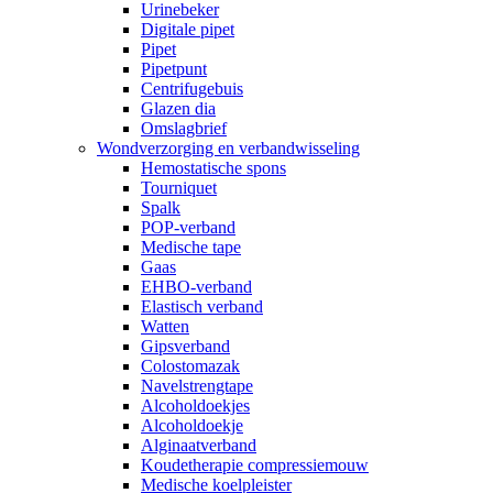
Urinebeker
Digitale pipet
Pipet
Pipetpunt
Centrifugebuis
Glazen dia
Omslagbrief
Wondverzorging en verbandwisseling
Hemostatische spons
Tourniquet
Spalk
POP-verband
Medische tape
Gaas
EHBO-verband
Elastisch verband
Watten
Gipsverband
Colostomazak
Navelstrengtape
Alcoholdoekjes
Alcoholdoekje
Alginaatverband
Koudetherapie compressiemouw
Medische koelpleister