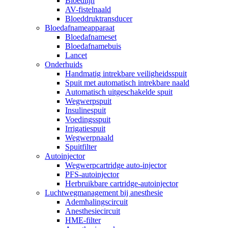
Bloedlijn
AV-fistelnaald
Bloeddruktransducer
Bloedafnameapparaat
Bloedafnameset
Bloedafnamebuis
Lancet
Onderhuids
Handmatig intrekbare veiligheidsspuit
Spuit met automatisch intrekbare naald
Automatisch uitgeschakelde spuit
Wegwerpspuit
Insulinespuit
Voedingsspuit
Irrigatiespuit
Wegwerpnaald
Spuitfilter
Autoinjector
Wegwerpcartridge auto-injector
PFS-autoinjector
Herbruikbare cartridge-autoinjector
Luchtwegmanagement bij anesthesie
Ademhalingscircuit
Anesthesiecircuit
HME-filter