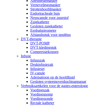
Anesthesiemasker
Vernevelingsmasker
Strottenhoofdmasker
Endortracheale buis
Neuscanule voor zuurstof
Zuigkatheter
Gesloten zuigkatheter
Eenbalspirometer
Afstandsstuk voor spuitbus
DVT-therapie
DVT-POMP
DVT-kledingstuk
Compressiekousen
Infusie
Infuuszak
Drukinfusiezak
Infusieset
IV-canule
Aderpatroon op de hoofdhuid
Gesloten systeemoverdrachtsapparaat
Verbruiksartikelen voor de gastro-enterologie
Voedingszak
Voedingspomp
Voedingssonde
Rectale katheter