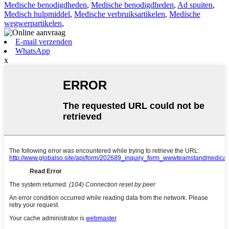
Medische benodigdheden
,
Medische benodigdheden
,
Ad spuiten
,
Medisch hulpmiddel
,
Medische verbruiksartikelen
,
Medische
wegwerpartikelen
,
E-mail verzenden
WhatsApp
x