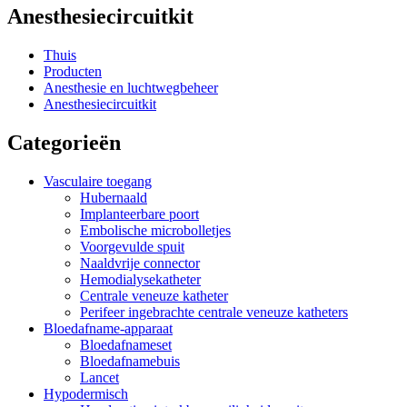
Anesthesiecircuitkit
Thuis
Producten
Anesthesie en luchtwegbeheer
Anesthesiecircuitkit
Categorieën
Vasculaire toegang
Hubernaald
Implanteerbare poort
Embolische microbolletjes
Voorgevulde spuit
Naaldvrije connector
Hemodialysekatheter
Centrale veneuze katheter
Perifeer ingebrachte centrale veneuze katheters
Bloedafname-apparaat
Bloedafnameset
Bloedafnamebuis
Lancet
Hypodermisch