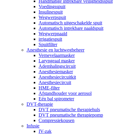
Handmatige intrekbare veiligheidsspuit
Voedingsspuit
Insulinespuit
Wegwerpspuit
Automatisch uitgeschakelde spuit
Automatisch intrekbare naaldspuit
Wegwerpnaald
irrigatiespuit
Spuitfilter
Anesthesie en luchtwegbeheer
Vernevelaarmasker
Laryngeaal masker
Ademhalingscircuit
Anesthesiemasker
Anesthesiecircuitkit
Anesthesiecircuit
HME-filter
Afstandhouder voor aerosol
Eén bal spirometer
DVT-therapie
DVT pneumatische therapiehuls
DVT pneumatische therapiepomp
Compressiekousen
Infusie
IV-zak