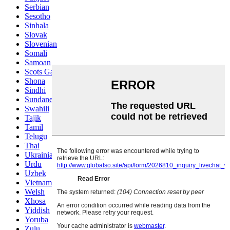
Serbian
Sesotho
Sinhala
Slovak
Slovenian
Somali
Samoan
Scots Gaelic
Shona
Sindhi
Sundanese
Swahili
Tajik
Tamil
Telugu
Thai
Ukrainian
Urdu
Uzbek
Vietnamese
Welsh
Xhosa
Yiddish
Yoruba
Zulu