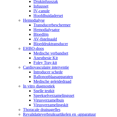
Drukinfuuszak
Infuusset
IV-canule
Hoofdhuidaderset
Hemodialyse
Transducerbeschermer
Hemodialysator
Bloedlijn
AV-fistelnaald
Bloeddruktransducer
EHBO-doos
Medische verbandset
Anesthesie Kit
Foley Tray-kit
Cardiovasculaire interventie
Introducer schede
Ballonopblaasapparaten
Medische geleidedraad
In vitro diagnostiek
Snelle testkit
Speekselverzamelingsset
Virusverzamelbuis
Virusverzamelingskit
Thoracale drainagefles
Revalidatieverbruiksartikelen en -apparatuur