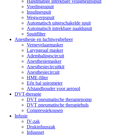
Handmatige intrekbare veiligheidsspuit
Voedingsspuit
Insulinespuit
Wegwerpspuit
Automatisch uitgeschakelde spuit
Automatisch intrekbare naaldspuit
Spuitfilter
Anesthesie en luchtwegbeheer
Vernevelaarmasker
Laryngeaal masker
Ademhalingscircuit
Anesthesiemasker
Anesthesiecircuitkit
Anesthesiecircuit
HME-filter
Eén bal spirometer
Afstandhouder voor aerosol
DVT-therapie
DVT pneumatische therapiepomp
DVT pneumatische therapiehuls
Compressiekousen
Infusie
IV-zak
Drukinfuuszak
Infuusset