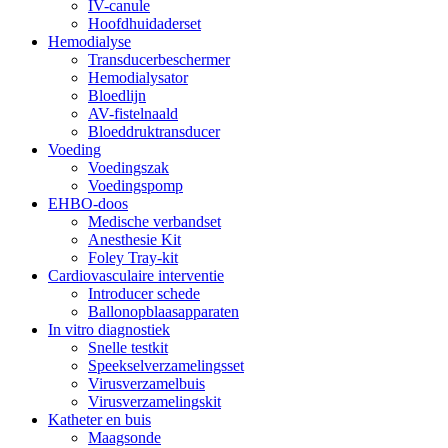
IV-canule
Hoofdhuidaderset
Hemodialyse
Transducerbeschermer
Hemodialysator
Bloedlijn
AV-fistelnaald
Bloeddruktransducer
Voeding
Voedingszak
Voedingspomp
EHBO-doos
Medische verbandset
Anesthesie Kit
Foley Tray-kit
Cardiovasculaire interventie
Introducer schede
Ballonopblaasapparaten
In vitro diagnostiek
Snelle testkit
Speekselverzamelingsset
Virusverzamelbuis
Virusverzamelingskit
Katheter en buis
Maagsonde