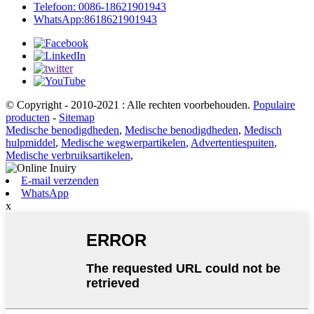
Telefoon: 0086-18621901943
WhatsApp:8618621901943
© Copyright - 2010-2021 : Alle rechten voorbehouden.
Populaire
producten
-
Sitemap
Medische benodigdheden
,
Medische benodigdheden
,
Medisch
hulpmiddel
,
Medische wegwerpartikelen
,
Advertentiespuiten
,
Medische verbruiksartikelen
,
E-mail verzenden
WhatsApp
x