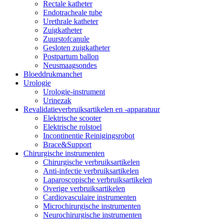
Rectale katheter
Endotracheale tube
Urethrale katheter
Zuigkatheter
Zuurstofcanule
Gesloten zuigkatheter
Postpartum ballon
Neusmaagsondes
Bloeddrukmanchet
Urologie
Urologie-instrument
Urinezak
Revalidatieverbruiksartikelen en -apparatuur
Elektrische scooter
Elektrische rolstoel
Incontinentie Reinigingsrobot
Brace&Support
Chirurgische instrumenten
Chirurgische verbruiksartikelen
Anti-infectie verbruiksartikelen
Laparoscopische verbruiksartikelen
Overige verbruiksartikelen
Cardiovasculaire instrumenten
Microchirurgische instrumenten
Neurochirurgische instrumenten