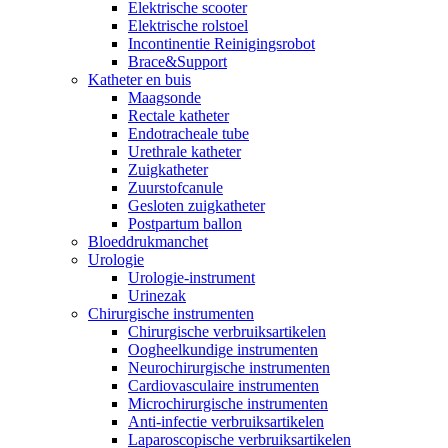
Elektrische scooter
Elektrische rolstoel
Incontinentie Reinigingsrobot
Brace&Support
Katheter en buis
Maagsonde
Rectale katheter
Endotracheale tube
Urethrale katheter
Zuigkatheter
Zuurstofcanule
Gesloten zuigkatheter
Postpartum ballon
Bloeddrukmanchet
Urologie
Urologie-instrument
Urinezak
Chirurgische instrumenten
Chirurgische verbruiksartikelen
Oogheelkundige instrumenten
Neurochirurgische instrumenten
Cardiovasculaire instrumenten
Microchirurgische instrumenten
Anti-infectie verbruiksartikelen
Laparoscopische verbruiksartikelen