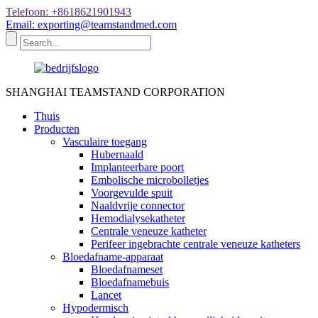
Telefoon: +8618621901943
Email: exporting@teamstandmed.com
SHANGHAI TEAMSTAND CORPORATION
Thuis
Producten
Vasculaire toegang
Hubernaald
Implanteerbare poort
Embolische microbolletjes
Voorgevulde spuit
Naaldvrije connector
Hemodialysekatheter
Centrale veneuze katheter
Perifeer ingebrachte centrale veneuze katheters
Bloedafname-apparaat
Bloedafnameset
Bloedafnamebuis
Lancet
Hypodermisch