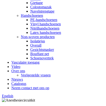
Giettape
Colostomazak
Navelstrengtape
Handschoenen
PE-handschoenen
Vinyl handschoenen
Nitrilhandschoenen
Latex handschoenen
Non-woven producten
Isolatiejas
Overall
Gezichtsmasker
Bouffant pet
Schoenovertrek
Vasculaire toegang
Video
Over ons
Veelgestelde vragen
Nieuws
Catalogus
Neem contact met ons op
English