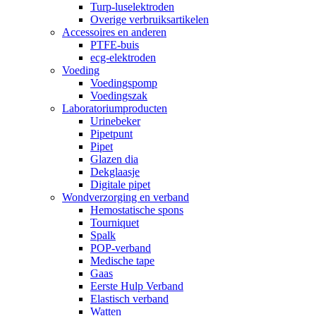
Turp-luselektroden
Overige verbruiksartikelen
Accessoires en anderen
PTFE-buis
ecg-elektroden
Voeding
Voedingspomp
Voedingszak
Laboratoriumproducten
Urinebeker
Pipetpunt
Pipet
Glazen dia
Dekglaasje
Digitale pipet
Wondverzorging en verband
Hemostatische spons
Tourniquet
Spalk
POP-verband
Medische tape
Gaas
Eerste Hulp Verband
Elastisch verband
Watten