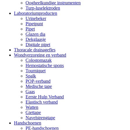
Oogheelkundige instrumenten
Turp-luselektroden
Laboratoriumproducten
Urinebeker
Pipetpunt
Pipet
Glazen dia
Dekglaasje
Digitale pipet
Thoracale drainagefles
Wondverzorging en verband
Colostomazak
Hemostatische spons
Tourniquet
Spalk
POP-verband
Medische tape
Gaas
Eerste Hulp Verband
Elastisch verband
Watten
Giettape
Navelstrengtape
Handschoenen
PE-handschoenen