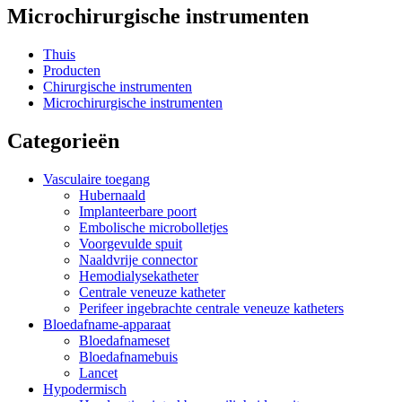
Microchirurgische instrumenten
Thuis
Producten
Chirurgische instrumenten
Microchirurgische instrumenten
Categorieën
Vasculaire toegang
Hubernaald
Implanteerbare poort
Embolische microbolletjes
Voorgevulde spuit
Naaldvrije connector
Hemodialysekatheter
Centrale veneuze katheter
Perifeer ingebrachte centrale veneuze katheters
Bloedafname-apparaat
Bloedafnameset
Bloedafnamebuis
Lancet
Hypodermisch