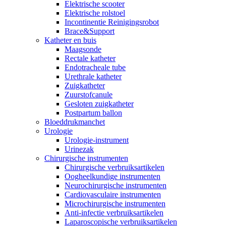
Elektrische scooter
Elektrische rolstoel
Incontinentie Reinigingsrobot
Brace&Support
Katheter en buis
Maagsonde
Rectale katheter
Endotracheale tube
Urethrale katheter
Zuigkatheter
Zuurstofcanule
Gesloten zuigkatheter
Postpartum ballon
Bloeddrukmanchet
Urologie
Urologie-instrument
Urinezak
Chirurgische instrumenten
Chirurgische verbruiksartikelen
Oogheelkundige instrumenten
Neurochirurgische instrumenten
Cardiovasculaire instrumenten
Microchirurgische instrumenten
Anti-infectie verbruiksartikelen
Laparoscopische verbruiksartikelen