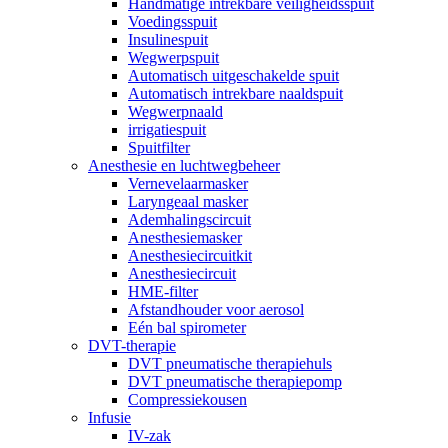
Handmatige intrekbare veiligheidsspuit
Voedingsspuit
Insulinespuit
Wegwerpspuit
Automatisch uitgeschakelde spuit
Automatisch intrekbare naaldspuit
Wegwerpnaald
irrigatiespuit
Spuitfilter
Anesthesie en luchtwegbeheer
Vernevelaarmasker
Laryngeaal masker
Ademhalingscircuit
Anesthesiemasker
Anesthesiecircuitkit
Anesthesiecircuit
HME-filter
Afstandhouder voor aerosol
Eén bal spirometer
DVT-therapie
DVT pneumatische therapiehuls
DVT pneumatische therapiepomp
Compressiekousen
Infusie
IV-zak