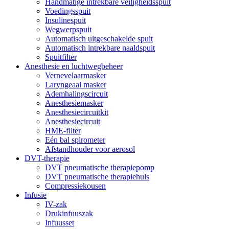
Handmatige intrekbare veiligheidsspuit
Voedingsspuit
Insulinespuit
Wegwerpspuit
Automatisch uitgeschakelde spuit
Automatisch intrekbare naaldspuit
Spuitfilter
Anesthesie en luchtwegbeheer
Vernevelaarmasker
Laryngeaal masker
Ademhalingscircuit
Anesthesiemasker
Anesthesiecircuitkit
Anesthesiecircuit
HME-filter
Eén bal spirometer
Afstandhouder voor aerosol
DVT-therapie
DVT pneumatische therapiepomp
DVT pneumatische therapiehuls
Compressiekousen
Infusie
IV-zak
Drukinfuuszak
Infuusset