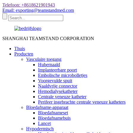
Telefoon: +8618621901943
Email: exporting@teamstandmed.com
SHANGHAI TEAMSTAND CORPORATION
Thuis
Producten
Vasculaire toegang
Hubernaald
Implanteerbare poort
Embolische microbolletjes
Voorgevulde spuit
Naaldvrije connector
Hemodialysekatheter
Centrale veneuze katheter
Perifeer ingebrachte centrale veneuze katheters
Bloedafname-apparaat
Bloedafnameset
Bloedafnamebuis
Lancet
Hypodermisch