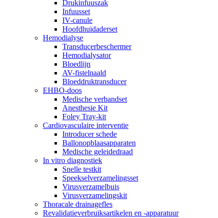
Drukinfuuszak
Infuusset
IV-canule
Hoofdhuidaderset
Hemodialyse
Transducerbeschermer
Hemodialysator
Bloedlijn
AV-fistelnaald
Bloeddruktransducer
EHBO-doos
Medische verbandset
Anesthesie Kit
Foley Tray-kit
Cardiovasculaire interventie
Introducer schede
Ballonopblaasapparaten
Medische geleidedraad
In vitro diagnostiek
Snelle testkit
Speekselverzamelingsset
Virusverzamelbuis
Virusverzamelingskit
Thoracale drainagefles
Revalidatieverbruiksartikelen en -apparatuur