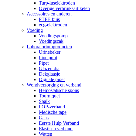
Turp-luselektroden
Overige verbruiksartikelen
Accessoires en anderen
PTFE-buis
ecg-elektroden
Voeding
Voedingspomp
Voedingszak
Laboratoriumproducten
Urinebeker
Pipetpunt
Pipet
Glazen dia
Dekglaasje
Digitale pipet
Wondverzorging en verband
Hemostatische spons
Tourniquet
Spalk
POP-verband
Medische tape
Gaas
Eerste Hulp Verband
Elastisch verband
Watten