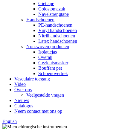
Giettape
Colostomazak
Navelstrengtape
Handschoenen
PE-handschoenen
Vinyl handschoenen
Nitrilhandschoenen
Latex handschoenen
Non-woven producten
Isolatiejas
Overall
Gezichtsmasker
Bouffant pet
Schoenovertrek
Vasculaire toegang
Video
Over ons
Veelgestelde vragen
Nieuws
Catalogus
Neem contact met ons op
English