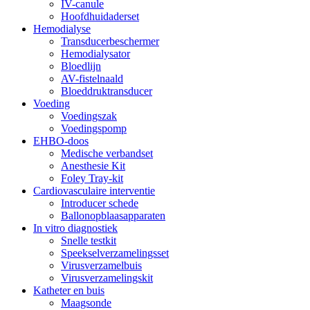
IV-canule
Hoofdhuidaderset
Hemodialyse
Transducerbeschermer
Hemodialysator
Bloedlijn
AV-fistelnaald
Bloeddruktransducer
Voeding
Voedingszak
Voedingspomp
EHBO-doos
Medische verbandset
Anesthesie Kit
Foley Tray-kit
Cardiovasculaire interventie
Introducer schede
Ballonopblaasapparaten
In vitro diagnostiek
Snelle testkit
Speekselverzamelingsset
Virusverzamelbuis
Virusverzamelingskit
Katheter en buis
Maagsonde