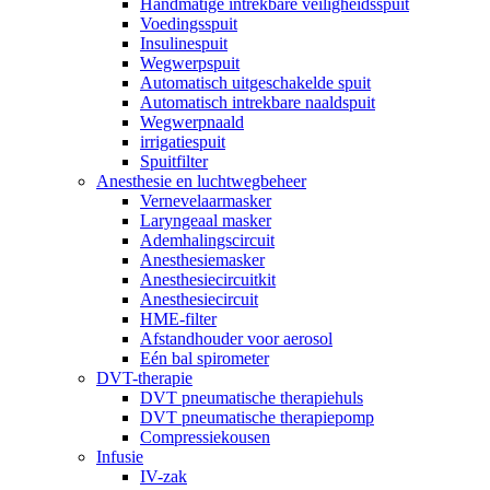
Handmatige intrekbare veiligheidsspuit
Voedingsspuit
Insulinespuit
Wegwerpspuit
Automatisch uitgeschakelde spuit
Automatisch intrekbare naaldspuit
Wegwerpnaald
irrigatiespuit
Spuitfilter
Anesthesie en luchtwegbeheer
Vernevelaarmasker
Laryngeaal masker
Ademhalingscircuit
Anesthesiemasker
Anesthesiecircuitkit
Anesthesiecircuit
HME-filter
Afstandhouder voor aerosol
Eén bal spirometer
DVT-therapie
DVT pneumatische therapiehuls
DVT pneumatische therapiepomp
Compressiekousen
Infusie
IV-zak