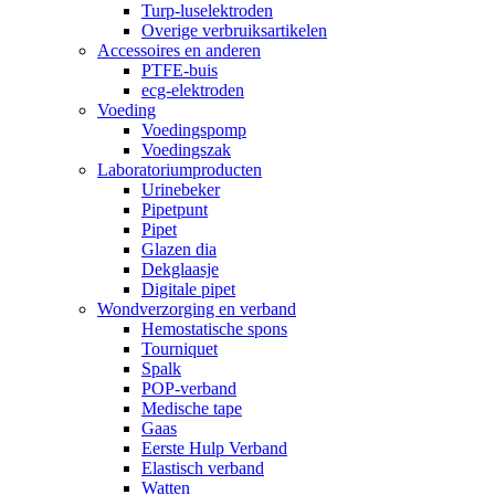
Turp-luselektroden
Overige verbruiksartikelen
Accessoires en anderen
PTFE-buis
ecg-elektroden
Voeding
Voedingspomp
Voedingszak
Laboratoriumproducten
Urinebeker
Pipetpunt
Pipet
Glazen dia
Dekglaasje
Digitale pipet
Wondverzorging en verband
Hemostatische spons
Tourniquet
Spalk
POP-verband
Medische tape
Gaas
Eerste Hulp Verband
Elastisch verband
Watten