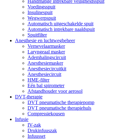
Handmatige intrekbare veiligheidsspuit
Voedingsspuit
Insulinespuit
Wegwerpspuit
Automatisch uitgeschakelde spuit
Automatisch intrekbare naaldspuit
Spuitfilter
Anesthesie en luchtwegbeheer
Vernevelaarmasker
Laryngeaal masker
Ademhalingscircuit
Anesthesiemasker
Anesthesiecircuitkit
Anesthesiecircuit
HME-filter
Eén bal spirometer
Afstandhouder voor aerosol
DVT-therapie
DVT pneumatische therapiepomp
DVT pneumatische therapiehuls
Compressiekousen
Infusie
IV-zak
Drukinfuuszak
Infuusset