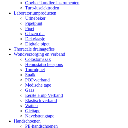
Oogheelkundige instrumenten
Turp-luselektroden
Laboratoriumproducten
Urinebeker
Pipetpunt
Pipet
Glazen dia
Dekglaasje
Digitale pipet
Thoracale drainagefles
Wondverzorging en verband
Colostomazak
Hemostatische spons
Tourniquet
Spalk
POP-verband
Medische tape
Gaas
Eerste Hulp Verband
Elastisch verband
Watten
Giettape
Navelstrengtape
Handschoenen
PE-handschoenen