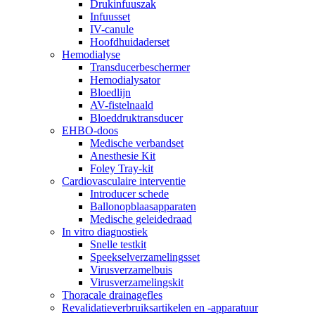
Drukinfuuszak
Infuusset
IV-canule
Hoofdhuidaderset
Hemodialyse
Transducerbeschermer
Hemodialysator
Bloedlijn
AV-fistelnaald
Bloeddruktransducer
EHBO-doos
Medische verbandset
Anesthesie Kit
Foley Tray-kit
Cardiovasculaire interventie
Introducer schede
Ballonopblaasapparaten
Medische geleidedraad
In vitro diagnostiek
Snelle testkit
Speekselverzamelingsset
Virusverzamelbuis
Virusverzamelingskit
Thoracale drainagefles
Revalidatieverbruiksartikelen en -apparatuur