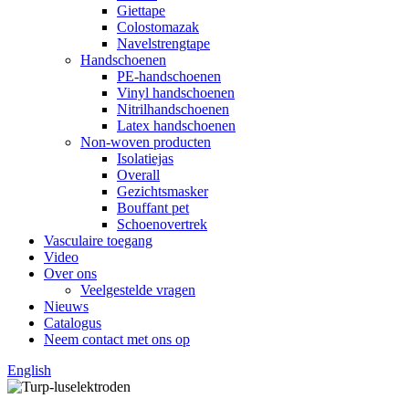
Giettape
Colostomazak
Navelstrengtape
Handschoenen
PE-handschoenen
Vinyl handschoenen
Nitrilhandschoenen
Latex handschoenen
Non-woven producten
Isolatiejas
Overall
Gezichtsmasker
Bouffant pet
Schoenovertrek
Vasculaire toegang
Video
Over ons
Veelgestelde vragen
Nieuws
Catalogus
Neem contact met ons op
English