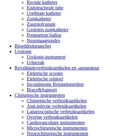
Rectale katheter
Endotracheale tube
Urethrale katheter
Zuigkatheter
Zuurstofcanule
Gesloten zuigkatheter
Postpartum ballon
Neusmaagsondes
Bloeddrukmanchet
Urologie
Urologie-instrument
Urinezak
Revalidatieverbruiksartikelen en -apparatuur
Elektrische scooter
Elektrische rolstoel
Incontinentie Reinigingsrobot
Brace&Support
Chirurgische instrumenten
Chirurgische verbruiksartikelen
Anti-infectie verbruiksartikelen
Laparoscopische verbruiksartikelen
Overige verbruiksartikelen
Cardiovasculaire instrumenten
Microchirurgische instrumenten
Neurochirurgische instrumenten