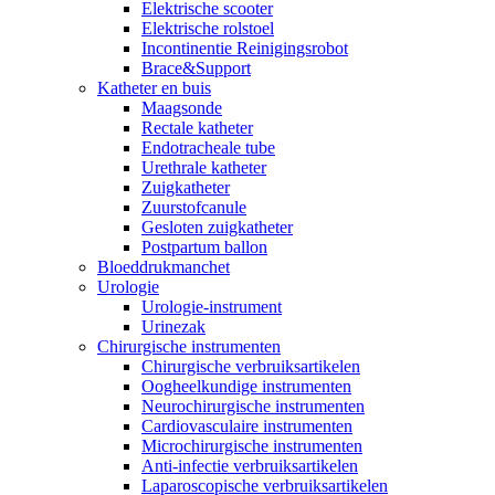
Elektrische scooter
Elektrische rolstoel
Incontinentie Reinigingsrobot
Brace&Support
Katheter en buis
Maagsonde
Rectale katheter
Endotracheale tube
Urethrale katheter
Zuigkatheter
Zuurstofcanule
Gesloten zuigkatheter
Postpartum ballon
Bloeddrukmanchet
Urologie
Urologie-instrument
Urinezak
Chirurgische instrumenten
Chirurgische verbruiksartikelen
Oogheelkundige instrumenten
Neurochirurgische instrumenten
Cardiovasculaire instrumenten
Microchirurgische instrumenten
Anti-infectie verbruiksartikelen
Laparoscopische verbruiksartikelen