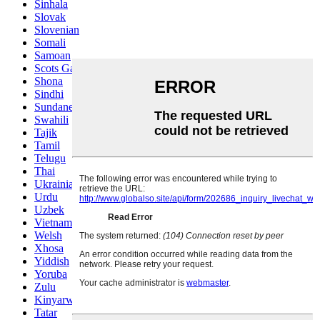
Sinhala
Slovak
Slovenian
Somali
Samoan
Scots Gaelic
Shona
Sindhi
Sundanese
Swahili
Tajik
Tamil
Telugu
Thai
Ukrainian
Urdu
Uzbek
Vietnamese
Welsh
Xhosa
Yiddish
Yoruba
Zulu
Kinyarwanda
Tatar