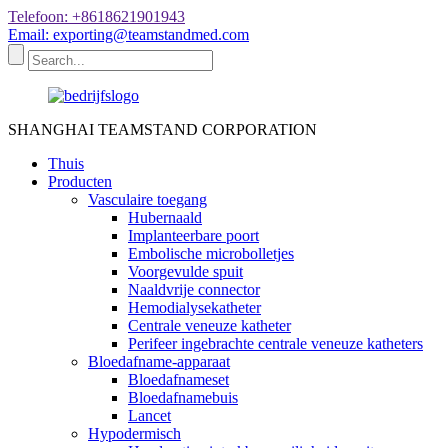
Telefoon: +8618621901943
Email: exporting@teamstandmed.com
SHANGHAI TEAMSTAND CORPORATION
Thuis
Producten
Vasculaire toegang
Hubernaald
Implanteerbare poort
Embolische microbolletjes
Voorgevulde spuit
Naaldvrije connector
Hemodialysekatheter
Centrale veneuze katheter
Perifeer ingebrachte centrale veneuze katheters
Bloedafname-apparaat
Bloedafnameset
Bloedafnamebuis
Lancet
Hypodermisch