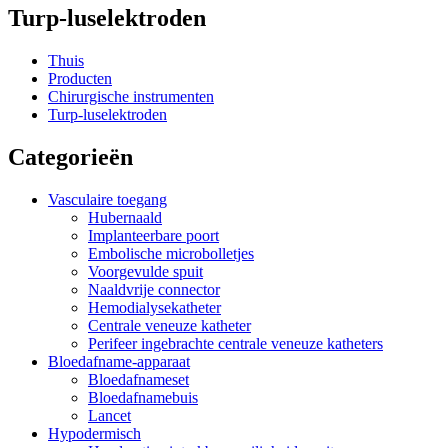
Turp-luselektroden
Thuis
Producten
Chirurgische instrumenten
Turp-luselektroden
Categorieën
Vasculaire toegang
Hubernaald
Implanteerbare poort
Embolische microbolletjes
Voorgevulde spuit
Naaldvrije connector
Hemodialysekatheter
Centrale veneuze katheter
Perifeer ingebrachte centrale veneuze katheters
Bloedafname-apparaat
Bloedafnameset
Bloedafnamebuis
Lancet
Hypodermisch