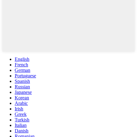
English
French
German
Portuguese
Spanish
Russian
Japanese
Korean
Arabic
Irish
Greek
Turkish
Italian
Danish
Romanian