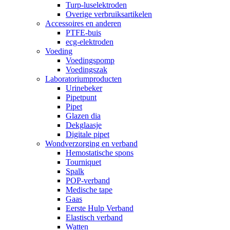
Turp-luselektroden
Overige verbruiksartikelen
Accessoires en anderen
PTFE-buis
ecg-elektroden
Voeding
Voedingspomp
Voedingszak
Laboratoriumproducten
Urinebeker
Pipetpunt
Pipet
Glazen dia
Dekglaasje
Digitale pipet
Wondverzorging en verband
Hemostatische spons
Tourniquet
Spalk
POP-verband
Medische tape
Gaas
Eerste Hulp Verband
Elastisch verband
Watten