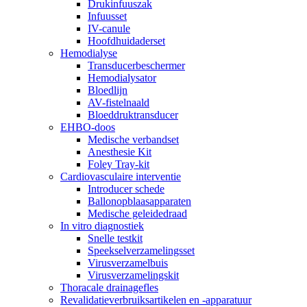
Drukinfuuszak
Infuusset
IV-canule
Hoofdhuidaderset
Hemodialyse
Transducerbeschermer
Hemodialysator
Bloedlijn
AV-fistelnaald
Bloeddruktransducer
EHBO-doos
Medische verbandset
Anesthesie Kit
Foley Tray-kit
Cardiovasculaire interventie
Introducer schede
Ballonopblaasapparaten
Medische geleidedraad
In vitro diagnostiek
Snelle testkit
Speekselverzamelingsset
Virusverzamelbuis
Virusverzamelingskit
Thoracale drainagefles
Revalidatieverbruiksartikelen en -apparatuur