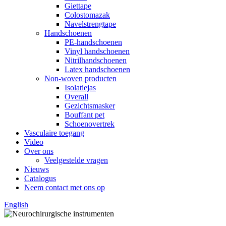
Giettape
Colostomazak
Navelstrengtape
Handschoenen
PE-handschoenen
Vinyl handschoenen
Nitrilhandschoenen
Latex handschoenen
Non-woven producten
Isolatiejas
Overall
Gezichtsmasker
Bouffant pet
Schoenovertrek
Vasculaire toegang
Video
Over ons
Veelgestelde vragen
Nieuws
Catalogus
Neem contact met ons op
English