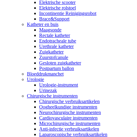
Elektrische scooter
Elektrische rolstoel
Incontinentie Reinigingsrobot
Brace&Support
Katheter en buis
Maagsonde
Rectale katheter
Endotracheale tube
Urethrale katheter
Zuigkatheter
Zuurstofcanule
Gesloten zuigkatheter
Postpartum ballon
Bloeddrukmanchet
Urologie
Urologie-instrument
Urinezak
Chirurgische instrumenten
Chirurgische verbruiksartikelen
Oogheelkundige instrumenten
Neurochirurgische instrumenten
Cardiovasculaire instrumenten
Microchirurgische instrumenten
Anti-infectie verbruiksartikelen
Laparoscopische verbruiksartikelen