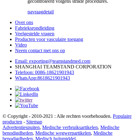
gecontroleerd volgens strikte procedures.
navraag
detail
Over ons
Fabrieksrondleiding
Veelgestelde vragen
Producten voor vasculaire toegang
Video
Neem contact met ons op
Email: exporting@teamstandmed.com
SHANGHAI TEAMSTAND CORPORATION
Telefoon: 0086-18621901943
WhatsApp:8618621901943
© Copyright - 2010-2021 : Alle rechten voorbehouden.
Populaire
producten
-
Sitemap
Advertentiespuiten
,
Medische verbruiksartikelen
,
Medische
benodigdheden
,
Medische wegwerpartikelen
,
Medische
benodigdheden
,
Medisch hulpmiddel
,