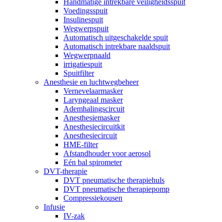
Handmatige intrekbare veiligheidsspuit
Voedingsspuit
Insulinespuit
Wegwerpspuit
Automatisch uitgeschakelde spuit
Automatisch intrekbare naaldspuit
Wegwerpnaald
irrigatiespuit
Spuitfilter
Anesthesie en luchtwegbeheer
Vernevelaarmasker
Laryngeaal masker
Ademhalingscircuit
Anesthesiemasker
Anesthesiecircuitkit
Anesthesiecircuit
HME-filter
Afstandhouder voor aerosol
Eén bal spirometer
DVT-therapie
DVT pneumatische therapiehuls
DVT pneumatische therapiepomp
Compressiekousen
Infusie
IV-zak