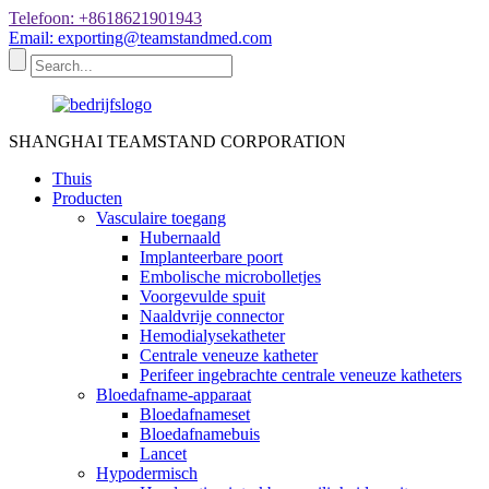
Telefoon: +8618621901943
Email: exporting@teamstandmed.com
SHANGHAI TEAMSTAND CORPORATION
Thuis
Producten
Vasculaire toegang
Hubernaald
Implanteerbare poort
Embolische microbolletjes
Voorgevulde spuit
Naaldvrije connector
Hemodialysekatheter
Centrale veneuze katheter
Perifeer ingebrachte centrale veneuze katheters
Bloedafname-apparaat
Bloedafnameset
Bloedafnamebuis
Lancet
Hypodermisch