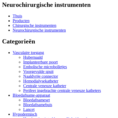
Neurochirurgische instrumenten
Thuis
Producten
Chirurgische instrumenten
Neurochirurgische instrumenten
Categorieën
Vasculaire toegang
Hubernaald
Implanteerbare poort
Embolische microbolletjes
Voorgevulde spuit
Naaldvrije connector
Hemodialysekatheter
Centrale veneuze katheter
Perifeer ingebrachte centrale veneuze katheters
Bloedafname-apparaat
Bloedafnameset
Bloedafnamebuis
Lancet
Hypodermisch