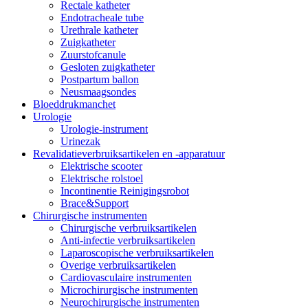
Rectale katheter
Endotracheale tube
Urethrale katheter
Zuigkatheter
Zuurstofcanule
Gesloten zuigkatheter
Postpartum ballon
Neusmaagsondes
Bloeddrukmanchet
Urologie
Urologie-instrument
Urinezak
Revalidatieverbruiksartikelen en -apparatuur
Elektrische scooter
Elektrische rolstoel
Incontinentie Reinigingsrobot
Brace&Support
Chirurgische instrumenten
Chirurgische verbruiksartikelen
Anti-infectie verbruiksartikelen
Laparoscopische verbruiksartikelen
Overige verbruiksartikelen
Cardiovasculaire instrumenten
Microchirurgische instrumenten
Neurochirurgische instrumenten