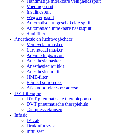
Handmatige intrekbare veiligheidsspuit
Voedingsspuit
Insulinespuit
Wegwerpspuit
Automatisch uitgeschakelde spuit
Automatisch intrekbare naaldspuit
Spuitfilter
Anesthesie en luchtwegbeheer
Vernevelaarmasker
Laryngeaal masker
Ademhalingscircuit
Anesthesiemasker
Anesthesiecircuitkit
Anesthesiecircuit
HME-filter
Eén bal spirometer
Afstandhouder voor aerosol
DVT-therapie
DVT pneumatische therapiepomp
DVT pneumatische therapiehuls
Compressiekousen
Infusie
IV-zak
Drukinfuuszak
Infuusset