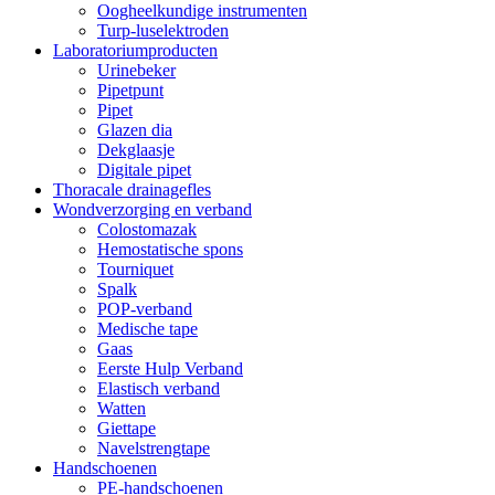
Oogheelkundige instrumenten
Turp-luselektroden
Laboratoriumproducten
Urinebeker
Pipetpunt
Pipet
Glazen dia
Dekglaasje
Digitale pipet
Thoracale drainagefles
Wondverzorging en verband
Colostomazak
Hemostatische spons
Tourniquet
Spalk
POP-verband
Medische tape
Gaas
Eerste Hulp Verband
Elastisch verband
Watten
Giettape
Navelstrengtape
Handschoenen
PE-handschoenen