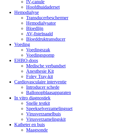
IV-canule
Hoofdhuidaderset
Hemodialyse
Transducerbeschermer
Hemodialysator
Bloedlijn
AV-fistelnaald
Bloeddruktransducer
Voeding
Voedingszak
Voedingspomp
EHBO-doos
Medische verbandset
Anesthesie Kit
Foley Tray-kit
Cardiovasculaire interventie
Introducer schede
Ballonopblaasapparaten
In vitro diagnostiek
Snelle testkit
Speekselverzamelingsset
Virusverzamelbuis
Virusverzamelingskit
Katheter en buis
Maagsonde