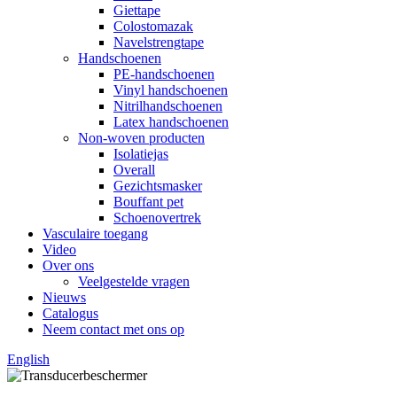
Giettape
Colostomazak
Navelstrengtape
Handschoenen
PE-handschoenen
Vinyl handschoenen
Nitrilhandschoenen
Latex handschoenen
Non-woven producten
Isolatiejas
Overall
Gezichtsmasker
Bouffant pet
Schoenovertrek
Vasculaire toegang
Video
Over ons
Veelgestelde vragen
Nieuws
Catalogus
Neem contact met ons op
English