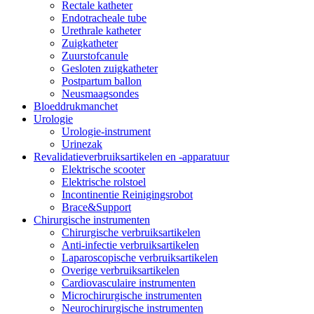
Rectale katheter
Endotracheale tube
Urethrale katheter
Zuigkatheter
Zuurstofcanule
Gesloten zuigkatheter
Postpartum ballon
Neusmaagsondes
Bloeddrukmanchet
Urologie
Urologie-instrument
Urinezak
Revalidatieverbruiksartikelen en -apparatuur
Elektrische scooter
Elektrische rolstoel
Incontinentie Reinigingsrobot
Brace&Support
Chirurgische instrumenten
Chirurgische verbruiksartikelen
Anti-infectie verbruiksartikelen
Laparoscopische verbruiksartikelen
Overige verbruiksartikelen
Cardiovasculaire instrumenten
Microchirurgische instrumenten
Neurochirurgische instrumenten