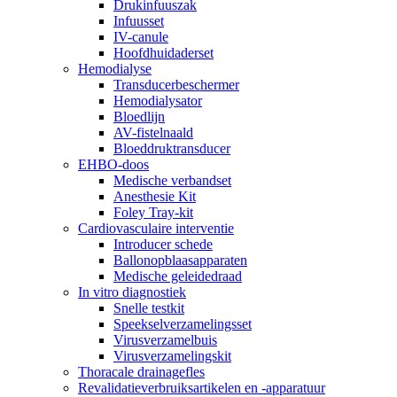
Drukinfuuszak
Infuusset
IV-canule
Hoofdhuidaderset
Hemodialyse
Transducerbeschermer
Hemodialysator
Bloedlijn
AV-fistelnaald
Bloeddruktransducer
EHBO-doos
Medische verbandset
Anesthesie Kit
Foley Tray-kit
Cardiovasculaire interventie
Introducer schede
Ballonopblaasapparaten
Medische geleidedraad
In vitro diagnostiek
Snelle testkit
Speekselverzamelingsset
Virusverzamelbuis
Virusverzamelingskit
Thoracale drainagefles
Revalidatieverbruiksartikelen en -apparatuur