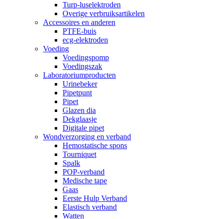
Turp-luselektroden
Overige verbruiksartikelen
Accessoires en anderen
PTFE-buis
ecg-elektroden
Voeding
Voedingspomp
Voedingszak
Laboratoriumproducten
Urinebeker
Pipetpunt
Pipet
Glazen dia
Dekglaasje
Digitale pipet
Wondverzorging en verband
Hemostatische spons
Tourniquet
Spalk
POP-verband
Medische tape
Gaas
Eerste Hulp Verband
Elastisch verband
Watten