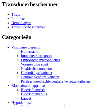
Transducerbeschermer
Thuis
Producten
Hemodialyse
Transducerbeschermer
Categorieën
Vasculaire toegang
Hubernaald
Implanteerbare poort
Embolische microbolletjes
Voorgevulde spuit
Naaldvrije connector
Hemodialysekatheter
Centrale veneuze katheter
Perifeer ingebrachte centrale veneuze katheters
Bloedafname-apparaat
Bloedafnameset
Bloedafnamebuis
Lancet
Hypodermisch