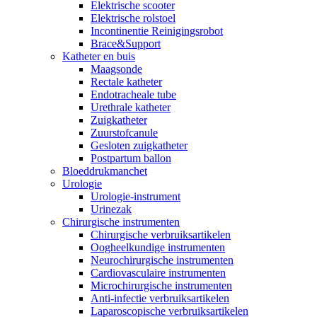
Elektrische scooter
Elektrische rolstoel
Incontinentie Reinigingsrobot
Brace&Support
Katheter en buis
Maagsonde
Rectale katheter
Endotracheale tube
Urethrale katheter
Zuigkatheter
Zuurstofcanule
Gesloten zuigkatheter
Postpartum ballon
Bloeddrukmanchet
Urologie
Urologie-instrument
Urinezak
Chirurgische instrumenten
Chirurgische verbruiksartikelen
Oogheelkundige instrumenten
Neurochirurgische instrumenten
Cardiovasculaire instrumenten
Microchirurgische instrumenten
Anti-infectie verbruiksartikelen
Laparoscopische verbruiksartikelen