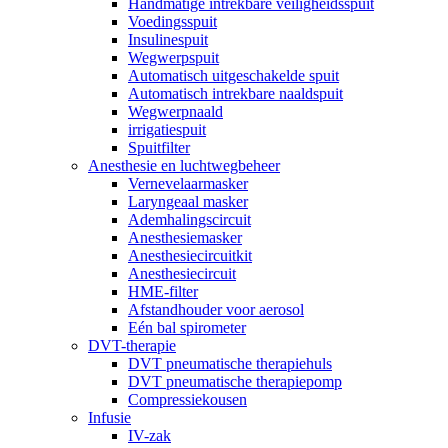
Handmatige intrekbare veiligheidsspuit
Voedingsspuit
Insulinespuit
Wegwerpspuit
Automatisch uitgeschakelde spuit
Automatisch intrekbare naaldspuit
Wegwerpnaald
irrigatiespuit
Spuitfilter
Anesthesie en luchtwegbeheer
Vernevelaarmasker
Laryngeaal masker
Ademhalingscircuit
Anesthesiemasker
Anesthesiecircuitkit
Anesthesiecircuit
HME-filter
Afstandhouder voor aerosol
Eén bal spirometer
DVT-therapie
DVT pneumatische therapiehuls
DVT pneumatische therapiepomp
Compressiekousen
Infusie
IV-zak