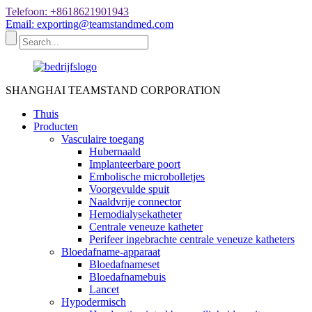
Telefoon: +8618621901943
Email: exporting@teamstandmed.com
SHANGHAI TEAMSTAND CORPORATION
Thuis
Producten
Vasculaire toegang
Hubernaald
Implanteerbare poort
Embolische microbolletjes
Voorgevulde spuit
Naaldvrije connector
Hemodialysekatheter
Centrale veneuze katheter
Perifeer ingebrachte centrale veneuze katheters
Bloedafname-apparaat
Bloedafnameset
Bloedafnamebuis
Lancet
Hypodermisch