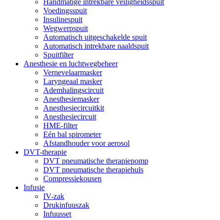
Handmatige intrekbare veiligheidsspuit
Voedingsspuit
Insulinespuit
Wegwerpspuit
Automatisch uitgeschakelde spuit
Automatisch intrekbare naaldspuit
Spuitfilter
Anesthesie en luchtwegbeheer
Vernevelaarmasker
Laryngeaal masker
Ademhalingscircuit
Anesthesiemasker
Anesthesiecircuitkit
Anesthesiecircuit
HME-filter
Eén bal spirometer
Afstandhouder voor aerosol
DVT-therapie
DVT pneumatische therapiepomp
DVT pneumatische therapiehuls
Compressiekousen
Infusie
IV-zak
Drukinfuuszak
Infuusset