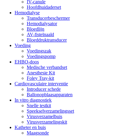
IV-canule
Hoofdhuidaderset
Hemodialyse
Transducerbeschermer
Hemodialysator
Bloedlijn
AV-fistelnaald
Bloeddruktransducer
Voeding
Voedingszak
Voedingspomp
EHBO-doos
Medische verbandset
Anesthesie Kit
Foley Tray-kit
Cardiovasculaire interventie
Introducer schede
Ballonopblaasapparaten
In vitro diagnostiek
Snelle testkit
Speekselverzamelingsset
Virusverzamelbuis
Virusverzamelingskit
Katheter en buis
Maagsonde