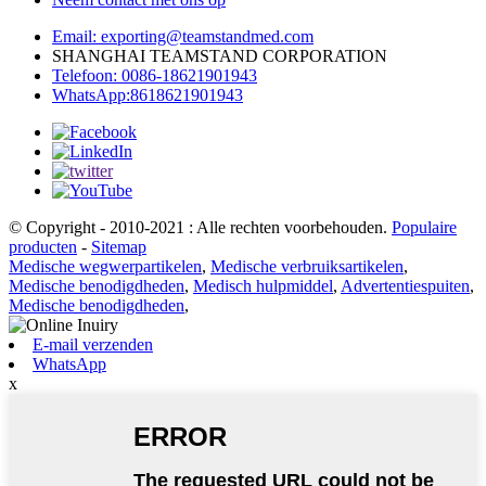
Email: exporting@teamstandmed.com
SHANGHAI TEAMSTAND CORPORATION
Telefoon: 0086-18621901943
WhatsApp:8618621901943
© Copyright - 2010-2021 : Alle rechten voorbehouden.
Populaire
producten
-
Sitemap
Medische wegwerpartikelen
,
Medische verbruiksartikelen
,
Medische benodigdheden
,
Medisch hulpmiddel
,
Advertentiespuiten
,
Medische benodigdheden
,
E-mail verzenden
WhatsApp
x