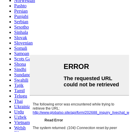
Norwegian
Pashto
Persian
Punjabi
Serbian
Sesotho
Sinhala
Slovak
Slovenian
Somali
Samoan
Scots Gaelic
Shona
Sindhi
Sundanese
Swahili
Tajik
Tamil
Telugu
Thai
Ukrainian
Urdu
Uzbek
Vietnamese
Welsh