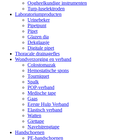
Oogheelkundige instrumenten
Turp-luselektroden
Laboratoriumproducten
Urinebeker
Pipetpunt
Pipet
Glazen dia
Dekglaasje
Digitale pipet
Thoracale drainagefles
Wondverzorging en verband
Colostomazak
Hemostatische spons
Tourniquet
Spalk
POP-verband
Medische tape
Gaas
Eerste Hulp Verband
Elastisch verband
Watten
Giettape
Navelstrengtape
Handschoenen
PE-handschoenen