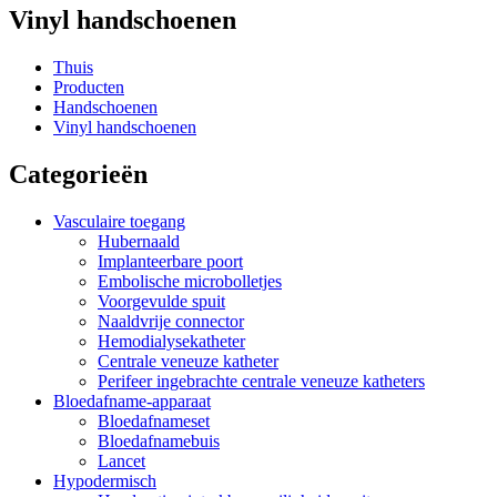
Vinyl handschoenen
Thuis
Producten
Handschoenen
Vinyl handschoenen
Categorieën
Vasculaire toegang
Hubernaald
Implanteerbare poort
Embolische microbolletjes
Voorgevulde spuit
Naaldvrije connector
Hemodialysekatheter
Centrale veneuze katheter
Perifeer ingebrachte centrale veneuze katheters
Bloedafname-apparaat
Bloedafnameset
Bloedafnamebuis
Lancet
Hypodermisch