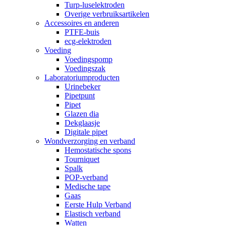
Turp-luselektroden
Overige verbruiksartikelen
Accessoires en anderen
PTFE-buis
ecg-elektroden
Voeding
Voedingspomp
Voedingszak
Laboratoriumproducten
Urinebeker
Pipetpunt
Pipet
Glazen dia
Dekglaasje
Digitale pipet
Wondverzorging en verband
Hemostatische spons
Tourniquet
Spalk
POP-verband
Medische tape
Gaas
Eerste Hulp Verband
Elastisch verband
Watten