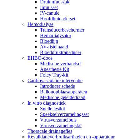
Drukinfuuszak
Infuusset
IV-canule
Hoofdhuidaderset
Hemodialyse
Transducerbeschermer
Hemodialysator
Bloedlijn
AV-fistelnaald
Bloeddruktransducer
EHBO-doos
Medische verbandset
Anesthesie Kit
Foley Tray-kit
Cardiovasculaire interventie
Introducer schede
Ballonopblaasapparaten
Medische geleidedraad
In vitro diagnostiek
Snelle testkit
Speekselverzamelingsset
Virusverzamelbuis
Virusverzamelingskit
Thoracale drainagefles
Revalidatieverbruiksartikelen en -apparatuur