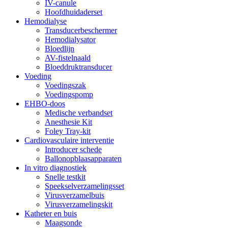
IV-canule
Hoofdhuidaderset
Hemodialyse
Transducerbeschermer
Hemodialysator
Bloedlijn
AV-fistelnaald
Bloeddruktransducer
Voeding
Voedingszak
Voedingspomp
EHBO-doos
Medische verbandset
Anesthesie Kit
Foley Tray-kit
Cardiovasculaire interventie
Introducer schede
Ballonopblaasapparaten
In vitro diagnostiek
Snelle testkit
Speekselverzamelingsset
Virusverzamelbuis
Virusverzamelingskit
Katheter en buis
Maagsonde