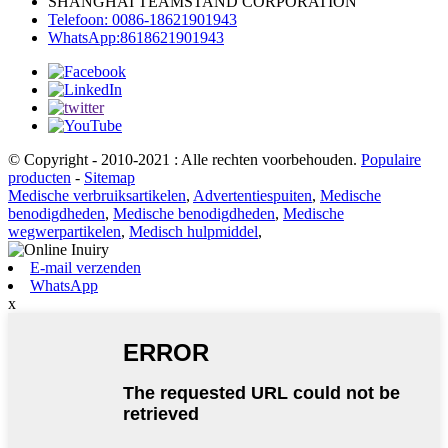
SHANGHAI TEAMSTAND CORPORATION
Telefoon: 0086-18621901943
WhatsApp:8618621901943
© Copyright - 2010-2021 : Alle rechten voorbehouden.
Populaire
producten
-
Sitemap
Medische verbruiksartikelen
,
Advertentiespuiten
,
Medische
benodigdheden
,
Medische benodigdheden
,
Medische
wegwerpartikelen
,
Medisch hulpmiddel
,
E-mail verzenden
WhatsApp
x