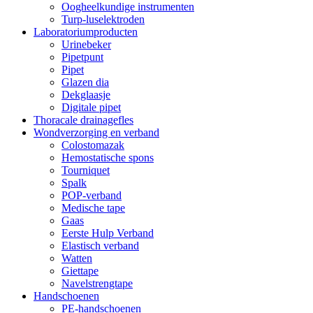
Oogheelkundige instrumenten
Turp-luselektroden
Laboratoriumproducten
Urinebeker
Pipetpunt
Pipet
Glazen dia
Dekglaasje
Digitale pipet
Thoracale drainagefles
Wondverzorging en verband
Colostomazak
Hemostatische spons
Tourniquet
Spalk
POP-verband
Medische tape
Gaas
Eerste Hulp Verband
Elastisch verband
Watten
Giettape
Navelstrengtape
Handschoenen
PE-handschoenen