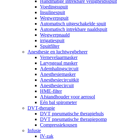
Handmatige intrekbare veiligheidsspuit
Voedingsspuit
Insulinespuit
Wegwerpspuit
Automatisch uitgeschakelde spuit
Automatisch intrekbare naaldspuit
Wegwerpnaald
irrigatiespuit
Spuitfilter
Anesthesie en luchtwegbeheer
Vernevelaarmasker
Laryngeaal masker
Ademhalingscircuit
Anesthesiemasker
Anesthesiecircuitkit
Anesthesiecircuit
HME-filter
Afstandhouder voor aerosol
Eén bal spirometer
DVT-therapie
DVT pneumatische therapiehuls
DVT pneumatische therapiepomp
Compressiekousen
Infusie
IV-zak