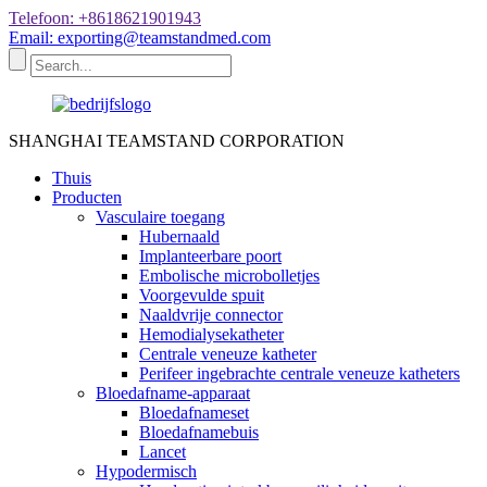
Telefoon: +8618621901943
Email: exporting@teamstandmed.com
SHANGHAI TEAMSTAND CORPORATION
Thuis
Producten
Vasculaire toegang
Hubernaald
Implanteerbare poort
Embolische microbolletjes
Voorgevulde spuit
Naaldvrije connector
Hemodialysekatheter
Centrale veneuze katheter
Perifeer ingebrachte centrale veneuze katheters
Bloedafname-apparaat
Bloedafnameset
Bloedafnamebuis
Lancet
Hypodermisch