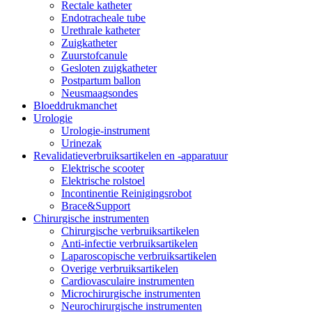
Rectale katheter
Endotracheale tube
Urethrale katheter
Zuigkatheter
Zuurstofcanule
Gesloten zuigkatheter
Postpartum ballon
Neusmaagsondes
Bloeddrukmanchet
Urologie
Urologie-instrument
Urinezak
Revalidatieverbruiksartikelen en -apparatuur
Elektrische scooter
Elektrische rolstoel
Incontinentie Reinigingsrobot
Brace&Support
Chirurgische instrumenten
Chirurgische verbruiksartikelen
Anti-infectie verbruiksartikelen
Laparoscopische verbruiksartikelen
Overige verbruiksartikelen
Cardiovasculaire instrumenten
Microchirurgische instrumenten
Neurochirurgische instrumenten