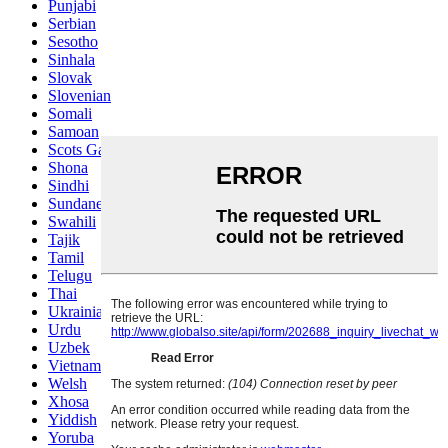
Punjabi
Serbian
Sesotho
Sinhala
Slovak
Slovenian
Somali
Samoan
Scots Gaelic
Shona
Sindhi
Sundanese
Swahili
Tajik
Tamil
Telugu
Thai
Ukrainian
Urdu
Uzbek
Vietnamese
Welsh
Xhosa
Yiddish
Yoruba