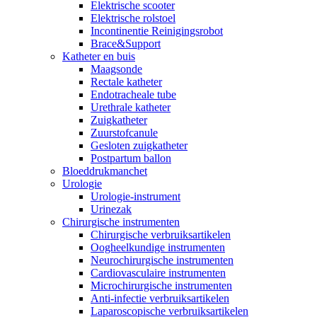
Elektrische scooter
Elektrische rolstoel
Incontinentie Reinigingsrobot
Brace&Support
Katheter en buis
Maagsonde
Rectale katheter
Endotracheale tube
Urethrale katheter
Zuigkatheter
Zuurstofcanule
Gesloten zuigkatheter
Postpartum ballon
Bloeddrukmanchet
Urologie
Urologie-instrument
Urinezak
Chirurgische instrumenten
Chirurgische verbruiksartikelen
Oogheelkundige instrumenten
Neurochirurgische instrumenten
Cardiovasculaire instrumenten
Microchirurgische instrumenten
Anti-infectie verbruiksartikelen
Laparoscopische verbruiksartikelen