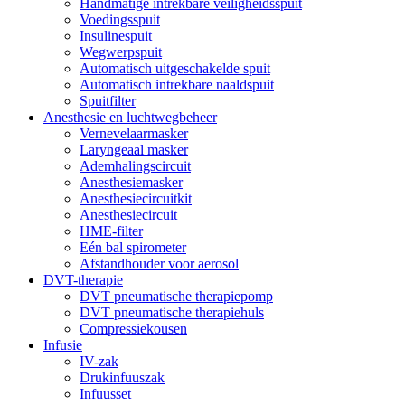
Handmatige intrekbare veiligheidsspuit
Voedingsspuit
Insulinespuit
Wegwerpspuit
Automatisch uitgeschakelde spuit
Automatisch intrekbare naaldspuit
Spuitfilter
Anesthesie en luchtwegbeheer
Vernevelaarmasker
Laryngeaal masker
Ademhalingscircuit
Anesthesiemasker
Anesthesiecircuitkit
Anesthesiecircuit
HME-filter
Eén bal spirometer
Afstandhouder voor aerosol
DVT-therapie
DVT pneumatische therapiepomp
DVT pneumatische therapiehuls
Compressiekousen
Infusie
IV-zak
Drukinfuuszak
Infuusset