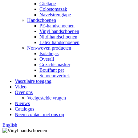
Giettape
Colostomazak
Navelstrengtape
Handschoenen
PE-handschoenen
Vinyl handschoenen
Nitrilhandschoenen
Latex handschoenen
Non-woven producten
Isolatiejas
Overall
Gezichtsmasker
Bouffant pet
Schoenovertrek
Vasculaire toegang
Video
Over ons
Veelgestelde vragen
Nieuws
Catalogus
Neem contact met ons op
English