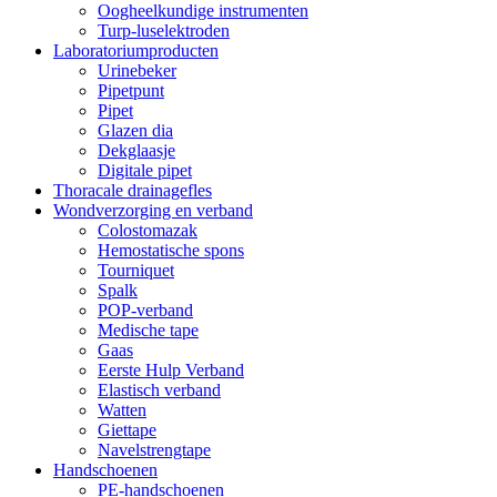
Oogheelkundige instrumenten
Turp-luselektroden
Laboratoriumproducten
Urinebeker
Pipetpunt
Pipet
Glazen dia
Dekglaasje
Digitale pipet
Thoracale drainagefles
Wondverzorging en verband
Colostomazak
Hemostatische spons
Tourniquet
Spalk
POP-verband
Medische tape
Gaas
Eerste Hulp Verband
Elastisch verband
Watten
Giettape
Navelstrengtape
Handschoenen
PE-handschoenen