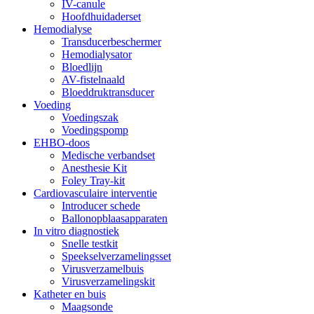
IV-canule
Hoofdhuidaderset
Hemodialyse
Transducerbeschermer
Hemodialysator
Bloedlijn
AV-fistelnaald
Bloeddruktransducer
Voeding
Voedingszak
Voedingspomp
EHBO-doos
Medische verbandset
Anesthesie Kit
Foley Tray-kit
Cardiovasculaire interventie
Introducer schede
Ballonopblaasapparaten
In vitro diagnostiek
Snelle testkit
Speekselverzamelingsset
Virusverzamelbuis
Virusverzamelingskit
Katheter en buis
Maagsonde