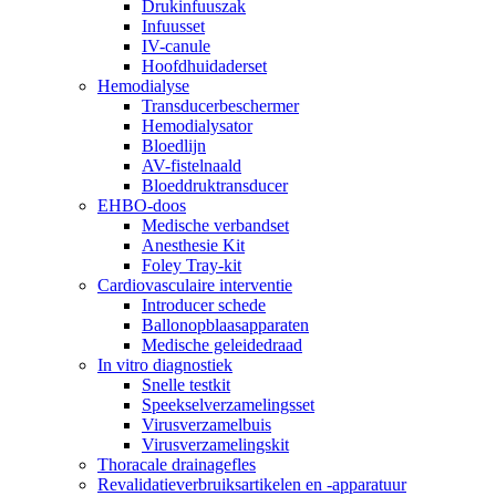
Drukinfuuszak
Infuusset
IV-canule
Hoofdhuidaderset
Hemodialyse
Transducerbeschermer
Hemodialysator
Bloedlijn
AV-fistelnaald
Bloeddruktransducer
EHBO-doos
Medische verbandset
Anesthesie Kit
Foley Tray-kit
Cardiovasculaire interventie
Introducer schede
Ballonopblaasapparaten
Medische geleidedraad
In vitro diagnostiek
Snelle testkit
Speekselverzamelingsset
Virusverzamelbuis
Virusverzamelingskit
Thoracale drainagefles
Revalidatieverbruiksartikelen en -apparatuur