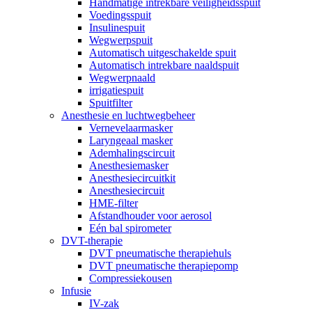
Handmatige intrekbare veiligheidsspuit
Voedingsspuit
Insulinespuit
Wegwerpspuit
Automatisch uitgeschakelde spuit
Automatisch intrekbare naaldspuit
Wegwerpnaald
irrigatiespuit
Spuitfilter
Anesthesie en luchtwegbeheer
Vernevelaarmasker
Laryngeaal masker
Ademhalingscircuit
Anesthesiemasker
Anesthesiecircuitkit
Anesthesiecircuit
HME-filter
Afstandhouder voor aerosol
Eén bal spirometer
DVT-therapie
DVT pneumatische therapiehuls
DVT pneumatische therapiepomp
Compressiekousen
Infusie
IV-zak