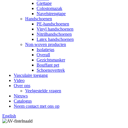
Giettape
Colostomazak
Navelstrengtape
Handschoenen
PE-handschoenen
Vinyl handschoenen
Nitrilhandschoenen
Latex handschoenen
Non-woven producten
Isolatiejas
Overall
Gezichtsmasker
Bouffant pet
Schoenovertrek
Vasculaire toegang
Video
Over ons
Veelgestelde vragen
Nieuws
Catalogus
Neem contact met ons op
English