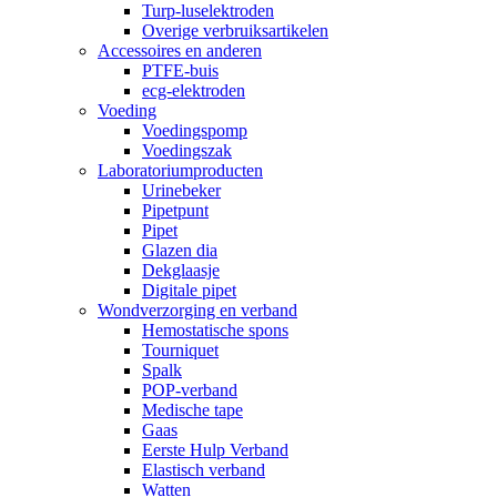
Turp-luselektroden
Overige verbruiksartikelen
Accessoires en anderen
PTFE-buis
ecg-elektroden
Voeding
Voedingspomp
Voedingszak
Laboratoriumproducten
Urinebeker
Pipetpunt
Pipet
Glazen dia
Dekglaasje
Digitale pipet
Wondverzorging en verband
Hemostatische spons
Tourniquet
Spalk
POP-verband
Medische tape
Gaas
Eerste Hulp Verband
Elastisch verband
Watten