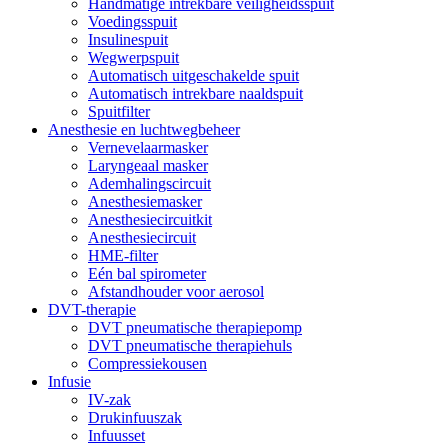
Handmatige intrekbare veiligheidsspuit
Voedingsspuit
Insulinespuit
Wegwerpspuit
Automatisch uitgeschakelde spuit
Automatisch intrekbare naaldspuit
Spuitfilter
Anesthesie en luchtwegbeheer
Vernevelaarmasker
Laryngeaal masker
Ademhalingscircuit
Anesthesiemasker
Anesthesiecircuitkit
Anesthesiecircuit
HME-filter
Eén bal spirometer
Afstandhouder voor aerosol
DVT-therapie
DVT pneumatische therapiepomp
DVT pneumatische therapiehuls
Compressiekousen
Infusie
IV-zak
Drukinfuuszak
Infuusset