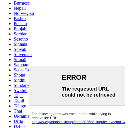
Burmese
Nepali
Norwegian
Pashto
Persian
Punjabi
Serbian
Sesotho
Sinhala
Slovak
Slovenian
Somali
Samoan
Scots Gaelic
Shona
Sindhi
Sundanese
Swahili
Tajik
Tamil
Telugu
Thai
Ukrainian
Urdu
Uzbek