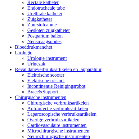
Rectale katheter
Endotracheale tube
Urethrale katheter
Zuigkatheter
Zuurstofcanule
Gesloten zuigkatheter
Postpartum ballon
Neusmaagsondes
Bloeddrukmanchet
Urologie
Urologie-instrument
Urinezak
Revalidatieverbruiksartikelen en -apparatuur
Elektrische scooter
Elektrische rolstoel
Incontinentie Reinigingsrobot
Brace&Support
Chirurgische instrumenten
Chirurgische verbruiksartikelen
Anti-infectie verbruiksartikelen
Laparoscopische verbruiksartikelen
Overige verbruiksartikelen
Cardiovasculaire instrumenten
Microchirurgische instrumenten
Neurochirurgische instrumenten