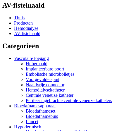
AV-fistelnaald
Thuis
Producten
Hemodialyse
AV-fistelnaald
Categorieën
Vasculaire toegang
Hubernaald
Implanteerbare poort
Embolische microbolletjes
Voorgevulde spuit
Naaldvrije connector
Hemodialysekatheter
Centrale veneuze katheter
Perifeer ingebrachte centrale veneuze katheters
Bloedafname-apparaat
Bloedafnameset
Bloedafnamebuis
Lancet
Hypodermisch