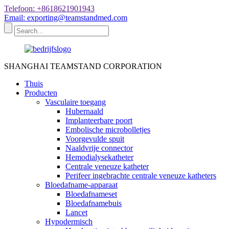
Telefoon: +8618621901943
Email: exporting@teamstandmed.com
SHANGHAI TEAMSTAND CORPORATION
Thuis
Producten
Vasculaire toegang
Hubernaald
Implanteerbare poort
Embolische microbolletjes
Voorgevulde spuit
Naaldvrije connector
Hemodialysekatheter
Centrale veneuze katheter
Perifeer ingebrachte centrale veneuze katheters
Bloedafname-apparaat
Bloedafnameset
Bloedafnamebuis
Lancet
Hypodermisch