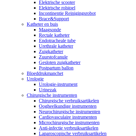
Elektrische scooter
Elektrische rolstoel
Incontinentie Reinigingsrobot
Brace&Support
Katheter en buis
Maagsonde
Rectale katheter
Endotracheale tube
Urethrale katheter
Zuigkatheter
Zuurstofcanule
Gesloten zuigkatheter
Postpartum ballon
Bloeddrukmanchet
Urologie
Urologie-instrument
Urinezak
Chirurgische instrumenten
Chirurgische verbruiksartikelen
Oogheelkundige instrumenten
Neurochirurgische instrumenten
Cardiovasculaire instrumenten
Microchirurgische instrumenten
Anti-infectie verbruiksartikelen
Laparoscopische verbruiksartikelen