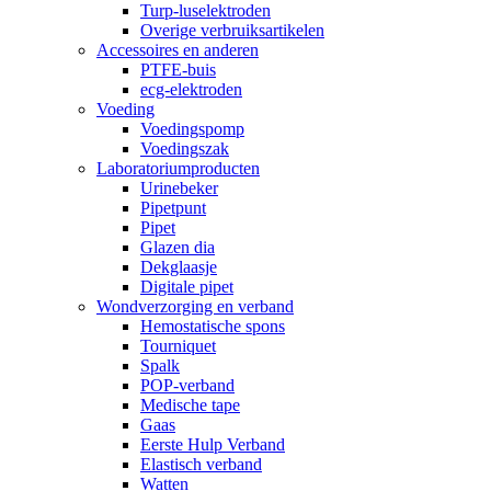
Turp-luselektroden
Overige verbruiksartikelen
Accessoires en anderen
PTFE-buis
ecg-elektroden
Voeding
Voedingspomp
Voedingszak
Laboratoriumproducten
Urinebeker
Pipetpunt
Pipet
Glazen dia
Dekglaasje
Digitale pipet
Wondverzorging en verband
Hemostatische spons
Tourniquet
Spalk
POP-verband
Medische tape
Gaas
Eerste Hulp Verband
Elastisch verband
Watten