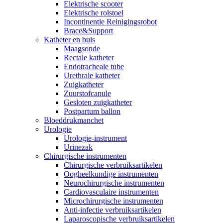
Elektrische scooter
Elektrische rolstoel
Incontinentie Reinigingsrobot
Brace&Support
Katheter en buis
Maagsonde
Rectale katheter
Endotracheale tube
Urethrale katheter
Zuigkatheter
Zuurstofcanule
Gesloten zuigkatheter
Postpartum ballon
Bloeddrukmanchet
Urologie
Urologie-instrument
Urinezak
Chirurgische instrumenten
Chirurgische verbruiksartikelen
Oogheelkundige instrumenten
Neurochirurgische instrumenten
Cardiovasculaire instrumenten
Microchirurgische instrumenten
Anti-infectie verbruiksartikelen
Laparoscopische verbruiksartikelen