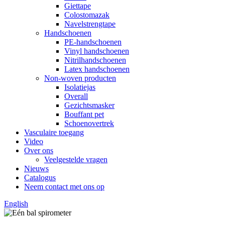
Giettape
Colostomazak
Navelstrengtape
Handschoenen
PE-handschoenen
Vinyl handschoenen
Nitrilhandschoenen
Latex handschoenen
Non-woven producten
Isolatiejas
Overall
Gezichtsmasker
Bouffant pet
Schoenovertrek
Vasculaire toegang
Video
Over ons
Veelgestelde vragen
Nieuws
Catalogus
Neem contact met ons op
English