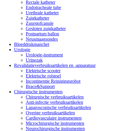
Rectale katheter
Endotracheale tube
Urethrale katheter
Zuigkatheter
Zuurstofcanule
Gesloten zuigkatheter
Postpartum ballon
Neusmaagsondes
Bloeddrukmanchet
Urologie
Urologie-instrument
Urinezak
Revalidatieverbruiksartikelen en -apparatuur
Elektrische scooter
Elektrische rolstoel
Incontinentie Reinigingsrobot
Brace&Support
Chirurgische instrumenten
Chirurgische verbruiksartikelen
Anti-infectie verbruiksartikelen
Laparoscopische verbruiksartikelen
Overige verbruiksartikelen
Cardiovasculaire instrumenten
Microchirurgische instrumenten
Neurochirurgische instrumenten