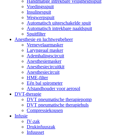
Handmatige intrekbare veiligheidsspuit
Voedingsspuit
Insulinespuit
Wegwerpspuit
Automatisch uitgeschakelde spuit
Automatisch intrekbare naaldspuit
Spuitfilter
Anesthesie en luchtwegbeheer
Vernevelaarmasker
Laryngeaal masker
Ademhalingscircuit
Anesthesiemasker
Anesthesiecircuitkit
Anesthesiecircuit
HME-filter
Eén bal spirometer
Afstandhouder voor aerosol
DVT-therapie
DVT pneumatische therapiepomp
DVT pneumatische therapiehuls
Compressiekousen
Infusie
IV-zak
Drukinfuuszak
Infuusset