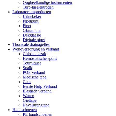
Oogheelkundige instrumenten
Turp-luselektroden
Laboratoriumproducten
Urinebeker
Pipetpunt
Pipet
Glazen dia
Dekglaasje
Digitale pipet
Thoracale drainagefles
Wondverzorging en verband
Colostomazak
Hemostatische spons
Tourniquet
Spalk
POP-verband
Medische tape
Gaas
Eerste Hulp Verband
Elastisch verband
Watten
Giettape
Navelstrengtape
Handschoenen
PE-handschoenen