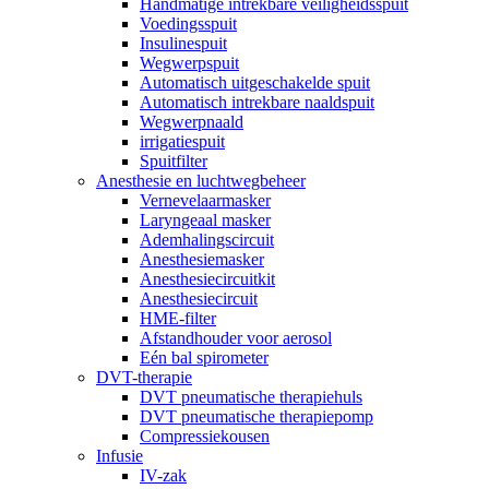
Handmatige intrekbare veiligheidsspuit
Voedingsspuit
Insulinespuit
Wegwerpspuit
Automatisch uitgeschakelde spuit
Automatisch intrekbare naaldspuit
Wegwerpnaald
irrigatiespuit
Spuitfilter
Anesthesie en luchtwegbeheer
Vernevelaarmasker
Laryngeaal masker
Ademhalingscircuit
Anesthesiemasker
Anesthesiecircuitkit
Anesthesiecircuit
HME-filter
Afstandhouder voor aerosol
Eén bal spirometer
DVT-therapie
DVT pneumatische therapiehuls
DVT pneumatische therapiepomp
Compressiekousen
Infusie
IV-zak