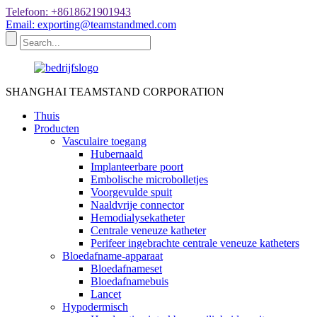
Telefoon: +8618621901943
Email: exporting@teamstandmed.com
SHANGHAI TEAMSTAND CORPORATION
Thuis
Producten
Vasculaire toegang
Hubernaald
Implanteerbare poort
Embolische microbolletjes
Voorgevulde spuit
Naaldvrije connector
Hemodialysekatheter
Centrale veneuze katheter
Perifeer ingebrachte centrale veneuze katheters
Bloedafname-apparaat
Bloedafnameset
Bloedafnamebuis
Lancet
Hypodermisch