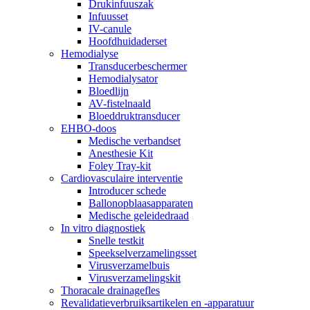
Drukinfuuszak
Infuusset
IV-canule
Hoofdhuidaderset
Hemodialyse
Transducerbeschermer
Hemodialysator
Bloedlijn
AV-fistelnaald
Bloeddruktransducer
EHBO-doos
Medische verbandset
Anesthesie Kit
Foley Tray-kit
Cardiovasculaire interventie
Introducer schede
Ballonopblaasapparaten
Medische geleidedraad
In vitro diagnostiek
Snelle testkit
Speekselverzamelingsset
Virusverzamelbuis
Virusverzamelingskit
Thoracale drainagefles
Revalidatieverbruiksartikelen en -apparatuur