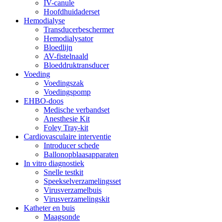
IV-canule
Hoofdhuidaderset
Hemodialyse
Transducerbeschermer
Hemodialysator
Bloedlijn
AV-fistelnaald
Bloeddruktransducer
Voeding
Voedingszak
Voedingspomp
EHBO-doos
Medische verbandset
Anesthesie Kit
Foley Tray-kit
Cardiovasculaire interventie
Introducer schede
Ballonopblaasapparaten
In vitro diagnostiek
Snelle testkit
Speekselverzamelingsset
Virusverzamelbuis
Virusverzamelingskit
Katheter en buis
Maagsonde