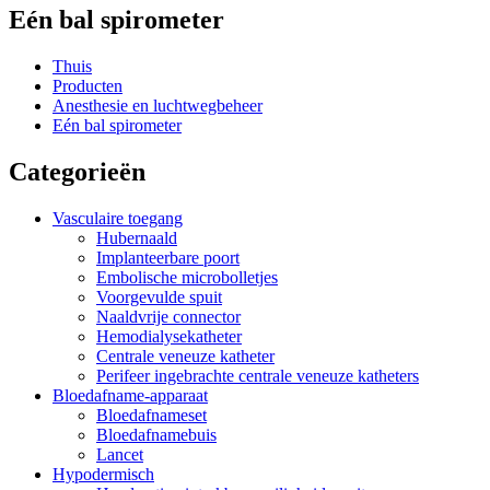
Eén bal spirometer
Thuis
Producten
Anesthesie en luchtwegbeheer
Eén bal spirometer
Categorieën
Vasculaire toegang
Hubernaald
Implanteerbare poort
Embolische microbolletjes
Voorgevulde spuit
Naaldvrije connector
Hemodialysekatheter
Centrale veneuze katheter
Perifeer ingebrachte centrale veneuze katheters
Bloedafname-apparaat
Bloedafnameset
Bloedafnamebuis
Lancet
Hypodermisch