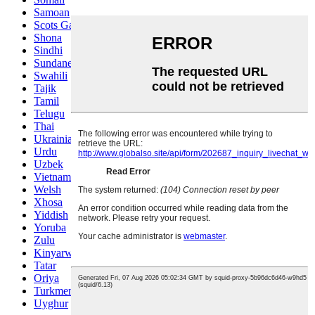
Samoan
Scots Gaelic
Shona
Sindhi
Sundanese
Swahili
Tajik
Tamil
Telugu
Thai
Ukrainian
Urdu
Uzbek
Vietnamese
Welsh
Xhosa
Yiddish
Yoruba
Zulu
Kinyarwanda
Tatar
Oriya
Turkmen
Uyghur