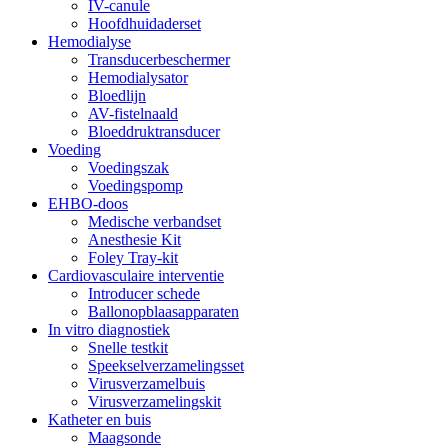
IV-canule
Hoofdhuidaderset
Hemodialyse
Transducerbeschermer
Hemodialysator
Bloedlijn
AV-fistelnaald
Bloeddruktransducer
Voeding
Voedingszak
Voedingspomp
EHBO-doos
Medische verbandset
Anesthesie Kit
Foley Tray-kit
Cardiovasculaire interventie
Introducer schede
Ballonopblaasapparaten
In vitro diagnostiek
Snelle testkit
Speekselverzamelingsset
Virusverzamelbuis
Virusverzamelingskit
Katheter en buis
Maagsonde