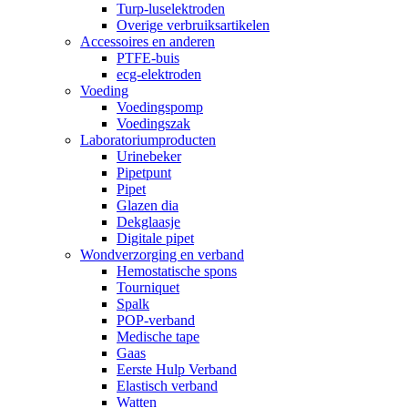
Turp-luselektroden
Overige verbruiksartikelen
Accessoires en anderen
PTFE-buis
ecg-elektroden
Voeding
Voedingspomp
Voedingszak
Laboratoriumproducten
Urinebeker
Pipetpunt
Pipet
Glazen dia
Dekglaasje
Digitale pipet
Wondverzorging en verband
Hemostatische spons
Tourniquet
Spalk
POP-verband
Medische tape
Gaas
Eerste Hulp Verband
Elastisch verband
Watten