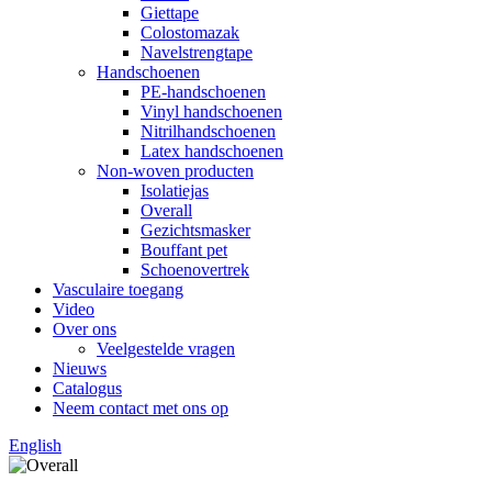
Giettape
Colostomazak
Navelstrengtape
Handschoenen
PE-handschoenen
Vinyl handschoenen
Nitrilhandschoenen
Latex handschoenen
Non-woven producten
Isolatiejas
Overall
Gezichtsmasker
Bouffant pet
Schoenovertrek
Vasculaire toegang
Video
Over ons
Veelgestelde vragen
Nieuws
Catalogus
Neem contact met ons op
English