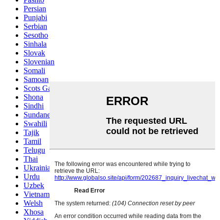
Persian
Punjabi
Serbian
Sesotho
Sinhala
Slovak
Slovenian
Somali
Samoan
Scots Gaelic
Shona
Sindhi
Sundanese
Swahili
Tajik
Tamil
Telugu
Thai
Ukrainian
Urdu
Uzbek
Vietnamese
Welsh
Xhosa