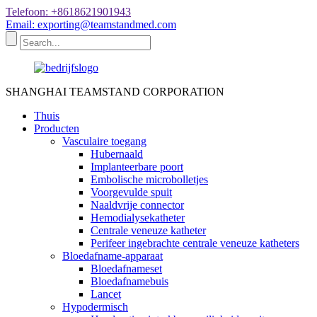
Telefoon: +8618621901943
Email: exporting@teamstandmed.com
SHANGHAI TEAMSTAND CORPORATION
Thuis
Producten
Vasculaire toegang
Hubernaald
Implanteerbare poort
Embolische microbolletjes
Voorgevulde spuit
Naaldvrije connector
Hemodialysekatheter
Centrale veneuze katheter
Perifeer ingebrachte centrale veneuze katheters
Bloedafname-apparaat
Bloedafnameset
Bloedafnamebuis
Lancet
Hypodermisch