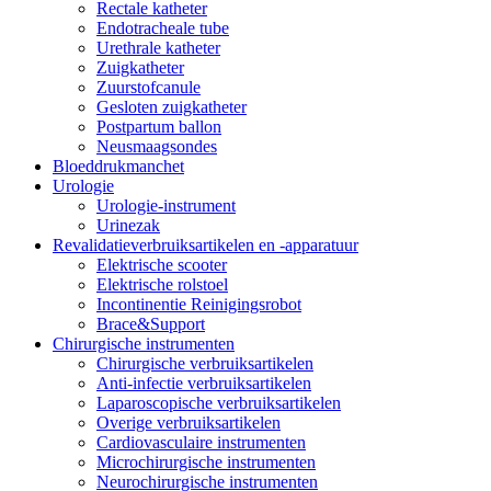
Rectale katheter
Endotracheale tube
Urethrale katheter
Zuigkatheter
Zuurstofcanule
Gesloten zuigkatheter
Postpartum ballon
Neusmaagsondes
Bloeddrukmanchet
Urologie
Urologie-instrument
Urinezak
Revalidatieverbruiksartikelen en -apparatuur
Elektrische scooter
Elektrische rolstoel
Incontinentie Reinigingsrobot
Brace&Support
Chirurgische instrumenten
Chirurgische verbruiksartikelen
Anti-infectie verbruiksartikelen
Laparoscopische verbruiksartikelen
Overige verbruiksartikelen
Cardiovasculaire instrumenten
Microchirurgische instrumenten
Neurochirurgische instrumenten