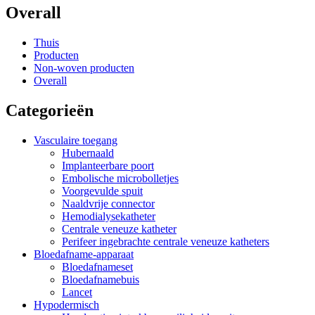
Overall
Thuis
Producten
Non-woven producten
Overall
Categorieën
Vasculaire toegang
Hubernaald
Implanteerbare poort
Embolische microbolletjes
Voorgevulde spuit
Naaldvrije connector
Hemodialysekatheter
Centrale veneuze katheter
Perifeer ingebrachte centrale veneuze katheters
Bloedafname-apparaat
Bloedafnameset
Bloedafnamebuis
Lancet
Hypodermisch