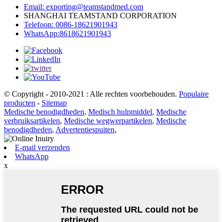
Email: exporting@teamstandmed.com
SHANGHAI TEAMSTAND CORPORATION
Telefoon: 0086-18621901943
WhatsApp:8618621901943
© Copyright - 2010-2021 : Alle rechten voorbehouden.
Populaire
producten
-
Sitemap
Medische benodigdheden
,
Medisch hulpmiddel
,
Medische
verbruiksartikelen
,
Medische wegwerpartikelen
,
Medische
benodigdheden
,
Advertentiespuiten
,
E-mail verzenden
WhatsApp
x