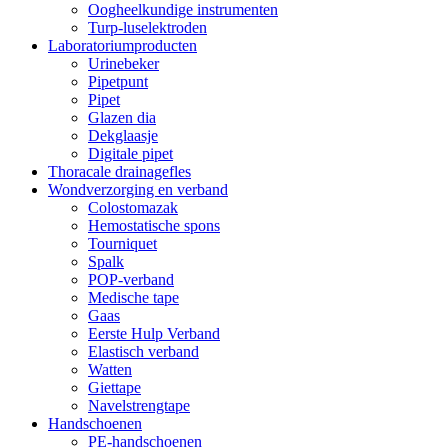
Oogheelkundige instrumenten
Turp-luselektroden
Laboratoriumproducten
Urinebeker
Pipetpunt
Pipet
Glazen dia
Dekglaasje
Digitale pipet
Thoracale drainagefles
Wondverzorging en verband
Colostomazak
Hemostatische spons
Tourniquet
Spalk
POP-verband
Medische tape
Gaas
Eerste Hulp Verband
Elastisch verband
Watten
Giettape
Navelstrengtape
Handschoenen
PE-handschoenen