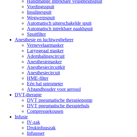
Handmatige intrekbare veiligheidsspuit
Voedingsspuit
Insulinespuit
Wegwerpspuit
Automatisch uitgeschakelde spuit
Automatisch intrekbare naaldspuit
Spuitfilter
Anesthesie en luchtwegbeheer
Vernevelaarmasker
Laryngeaal masker
Ademhalingscircuit
Anesthesiemasker
Anesthesiecircuitkit
Anesthesiecircuit
HME-filter
Eén bal spirometer
Afstandhouder voor aerosol
DVT-therapie
DVT pneumatische therapiepomp
DVT pneumatische therapiehuls
Compressiekousen
Infusie
IV-zak
Drukinfuuszak
Infuusset