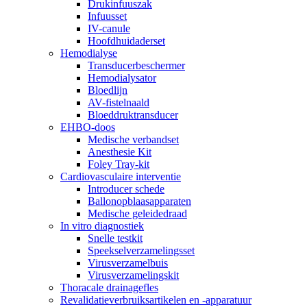
Drukinfuuszak
Infuusset
IV-canule
Hoofdhuidaderset
Hemodialyse
Transducerbeschermer
Hemodialysator
Bloedlijn
AV-fistelnaald
Bloeddruktransducer
EHBO-doos
Medische verbandset
Anesthesie Kit
Foley Tray-kit
Cardiovasculaire interventie
Introducer schede
Ballonopblaasapparaten
Medische geleidedraad
In vitro diagnostiek
Snelle testkit
Speekselverzamelingsset
Virusverzamelbuis
Virusverzamelingskit
Thoracale drainagefles
Revalidatieverbruiksartikelen en -apparatuur