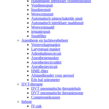
Handmatige intrekbare veiligheidsspuit
Voedingsspuit
Insulinespuit
Wegwerpspuit
Automatisch uitgeschakelde spuit
Automatisch intrekbare naaldspuit
Wegwerpnaald
irrigatiespuit
Spuitfilter
Anesthesie en luchtwegbeheer
Vernevelaarmasker
Laryngeaal masker
Ademhalingscircuit
Anesthesiemasker
Anesthesiecircuitkit
Anesthesiecircuit
HME-filter
Afstandhouder voor aerosol
Eén bal spirometer
DVT-therapie
DVT pneumatische therapiehuls
DVT pneumatische therapiepomp
Compressiekousen
Infusie
IV-zak