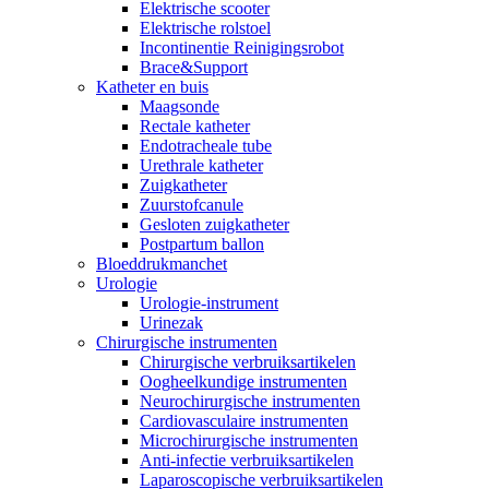
Elektrische scooter
Elektrische rolstoel
Incontinentie Reinigingsrobot
Brace&Support
Katheter en buis
Maagsonde
Rectale katheter
Endotracheale tube
Urethrale katheter
Zuigkatheter
Zuurstofcanule
Gesloten zuigkatheter
Postpartum ballon
Bloeddrukmanchet
Urologie
Urologie-instrument
Urinezak
Chirurgische instrumenten
Chirurgische verbruiksartikelen
Oogheelkundige instrumenten
Neurochirurgische instrumenten
Cardiovasculaire instrumenten
Microchirurgische instrumenten
Anti-infectie verbruiksartikelen
Laparoscopische verbruiksartikelen