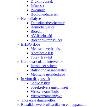
Drukinfuuszak
Infuusset
IV-canule
Hoofdhuidaderset
Hemodialyse
Transducerbeschermer
Hemodialysator
Bloedlijn
AV-fistelnaald
Bloeddruktransducer
EHBO-doos
Medische verbandset
Anesthesie Kit
Foley Tray-kit
Cardiovasculaire interventie
Introducer schede
Ballonopblaasapparaten
Medische geleidedraad
In vitro diagnostiek
Snelle testkit
Speekselverzamelingsset
Virusverzamelbuis
Virusverzamelingskit
Thoracale drainagefles
Revalidatieverbruiksartikelen en -apparatuur