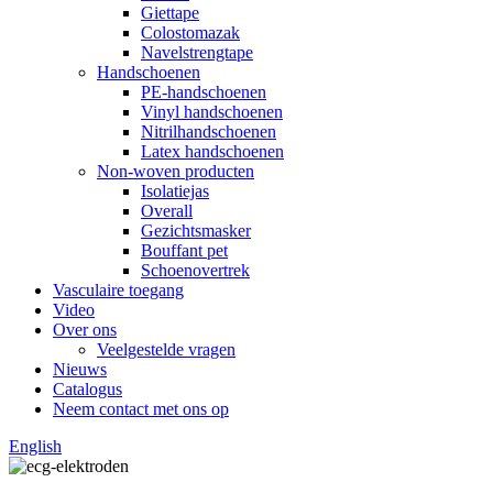
Giettape
Colostomazak
Navelstrengtape
Handschoenen
PE-handschoenen
Vinyl handschoenen
Nitrilhandschoenen
Latex handschoenen
Non-woven producten
Isolatiejas
Overall
Gezichtsmasker
Bouffant pet
Schoenovertrek
Vasculaire toegang
Video
Over ons
Veelgestelde vragen
Nieuws
Catalogus
Neem contact met ons op
English