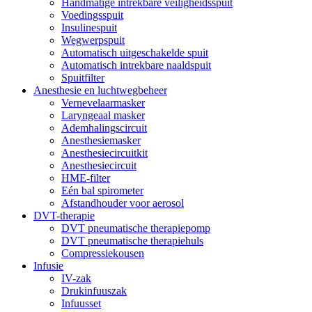
Handmatige intrekbare veiligheidsspuit
Voedingsspuit
Insulinespuit
Wegwerpspuit
Automatisch uitgeschakelde spuit
Automatisch intrekbare naaldspuit
Spuitfilter
Anesthesie en luchtwegbeheer
Vernevelaarmasker
Laryngeaal masker
Ademhalingscircuit
Anesthesiemasker
Anesthesiecircuitkit
Anesthesiecircuit
HME-filter
Eén bal spirometer
Afstandhouder voor aerosol
DVT-therapie
DVT pneumatische therapiepomp
DVT pneumatische therapiehuls
Compressiekousen
Infusie
IV-zak
Drukinfuuszak
Infuusset