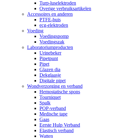
Turp-luselektroden
Overige verbruiksartikelen
Accessoires en anderen
PTFE-buis
ecg-elektroden
Voeding
Voedingspomp
Voedingszak
Laboratoriumproducten
Urinebeker
Pipetpunt
Pipet
Glazen dia
Dekglaasje
Digitale pipet
Wondverzorging en verband
Hemostatische spons
Tourniquet
Spalk
POP-verband
Medische tape
Gaas
Eerste Hulp Verband
Elastisch verband
Watten