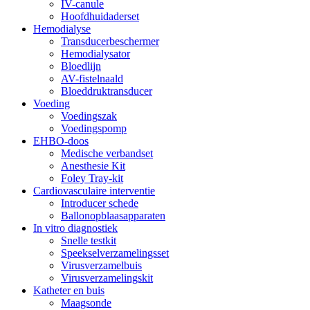
IV-canule
Hoofdhuidaderset
Hemodialyse
Transducerbeschermer
Hemodialysator
Bloedlijn
AV-fistelnaald
Bloeddruktransducer
Voeding
Voedingszak
Voedingspomp
EHBO-doos
Medische verbandset
Anesthesie Kit
Foley Tray-kit
Cardiovasculaire interventie
Introducer schede
Ballonopblaasapparaten
In vitro diagnostiek
Snelle testkit
Speekselverzamelingsset
Virusverzamelbuis
Virusverzamelingskit
Katheter en buis
Maagsonde