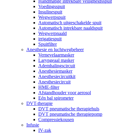
Handmatige intrekbare veiligheidsspuit
Voedingsspuit
Insulinespuit
Wegwerpspuit
Automatisch uitgeschakelde spuit
Automatisch intrekbare naaldspuit
Wegwerpnaald
irrigatiespuit
Spuitfilter
Anesthesie en luchtwegbeheer
Vernevelaarmasker
Laryngeaal masker
Ademhalingscircuit
Anesthesiemasker
Anesthesiecircuitkit
Anesthesiecircuit
HME-filter
Afstandhouder voor aerosol
Eén bal spirometer
DVT-therapie
DVT pneumatische therapiehuls
DVT pneumatische therapiepomp
Compressiekousen
Infusie
IV-zak