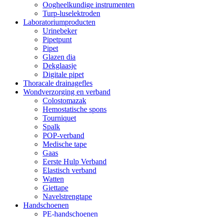
Oogheelkundige instrumenten
Turp-luselektroden
Laboratoriumproducten
Urinebeker
Pipetpunt
Pipet
Glazen dia
Dekglaasje
Digitale pipet
Thoracale drainagefles
Wondverzorging en verband
Colostomazak
Hemostatische spons
Tourniquet
Spalk
POP-verband
Medische tape
Gaas
Eerste Hulp Verband
Elastisch verband
Watten
Giettape
Navelstrengtape
Handschoenen
PE-handschoenen