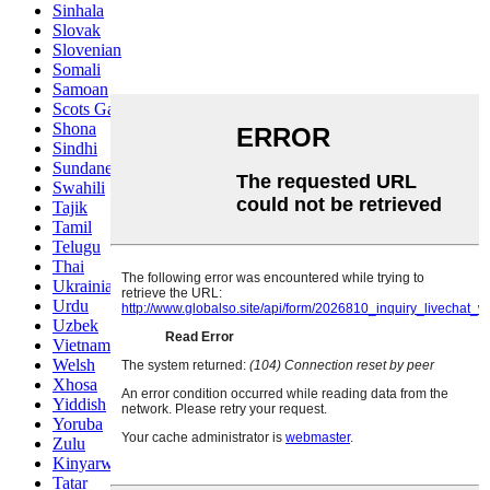
Sinhala
Slovak
Slovenian
Somali
Samoan
Scots Gaelic
Shona
Sindhi
Sundanese
Swahili
Tajik
Tamil
Telugu
Thai
Ukrainian
Urdu
Uzbek
Vietnamese
Welsh
Xhosa
Yiddish
Yoruba
Zulu
Kinyarwanda
Tatar