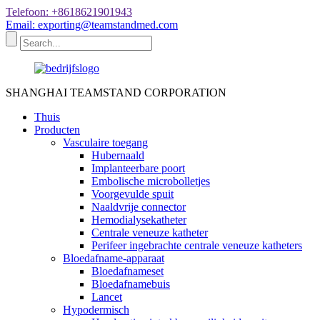
Telefoon: +8618621901943
Email: exporting@teamstandmed.com
SHANGHAI TEAMSTAND CORPORATION
Thuis
Producten
Vasculaire toegang
Hubernaald
Implanteerbare poort
Embolische microbolletjes
Voorgevulde spuit
Naaldvrije connector
Hemodialysekatheter
Centrale veneuze katheter
Perifeer ingebrachte centrale veneuze katheters
Bloedafname-apparaat
Bloedafnameset
Bloedafnamebuis
Lancet
Hypodermisch