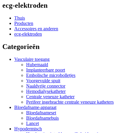
ecg-elektroden
Thuis
Producten
Accessoires en anderen
ecg-elektroden
Categorieën
Vasculaire toegang
Hubernaald
Implanteerbare poort
Embolische microbolletjes
Voorgevulde spuit
Naaldvrije connector
Hemodialysekatheter
Centrale veneuze katheter
Perifeer ingebrachte centrale veneuze katheters
Bloedafname-apparaat
Bloedafnameset
Bloedafnamebuis
Lancet
Hypodermisch