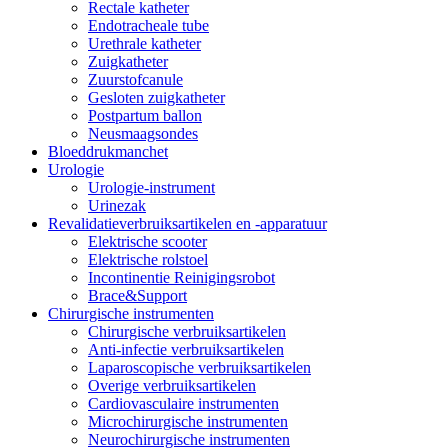
Rectale katheter
Endotracheale tube
Urethrale katheter
Zuigkatheter
Zuurstofcanule
Gesloten zuigkatheter
Postpartum ballon
Neusmaagsondes
Bloeddrukmanchet
Urologie
Urologie-instrument
Urinezak
Revalidatieverbruiksartikelen en -apparatuur
Elektrische scooter
Elektrische rolstoel
Incontinentie Reinigingsrobot
Brace&Support
Chirurgische instrumenten
Chirurgische verbruiksartikelen
Anti-infectie verbruiksartikelen
Laparoscopische verbruiksartikelen
Overige verbruiksartikelen
Cardiovasculaire instrumenten
Microchirurgische instrumenten
Neurochirurgische instrumenten