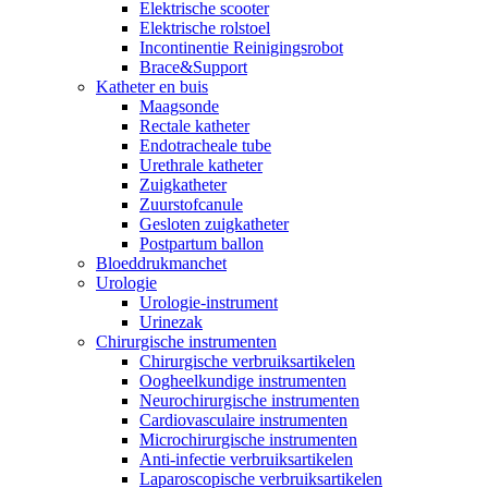
Elektrische scooter
Elektrische rolstoel
Incontinentie Reinigingsrobot
Brace&Support
Katheter en buis
Maagsonde
Rectale katheter
Endotracheale tube
Urethrale katheter
Zuigkatheter
Zuurstofcanule
Gesloten zuigkatheter
Postpartum ballon
Bloeddrukmanchet
Urologie
Urologie-instrument
Urinezak
Chirurgische instrumenten
Chirurgische verbruiksartikelen
Oogheelkundige instrumenten
Neurochirurgische instrumenten
Cardiovasculaire instrumenten
Microchirurgische instrumenten
Anti-infectie verbruiksartikelen
Laparoscopische verbruiksartikelen