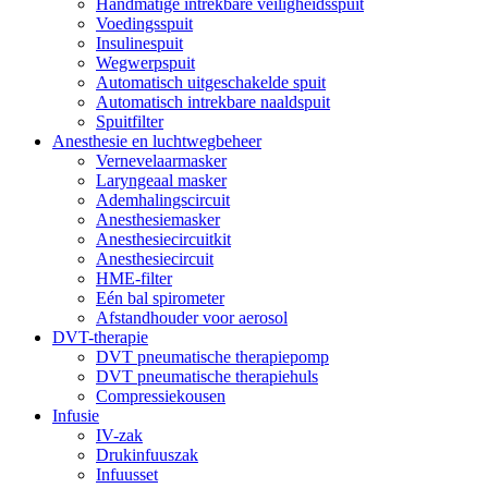
Handmatige intrekbare veiligheidsspuit
Voedingsspuit
Insulinespuit
Wegwerpspuit
Automatisch uitgeschakelde spuit
Automatisch intrekbare naaldspuit
Spuitfilter
Anesthesie en luchtwegbeheer
Vernevelaarmasker
Laryngeaal masker
Ademhalingscircuit
Anesthesiemasker
Anesthesiecircuitkit
Anesthesiecircuit
HME-filter
Eén bal spirometer
Afstandhouder voor aerosol
DVT-therapie
DVT pneumatische therapiepomp
DVT pneumatische therapiehuls
Compressiekousen
Infusie
IV-zak
Drukinfuuszak
Infuusset