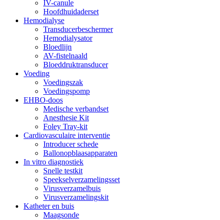
IV-canule
Hoofdhuidaderset
Hemodialyse
Transducerbeschermer
Hemodialysator
Bloedlijn
AV-fistelnaald
Bloeddruktransducer
Voeding
Voedingszak
Voedingspomp
EHBO-doos
Medische verbandset
Anesthesie Kit
Foley Tray-kit
Cardiovasculaire interventie
Introducer schede
Ballonopblaasapparaten
In vitro diagnostiek
Snelle testkit
Speekselverzamelingsset
Virusverzamelbuis
Virusverzamelingskit
Katheter en buis
Maagsonde