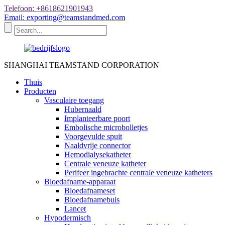
Telefoon: +8618621901943
Email: exporting@teamstandmed.com
SHANGHAI TEAMSTAND CORPORATION
Thuis
Producten
Vasculaire toegang
Hubernaald
Implanteerbare poort
Embolische microbolletjes
Voorgevulde spuit
Naaldvrije connector
Hemodialysekatheter
Centrale veneuze katheter
Perifeer ingebrachte centrale veneuze katheters
Bloedafname-apparaat
Bloedafnameset
Bloedafnamebuis
Lancet
Hypodermisch