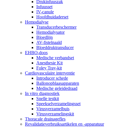
Drukinfuuszak
Infuusset
IV-canule
Hoofdhuidaderset
Hemodialyse
Transducerbeschermer
Hemodialysator
Bloedlijn
AV-fistelnaald
Bloeddruktransducer
EHBO-doos
Medische verbandset
Anesthesie Kit
Foley Tray-kit
Cardiovasculaire interventie
Introducer schede
Ballonopblaasapparaten
Medische geleidedraad
In vitro diagnostiek
Snelle testkit
Speekselverzamelingsset
Virusverzamelbuis
Virusverzamelingskit
Thoracale drainagefles
Revalidatieverbruiksartikelen en -apparatuur