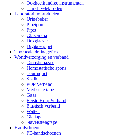
Oogheelkundige instrumenten
Turp-luselektroden
Laboratoriumproducten
Urinebeker
Pipetpunt
Pipet
Glazen dia
Dekglaasje
Digitale pipet
Thoracale drainagefles
Wondverzorging en verband
Colostomazak
Hemostatische spons
Tourniquet
Spalk
POP-verband
Medische tape
Gaas
Eerste Hulp Verband
Elastisch verband
Watten
Giettape
Navelstrengtape
Handschoenen
PE-handschoenen