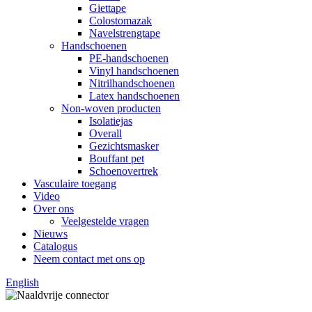
Giettape
Colostomazak
Navelstrengtape
Handschoenen
PE-handschoenen
Vinyl handschoenen
Nitrilhandschoenen
Latex handschoenen
Non-woven producten
Isolatiejas
Overall
Gezichtsmasker
Bouffant pet
Schoenovertrek
Vasculaire toegang
Video
Over ons
Veelgestelde vragen
Nieuws
Catalogus
Neem contact met ons op
English