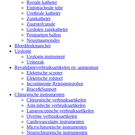
Rectale katheter
Endotracheale tube
Urethrale katheter
Zuigkatheter
Zuurstofcanule
Gesloten zuigkatheter
Postpartum ballon
Neusmaagsondes
Bloeddrukmanchet
Urologie
Urologie-instrument
Urinezak
Revalidatieverbruiksartikelen en -apparatuur
Elektrische scooter
Elektrische rolstoel
Incontinentie Reinigingsrobot
Brace&Support
Chirurgische instrumenten
Chirurgische verbruiksartikelen
Anti-infectie verbruiksartikelen
Laparoscopische verbruiksartikelen
Overige verbruiksartikelen
Cardiovasculaire instrumenten
Microchirurgische instrumenten
Neurochirurgische instrumenten