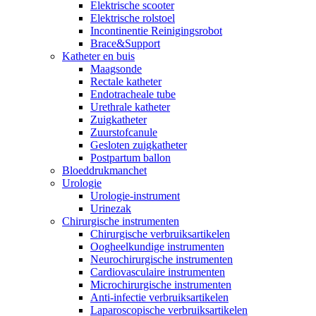
Elektrische scooter
Elektrische rolstoel
Incontinentie Reinigingsrobot
Brace&Support
Katheter en buis
Maagsonde
Rectale katheter
Endotracheale tube
Urethrale katheter
Zuigkatheter
Zuurstofcanule
Gesloten zuigkatheter
Postpartum ballon
Bloeddrukmanchet
Urologie
Urologie-instrument
Urinezak
Chirurgische instrumenten
Chirurgische verbruiksartikelen
Oogheelkundige instrumenten
Neurochirurgische instrumenten
Cardiovasculaire instrumenten
Microchirurgische instrumenten
Anti-infectie verbruiksartikelen
Laparoscopische verbruiksartikelen