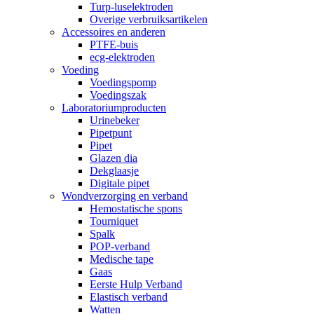
Turp-luselektroden
Overige verbruiksartikelen
Accessoires en anderen
PTFE-buis
ecg-elektroden
Voeding
Voedingspomp
Voedingszak
Laboratoriumproducten
Urinebeker
Pipetpunt
Pipet
Glazen dia
Dekglaasje
Digitale pipet
Wondverzorging en verband
Hemostatische spons
Tourniquet
Spalk
POP-verband
Medische tape
Gaas
Eerste Hulp Verband
Elastisch verband
Watten