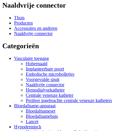
Naaldvrije connector
Thuis
Producten
Accessoires en anderen
Naaldvrije connector
Categorieën
Vasculaire toegang
Hubernaald
Implanteerbare poort
Embolische microbolletjes
Voorgevulde spuit
Naaldvrije connector
Hemodialysekatheter
Centrale veneuze katheter
Perifeer ingebrachte centrale veneuze katheters
Bloedafname-apparaat
Bloedafnameset
Bloedafnamebuis
Lancet
Hypodermisch