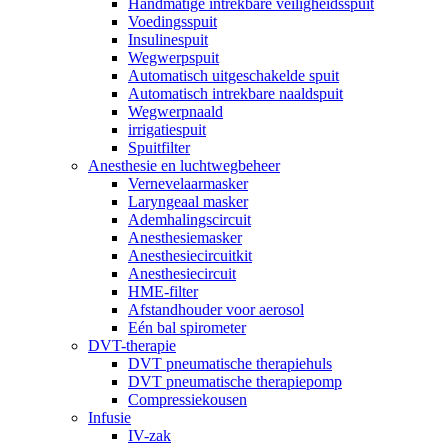
Handmatige intrekbare veiligheidsspuit
Voedingsspuit
Insulinespuit
Wegwerpspuit
Automatisch uitgeschakelde spuit
Automatisch intrekbare naaldspuit
Wegwerpnaald
irrigatiespuit
Spuitfilter
Anesthesie en luchtwegbeheer
Vernevelaarmasker
Laryngeaal masker
Ademhalingscircuit
Anesthesiemasker
Anesthesiecircuitkit
Anesthesiecircuit
HME-filter
Afstandhouder voor aerosol
Eén bal spirometer
DVT-therapie
DVT pneumatische therapiehuls
DVT pneumatische therapiepomp
Compressiekousen
Infusie
IV-zak