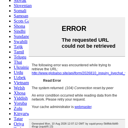
Slovak
Slovenian
Somali
Samoan
Scots Gaelic
Shona
Sindhi
Sundanese
Swahili
Tajik
Tamil
Telugu
Thai
Ukrainian
Urdu
Uzbek
Vietnamese
Welsh
Xhosa
Yiddish
Yoruba
Zulu
Kinyarwanda
Tatar
Oriya