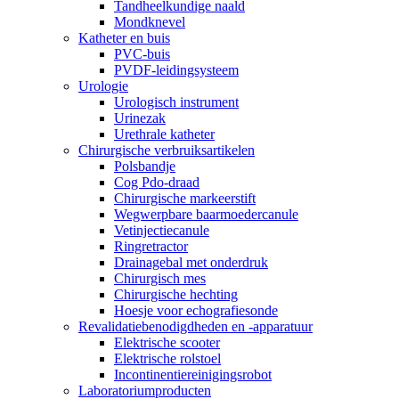
Tandheelkundige naald
Mondknevel
Katheter en buis
PVC-buis
PVDF-leidingsysteem
Urologie
Urologisch instrument
Urinezak
Urethrale katheter
Chirurgische verbruiksartikelen
Polsbandje
Cog Pdo-draad
Chirurgische markeerstift
Wegwerpbare baarmoedercanule
Vetinjectiecanule
Ringretractor
Drainagebal met onderdruk
Chirurgisch mes
Chirurgische hechting
Hoesje voor echografiesonde
Revalidatiebenodigdheden en -apparatuur
Elektrische scooter
Elektrische rolstoel
Incontinentiereinigingsrobot
Laboratoriumproducten