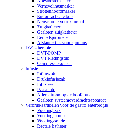
Anesthesiemasker
Vernevelingsmasker
Strottenhoofdmasker
Endortracheale buis
Neuscanule voor zuurstof
Zuigkatheter
Gesloten zuigkatheter
Eenbalspirometer
Afstandsstuk voor spuitbus
DVT-therapie
DVT-POMP
DVT-kledingstuk
Compressiekousen
Infusie
Infuuszak
Drukinfusiezak
Infusieset
IV-canule
Aderpatroon op de hoofdhuid
Gesloten systeemoverdrachtsapparaat
Verbruiksartikelen voor de gastro-enterologie
Voedingszak
Voedingspomp
Voedingssonde
Rectale katheter