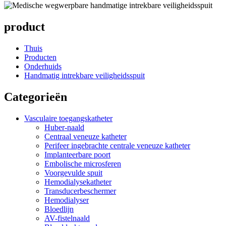
product
Thuis
Producten
Onderhuids
Handmatig intrekbare veiligheidsspuit
Categorieën
Vasculaire toegangskatheter
Huber-naald
Centraal veneuze katheter
Perifeer ingebrachte centrale veneuze katheter
Implanteerbare poort
Embolische microsferen
Voorgevulde spuit
Hemodialysekatheter
Transducerbeschermer
Hemodialyser
Bloedlijn
AV-fistelnaald