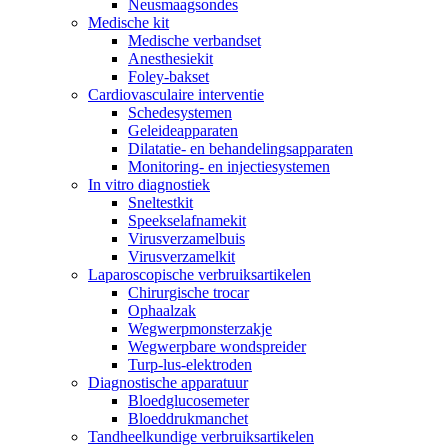
Neusmaagsondes
Medische kit
Medische verbandset
Anesthesiekit
Foley-bakset
Cardiovasculaire interventie
Schedesystemen
Geleideapparaten
Dilatatie- en behandelingsapparaten
Monitoring- en injectiesystemen
In vitro diagnostiek
Sneltestkit
Speekselafnamekit
Virusverzamelbuis
Virusverzamelkit
Laparoscopische verbruiksartikelen
Chirurgische trocar
Ophaalzak
Wegwerpmonsterzakje
Wegwerpbare wondspreider
Turp-lus-elektroden
Diagnostische apparatuur
Bloedglucosemeter
Bloeddrukmanchet
Tandheelkundige verbruiksartikelen