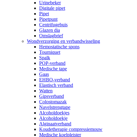
Urinebeker
Digitale pipet
Pipet
Pipetpunt
Centrifugebuis
Glazen dia
Omslagbrief
Wondverzorging en verbandwisseling
Hemostatische spons
Tourniquet
Spalk
POP-verband
Medische tape
Gaas
EHBO-verband
Elastisch verband
Watten
Gipsverband
Colostomazak
Navelstrengtape
Alcoholdoekjes
Alcoholdoekje
Alginaatverband
Koudetherapie compressiemouw
Medische koelpleister