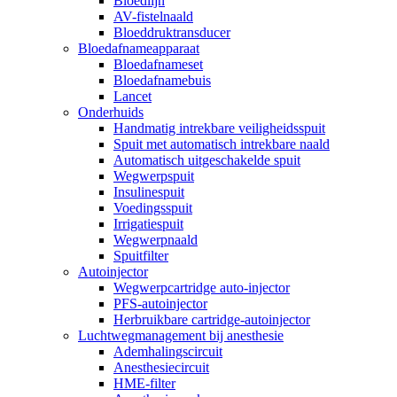
Bloedlijn
AV-fistelnaald
Bloeddruktransducer
Bloedafnameapparaat
Bloedafnameset
Bloedafnamebuis
Lancet
Onderhuids
Handmatig intrekbare veiligheidsspuit
Spuit met automatisch intrekbare naald
Automatisch uitgeschakelde spuit
Wegwerpspuit
Insulinespuit
Voedingsspuit
Irrigatiespuit
Wegwerpnaald
Spuitfilter
Autoinjector
Wegwerpcartridge auto-injector
PFS-autoinjector
Herbruikbare cartridge-autoinjector
Luchtwegmanagement bij anesthesie
Ademhalingscircuit
Anesthesiecircuit
HME-filter