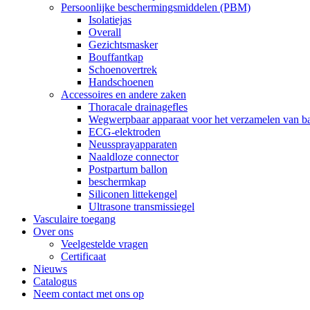
Persoonlijke beschermingsmiddelen (PBM)
Isolatiejas
Overall
Gezichtsmasker
Bouffantkap
Schoenovertrek
Handschoenen
Accessoires en andere zaken
Thoracale drainagefles
Wegwerpbaar apparaat voor het verzamelen van ba
ECG-elektroden
Neussprayapparaten
Naaldloze connector
Postpartum ballon
beschermkap
Siliconen littekengel
Ultrasone transmissiegel
Vasculaire toegang
Over ons
Veelgestelde vragen
Certificaat
Nieuws
Catalogus
Neem contact met ons op